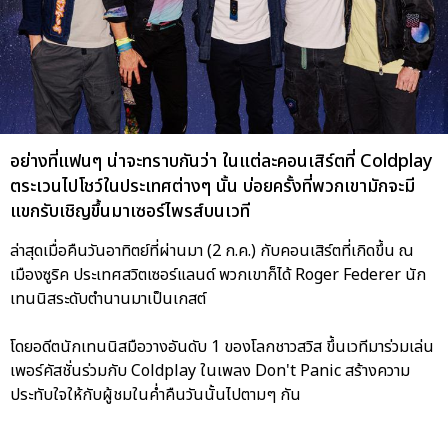
อย่างที่แฟนๆ น่าจะทราบกันว่า ในแต่ละคอนเสิร์ตที่ Coldplay
ตระเวนไปโชว์ในประเทศต่างๆ นั้น บ่อยครั้งที่พวกเขามักจะมี
แขกรับเชิญขึ้นมาเซอร์ไพรส์บนเวที
ล่าสุดเมื่อคืนวันอาทิตย์ที่ผ่านมา (2 ก.ค.) กับคอนเสิร์ตที่เกิดขึ้น ณ
เมืองซูริค ประเทศสวิตเซอร์แลนด์ พวกเขาก็ได้ Roger Federer นัก
เทนนิสระดับตำนานมาเป็นเกสต์
โดยอดีตนักเทนนิสมือวางอันดับ 1 ของโลกชาวสวิส ขึ้นเวทีมาร่วมเล่น
เพอร์คัสชั่นร่วมกับ Coldplay ในเพลง Don't Panic
สร้างความ
ประทับใจให้กับผู้ชมในค่ำคืนวันนั้นไปตามๆ กัน