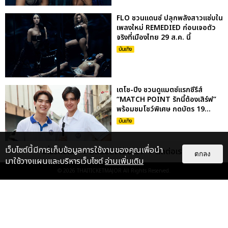
FLO ชวนแดนซ์ ปลุกพลังสาวแซ่บใน
เพลงใหม่ REMEDIED ก่อนเจอตัว
จริงที่เมืองไทย 29 ส.ค. นี้
บันเทิง
เตโช-ปิง ชวนดูแมตซ์แรกซีรีส์
“MATCH POINT รักนี้ต้องเสิร์ฟ”
พร้อมชมโชว์พิเศษ กดบัตร 19...
บันเทิง
เว็บไซต์นี้มีการเก็บข้อมูลการใช้งานของคุณเพื่อนำ
เกี่ยวกับเรา
ติดต่อลงโฆษณา
ติดต่อเรา
ตกลง
มาใช้วางแผนและบริหารเว็บไซต์
อ่านเพิ่มเติม
เก็บตกภาพ NATORI กลับมาครั้งนี้
ยิ่งใหญ่กว่าเดิม ระเบิดความมันส์สุด
© 2026
THAITICKETMAJOR
All Rights Reserved.
เร้าใจใน NATORI ONE-...
บันเทิง
: 5