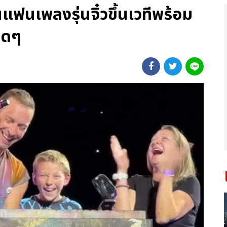
นเพลงรุ่นจิ๋วขึ้นเวทีพร้อม
สดๆ