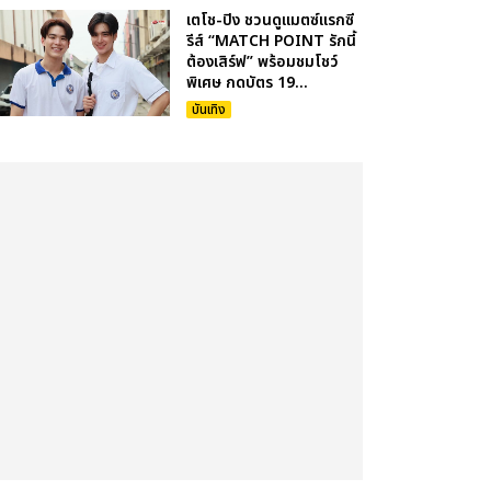
เตโช-ปิง ชวนดูแมตซ์แรกซี
รีส์ “MATCH POINT รักนี้
ต้องเสิร์ฟ” พร้อมชมโชว์
พิเศษ กดบัตร 19...
บันเทิง