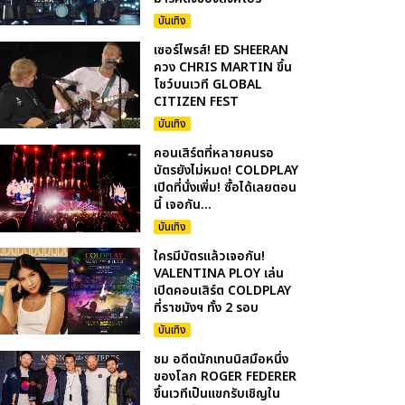
บันเทิง
เซอร์ไพรส์! ED SHEERAN
ควง CHRIS MARTIN ขึ้น
โชว์บนเวที GLOBAL
CITIZEN FEST
บันเทิง
คอนเสิร์ตที่หลายคนรอ
บัตรยังไม่หมด! COLDPLAY
เปิดที่นั่งเพิ่ม! ซื้อได้เลยตอน
นี้ เจอกัน...
บันเทิง
ใครมีบัตรแล้วเจอกัน!
VALENTINA PLOY เล่น
เปิดคอนเสิร์ต COLDPLAY
ที่ราชมังฯ ทั้ง 2 รอบ
บันเทิง
ชม อดีตนักเทนนิสมือหนึ่ง
ของโลก ROGER FEDERER
ขึ้นเวทีเป็นแขกรับเชิญใน