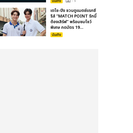
บันเทิง
: 5
เตโช-ปิง ชวนดูแมตซ์แรกซี
รีส์ “MATCH POINT รักนี้
ต้องเสิร์ฟ” พร้อมชมโชว์
พิเศษ กดบัตร 19...
บันเทิง