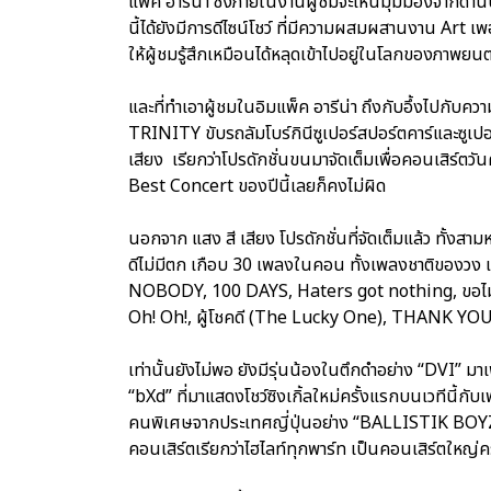
แพ็ค อารีน่า ซึ่งภายในงานผู้ชมจะเห็นมุมมองจากด้า
นี้ได้ยังมีการดีไซน์โชว์ ที่มีความผสมผสานงาน Art เพ
ให้ผู้ชมรู้สึกเหมือนได้หลุดเข้าไปอยู่ในโลกของภาพยนต
และที่ทำเอาผู้ชมในอิมแพ็ค อารีน่า ถึงกับอึ้งไปกับค
TRINITY ขับรถลัมโบร์กินีซูเปอร์สปอร์ตคาร์และซูเปอร
เสียง เรียกว่าโปรดักชั่นขนมาจัดเต็มเพื่อคอนเสิร์ต
Best Concert ของปีนี้เลยก็คงไม่ผิด
นอกจาก แสง สี เสียง โปรดักชั่นที่จัดเต็มแล้ว ทั้งสามห
ดีไม่มีตก เกือบ 30 เพลงในคอน ทั้งเพลงชาติของวง 
NOBODY, 100 DAYS, Haters got nothing, ขอไม่ย
Oh! Oh!, ผู้โชคดี (The Lucky One), THANK Y
เท่านั้นยังไม่พอ ยังมีรุ่นน้องในตึกดำอย่าง “DVI
“bXd” ที่มาแสดงโชว์ซิงเกิ้ลใหม่ครั้งแรกบนเวทีนี้ก
คนพิเศษจากประเทศญี่ปุ่นอย่าง “BALLISTIK BOYZ”
คอนเสิร์ตเรียกว่าไฮไลท์ทุกพาร์ท เป็นคอนเสิร์ตใหญ่