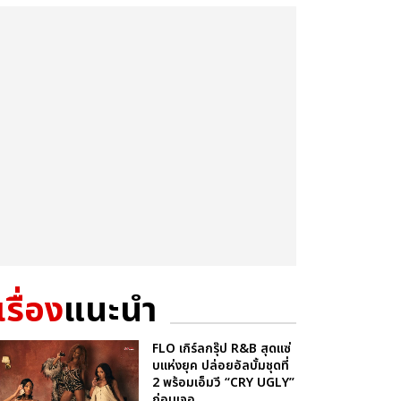
เรื่อง
แนะนำ
FLO เกิร์ลกรุ๊ป R&B สุดแซ่
บแห่งยุค ปล่อยอัลบั้มชุดที่
2 พร้อมเอ็มวี “CRY UGLY”
ก่อนเจอ...