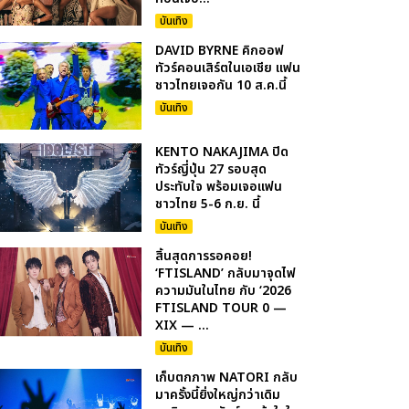
บันเทิง
DAVID BYRNE คิกออฟ
ทัวร์คอนเสิร์ตในเอเชีย แฟน
ชาวไทยเจอกัน 10 ส.ค.นี้
บันเทิง
KENTO NAKAJIMA ปิด
ทัวร์ญี่ปุ่น 27 รอบสุด
ประทับใจ พร้อมเจอแฟน
ชาวไทย 5-6 ก.ย. นี้
บันเทิง
สิ้นสุดการรอคอย!
‘FTISLAND’ กลับมาจุดไฟ
ความมันในไทย กับ ‘2026
FTISLAND TOUR 0 —
XIX — ...
บันเทิง
เก็บตกภาพ NATORI กลับ
มาครั้งนี้ยิ่งใหญ่กว่าเดิม