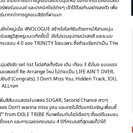
นบน ได้ประการณ์การดูคอนเสิร์ตในมุมใหม่ นอกจากนี้ในคอนเสิร์ต
อร์ฟอร์มแมนซ์ และเทคนิคโชว์ต่างๆ เข้าไว้ด้วยกันอย่างลงตัว เพื่อ
ร์มากกว่าการดูคอนเสิร์ตที่ผ่านมา
วามยิ่งใหญ่เมื่อ 4NOLOGUE สร้างไฮไลท์ซีนด้วยการให้สามหนุ่ม
์เอสยูวีสุดหรูบนเวทีครั้งนี้ ยังไม่รวมอุปกรณ์แสงสี และระบบ
วันครบรอบ 4 ปี ของ TRINITY โดยเฉพาะ ซึ่งถ้าจะเรียกว่าเป็น The
นุ่มยังจัด set list โชว์สกิลทั้งร้อง เต้น เกือบ 3 ชั่วโมง แบบแรง
และเพลงที่ Re-Arrange ใหม่ ไม่ว่าจะเป็น LIFE AIN'T OVER,
ินดี (Congrats), I Don’t Miss You, Hidden Track, IOU,
OU ALLฯลฯ
” มาเพิ่มสีสันบนสเตจในเพลง SUGAR, Second Chance สาวๆ
ับเพลง Don’t wanna miss you และขาดไม่ได้แขกรับเชิญเพื่อนซี้
 from EXILE TRIBE ที่มาพร้อมกับโชว์เดือดๆ ตั้งแต่ต้นจนจบ
ครั้งแรก และการฉลองครบรอบ 4 ปีที่ครบรสที่สุดเลยก็ว่าได้