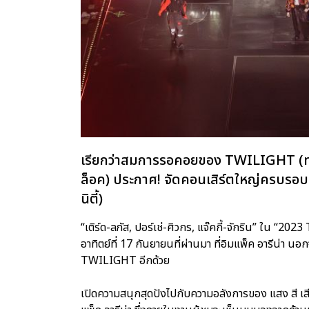
เรียกว่าสมการรอคอยของ TWILIGHT (ทไว
ล็อค) ประกาศ! จัดคอนเสิร์ตใหญ่ครบรอบ
นิตี้)
“เติร์ด-ลภัส, ปอร์เช่-ศิวกร, แจ๊คกี้-จักริน” ใน 
อาทิตย์ที่ 17 กันยายนที่ผ่านมา ที่อิมแพ็ค อารีน่า
TWILIGHT อีกด้วย
เปิดความสนุกสุดปังไปกับความอลังการของ แสง สี เสีย