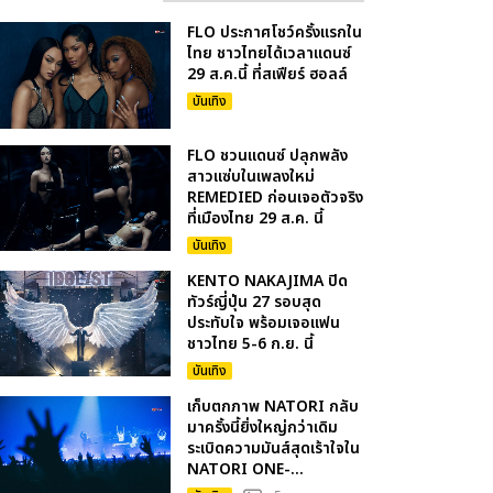
FLO ประกาศโชว์ครั้งแรกใน
ไทย ชาวไทยได้เวลาแดนซ์
29 ส.ค.นี้ ที่สเฟียร์ ฮอลล์
บันเทิง
FLO ชวนแดนซ์ ปลุกพลัง
สาวแซ่บในเพลงใหม่
REMEDIED ก่อนเจอตัวจริง
ที่เมืองไทย 29 ส.ค. นี้
บันเทิง
KENTO NAKAJIMA ปิด
ทัวร์ญี่ปุ่น 27 รอบสุด
ประทับใจ พร้อมเจอแฟน
ชาวไทย 5-6 ก.ย. นี้
บันเทิง
เก็บตกภาพ NATORI กลับ
มาครั้งนี้ยิ่งใหญ่กว่าเดิม
ระเบิดความมันส์สุดเร้าใจใน
NATORI ONE-...