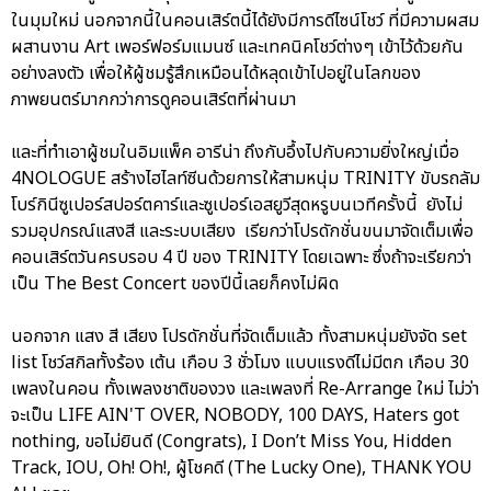
ในมุมใหม่ นอกจากนี้ในคอนเสิร์ตนี้ได้ยังมีการดีไซน์โชว์ ที่มีความผสม
ผสานงาน Art เพอร์ฟอร์มแมนซ์ และเทคนิคโชว์ต่างๆ เข้าไว้ด้วยกัน
อย่างลงตัว เพื่อให้ผู้ชมรู้สึกเหมือนได้หลุดเข้าไปอยู่ในโลกของ
ภาพยนตร์มากกว่าการดูคอนเสิร์ตที่ผ่านมา
และที่ทำเอาผู้ชมในอิมแพ็ค อารีน่า ถึงกับอึ้งไปกับความยิ่งใหญ่เมื่อ
4NOLOGUE สร้างไฮไลท์ซีนด้วยการให้สามหนุ่ม TRINITY ขับรถลัม
โบร์กินีซูเปอร์สปอร์ตคาร์และซูเปอร์เอสยูวีสุดหรูบนเวทีครั้งนี้ ยังไม่
รวมอุปกรณ์แสงสี และระบบเสียง เรียกว่าโปรดักชั่นขนมาจัดเต็มเพื่อ
คอนเสิร์ตวันครบรอบ 4 ปี ของ TRINITY โดยเฉพาะ ซึ่งถ้าจะเรียกว่า
เป็น The Best Concert ของปีนี้เลยก็คงไม่ผิด
นอกจาก แสง สี เสียง โปรดักชั่นที่จัดเต็มแล้ว ทั้งสามหนุ่มยังจัด set
list โชว์สกิลทั้งร้อง เต้น เกือบ 3 ชั่วโมง แบบแรงดีไม่มีตก เกือบ 30
เพลงในคอน ทั้งเพลงชาติของวง และเพลงที่ Re-Arrange ใหม่ ไม่ว่า
จะเป็น LIFE AIN'T OVER, NOBODY, 100 DAYS, Haters got
nothing, ขอไม่ยินดี (Congrats), I Don’t Miss You, Hidden
Track, IOU, Oh! Oh!, ผู้โชคดี (The Lucky One), THANK YOU