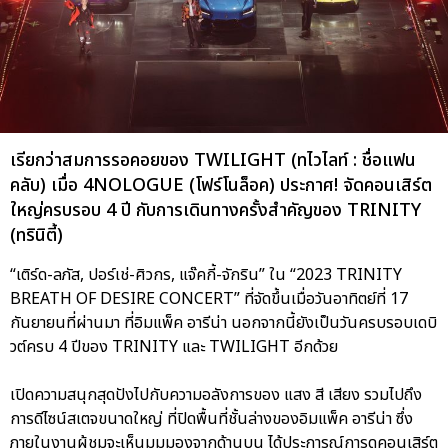
เรียกว่าสมการรอคอยของ TWILIGHT (ทไวไลท์ : ชื่อแฟน
คลับ) เมื่อ 4NOLOGUE (โฟร์โนล็อค) ประกาศ! จัดคอนเสิร์ต
ใหญ่ครบรอบ 4 ปี กับการเดินทางครั้งสำคัญของ TRINITY
(ทรินิตี้)
“เติร์ด-ลภัส, ปอร์เช่-ศิวกร, แจ๊คกี้-จักริน” ใน “2023 TRINITY
BREATH OF DESIRE CONCERT” ที่จัดขึ้นเมื่อวันอาทิตย์ที่ 17
กันยายนที่ผ่านมา ที่อิมแพ็ค อารีน่า นอกจากนี้ยังเป็นวันครบรอบเดบิ
วต์ครบ 4 ปีของ TRINITY และ TWILIGHT อีกด้วย
เปิดความสนุกสุดปังไปกับความอลังการของ แสง สี เสียง รวมไปถึง
การดีไซน์สเตจขนาดใหญ่ ที่ปิดพื้นที่ชั้นล่างของอิมแพ็ค อารีน่า ซึ่ง
ภายในงานผู้ชมจะเห็นมุมมองจากด้านบน ได้ประการณ์การดูคอนเสิร์ต