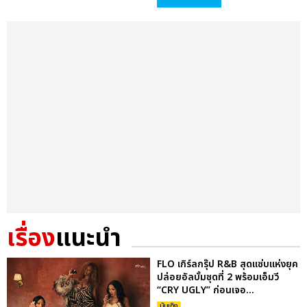
เรื่อง
แนะนำ
FLO เกิร์ลกรุ๊ป R&B สุดแซ่บแห่งยุค
ปล่อยอัลบั้มชุดที่ 2 พร้อมเอ็มวี
“CRY UGLY” ก่อนเจอ...
บันเทิง