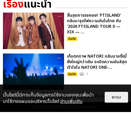
เรื่อง
แนะนำ
สิ้นสุดการรอคอย! ‘FTISLAND’
กลับมาจุดไฟความมันในไทย กับ
‘2026 FTISLAND TOUR 0 —
XIX — ...
บันเทิง
เก็บตกภาพ NATORI กลับมาครั้งนี้
ยิ่งใหญ่กว่าเดิม ระเบิดความมันส์สุด
เร้าใจใน NATORI ONE-...
บันเทิง
: 5
เว็บไซต์นี้มีการเก็บข้อมูลการใช้งานของคุณเพื่อนำ
เกี่ยวกับเรา
ติดต่อลงโฆษณา
ติดต่อเรา
KENTO NAKAJIMA ปิดทัวร์ญี่ปุ่น
ตกลง
มาใช้วางแผนและบริหารเว็บไซต์
อ่านเพิ่มเติม
27 รอบสุดประทับใจ พร้อมเจอแฟน
© 2026
THAITICKETMAJOR
All Rights Reserved.
ชาวไทย 5-6 ก.ย. นี้
บันเทิง