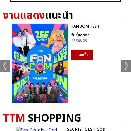
งานแสดง
แนะนำ
FANDOM FEST
วันที่แสดง :
15/08/26
จองตั๋ว
TTM
SHOPPING
E
SEX PISTOLS - GOD