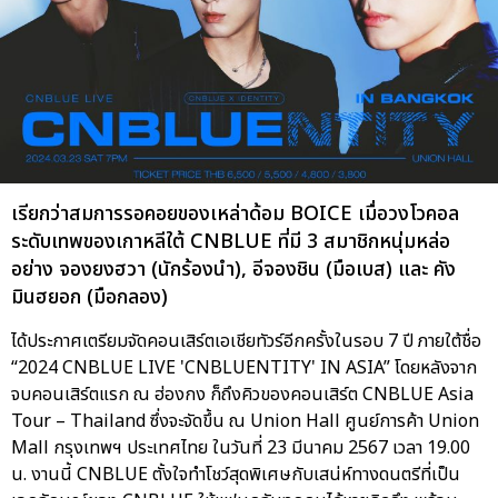
เรียกว่าสมการรอคอยของเหล่าด้อม BOICE เมื่อวงโวคอล
ระดับเทพของเกาหลีใต้ CNBLUE ที่มี 3 สมาชิกหนุ่มหล่อ
อย่าง จองยงฮวา (นักร้องนำ), อีจองชิน (มือเบส) และ คัง
มินฮยอก (มือกลอง)
ได้ประกาศเตรียมจัดคอนเสิร์ตเอเชียทัวร์อีกครั้งในรอบ 7 ปี ภายใต้ชื่อ
“2024 CNBLUE LIVE 'CNBLUENTITY' IN ASIA” โดยหลังจาก
จบคอนเสิร์ตแรก ณ ฮ่องกง ก็ถึงคิวของคอนเสิร์ต CNBLUE Asia
Tour – Thailand ซึ่งจะจัดขึ้น ณ Union Hall ศูนย์การค้า Union
Mall กรุงเทพฯ ประเทศไทย ในวันที่ 23 มีนาคม 2567 เวลา 19.00
น. งานนี้ CNBLUE ตั้งใจทำโชว์สุดพิเศษกับเสน่ห์ทางดนตรีที่เป็น