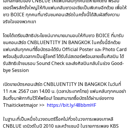
เอกลักษณ์ของ CNBLUE ให้แฟนคลับทุกคนได้หายคิดถึง พร้อม
เซอร์ไพรส์ครั้งใหญ่ให้กับแฟนคลับชาวเอเชียเป็นพิเศษอีกด้วย เพื่อให้
ชาว BOICE ทุกคนที่มารับชมคอนเสิร์ตในครั้งนี้ได้สัมผัสถึงความ
จริงใจของพวกเขา
โดยได้เตรียมสิทธิประโยชน์มากมายมามอบให้กับชาว BOICE ที่มารับ
ชมคอนเสิร์ต CNBLUENTITY IN BANGKOK ในครั้งนี้อีกด้วย
แฟนคลับทุกคนที่ซื้อบัตรจะได้รับ Official Poster และ Photo Card
พร้อมลุ้นจับฉลากเป็นผู้โชคดี ได้รับโปสเตอร์พร้อมลายเซ็นศิลปิน ได้
รับสิทธิเข้าชมรอบ Sound Check และส่งศิลปินกลับในช่วง Good-
bye Session
เปิดขายบัตรคอนเสิร์ต CNBLUENTITY IN BANGKOK ในวันที่
11 ก.พ. 2567 เวลา 14.00 น. (เวลาประเทศไทย) แฟนคลับทุกคนอย่า
ลืมตั้งนาฬิกากันไว้ให้พร้อม! โดยสามารถซื้อบัตรได้ผ่านช่องทาง
Thaiticketmajor >>
https://bit.ly/48bbmHF
ในฐานะที่เป็นหนึ่งในวงดนตรีร็อคไม่กี่วงในวงการเพลงเกาหลี
CNBLUE เดบิวต์ในปี 2010 และคว้าแชมป์ ในรายการเพลง KBS