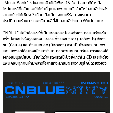
"Music Bank" หลังจากเดบิวต์ได้เพียง 15 วัน ทำลายสถิติวงน้อง
ใหม่เกาหลีที่คว้าแชมป์ได้เร็วที่สุด และพวกเขายังจัดทัวร์คอนเสิร์ตหลัง
จากเดบิวต์ได้เพียง 7 เดือน ถือเป็นวงดนตรีร็อควงแรกใน
ประวัติศาสตร์วงการดนตรีเกาหลีที่จัดคอนเสิร์ตแบบ World tour
CNBLUE มีสไตล์ดนตรีที่เป็นเอกลักษณ์ของตัวเอง คอนเสิร์ตแต่ละ
ครั้งมีพลังน่าดึงดูดอย่างมหาศาล ทั้งจองยงฮวา (นักร้องนำ) อีจอง
ชิน (มือเบส) และคังมินฮยอก (มือกลอง) ล้วนเป็นโวคอลระดับเทพ
และแสดงสดได้อย่างแข็งแกร่ง สามารถควบคุมดนตรีและการแสดงได้
อย่างสมบูรณ์แบบ เรียกได้ว่าแสดงสดเป๊ะปังยิ่งกว่าใน CD เลยทีเดียว
แฟนคลับทุกคนห้ามพลาดโอกาสที่จะมาสัมผัสความรู้สึกนี้ด้วยตัวเอง