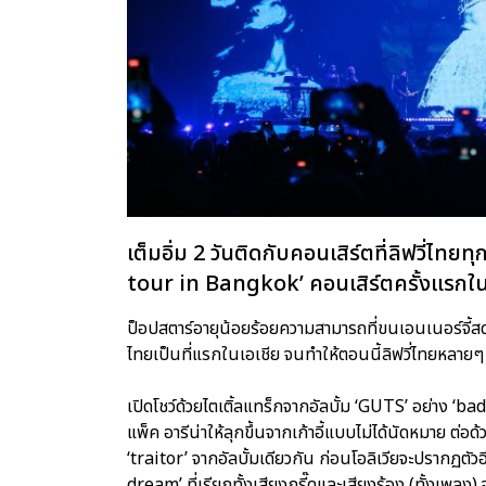
เต็มอิ่ม 2 วันติดกับคอนเสิร์ตที่ลิฟวี่
tour in Bangkok’ คอนเสิร์ตครั้งแรกใน
ป็อปสตาร์อายุน้อยร้อยความสามารถที่ขนเอนเนอร์จี้
ไทยเป็นที่แรกในเอเชีย จนทำให้ตอนนี้ลิฟวี่ไทยหลาย
เปิดโชว์ด้วยไตเติ้ลแทร็กจากอัลบั้ม ‘GUTS’ อย่าง ‘
แพ็ค อารีน่าให้ลุกขึ้นจากเก้าอี้แบบไม่ได้นัดหมาย ต
‘traitor’ จากอัลบั้มเดียวกัน ก่อนโอลิเวียจะปรากฏตั
dream’ ที่เรียกทั้งเสียงกรี๊ดและเสียงร้อง (ทั้งเพ