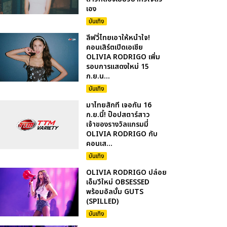
เอง
บันเทิง
ลีฟวี่ไทยเอาให้หนำใจ!
คอนเสิร์ตเปิดเอเชีย
OLIVIA RODRIGO เพิ่ม
รอบการแสดงใหม่ 15
ก.ย.น...
บันเทิง
มาไทยสักที เจอกัน 16
ก.ย.นี้! ป็อปสตาร์สาว
เจ้าของรางวัลแกรมมี่
OLIVIA RODRIGO กับ
คอนเส...
บันเทิง
OLIVIA RODRIGO ปล่อย
เอ็มวีใหม่ OBSESSED
พร้อมอัลบั้ม GUTS
(SPILLED)
บันเทิง