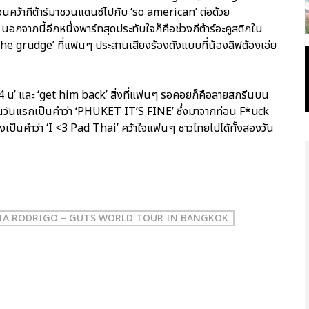
อนคว้ากีต้าร์มาชวนแดนซ์ไปกับ ‘so american’ ต่อด้วย
กจากนี้อีกหนึ่งพาร์ทสุดประทับใจก็คือช่วงกีต้าร์อะคูสติกใน
‘the grudge’ ที่แฟนๆ ประสานเสียงร้องดังแบบที่น้องลิฟต้องเอ่ย
 4 u’ และ ‘get him back’ สิ่งที่แฟนๆ รอคอยก็คือลายสกรีนบน
ไทยในวันแรกเป็นคำว่า ‘PHUKET IT’S FINE’ ซึ่งมาจากท่อน F*uck
องเป็นคำว่า ‘I <3 Pad Thai’ คว้าใจแฟนๆ ชาวไทยไปได้ทั้งสองวัน
IA RODRIGO – GUTS WORLD TOUR IN BANGKOK