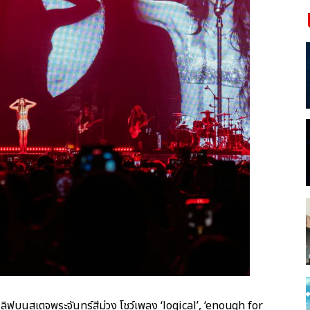
งลิฟบนสเตจพระจันทร์สีม่วง โชว์เพลง ‘logical’, ‘enough for