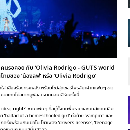
ไทยทุกคนรอคอย กับ ‘Olivia Rodrigo - GUTS world
ไทยของ ‘น้องลิฟ’ หรือ ‘Olivia Rodrigo’
สดใส เสียงร้องทรงพลัง พร้อมโชว์สุดเซอร์ไพรส์มาฝากแฟนๆ ชาว
ๆ คนแทบไม่อยากมูฟออนจากคอนเสิร์ตครั้งนี้
bad idea, right?’ ชวนแฟนๆ ที่อยู่ทั้งบนพื้นราบและบนสแตนด์อิม
่อด้วย ‘ballad of a homeschooled girl’ ต่อด้วย ‘vampire’ และ
วอีกครั้งพร้อมกับเปียโน โชว์เพลง ‘drivers license’, ‘teenage
ลง) จากแฟนๆ แบบสนั่นฮอลล์