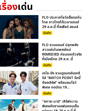
เรื่อง
เด่น
FLO ประกาศโชว์ครั้งแรกใน
ไทย ชาวไทยได้เวลาแดนซ์
29 ส.ค.นี้ ที่สเฟียร์ ฮอลล์
บันเทิง
FLO ชวนแดนซ์ ปลุกพลัง
สาวแซ่บในเพลงใหม่
REMEDIED ก่อนเจอตัวจริง
ที่เมืองไทย 29 ส.ค. นี้
บันเทิง
เตโช-ปิง ชวนดูแมตซ์แรกซี
รีส์ “MATCH POINT รักนี้
ต้องเสิร์ฟ” พร้อมชมโชว์
พิเศษ กดบัตร 19...
บันเทิง
“สกาย-นานิ” เสิร์ฟความ
พิเศษกับงานแฟนคอนเต็ม
รูปแบบ 19-20 ก.ย.นี้ ที่