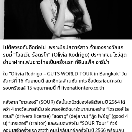
ไม่ต้องรอกันอีกต่อไป เพราะป็อปสตาร์สาวเจ้าของรางวัลแก
รมมี่ “โอลิเวีย ร็อดริโก” (Olivia Rodrigo) ประกาศขนโชว์สุด
ซ่ามาฝากแฟนชาวไทยเป็นครั้งแรก ที่อิมแพ็ค อารีน่า
ใน “Olivia Rodrigo – GUTS WORLD TOUR in Bangkok” วัน
จันทร์ที่ 16 กันยายนนี้ สมาชิกไลฟ์ เนชั่น เทโร ซื้อบัตรก่อนใครใน
รอบพรีเซลส์ 15 พฤษภาคมนี้ ที่ livenationtero.co.th
หลังจาก “ซาวเออร์” (SOUR) อัลบั้มเดบิวต์ของโอลิเวียในปี 2564 ได้
คว้า 4 รางวัลแพลทินัม ส่งเพลงฮิตติดชาร์ตมากมายอย่าง “ไดรเวอส์ ไล
เซนซ์” (drivers license) “แดจา วู” (deja vu) “กู้ด โฟร์ ยู” (good 4
u) “เทรเตอร์” (traitor) และระเบิดพลังใน “SOUR Tour” ทัวร์
คอนเสิร์ตครั้งแรก สาวซ่า คนนี้กลับมาอีกครั้งในปี 2566 พร้อมกับ