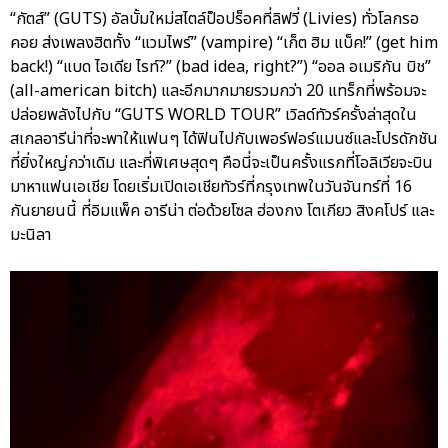
“กัตส์” (GUTS) อัลบั้มใหม่สไตล์ป็อปร็อคที่ลิฟวี่ (Livies) ทั่วโลกรอ
คอย ส่งเพลงฮิตทั้ง “แวมไพร์” (vampire) “เก็ต ฮิม แบ็ค!” (get him
back!) “แบด ไอเดีย ไรท์?” (bad idea, right?”) “ออล อเมริกัน บิช”
(all-american bitch) และอีกมากมายรวมกว่า 20 แทร็กที่พร้อมจะ
ปล่อยพลังไปกับ “GUTS WORLD TOUR” เวิลด์ทัวร์ครั้งล่าสุดใน
สเกลอารีน่าที่จะพาให้แฟนๆ ได้ฟินไปกับเพอร์ฟอร์แมนซ์และโปรดักชัน
ที่ยิ่งใหญ่กว่าเดิม และที่พิเศษสุดๆ คือนี่จะเป็นครั้งแรกที่โอลิเวียจะบิน
มาหาแฟนเอเชีย โดยเริ่มเปิดเอเชียทัวร์ที่กรุงเทพในวันจันทร์ที่ 16
กันยายนนี้ ที่อิมแพ็ค อารีน่า ต่อด้วยโซล ฮ่องกง โตเกียว สิงคโปร์ และ
มะนิลา