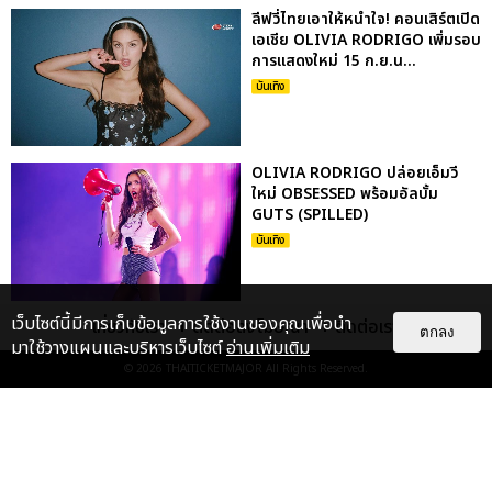
ลีฟวี่ไทยเอาให้หนำใจ! คอนเสิร์ตเปิด
เอเชีย OLIVIA RODRIGO เพิ่มรอบ
การแสดงใหม่ 15 ก.ย.น...
บันเทิง
OLIVIA RODRIGO ปล่อยเอ็มวี
ใหม่ OBSESSED พร้อมอัลบั้ม
GUTS (SPILLED)
บันเทิง
เว็บไซต์นี้มีการเก็บข้อมูลการใช้งานของคุณเพื่อนำ
เกี่ยวกับเรา
ติดต่อลงโฆษณา
ติดต่อเรา
ชม OLIVIA RODRIGO คัฟเวอร์
ตกลง
มาใช้วางแผนและบริหารเว็บไซต์
อ่านเพิ่มเติม
COMPLICATED งานสุดฮิตของ
AVRIL LAVIGNE
© 2026
THAITICKETMAJOR
All Rights Reserved.
บันเทิง