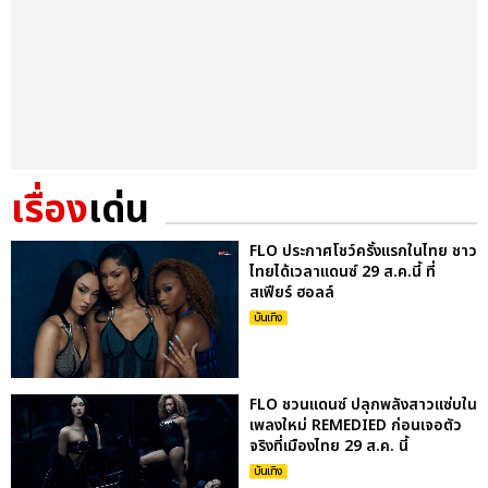
เรื่อง
เด่น
FLO ประกาศโชว์ครั้งแรกในไทย ชาว
ไทยได้เวลาแดนซ์ 29 ส.ค.นี้ ที่
สเฟียร์ ฮอลล์
บันเทิง
FLO ชวนแดนซ์ ปลุกพลังสาวแซ่บใน
เพลงใหม่ REMEDIED ก่อนเจอตัว
จริงที่เมืองไทย 29 ส.ค. นี้
บันเทิง