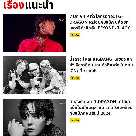
เรื่อง
แนะนำ
7 ปีที่ V.I.P ทั่วโลกรอคอย! G-
DRAGON เตรียมคัมแบ็ก ปล่อยที
เซอร์สีดำลึกลับ BEYOND-BLACK
บันเทิง
น้ำตาจะไหล! BIGBANG แดซอง แท
ยัง จีดราก้อน รวมตัวอีกครั้ง ในคอน
เสิร์ตเดี่ยวแทยัง
บันเทิง
ต้นสังกัดเผย G-DRAGON ไม่ได้คัม
แบ็กในเดือนตุลาคม แต่เตรียมพร้อม
คัมแบ็กก่อนสิ้นปี 2024
บันเทิง