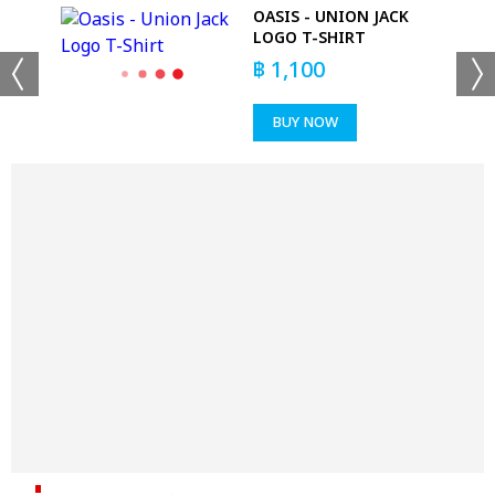
ASK
OASIS - UNION JACK
LOGO T-SHIRT
฿
1,100
BUY NOW