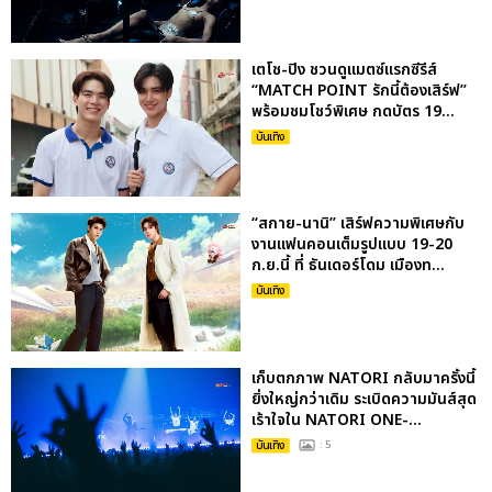
เตโช-ปิง ชวนดูแมตซ์แรกซีรีส์
“MATCH POINT รักนี้ต้องเสิร์ฟ”
พร้อมชมโชว์พิเศษ กดบัตร 19...
บันเทิง
“สกาย-นานิ” เสิร์ฟความพิเศษกับ
งานแฟนคอนเต็มรูปแบบ 19-20
ก.ย.นี้ ที่ ธันเดอร์โดม เมืองท...
บันเทิง
เก็บตกภาพ NATORI กลับมาครั้งนี้
ยิ่งใหญ่กว่าเดิม ระเบิดความมันส์สุด
เร้าใจใน NATORI ONE-...
บันเทิง
: 5