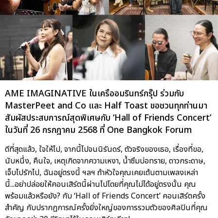
AME IMAGINATIVE ในเครืออมรินทร์กรุ๊ป ร่วมกับ
MasterPeet and Co และ Half Toast ขอชวนทุกท่านมา
สัมผัสประสบการณ์สุดพิเศษกับ ‘Hall of Friends Concert’
ในวันที่ 26 กรกฎาคม 2568 ที่ One Bangkok Forum
ดีที่สุดแล้ว, ใจให้ไป, จากนี้ไปจนนิรันดร์, ตัวจริงของเธอ, เรื่องที่ขอ,
นับหนึ่ง, คืนใจ, เหตุเกิดจากความเหงา, น้ำซึมบ่อทราย, ดาวกระดาษ,
เจ็บไปรักไป, ฉันอยู่ตรงนี้ ฯลฯ ถ้าหัวใจคุณเคยเต้นตามเพลงเหล่า
นี้...อย่าปล่อยให้คอนเสิร์ตนี้ผ่านไปโดยที่คุณไม่ได้อยู่ตรงนั้น คุณ
พร้อมแล้วหรือยัง? กับ ‘Hall of Friends Concert’ คอนเสิร์ตครั้ง
สำคัญ กับปรากฏการณ์ครั้งยิ่งใหญ่ของการรวมตัวของศิลปินที่คุณ