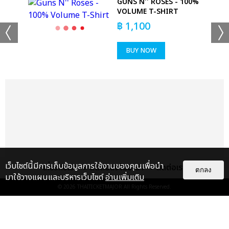
GUNS N'' ROSES - 100%
VOLUME T-SHIRT
฿
1,100
แฟนๆ ห้ามพลาด! ร่วมเป็นส่วนหนึ่งกับค่ำคืนสุดพิเศษใน ‘Hall of
Friends Concert’ วันเสาร์ที่ 26 กรกฎาคม 2568นี้ ณ One
BUY NOW
Bangkok Forum ซื้อบัตรได้แล้ววันนี้ ทาง Thaiticketmajor บัตร
ราคา 5,500 / 5,000 / 4,500 / 4,000 / 3,500 / 2,500 บาท
เว็บไซต์นี้มีการเก็บข้อมูลการใช้งานของคุณเพื่อนำ
เกี่ยวกับเรา
ติดต่อลงโฆษณา
ติดต่อเรา
ตกลง
มาใช้วางแผนและบริหารเว็บไซต์
อ่านเพิ่มเติม
© 2026
THAITICKETMAJOR
All Rights Reserved.