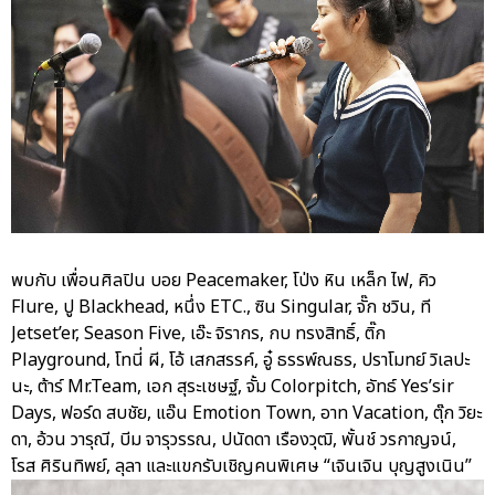
พบกับ เพื่อนศิลปิน บอย Peacemaker, โป่ง หิน เหล็ก ไฟ, คิว
Flure, ปู Blackhead, หนึ่ง ETC., ซิน Singular, จั๊ก ชวิน, ที
Jetset’er, Season Five, เอ๊ะ จิรากร, กบ ทรงสิทธิ์, ติ๊ก
Playground, โทนี่ ผี, โอ้ เสกสรรค์, อู๋ ธรรพ์ณธร, ปราโมทย์ วิเลปะ
นะ, ต้าร์ Mr.Team, เอก สุระเชษฐ์, จั้ม Colorpitch, อัทธ์ Yes’sir
Days, ฟอร์ด สบชัย, แอ๊น Emotion Town, อาท Vacation, ตุ๊ก วิยะ
ดา, อ้วน วารุณี, บีม จารุวรรณ, ปนัดดา เรืองวุฒิ, พั้นช์ วรกาญจน์,
โรส ศิรินทิพย์, ลุลา และแขกรับเชิญคนพิเศษ “เจินเจิน บุญสูงเนิน”