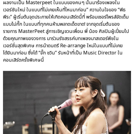
ผลงานเป็น Masterpeet ในแบบของคนๆ นั้นมาร้องเพลงใน
เวอร์ชันใหม่ ในแบบที่ไม่เคยเห็นที่ไหนมาก่อน” ความในใจของ “พีธ
พีระ” ผู้เริ่มต้นจุดประกายให้เกิดคอนเสิร์ตนี้ที่ พร้อมเซอร์ไพรส์จัดเต็ม
แบบไม่กั๊ก ในแบบที่ทุกคนห้ามพลาดเด็ดขาด! จากจุดเริ่มต้นของ
รายการ MasterPeet สู่การเชิญชวนเพื่อน พี่ น้อง ศิลปินผู้เปี่ยมไป
ด้วยคุณภาพของวงการ มาร่วมรังสรรค์บทเพลงมาสเตอร์พีชใน
เวอร์ชั่นสุดพิเศษ การนำดนตรี Re-arrange ใหม่ในแบบที่ไม่เคย
ได้ยินมาก่อน ซึ่งได้ “จั๊ก ชวิน” รับหน้าที่เป็น Music Director ใน
คอนเสิร์ตครั้งพิเศษนี้