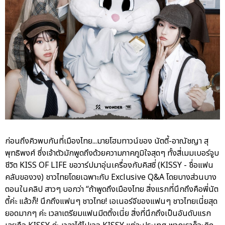
ก่อนถึงคิวพบกันที่เมืองไทย...มายโฮมทาวน์ของ นัตตี้-อาณัชญา สุ
พุทธิพงศ์ ซึ่งเจ้าตัวมักพูดถึงด้วยความภาคภูมิใจสุดๆ ทั้งสี่เมมเบอร์จูบ
ชีวิต KISS OF LIFE ขอวาร์ปมาอุ่นเครื่องกับคิสซี่ (KISSY - ชื่อแฟน
คลับของวง) ชาวไทยโดยเฉพาะกับ Exclusive Q&A โดยบางส่วนบาง
ตอนในคลิป สาวๆ บอกว่า “ถ้าพูดถึงเมืองไทย สิ่งแรกที่นึกถึงคือพี่นัต
ตี้ค่ะ แล้วก็! นึกถึงแฟนๆ ชาวไทย! เอเนอร์จีของแฟนๆ ชาวไทยเนี่ยสุด
ยอดมากๆ ค่ะ เวลาเตรียมแฟนมีตติ้งเนี่ย สิ่งที่นึกถึงเป็นอันดับแรก