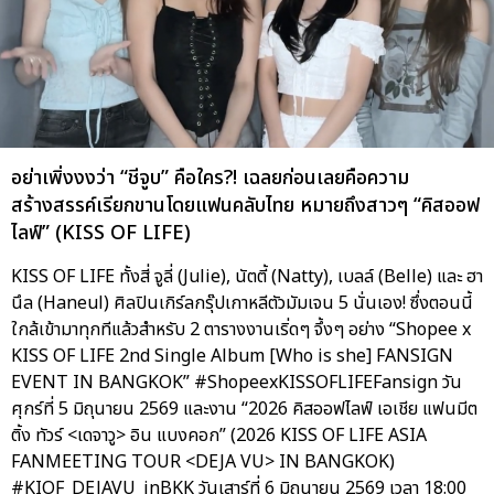
อย่าเพิ่งงงว่า “ชีจูบ” คือใคร?! เฉลยก่อนเลยคือความ
สร้างสรรค์เรียกขานโดยแฟนคลับไทย หมายถึงสาวๆ “คิสออฟ
ไลฟ์” (KISS OF LIFE)
KISS OF LIFE ทั้งสี่ จูลี่ (Julie), นัตตี้ (Natty), เบลล์ (Belle) และ ฮา
นึล (Haneul) ศิลปินเกิร์ลกรุ๊ปเกาหลีตัวมัมเจน 5 นั่นเอง! ซึ่งตอนนี้
ใกล้เข้ามาทุกทีแล้วสำหรับ 2 ตารางงานเริ่ดๆ จึ้งๆ อย่าง “Shopee x
KISS OF LIFE 2nd Single Album [Who is she] FANSIGN
EVENT IN BANGKOK” #ShopeexKISSOFLIFEFansign วัน
ศุกร์ที่ 5 มิถุนายน 2569 และงาน “2026 คิสออฟไลฟ์ เอเชีย แฟนมีต
ติ้ง ทัวร์ <เดจาวู> อิน แบงคอก” (2026 KISS OF LIFE ASIA
FANMEETING TOUR <DEJA VU> IN BANGKOK)
#KIOF_DEJAVU_inBKK วันเสาร์ที่ 6 มิถุนายน 2569 เวลา 18:00