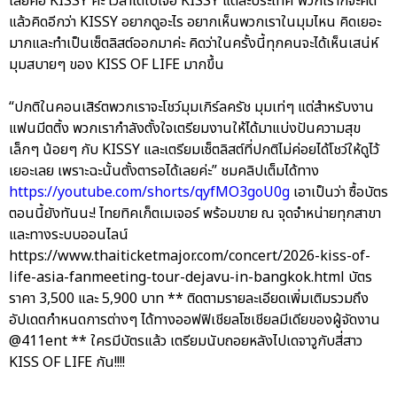
เลยคือ KISSY ค่ะ เวลาได้ไปเจอ KISSY แต่ละประเทศ พวกเราก็จะคิด
แล้วคิดอีกว่า KISSY อยากดูอะไร อยากเห็นพวกเราในมุมไหน คิดเยอะ
มากและทำเป็นเซ็ตลิสต์ออกมาค่ะ คิดว่าในครั้งนี้ทุกคนจะได้เห็นเสน่ห์
มุมสบายๆ ของ KISS OF LIFE มากขึ้น
“ปกติในคอนเสิร์ตพวกเราจะโชว์มุมเกิร์ลครัช มุมเท่ๆ แต่สำหรับงาน
แฟนมีตติ้ง พวกเรากำลังตั้งใจเตรียมงานให้ได้มาแบ่งปันความสุข
เล็กๆ น้อยๆ กับ KISSY และเตรียมเซ็ตลิสต์ที่ปกติไม่ค่อยได้โชว์ให้ดูไว้
เยอะเลย เพราะฉะนั้นตั้งตารอได้เลยค่ะ” ชมคลิปเต็มได้ทาง
https://youtube.com/shorts/qyfMO3goU0g
เอาเป็นว่า ซื้อบัตร
ตอนนี้ยังทันนะ! ไทยทิคเก็ตเมเจอร์ พร้อมขาย ณ จุดจำหน่ายทุกสาขา
และทางระบบออนไลน์
https://www.thaiticketmajor.com/concert/2026-kiss-of-
life-asia-fanmeeting-tour-dejavu-in-bangkok.html บัตร
ราคา 3,500 และ 5,900 บาท ** ติดตามรายละเอียดเพิ่มเติมรวมถึง
อัปเดตกำหนดการต่างๆ ได้ทางออฟฟิเชียลโซเชียลมีเดียของผู้จัดงาน
@411ent ** ใครมีบัตรแล้ว เตรียมนับถอยหลังไปเดจาวูกับสี่สาว
KISS OF LIFE กัน!!!!