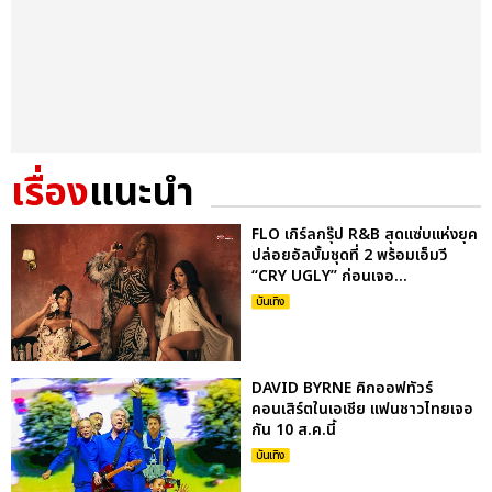
เรื่อง
แนะนำ
FLO เกิร์ลกรุ๊ป R&B สุดแซ่บแห่งยุค
ปล่อยอัลบั้มชุดที่ 2 พร้อมเอ็มวี
“CRY UGLY” ก่อนเจอ...
บันเทิง
DAVID BYRNE คิกออฟทัวร์
คอนเสิร์ตในเอเชีย แฟนชาวไทยเจอ
กัน 10 ส.ค.นี้
บันเทิง