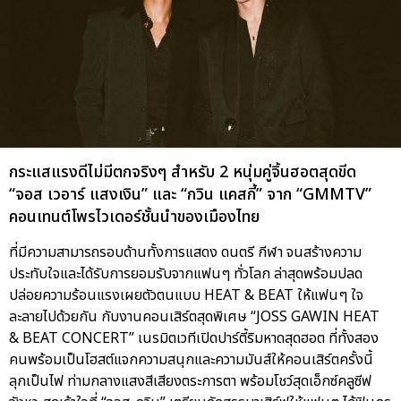
กระแสแรงดีไม่มีตกจริงๆ สำหรับ 2 หนุ่มคู่จิ้นฮอตสุดขีด
“จอส เวอาร์ แสงเงิน” และ “กวิน แคสกี้” จาก “GMMTV”
คอนเทนต์โพรไวเดอร์ชั้นนำของเมืองไทย
ที่มีความสามารถรอบด้านทั้งการแสดง ดนตรี กีฬา จนสร้างความ
ประทับใจและได้รับการยอมรับจากแฟนๆ ทั่วโลก ล่าสุดพร้อมปลด
ปล่อยความร้อนแรงเผยตัวตนแบบ HEAT & BEAT ให้แฟนๆ ใจ
ละลายไปด้วยกัน กับงานคอนเสิร์ตสุดพิเศษ “JOSS GAWIN HEAT
& BEAT CONCERT” เนรมิตเวทีเปิดปาร์ตี้ริมหาดสุดฮอต ที่ทั้งสอง
คนพร้อมเป็นโฮสต์แจกความสนุกและความมันส์ให้คอนเสิร์ตครั้งนี้
ลุกเป็นไฟ ท่ามกลางแสงสีเสียงตระการตา พร้อมโชว์สุดเอ็กซ์คลูซีฟ