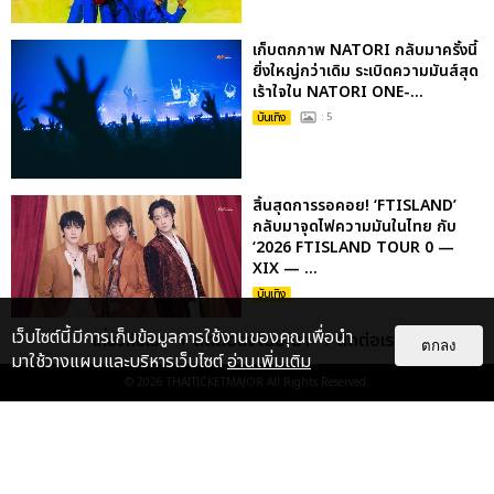
เก็บตกภาพ NATORI กลับมาครั้งนี้
ยิ่งใหญ่กว่าเดิม ระเบิดความมันส์สุด
เร้าใจใน NATORI ONE-...
บันเทิง
: 5
สิ้นสุดการรอคอย! ‘FTISLAND’
กลับมาจุดไฟความมันในไทย กับ
‘2026 FTISLAND TOUR 0 —
XIX — ...
บันเทิง
เว็บไซต์นี้มีการเก็บข้อมูลการใช้งานของคุณเพื่อนำ
เกี่ยวกับเรา
ติดต่อลงโฆษณา
ติดต่อเรา
ตกลง
KENTO NAKAJIMA ปิดทัวร์ญี่ปุ่น
มาใช้วางแผนและบริหารเว็บไซต์
อ่านเพิ่มเติม
27 รอบสุดประทับใจ พร้อมเจอแฟน
© 2026
THAITICKETMAJOR
All Rights Reserved.
ชาวไทย 5-6 ก.ย. นี้
บันเทิง