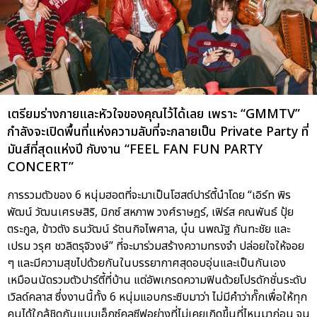
เตรียมร่างกายและหัวใจของคุณไว้ได้เลย เพราะ “GMMTV”
กำลังจะเปิดพื้นที่แห่งความลับที่จะกลายเป็น Private Party ที่
มันส์ที่สุดแห่งปี กับงาน “FEEL FAN FUN PARTY
CONCERT”
การรวมตัวของ 6 หนุ่มฮอตที่จะมาเป็นโฮสต์ปาร์ตี้นำโดย “เอิร์ท พิร
พัฒน์ วัฒนเศรษสิริ, มิกซ์ สหภาพ วงศ์ราษฎร์, เฟิร์ส คณพันธ์ ปุ้ย
ตระกูล, ข้าวตัง ธนวัฒน์ รัตนกิจไพศาล, บุ๋น นพณัฐ กันทะชัย และ
เปรม วรุศ ชวลิตรุจิวงษ์” ที่จะมาร่วมสร้างความทรงจำ ปล่อยใจให้จอย
ๆ และมีความสุขไปด้วยกันในบรรยากาศสุดอบอุ่นและเป็นกันเอง
เหมือนนัดรวมตัวปาร์ตี้ที่บ้าน แต่อัพเกรดความฟินด้วยโปรดักชั่นระดับ
เวิลด์คลาส ซึ่งงานนี้ทั้ง 6 หนุ่มแอบกระซิบมาว่า ไม่มีคำว่ากั๊กเพื่อให้ทุก
คนได้ใกล้ชิดกันแบบเอ็กซ์คลูซีฟอย่างที่ไม่เคยเกิดขึ้นที่ไหนมาก่อน จน