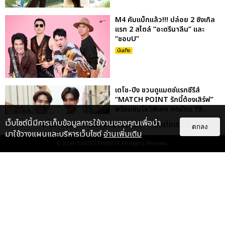
M4 คัมแบ็กแล้ว!!! ปล่อย 2 ซิงเกิล
แรก 2 สไตล์ “อะดรีนาลีน” และ
“ชอบU”
บันเทิง
เตโช-ปิง ชวนดูแมตซ์แรกซีรีส์
“MATCH POINT รักนี้ต้องเสิร์ฟ”
พร้อมชมโชว์พิเศษ กดบัตร 19...
เว็บไซต์นี้มีการเก็บข้อมูลการใช้งานของคุณเพื่อนำ
บันเทิง
เกี่ยวกับเรา
ติดต่อลงโฆษณา
ติดต่อเรา
ตกลง
มาใช้วางแผนและบริหารเว็บไซต์
อ่านเพิ่มเติม
© 2026
THAITICKETMAJOR
All Rights Reserved.
“เต-นิว” ชวนแฟนๆ ลุ้นบทสรุปจาก
ภารกิจกู้ภัย สู่ภารกิจกู้ใจ ตอนจบซี
รีส์ “หมาเห่าเครื่องบ...
บันเทิง