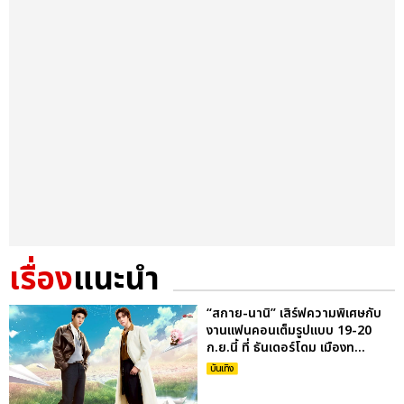
เรื่อง
แนะนำ
“สกาย-นานิ” เสิร์ฟความพิเศษกับ
งานแฟนคอนเต็มรูปแบบ 19-20
ก.ย.นี้ ที่ ธันเดอร์โดม เมืองท...
บันเทิง