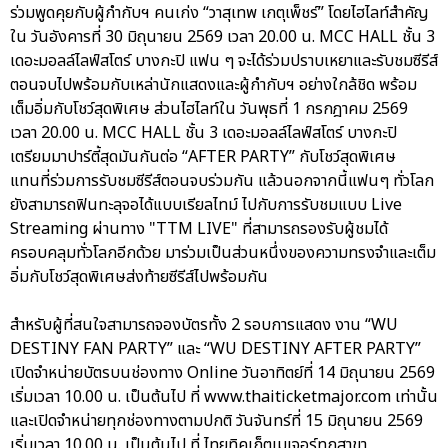
ร่วมพูดคุยกับผู้กำกับฯ คนเก่ง “วาสุเทพ เกตุเพ็ชร์” โดยไฮไลท์สำคัญ
ใน วันอังคารที่ 30 มิถุนายน 2569 เวลา 20.00 น. MCC HALL ชั้น 3
เดอะมอลล์ไลฟ์สโตร์ บางกะปิ แฟน ๆ จะได้ร่วมปราบเหยาและรับชมซีรีส์
ตอนจบไปพร้อมกับเหล่านักแสดงและผู้กำกับฯ อย่างใกล้ชิด พร้อม
เต็มอิ่มกับโชว์สุดพิเศษ ส่วนไฮไลท์ใน วันพุธที่ 1 กรกฎาคม 2569
เวลา 20.00 น. MCC HALL ชั้น 3 เดอะมอลล์ไลฟ์สโตร์ บางกะปิ
เตรียมมาปาร์ตี้สุดมันกันต่อ “AFTER PARTY” กับโชว์สุดพิเศษ
แทนที่ร่วมการรับชมซีรีส์ตอนจบร่วมกัน แล้วนอกจากนี้แฟนๆ ทั่วโลก
ยังสามารถฟินทะลุจอได้แบบเรียลไทม์ ไปกับการรับชมแบบ Live
Streaming ผ่านทาง "TTM LIVE" ที่สามารถรองรับผู้ชมได้
ครอบคลุมทั่วโลกอีกด้วย มาร่วมเป็นส่วนหนึ่งของความทรงจำและเต็ม
อิ่มกับโชว์สุดพิเศษส่งท้ายซีรีส์ไปพร้อมกัน
สำหรับผู้ที่สนใจสามารถจองบัตรทั้ง 2 รอบการแสดง งาน “WU
DESTINY FAN PARTY” และ “WU DESTINY AFTER PARTY”
เปิดจำหน่ายบัตรบนช่องทาง Online วันอาทิตย์ที่ 14 มิถุนายน 2569
เริ่มเวลา 10.00 น. เป็นต้นไป ที่ www.thaiticketmajor.com เท่านั้น
และเปิดจำหน่ายทุกช่องทางตามปกติ วันจันทร์ที่ 15 มิถุนายน 2569
เริ่มเวลา 10.00 น. เป็นต้นไป ที่ ไทยทิคเก็ตเมเจอร์ทุกสาขา,