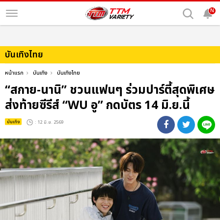
N
บันเทิงไทย
หน้าแรก
บันเทิง
บันเทิงไทย
“สกาย-นานิ” ชวนแฟนๆ ร่วมปาร์ตี้สุดพิเศษ
ส่งท้ายซีรีส์ “WU อู” กดบัตร 14 มิ.ย.นี้
บันเทิง
: 12 มิ.ย. 2569