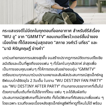
กระแสแรงดีไม่มีตกในทุกตอนที่ออกอากาศ สำหรับซีรีส์เรื่อง
“WU อู” จาก “GMMTV” คอนเทนต์โพรไวเดอร์ชั้นนำของ
เมืองไทย ที่ได้สองหนุ่มสุดฮอต “สกาย วงศ์รวี นทีธร” และ
“นานิ หิรัญกฤษฎิ์ ช่างคำ”
มาร่วมถ่ายทอดการแสดงสุดจึ้ง จนสร้างปรากฏการณ์ติดเทรนด์โซเชีย
ลมีเดียและเป็นที่พูดถึงของแฟน ๆ ทั่วโลกในทุกสัปดาห์ ล่าสุดเพื่อ
เป็นการขอบคุณแฟนๆ ที่ให้การตอบรับอย่างอบอุ่น “GMMTV”
เตรียมชวนทุกคนมาร่วมปราบเหยาและสัมผัสประสบการณ์สุดเอ็กซ์คลู
ซีฟแบบใกล้ชิดจุใจ 2 วันเต็ม ในงาน “WU DESTINY FAN PARTY”
และ “WU DESTINY AFTER PARTY” ท่ามกลางบรรยากาศที่เต็มไป
ด้วยความตื่นเต้นที่หาไม่ได้จากที่ไหน แฟน ๆ จะได้สัมผัสกับ
ประสบการณ์สุดพิเศษที่ไม่คาดคิด ทั้งโชว์พิเศษที่คัดสรรมาเพื่อแฟน ๆ
โดยเฉพาะ รวมถึงเผยเบื้องหลังสุดเอ็กซ์คลูซีฟที่หาดูที่ไหนไม่ได้ พร้อม