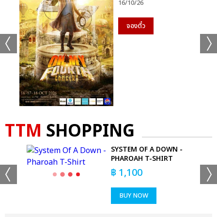
16/10/26
จองตั๋ว
TTM
SHOPPING
SYSTEM OF A DOWN -
PHAROAH T-SHIRT
฿
1,100
BUY NOW