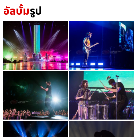
อัลบั้ม
รูป