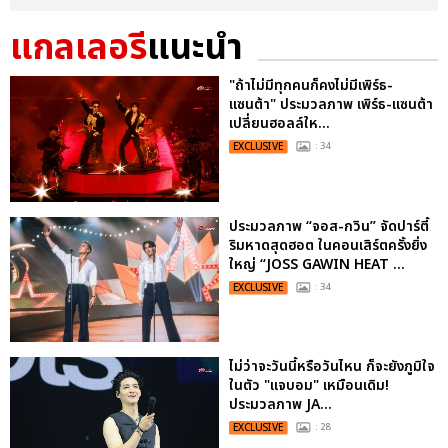
แกลเลอรี
แนะนำ
"ถ้าไม่มีทุกคนก็คงไม่มีเพิร์ธ-
แซนต้า" ประมวลภาพ เพิร์ธ-แซนต้า
เปลี่ยนฮอลล์ให...
EXCLUSIVE
: 34
ประมวลภาพ “จอส-กวิน” จัดปาร์ตี้
ริมหาดสุดฮอต ในคอนเสิร์ตครั้งยิ่ง
ใหญ่ “JOSS GAWIN HEAT ...
EXCLUSIVE
: 34
ไม่ว่าจะวันนี้หรือวันไหน ก็จะยังภูมิใจ
ในตัว "แจบอม" เหมือนเดิม!
ประมวลภาพ JA...
EXCLUSIVE
: 28