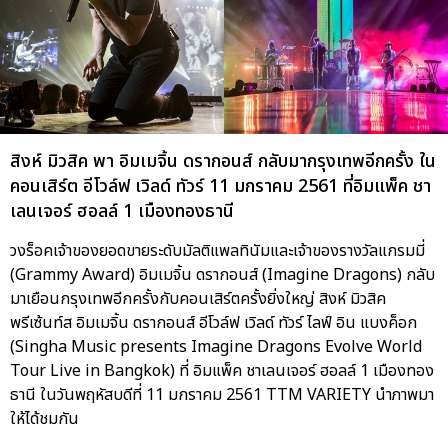
สิงห์ มิวสิค พา อิมเมจิ้น ดรากอนส์ กลับมากรุงเทพอีกครั้ง ใน
คอนเสิร์ต อีโวล์ฟ เวิลด์ ทัวร์ 11 มกราคม 2561 ที่อิมแพ็ค ชา
เลนเจอร์ ฮอลล์ 1 เมืองทองธานี
วงร็อคเจ้าของยอดขายระดับมัลติแพลทินัมและเจ้าของรางวัลแกรมมี่
(Grammy Award) อิมเมจิ้น ดรากอนส์ (Imagine Dragons) กลับ
มาเยือนกรุงเทพอีกครั้งกับคอนเสิร์ตครั้งยิ่งใหญ่ สิงห์ มิวสิค
พรีเซ้นท์ส อิมเมจิ้น ดรากอนส์ อีโวล์ฟ เวิลด์ ทัวร์ ไลฟ์ อิน แบงค็อก
(Singha Music presents Imagine Dragons Evolve World
Tour Live in Bangkok) ที่ อิมแพ็ค ชาเลนเจอร์ ฮอลล์ 1 เมืองทอง
ธานี ในวันพฤหัสบดีที่ 11 มกราคม 2561 TTM VARIETY นำภาพมา
ให้ได้ชมกัน