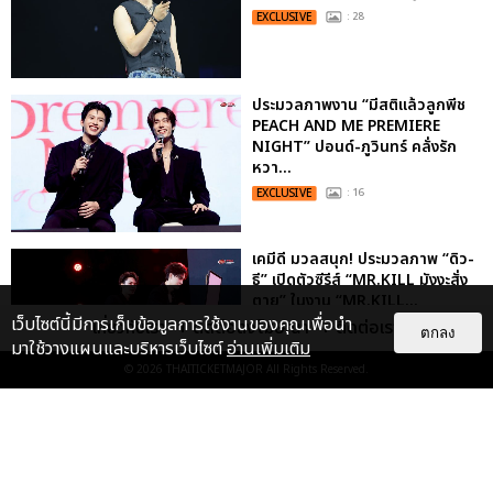
EXCLUSIVE
: 28
ประมวลภาพงาน “มีสติแล้วลูกพีช
PEACH AND ME PREMIERE
NIGHT” ปอนด์-ภูวินทร์ คลั่งรัก
หวา...
EXCLUSIVE
: 16
เคมีดี มวลสนุก! ประมวลภาพ “ดิว-
ธี” เปิดตัวซีรีส์ “MR.KILL มังงะสั่ง
ตาย” ในงาน “MR.KILL...
เว็บไซต์นี้มีการเก็บข้อมูลการใช้งานของคุณเพื่อนำ
เกี่ยวกับเรา
ติดต่อลงโฆษณา
ติดต่อเรา
EXCLUSIVE
: 14
ตกลง
มาใช้วางแผนและบริหารเว็บไซต์
อ่านเพิ่มเติม
© 2026
THAITICKETMAJOR
All Rights Reserved.
“ช่วงเวลาที่ไม่ได้เจอกันพิสูจน์แล้วว่า
รักแท้จะไม่มีวันจางหาย” ประมวล
ภาพ JAEHYUN กับแฟน...
EXCLUSIVE
: 10