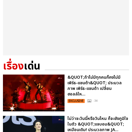
เรื่อง
เด่น
&QUOT;ถ้าไม่มีทุกคนก็คงไม่มี
เพิร์ธ-แซนต้า&QUOT; ประมวล
ภาพ เพิร์ธ-แซนต้า เปลี่ยน
ฮอลล์ให...
EXCLUSIVE
: 34
ไม่ว่าจะวันนี้หรือวันไหน ก็จะยังภูมิใจ
ในตัว &QUOT;แจบอม&QUOT;
เหมือนเดิม! ประมวลภาพ JA...