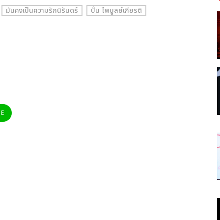
มันคงเป็นความรักนิรันดร์
ปั่น ไพบูลย์เกียรติ
NE