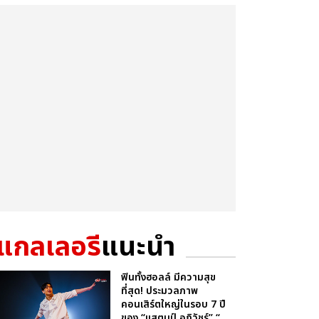
แกลเลอรี
แนะนำ
ฟินทั้งฮอลล์ มีความสุข
ที่สุด! ประมวลภาพ
คอนเสิร์ตใหญ่ในรอบ 7 ปี
ของ “แสตมป์ อภิวัชร์” “...