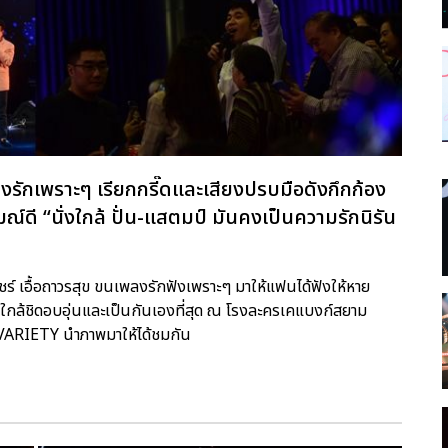
ลงรักเพราะๆ เรียกกรี๊ดและเสียงปรบมือดังกึกก้อง
์ดี “นั่งใกล้ ปั่น-แสตมป์ มันคงเป็นความรักนิรัน
ภิวัชร์ เอื้อถาวรสุข ขนเพลงรักฟังเพราะๆ มาให้แฟนได้ฟังให้หาย
กล้ชิดอบอุ่นและเป็นกันเองที่สุด ณ โรงละครเคแบงก์สยาม
M VARIETY นำภาพมาให้ได้ชมกัน