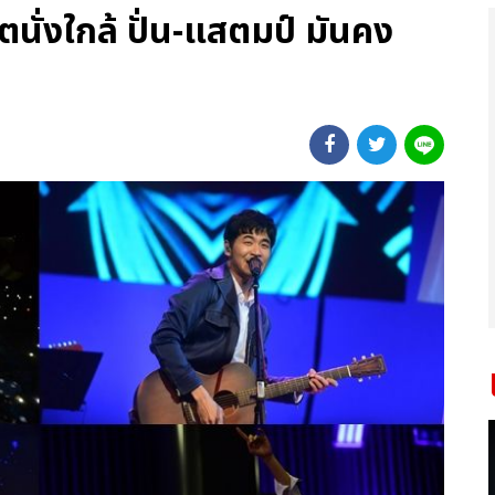
นั่งใกล้ ปั่น-แสตมป์ มันคง