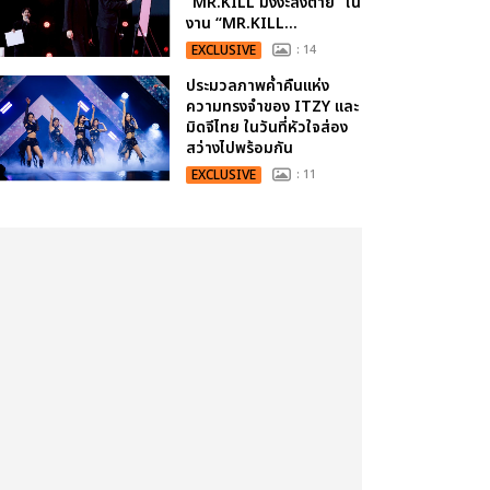
“MR.KILL มังงะสั่งตาย” ใน
งาน “MR.KILL...
EXCLUSIVE
: 14
ประมวลภาพค่ำคืนแห่ง
ความทรงจำของ ITZY และ
มิดจีไทย ในวันที่หัวใจส่อง
สว่างไปพร้อมกัน
EXCLUSIVE
: 11