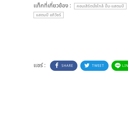
เเท็กที่เกี่ยวข้อง :
คอนเสิร์ตนั่งใกล้ ปั่น-แสตมป์
แสตมป์ อภิวัชร์
แชร์ :
SHARE
TWEET
LI