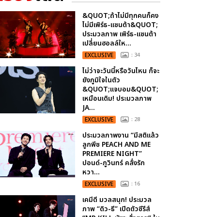
&QUOT;ถ้าไม่มีทุกคนก็คง
ไม่มีเพิร์ธ-แซนต้า&QUOT;
ประมวลภาพ เพิร์ธ-แซนต้า
เปลี่ยนฮอลล์ให...
EXCLUSIVE
: 34
ไม่ว่าจะวันนี้หรือวันไหน ก็จะ
ยังภูมิใจในตัว
&QUOT;แจบอม&QUOT;
เหมือนเดิม! ประมวลภาพ
JA...
EXCLUSIVE
: 28
ประมวลภาพงาน “มีสติแล้ว
ลูกพีช PEACH AND ME
PREMIERE NIGHT”
ปอนด์-ภูวินทร์ คลั่งรัก
หวา...
EXCLUSIVE
: 16
เคมีดี มวลสนุก! ประมวล
ภาพ “ดิว-ธี” เปิดตัวซีรีส์