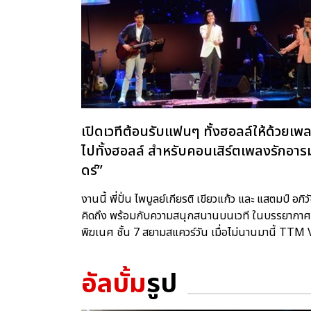
เปิดเวทีต้อนรับแฟนๆ ทั้งฮอลล์ให้ด้วยเพ
ไปทั้งฮอลล์ สำหรับคอนเสิร์ตเพลงรักอารมณ
ดร์”
งานนี้ พี่ปั่น ไพบูลย์เกียรติ เขียวแก้ว และ แสตมป์ อ
คิดถึง พร้อมกับความสนุกสนานบนเวที ในบรรยากาศใ
พิฆเนศ ชั้น 7 สยามสแควร์วัน เมื่อไม่นานมานี้ TT
อัลบั้ม
รูป