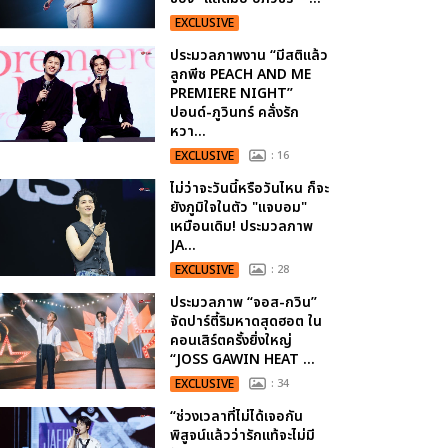
EXCLUSIVE
ประมวลภาพงาน “มีสติแล้ว
ลูกพีช PEACH AND ME
PREMIERE NIGHT”
ปอนด์-ภูวินทร์ คลั่งรัก
หวา...
EXCLUSIVE
: 16
ไม่ว่าจะวันนี้หรือวันไหน ก็จะ
ยังภูมิใจในตัว "แจบอม"
เหมือนเดิม! ประมวลภาพ
JA...
EXCLUSIVE
: 28
ประมวลภาพ “จอส-กวิน”
จัดปาร์ตี้ริมหาดสุดฮอต ใน
คอนเสิร์ตครั้งยิ่งใหญ่
“JOSS GAWIN HEAT ...
EXCLUSIVE
: 34
“ช่วงเวลาที่ไม่ได้เจอกัน
พิสูจน์แล้วว่ารักแท้จะไม่มี