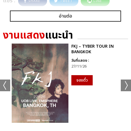
แชร์ :
SHARE
TWEET
LINE
อ่านต่อ
งานแสดง
แนะนำ
FKJ – TYBER TOUR IN
BANGKOK
วันที่แสดง :
27/11/26
จองตั๋ว