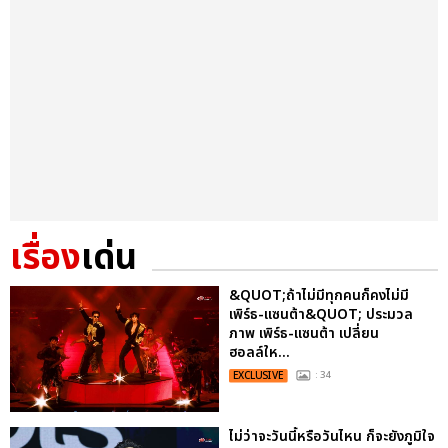
เรื่อง
เด่น
&QUOT;ถ้าไม่มีทุกคนก็คงไม่มี
เพิร์ธ-แซนต้า&QUOT; ประมวล
ภาพ เพิร์ธ-แซนต้า เปลี่ยน
ฮอลล์ให...
EXCLUSIVE
: 34
ไม่ว่าจะวันนี้หรือวันไหน ก็จะยังภูมิใจ