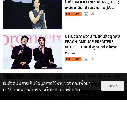
ในตัว &QUOT;แจบอม&QUOT;
เหมือนเดิม! ประมวลภาพ JA...
EXCLUSIVE
: 28
ประมวลภาพงาน “มีสติแล้วลูกพีช
PEACH AND ME PREMIERE
NIGHT” ปอนด์-ภูวินทร์ คลั่งรัก
หวา...
EXCLUSIVE
: 16
ประมวลภาพ “จอส-กวิน” จัดปาร์ตี้
ริมหาดสุดฮอต ในคอนเสิร์ตครั้งยิ่ง
เว็บไซต์นี้มีการเก็บข้อมูลการใช้งานของคุณเพื่อนำ
เกี่ยวกับเรา
ติดต่อลงโฆษณา
ติดต่อเรา
ตกลง
ใหญ่ “JOSS GAWIN HEAT ...
มาใช้วางแผนและบริหารเว็บไซต์
อ่านเพิ่มเติม
EXCLUSIVE
: 34
© 2026
THAITICKETMAJOR
All Rights Reserved.
“ช่วงเวลาที่ไม่ได้เจอกันพิสูจน์แล้วว่า
รักแท้จะไม่มีวันจางหาย” ประมวล
ภาพ JAEHYUN กับแฟน...