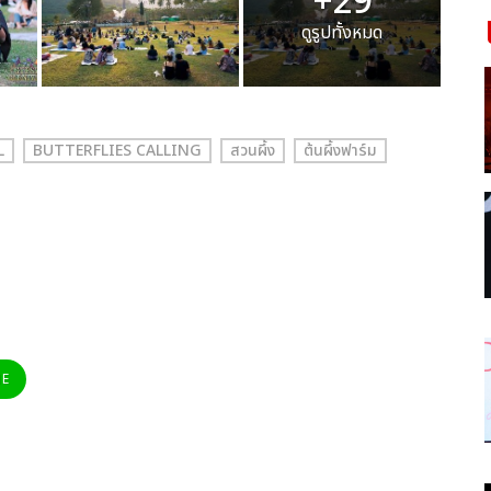
+29
ดูรูปทั้งหมด
L
BUTTERFLIES CALLING
สวนผึ้ง
ต้นผึ้งฟาร์ม
NE