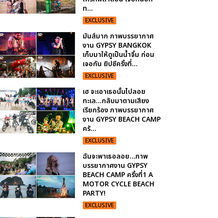
ท...
EXCLUSIVE
มันส์มาก ภาพบรรยากาศ
งาน GYPSY BANGKOK
เก็บมาให้ดูเป็นน้ำจิ้ม ก่อน
เจอกัน ยิปซีครั้งที่...
EXCLUSIVE
เฮ จะเอาเธอนั้นไปลอย
ทะเล...กลับมาตามเสียง
เรียกร้อง ภาพบรรยากาศ
งาน GYPSY BEACH CAMP
ครั...
EXCLUSIVE
ฉันจะพาเธอลอย...ภาพ
บรรยากาศงาน GYPSY
BEACH CAMP ครั้งที่1 A
MOTOR CYCLE BEACH
PARTY!
EXCLUSIVE