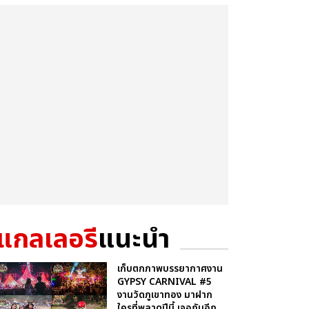
แกลเลอรี
แนะนำ
เก็บตกภาพบรรยากาศงาน
GYPSY CARNIVAL #5
งานวัดภูเขาทอง มาฝาก
ใครที่พลาดปีนี้ เจอกันอีก