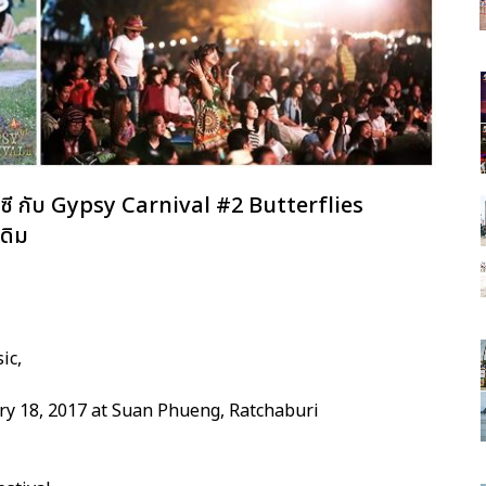
ปซี กับ Gypsy Carnival #2 Butterflies
เดิม
ic,
ry 18, 2017 at Suan Phueng, Ratchaburi