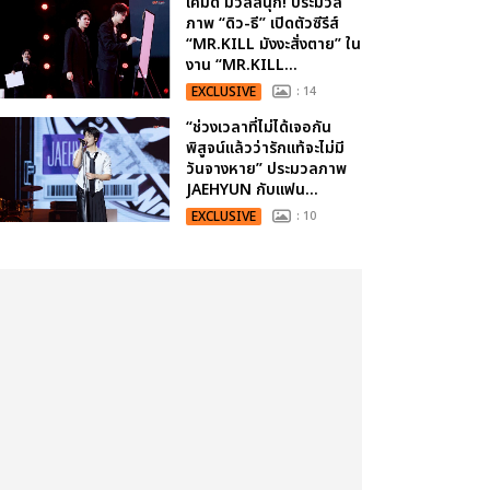
เคมีดี มวลสนุก! ประมวล
ภาพ “ดิว-ธี” เปิดตัวซีรีส์
“MR.KILL มังงะสั่งตาย” ใน
งาน “MR.KILL...
EXCLUSIVE
: 14
“ช่วงเวลาที่ไม่ได้เจอกัน
พิสูจน์แล้วว่ารักแท้จะไม่มี
วันจางหาย” ประมวลภาพ
JAEHYUN กับแฟน...
EXCLUSIVE
: 10