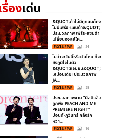
เรื่อง
เด่น
&QUOT;ถ้าไม่มีทุกคนก็คง
ไม่มีเพิร์ธ-แซนต้า&QUOT;
ประมวลภาพ เพิร์ธ-แซนต้า
เปลี่ยนฮอลล์ให...
EXCLUSIVE
: 34
ไม่ว่าจะวันนี้หรือวันไหน ก็จะ
ยังภูมิใจในตัว
&QUOT;แจบอม&QUOT;
เหมือนเดิม! ประมวลภาพ
JA...
EXCLUSIVE
: 28
ประมวลภาพงาน “มีสติแล้ว
ลูกพีช PEACH AND ME
PREMIERE NIGHT”
ปอนด์-ภูวินทร์ คลั่งรัก
หวา...
EXCLUSIVE
: 16