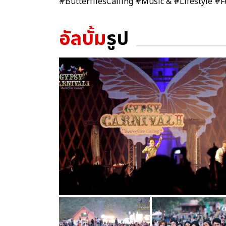
#ButterfliesCalling #Music & #Lifestyle #F
อัลบั้ม
รูป