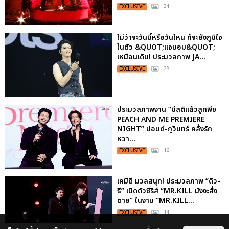
EXCLUSIVE
: 34
ไม่ว่าจะวันนี้หรือวันไหน ก็จะยังภูมิใจ
ในตัว &QUOT;แจบอม&QUOT;
เหมือนเดิม! ประมวลภาพ JA...
EXCLUSIVE
: 28
ประมวลภาพงาน “มีสติแล้วลูกพีช
PEACH AND ME PREMIERE
NIGHT” ปอนด์-ภูวินทร์ คลั่งรัก
หวา...
EXCLUSIVE
: 16
เคมีดี มวลสนุก! ประมวลภาพ “ดิว-
ธี” เปิดตัวซีรีส์ “MR.KILL มังงะสั่ง
ตาย” ในงาน “MR.KILL...
EXCLUSIVE
: 14