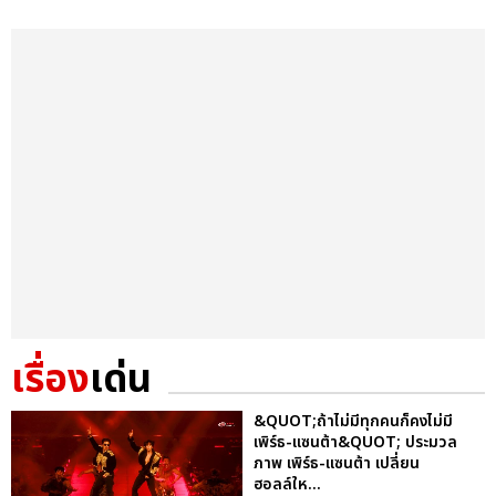
เรื่อง
เด่น
&QUOT;ถ้าไม่มีทุกคนก็คงไม่มี
เพิร์ธ-แซนต้า&QUOT; ประมวล
ภาพ เพิร์ธ-แซนต้า เปลี่ยน
ฮอลล์ให...