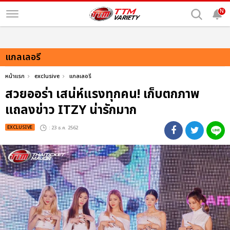
N
แกลเลอรี
หน้าแรก
exclusive
แกลเลอรี
สวยออร่า เสน่ห์แรงทุกคน! เก็บตกภาพ
แถลงข่าว ITZY น่ารักมาก
EXCLUSIVE
: 23 ธ.ค. 2562