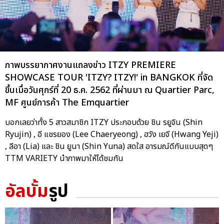
ภาพบรรยากาศงานแถลงข่าว ITZY PREMIERE
SHOWCASE TOUR 'ITZY? ITZY!' in BANGKOK ที่จัด
ขึ้นเมื่อวันศุกร์ที่ 20 ธ.ค. 2562 ที่ผ่านมา ณ Quartier Parc,
MF ศูนย์การค้า The Emquartier
บอกเลยว่าทั้ง 5 สาวสมาชิก ITZY ประกอบด้วย ชิน รยูจิน (Shin
Ryujin) , อี แชรยอง (Lee Chaeryeong) , ฮวัง เยจี (Hwang Yeji)
, ลีอา (Lia) และ ชิน ยูนา (Shin Yuna) สดใส อารมณ์ดีกันแบบสุดๆ
TTM VARIETY นำภาพมาให้ได้ชมกัน
อัลบั้ม
รูป