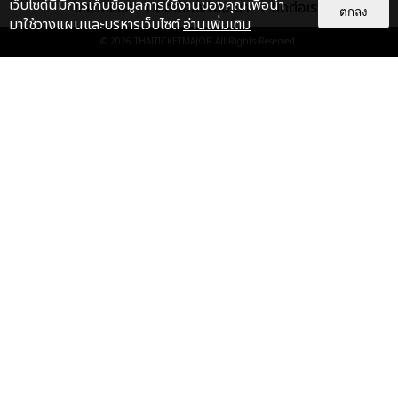
เว็บไซต์นี้มีการเก็บข้อมูลการใช้งานของคุณเพื่อนำ
เกี่ยวกับเรา
ติดต่อลงโฆษณา
ติดต่อเรา
ตกลง
มาใช้วางแผนและบริหารเว็บไซต์
อ่านเพิ่มเติม
ประมวลภาพค่ำคืนแห่งความทรงจำ
© 2026
THAITICKETMAJOR
All Rights Reserved.
ของ ITZY และมิดจีไทย ในวันที่
หัวใจส่องสว่างไปพร้อมกัน
EXCLUSIVE
: 11