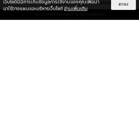
เว็บไซต์นี้มีการเก็บข้อมูลการใช้งานของคุณเพื่อนำ
เกี่ยวกับเรา
ติดต่อลงโฆษณา
ติดต่อเรา
ตกลง
มาใช้วางแผนและบริหารเว็บไซต์
อ่านเพิ่มเติม
ประมวลภาพค่ำคืนแห่งความทรงจำ
© 2026
THAITICKETMAJOR
All Rights Reserved.
ของ ITZY และมิดจีไทย ในวันที่
หัวใจส่องสว่างไปพร้อมกัน
EXCLUSIVE
: 11