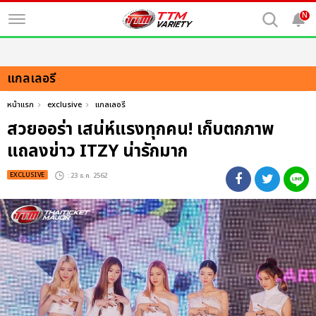
N
แกลเลอรี
หน้าแรก
exclusive
แกลเลอรี
สวยออร่า เสน่ห์แรงทุกคน! เก็บตกภาพ
แถลงข่าว ITZY น่ารักมาก
EXCLUSIVE
: 23 ธ.ค. 2562