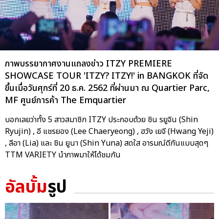
ภาพบรรยากาศงานแถลงข่าว ITZY PREMIERE
SHOWCASE TOUR 'ITZY? ITZY!' in BANGKOK ที่จัด
ขึ้นเมื่อวันศุกร์ที่ 20 ธ.ค. 2562 ที่ผ่านมา ณ Quartier Parc,
MF ศูนย์การค้า The Emquartier
บอกเลยว่าทั้ง 5 สาวสมาชิก ITZY ประกอบด้วย ชิน รยูจิน (Shin
Ryujin) , อี แชรยอง (Lee Chaeryeong) , ฮวัง เยจี (Hwang Yeji)
, ลีอา (Lia) และ ชิน ยูนา (Shin Yuna) สดใส อารมณ์ดีกันแบบสุดๆ
TTM VARIETY นำภาพมาให้ได้ชมกัน
อัลบั้ม
รูป