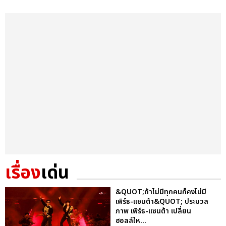
เรื่อง
เด่น
&QUOT;ถ้าไม่มีทุกคนก็คงไม่มี
เพิร์ธ-แซนต้า&QUOT; ประมวล
ภาพ เพิร์ธ-แซนต้า เปลี่ยน
ฮอลล์ให...