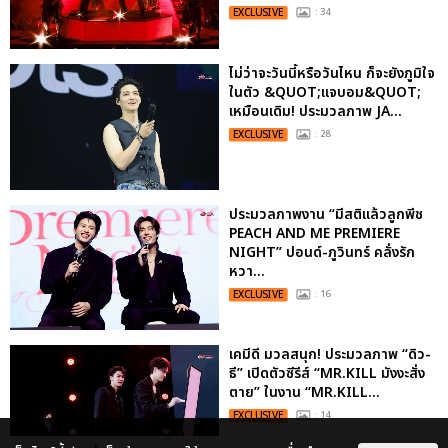
EXCLUSIVE
: 34
ไม่ว่าจะวันนี้หรือวันไหน ก็จะยังภูมิใจ
ในตัว &QUOT;แจบอม&QUOT;
เหมือนเดิม! ประมวลภาพ JA...
EXCLUSIVE
: 28
ประมวลภาพงาน “มีสติแล้วลูกพีช
PEACH AND ME PREMIERE
NIGHT” ปอนด์-ภูวินทร์ คลั่งรัก
หวา...
EXCLUSIVE
: 16
เคมีดี มวลสนุก! ประมวลภาพ “ดิว-
ธี” เปิดตัวซีรีส์ “MR.KILL มังงะสั่ง
ตาย” ในงาน “MR.KILL...
EXCLUSIVE
: 14