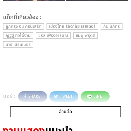
เเท็กที่เกี่ยวข้อง :
ลูกกรุง อิน คอนเสิร์ต
เมืองไทย รัชดาลัย เธียเตอร์
กัน นภัทร
ญัฐฐ์ ทิวไผ่งาม
ชรัส เฟื่องอารมณ์
ชมพู ฟรุตตี้
มารี เบิร์นเนอร์
แชร์ :
SHARE
TWEET
LINE
อ่านต่อ