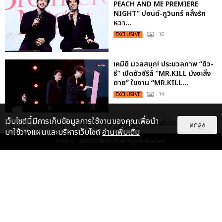
PEACH AND ME PREMIERE
NIGHT” ปอนด์-ภูวินทร์ คลั่งรัก
หวา...
EXCLUSIVE
: 16
เคมีดี มวลสนุก! ประมวลภาพ “ดิว-
ธี” เปิดตัวซีรีส์ “MR.KILL มังงะสั่ง
ตาย” ในงาน “MR.KILL...
EXCLUSIVE
: 14
เว็บไซต์นี้มีการเก็บข้อมูลการใช้งานของคุณเพื่อนำ
เกี่ยวกับเรา
ติดต่อลงโฆษณา
ติดต่อเรา
ตกลง
มาใช้วางแผนและบริหารเว็บไซต์
อ่านเพิ่มเติม
ประมวลภาพค่ำคืนแห่งความทรงจำ
© 2026
THAITICKETMAJOR
All Rights Reserved.
ของ ITZY และมิดจีไทย ในวันที่
หัวใจส่องสว่างไปพร้อมกัน
EXCLUSIVE
: 11