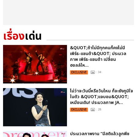
เรื่อง
เด่น
&QUOT;ถ้าไม่มีทุกคนก็คงไม่มี
เพิร์ธ-แซนต้า&QUOT; ประมวล
ภาพ เพิร์ธ-แซนต้า เปลี่ยน
ฮอลล์ให...
EXCLUSIVE
: 34
ไม่ว่าจะวันนี้หรือวันไหน ก็จะยังภูมิใจ
ในตัว &QUOT;แจบอม&QUOT;
เหมือนเดิม! ประมวลภาพ JA...
EXCLUSIVE
: 28
ประมวลภาพงาน “มีสติแล้วลูกพีช