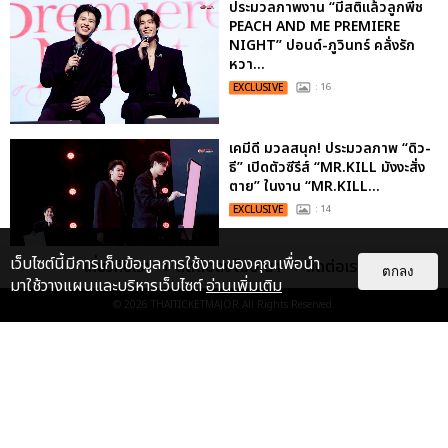
ประมวลภาพงาน “มีสติแล้วลูกพีช
PEACH AND ME PREMIERE
NIGHT” ปอนด์-ภูวินทร์ คลั่งรัก
หวา...
EXCLUSIVE
: 16
เคมีดี มวลสนุก! ประมวลภาพ “ดิว-
ธี” เปิดตัวซีรีส์ “MR.KILL มังงะสั่ง
ตาย” ในงาน “MR.KILL...
EXCLUSIVE
: 14
เว็บไซต์นี้มีการเก็บข้อมูลการใช้งานของคุณเพื่อนำ
เกี่ยวกับเรา
ติดต่อลงโฆษณา
ติดต่อเรา
ตกลง
มาใช้วางแผนและบริหารเว็บไซต์
อ่านเพิ่มเติม
ประมวลภาพค่ำคืนแห่งความทรงจำ
© 2026
THAITICKETMAJOR
All Rights Reserved.
ของ ITZY และมิดจีไทย ในวันที่
หัวใจส่องสว่างไปพร้อมกัน
EXCLUSIVE
: 11