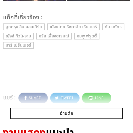
เเท็กที่เกี่ยวข้อง :
ลูกกรุง อิน คอนเสิร์ต
เมืองไทย รัชดาลัย เธียเตอร์
กัน นภัทร
ญัฐฐ์ ทิวไผ่งาม
ชรัส เฟื่องอารมณ์
ชมพู ฟรุตตี้
มารี เบิร์นเนอร์
แชร์ :
SHARE
TWEET
LINE
อ่านต่อ