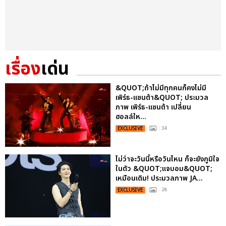
เรื่อง
เด่น
&QUOT;ถ้าไม่มีทุกคนก็คงไม่มี
เพิร์ธ-แซนต้า&QUOT; ประมวล
ภาพ เพิร์ธ-แซนต้า เปลี่ยน
ฮอลล์ให...
EXCLUSIVE
: 34
ไม่ว่าจะวันนี้หรือวันไหน ก็จะยังภูมิใจ
ในตัว &QUOT;แจบอม&QUOT;
เหมือนเดิม! ประมวลภาพ JA...
EXCLUSIVE
: 28