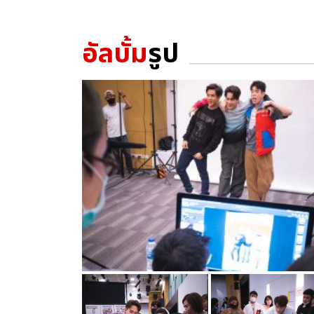
อัลบั้ม
รูป