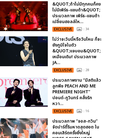
&QUOT;ถ้าไม่มีทุกคนก็คง
ไม่มีเพิร์ธ-แซนต้า&QUOT;
ประมวลภาพ เพิร์ธ-แซนต้า
เปลี่ยนฮอลล์ให...
EXCLUSIVE
: 34
ไม่ว่าจะวันนี้หรือวันไหน ก็จะ
ยังภูมิใจในตัว
&QUOT;แจบอม&QUOT;
เหมือนเดิม! ประมวลภาพ
JA...
EXCLUSIVE
: 28
ประมวลภาพงาน “มีสติแล้ว
ลูกพีช PEACH AND ME
PREMIERE NIGHT”
ปอนด์-ภูวินทร์ คลั่งรัก
หวา...
EXCLUSIVE
: 16
ประมวลภาพ “จอส-กวิน”
จัดปาร์ตี้ริมหาดสุดฮอต ใน
คอนเสิร์ตครั้งยิ่งใหญ่