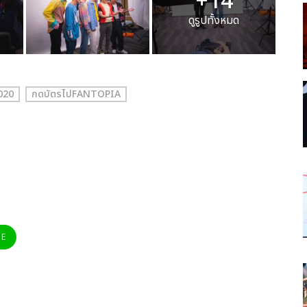
+14
ดูรูปทั้งหมด
020
กดบัตรไปFANTOPIA
NE