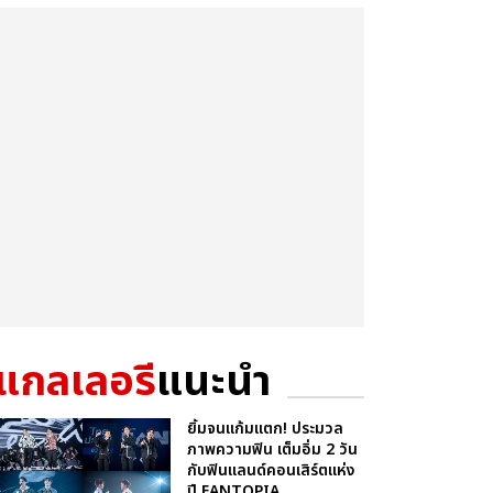
แกลเลอรี
แนะนำ
ยิ้มจนแก้มแตก! ประมวล
ภาพความฟิน เต็มอิ่ม 2 วัน
กับฟินแลนด์คอนเสิร์ตแห่ง
ปี FANTOPIA