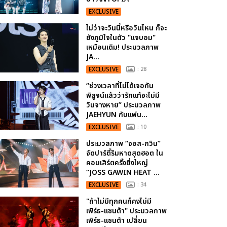
EXCLUSIVE
ไม่ว่าจะวันนี้หรือวันไหน ก็จะ
ยังภูมิใจในตัว "แจบอม"
เหมือนเดิม! ประมวลภาพ
JA...
EXCLUSIVE
: 28
“ช่วงเวลาที่ไม่ได้เจอกัน
พิสูจน์แล้วว่ารักแท้จะไม่มี
วันจางหาย” ประมวลภาพ
JAEHYUN กับแฟน...
EXCLUSIVE
: 10
ประมวลภาพ “จอส-กวิน”
จัดปาร์ตี้ริมหาดสุดฮอต ใน
คอนเสิร์ตครั้งยิ่งใหญ่
“JOSS GAWIN HEAT ...
EXCLUSIVE
: 34
"ถ้าไม่มีทุกคนก็คงไม่มี
เพิร์ธ-แซนต้า" ประมวลภาพ
เพิร์ธ-แซนต้า เปลี่ยน