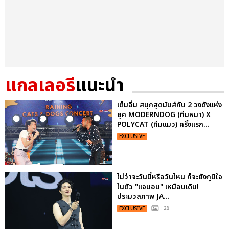
แกลเลอรี
แนะนำ
เต็มอิ่ม สนุกสุดมันส์กับ 2 วงดังแห่ง
ยุค MODERNDOG (ทีมหมา) X
POLYCAT (ทีมแมว) ครั้งแรก...
EXCLUSIVE
ไม่ว่าจะวันนี้หรือวันไหน ก็จะยังภูมิใจ
ในตัว "แจบอม" เหมือนเดิม!
ประมวลภาพ JA...
EXCLUSIVE
: 28