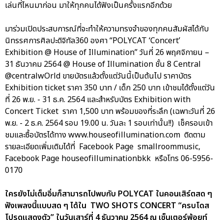
เล่นที่ไหนมาก่อน มาให้ทุกคนได้ฟังเป็นครั้งแรกอีกด้วย
มาร่วมเปิดประสบการณ์ที่จะทำให้ความทรงจำของทุกคนสัมผัสได้กับ
นิทรรศการศิลปะดิจิทัล360 องศา “POLYCAT ‘Concert’
Exhibition @ House of Illumination” วันที่ 26 พฤศจิกายน –
31 ธันวาคม 2564 @ House of Illumination ชั้น 8 Central
@centralwOrld ขายบัตรแล้วตั้งแต่วันนี้เป็นต้นไป ราคาบัตร
Exhibition ticket ราคา 350 บาท / เด็ก 250 บาท เข้าชมได้ตั้งแต่วัน
ที่ 26 พ.ย. - 31 ธ.ค. 2564 และสำหรับบัตร Exhibition with
Concert Ticket ราคา 1,500 บาท พร้อมของที่ระลึก (เฉพาะวันที่ 26
พ.ย. - 2 ธ.ค. 2564 รอบ 19.00 น. วันละ 1 รอบเท่านั้น!!) เช็ครอบเข้า
ชมและซื้อบัตรได้ทาง www.houseofillumination.com ติดตาม
รายละเอียดเพิ่มเติมได้ที่ Facebook Page smallroommusic,
Facebook Page houseofilluminationbkk หรือโทร 06-5956-
0170
ใครยังไม่เต็มอิ่มก็สามารถไปพบกับ POLYCAT ในคอนเสิร์ตสด ๆ
ฟังเพลงนี้แบบสด ๆ ได้ใน TWO SHOTS CONCERT “ครบโดส
โปรดแสดงตัว” ใน
วันเสาร์ที่ 4 ธันวาคม 2564 ณ
เซ็นเตอร์พ้อยท์