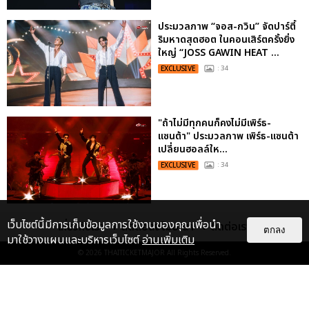
ประมวลภาพ “จอส-กวิน” จัดปาร์ตี้
ริมหาดสุดฮอต ในคอนเสิร์ตครั้งยิ่ง
ใหญ่ “JOSS GAWIN HEAT ...
EXCLUSIVE
: 34
"ถ้าไม่มีทุกคนก็คงไม่มีเพิร์ธ-
แซนต้า" ประมวลภาพ เพิร์ธ-แซนต้า
เปลี่ยนฮอลล์ให...
EXCLUSIVE
: 34
ประมวลภาพงาน “มีสติแล้วลูกพีช
เว็บไซต์นี้มีการเก็บข้อมูลการใช้งานของคุณเพื่อนำ
เกี่ยวกับเรา
ติดต่อลงโฆษณา
ติดต่อเรา
ตกลง
PEACH AND ME PREMIERE
มาใช้วางแผนและบริหารเว็บไซต์
อ่านเพิ่มเติม
NIGHT” ปอนด์-ภูวินทร์ คลั่งรัก
© 2026
THAITICKETMAJOR
All Rights Reserved.
หวา...
EXCLUSIVE
: 16