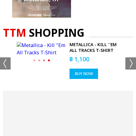
TTM
SHOPPING
AS
METALLICA - KILL ''EM
ALL TRACKS T-SHIRT
฿
1,100
BUY NOW