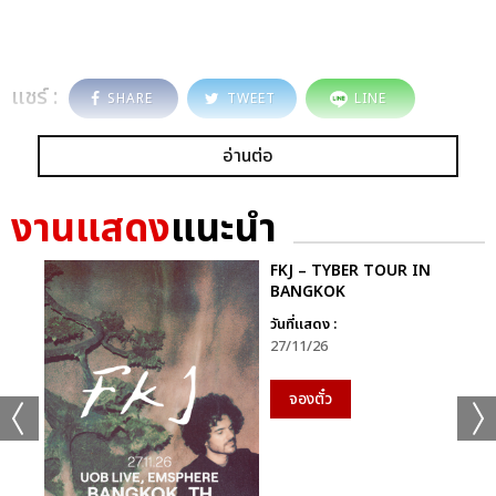
แชร์ :
SHARE
TWEET
LINE
อ่านต่อ
งานแสดง
แนะนำ
FKJ – TYBER TOUR IN
BANGKOK
วันที่แสดง :
27/11/26
จองตั๋ว