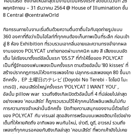
‘คอนเสิร์ต’ ซิงเกิลใหม่ล่าสุดในงานนี้เป็นครั้งแรก! จัดขึ้นในวันที่ 26
พฤศจิกายน – 31 ธันวาคม 2564 @ House of Illumination ชั้น
8 Central @centralwOrld
กิจกรรมภายในงานเริ่มต้นด้วยความตื่นตาตื่นใจกับจุดถ่ายรูปแบบ
360 องศาที่ถือว่าเป็นไฮไลท์ที่ทุกคนต้องเก็บภาพเป็นที่ระลึก ก่อนเข้า
สู่ 8 ห้อง Exhibition ที่รวบรวมเอากลิ่นอายและความทรงจำจากผล
งานของวง POLYCAT มาถ่ายทอดผ่านเทคนิค แสง สี เสียงแบบจัด
เต็ม ไล่เรียงมาตั้งแต่อัลบั้มแรก ‘05.57’ ที่ทำให้ชื่อของ POLYCAT
เป็นที่รู้จักของแฟนเพลงเป็นครั้งแรก ตามด้วยอัลบั้ม ‘80 kisses’ ที่
สร้างปรากกฎการณ์ให้วงการเพลงไทย ปลุกกระแสเพลงยุค 80 ขึ้นมา
อีกครั้ง , EP 土曜日のテレビ (Doyobi No Terebi - โดโยบิ โนะ
เทเรบิ) , คอนเสิร์ตใหญ่ครั้งแรก ‘POLYCAT I WANT YOU’ ,
อัลบั้ม pillow war รวมถึงซิงเกิลเปิดตัวอัลบั้มที่ 4 ที่ปล่อยไปล่าสุด
อย่างเพลง ‘คอนเสิร์ต’ ก็ถูกรวบรวมไว้ให้ทุกคนได้เพลินเพลินไปกับ
การความทรงจำเหล่านั้นอีกครั้ง ปิดท้ายความสนุกของงานนี้ด้วยโชว์
ของ POLYCAT กับ visual สุดอลังการพร้อมขนเพลงฮิตมาโชว์อย่าง
เต็มที่ให้หายคิดถึง อาทิเพลง พบกันใหม่, ข่าวดี, ดูดี, อาวรณ์ รวมถึง
เพลงที่ทุกคนรอคอยกับซิงเกิลล่าสุด ‘คอนเสิร์ต’ ที่พวกเค้ายังไม่เคย