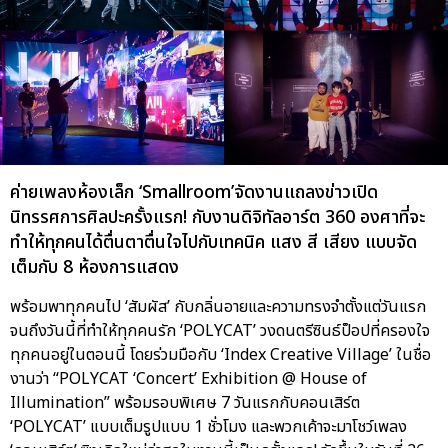
ค่ายเพลงห้องเล็ก ‘Smallroom’จัดงานแถลงข่าวเปิด
นิทรรศการศิลปะครั้งแรก! กับงานดิจิทัลอาร์ต 360 องศาที่จะ
ทำให้ทุกคนได้ตื่นตาตื่นใจไปกับเทคนิค แสง สี เสียง แบบจัด
เต็มกับ 8 ห้องการแสดง
พร้อมพาทุกคนไป ‘สัมผัส’ กับกลิ่นอายและความทรงจำตั้งแต่วันแรก
จนถึงวันนี้ที่ทำให้ทุกคนรัก ‘POLYCAT’ วงดนตรีซินธ์ป็อปที่ครองใจ
ทุกคนอยู่ในตอนนี้ โดยร่วมมือกับ ‘Index Creative Village’ ในชื่อ
งานว่า “POLYCAT ‘Concert’ Exhibition @ House of
Illumination” พร้อมรอบพิเศษ 7 วันแรกกับคอนเสิร์ต
‘POLYCAT’ แบบเต็มรูปแบบ 1 ชั่วโมง และพวกเค้าจะมาโชว์เพลง