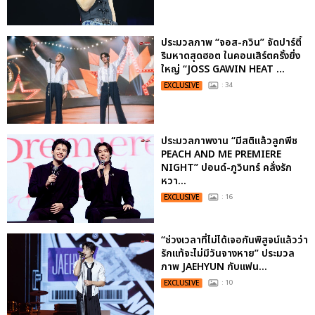
ประมวลภาพ “จอส-กวิน” จัดปาร์ตี้
ริมหาดสุดฮอต ในคอนเสิร์ตครั้งยิ่ง
ใหญ่ “JOSS GAWIN HEAT ...
EXCLUSIVE
: 34
ประมวลภาพงาน “มีสติแล้วลูกพีช
PEACH AND ME PREMIERE
NIGHT” ปอนด์-ภูวินทร์ คลั่งรัก
หวา...
EXCLUSIVE
: 16
“ช่วงเวลาที่ไม่ได้เจอกันพิสูจน์แล้วว่า
รักแท้จะไม่มีวันจางหาย” ประมวล
ภาพ JAEHYUN กับแฟน...
EXCLUSIVE
: 10