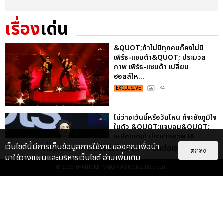
เรื่อง
เด่น
&QUOT;ถ้าไม่มีทุกคนก็คงไม่มี
เพิร์ธ-แซนต้า&QUOT; ประมวล
ภาพ เพิร์ธ-แซนต้า เปลี่ยน
ฮอลล์ให...
EXCLUSIVE
: 34
ไม่ว่าจะวันนี้หรือวันไหน ก็จะยังภูมิใจ
ในตัว &QUOT;แจบอม&QUOT;
เหมือนเดิม! ประมวลภาพ JA...
เว็บไซต์นี้มีการเก็บข้อมูลการใช้งานของคุณเพื่อนำ
เกี่ยวกับเรา
ติดต่อลงโฆษณา
ติดต่อเรา
EXCLUSIVE
: 28
ตกลง
มาใช้วางแผนและบริหารเว็บไซต์
อ่านเพิ่มเติม
© 2026
THAITICKETMAJOR
All Rights Reserved.
ประมวลภาพงาน “มีสติแล้วลูกพีช
PEACH AND ME PREMIERE
NIGHT” ปอนด์-ภูวินทร์ คลั่งรัก
หวา...