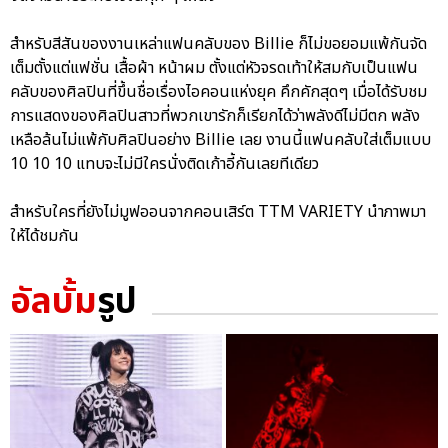
สำหรับสีสันของงานเหล่าแฟนคลับของ Billie ก็ไม่ขอยอมแพ้กันจัด
เต็มตั้งแต่แฟชั่น เสื้อผ้า หน้าผม ตั้งแต่หัวจรดเท้าให้สมกับเป็นแฟน
คลับของศิลปินที่ขึ้นชื่อเรื่องไอคอนแห่งยุค คึกคักสุดๆ เมื่อได้รับชม
การแสดงของศิลปินสาวที่พวกเขารักก็เรียกได้ว่าพลังดีไม่มีตก พลัง
เหลือล้นไม่แพ้กับศิลปินอย่าง Billie เลย งานนี้แฟนคลับใส่เต็มแบบ
10 10 10 แทบจะไม่มีใครนั่งติดเก้าอี้กันเลยทีเดียว
สำหรับใครที่ยังไม่มูฟออนจากคอนเสิร์ต TTM VARIETY นำภาพมา
ให้ได้ชมกัน
อัลบั้ม
รูป