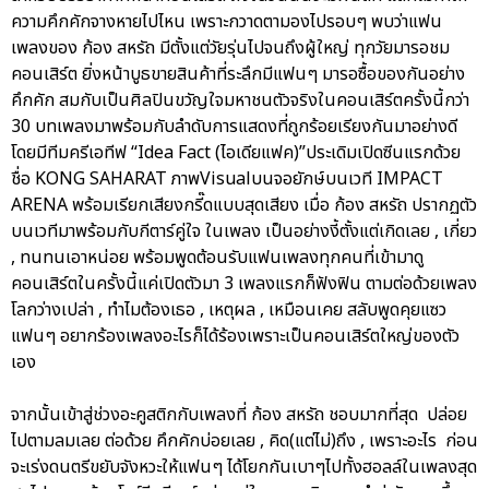
ความคึกคักจางหายไปไหน เพราะกวาดตามองไปรอบๆ พบว่าแฟน
เพลงของ ก้อง สหรัถ มีตั้งแต่วัยรุ่นไปจนถึงผู้ใหญ่ ทุกวัยมารอชม
คอนเสิร์ต ยิ่งหน้าบูธขายสินค้าที่ระลึกมีแฟนๆ มารอซื้อของกันอย่าง
คึกคัก สมกับเป็นศิลปินขวัญใจมหาชนตัวจริงในคอนเสิร์ตครั้งนี้กว่า
30 บทเพลงมาพร้อมกับลำดับการแสดงที่ถูกร้อยเรียงกันมาอย่างดี
โดยมีทีมครีเอทีฟ “Idea Fact (ไอเดียแฟค)”ประเดิมเปิดซีนแรกด้วย
ชื่อ KONG SAHARAT ภาพVisualบนจอยักษ์บนเวที IMPACT
ARENA พร้อมเรียกเสียงกรี๊ดแบบสุดเสียง เมื่อ ก้อง สหรัถ ปรากฏตัว
บนเวทีมาพร้อมกับกีตาร์คู่ใจ ในเพลง เป็นอย่างงี้ตั้งแต่เกิดเลย , เกี่ยว
, ทนทนเอาหน่อย พร้อมพูดต้อนรับแฟนเพลงทุกคนที่เข้ามาดู
คอนเสิร์ตในครั้งนี้แค่เปิดตัวมา 3 เพลงแรกก็ฟังฟิน ตามต่อด้วยเพลง
โลกว่างเปล่า , ทำไมต้องเธอ , เหตุผล , เหมือนเคย สลับพูดคุยแซว
แฟนๆ อยากร้องเพลงอะไรก็ได้ร้องเพราะเป็นคอนเสิร์ตใหญ่ของตัว
เอง
จากนั้นเข้าสู่ช่วงอะคูสติกกับเพลงที่ ก้อง สหรัถ ชอบมากที่สุด ปล่อย
ไปตามลมเลย ต่อด้วย คึกคักบ่อยเลย , คิด(แต่ไม่)ถึง , เพราะอะไร ก่อน
จะเร่งดนตรีขยับจังหวะให้แฟนๆ ได้โยกกันเบาๆไปทั้งฮอลล์ในเพลงสุด