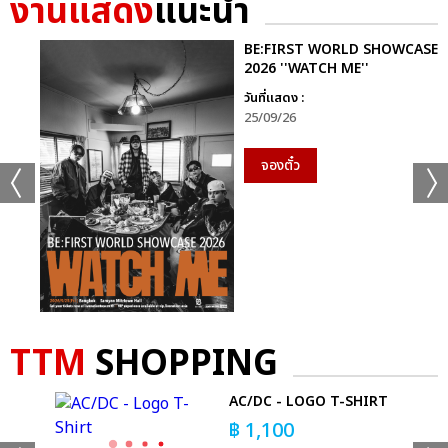
งานแสดง
แนะนำ
ไทยประกันชีวิต PRESENTS KONG SAHARAT IN MY LIFE
CONCERT
BE:FIRST WORLD SHOWCASE
2026 ''WATCH ME''
วันที่แสดง :
25/09/26
จองตั๋ว
แชร์ :
SHARE
TWEET
LINE
TTM
SHOPPING
AC/DC - LOGO T-SHIRT
Y
฿
1,100