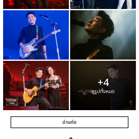
+4
ดูรูปทั้งหมด
อ่านต่อ
เเท็กที่เกี่ยวข้อง :
ก้อง สหรัถ