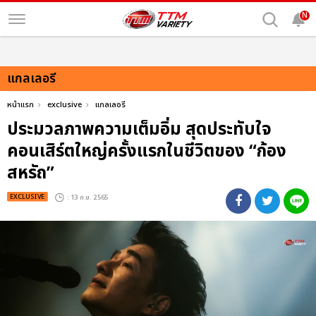
N
แกลเลอรี
หน้าแรก
exclusive
แกลเลอรี
ประมวลภาพความเต็มอิ่ม สุดประทับใจ
คอนเสิร์ตใหญ่ครั้งแรกในชีวิตของ “ก้อง
สหรัถ”
EXCLUSIVE
: 13 ก.ย. 2565