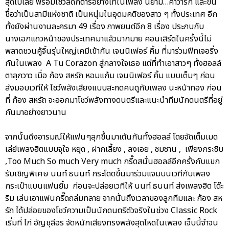
สุดไปเลย พร้อมโชว์ลีดกีตาร์อย่างเท่ในเพลง นิยาม…คำว่ารัก และขึ้น
ชื่อว่าเป็นสามีแห่งชาติ เป็นหนุ่มในอุดมคติของสาว ๆ ทั้งประเทศ อีก
ทั้งยังผ่านงานละครมา 49 เรื่อง ภาพยนต์อีก 8 เรื่อง ประกบกับ
นางเอกแถวหน้าของประเทศมาแล้วมากมาย คอนเสิร์ตในครั้งนี้ไม่
พลาดชวนคู้จิ้นรุ่นใหญ่เคมีเข้ากัน เจนนิเฟอร์ คิ้ม ที่มาร่วมฟีทเจอริ่ง
กันในเพลง A Tu Corazon สู่กลางใจเธอ แต่ที่ทำเอาสาวๆ ทั้งฮอลล์
ตาลุกวาว เมื่อ ก้อง สหรัถ หอมแก้ม เจนนิเฟอร์ คิ้ม แบบเต็มๆ ก่อน
ส่งมอบเวทีให้ โชว์พลังเสียงแบบสะกดคนดูกับเพลง นะหน้าทอง ก่อน
ที่ ก้อง สหรัถ จะออกมาโชว์พลังทางดนตรีและแนะนำทีมนักดนตรีที่อยู่
กันมาอย่างยาวนาน
จากนั้นดึงอารมณ์ให้แฟนๆลุกขึ้นมาเต้นกันทั้งฮอลล์ โดยจัดเต็มเมด
เล่ย์เพลงฮิตแบบจุใจ หยุด , ฝากเลี้ยง , ลงเอย , ซมซาน , เพียงกระซิบ
,Too Much So much Very much กรี๊ดสนั่นฮอลล์อีกครั้งกับแขก
รับเชิญพิเศษ นนท์ ธนนท์ กระโดดขึ้นมาร่วมแจมบนเวทีกับเพลง
กระเป๋าแบนแฟนยิ้ม ก่อนจะปล่อยเวทีให้ นนท์ ธนนท์ ส่งเพลงฮิต โต๊ะ
ริม เล่นเอาแฟนกรี๊ดถล่มทลาย จากนั้นถึงเวลาของลูกทีมและ ก้อง สห
รัถ ได้ปล่อยของโชว์ความเป็นนักดนตรีตัวจริงในช่วง Classic Rock
เริ่มที่ ไก่ อัญชุลีอร จัดหนักเสียงทรงพลังสุดโหดในเพลง เจ็บนี้จำจน