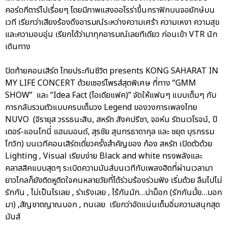
คอร์ดกีตาร์ไปเรื่อยๆ โดยมีภาพแสงออโรร่าขึ้นกราฟิกบนจอยักษ์บน
เวที เรียกว่าเสียงร้องดึงอารมณ์ระหว่างความเศร้า ความเหงา ความสุข
และความอบอุ่น เรียกได้ว่ามาทุกอารมณ์เลยทีเดียว ก่อนเข้า VTR นัก
เดินทาง
ปิดท้ายคอนเสิร์ต ไทยประกันชีวิต presents KONG SAHARAT IN
MY LIFE CONCERT ด้วยเซอร์ไพรส์สุดพิเศษ ที่ทาง “GMM
SHOW” และ “Idea Fact (ไอเดียแฟค)” จัดให้แฟนๆ แบบเต็มๆ กับ
การกลับรวมตัวแบบครบเต็มวง Legend ของวงการเพลงไทย
NUVO (จิรายุส วรรธนะสิน, สหรัถ สังคปรีชา, จอห์น รัตนเวโรจน์, ปี
เตอร์-แอนโทนี่ แฮมมอนด์, สุรชัย สุนทรธาดากุล และ ชยุต บุรกรรม
โกวิท) บนเวทีคอนเสิร์ตเดี่ยวครั้งสำคัญของ ก้อง สหรัถ เปิดตัวด้วย
Lighting , Visual เรียบง่าย Black and white ทรงพลังและ
คลาสสิคแบบสุดๆ ระเบิดความมันส์บนเวทีกับเพลงฮิตที่ผ่านเวลามา
ยาวไกลก็ยังติดหูติดใจคนหลายวัยที่ได้ร่วมร้องร่วมฟัง เริ่มด้วย ลืมไปไม่
รักกัน , ไม่เป็นไรเลย , ร่าเริงเลย , ไร้กันมัก…บ่าม็อก (รักกันมั้ย…บอก
มา) ,สัญชาตญาณบอก , ทนเลย เรียกว่าอัดแน่นเต็มอิ่มความสนุกสุด
มันส์