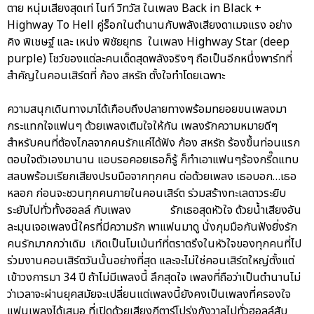
ตาย หนุ่มเสียงสุดเท่ ไนท์ วิทวัส ในเพลง Back in Black +
Highway To Hell คู่ร็อกในตำนานกับพลังเสียงดาเมจแรง อย่าง
คิง พิเชษฐ์ และ เหน่ง พิชัยยุทธ ในเพลง Highway Star (deep
purple) โชว์ของแต่ละคนเด็ดสุดพลังจริงๆ ถือเป็นอีกหนึ่งพาร์ทที่
สำคัญในคอนเสิร์ตที่ ก้อง สหรัถ ตั้งใจทำโดยเฉพาะ
ความสนุกเดินทางมาได้เกือบถึงปลายทางพร้อมทยอยขนเพลงมา
กระแทกใจแฟนๆ ด้วยเพลงเติมใจให้กัน เพลงรักความหมายดีๆ
สำหรับคนที่ต้องไกลจากคนรักแค่ได้ฟัง ก้อง สหรัถ ร้องขึ้นท่อนแรก
ตอบใจตัวเองมานาน แอบรอคอยเธอก็รู้ ก็ทำเอาแฟนๆร้องกรี๊ดแทบ
สลบพร้อมเรียกเสียงปรบมือจากทุกคน ต่อด้วยเพลง เธอบอก…เธอ
หลอก ก่อนจะชวนทุกคนภายในคอนเสิร์ต ร่วมสร้างทะเลดาวระยิบ
ระยับไปทั่วทั้งฮอลล์ กับเพลง รักเธอสุดหัวใจ ด้วยน้ำเสียงอัน
ละมุนเจอเพลงนี้ใครที่มีความรัก พาแฟนมาดู นั่งกุมมือกันฟังยิ่งรัก
คนรักมากกว่าเดิม เกิดเป็นโมเม้นท์ที่ตราตรึงในหัวใจของทุกคนที่ไป
ร่วมงานคอนเสิร์ตวันนั้นอย่างที่สุด และจะไม่ใช่คอนเสิร์ตใหญ่ตั้งแต่
เข้าวงการมา 34 ปี ถ้าไม่มีเพลงนี้ ลึกสุดใจ เพลงที่ถือว่าเป็นตำนานไม่
ว่าเวลาจะผ่านยุคสมัยจะเปลี่ยนแต่เพลงนี้ยังคงเป็นเพลงที่ครองใจ
แฟนเพลงได้เสมอ ที่เปิดด้วยเสียงกีตาร์โปร่งกังวาลไปทั่วฮอลล์สับ