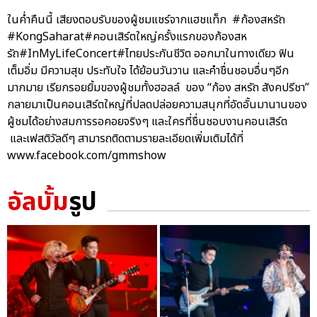
ในค่ำคืนนี้ เสียงตอบรับของผู้ชมแชร์จากแฮชแท็ก #ก้องสหรัถ
#KongSaharat#คอนเสิร์ตใหญ่ครั้งแรกของก้องสห
รัถ#InMyLifeConcert#ไทยประกันชีวิต ออกมาในทางเดียว ฟิน
เต็มอิ่ม มีความสุข ประทับใจ ได้ย้อนวันวาน และคำชื่นชอบอื่นๆอีก
มากมาย เรียกรอยยิ้มของผู้ชมทั้งฮอลล์ ของ “ก้อง สหรัถ สังคปรีชา”
กลายมาเป็นคอนเสิร์ตใหญ่ที่ปลดปล่อยความสนุกที่อัดอั้นมานานของ
ผู้ชมได้อย่างสมการรอคอยจริงๆ และใครที่ชื่นชอบงานคอนเสิร์ต
และเฟสติวัลดีๆ สามารถติดตามรายละเอียดเพิ่มเติมได้ที่
www.facebook.com/gmmshow
อัลบั้ม
รูป