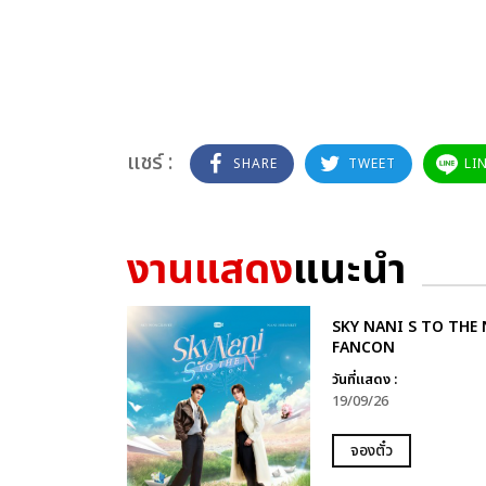
แชร์ :
SHARE
TWEET
LI
งานแสดง
แนะนำ
SKY NANI S TO THE 
FANCON
วันที่แสดง :
19/09/26
จองตั๋ว