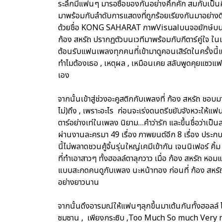
ระลึกมีแฟนๆ มารอซื้อของกันอย่างคึกคัก สมกับเป็น
มาพร้อมกับลำดับการแสดงที่ถูกร้อยเรียงกันมาอย่างด
ด้วยชื่อ KONG SAHARAT ภาพVisualบนจอยักษ์บนเว
ก้อง สหรัถ ปรากฏตัวบนเวทีมาพร้อมกับกีตาร์คู่ใจ ในเพ
ต้อนรับแฟนเพลงทุกคนที่เข้ามาดูคอนเสิร์ตในครั้งนี้
ทำไมต้องเธอ , เหตุผล , เหมือนเคย สลับพูดคุยแซวแ
เอง
จากนั้นเข้าสู่ช่วงอะคูสติกกับเพลงที่ ก้อง สหรัถ ชอบ
ไม่)ถึง , เพราะอะไร ก่อนจะเร่งดนตรีขยับจังหวะให้แ
ตาร์อย่างเท่ในเพลง นิยาม…คำว่ารัก และขึ้นชื่อว่าเป็น
ผ่านงานละครมา 49 เรื่อง ภาพยนต์อีก 8 เรื่อง ปร
นี้ไม่พลาดชวนคู้จิ้นรุ่นใหญ่เคมีเข้ากัน เจนนิเฟอร์ 
ที่ทำเอาสาวๆ ทั้งฮอลล์ตาลุกวาว เมื่อ ก้อง สหรัถ หอม
แบบสะกดคนดูกับเพลง นะหน้าทอง ก่อนที่ ก้อง สหรัถ
อย่างยาวนาน
จากนั้นดึงอารมณ์ให้แฟนๆลุกขึ้นมาเต้นกันทั้งฮอลล์ โ
ซมซาน , เพียงกระซิบ ,Too Much So much Very mu