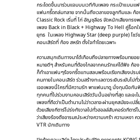
กระโดดขึ้นมาร่วมแจมบนเวทีกับเพลง กระเป๋าแบนแฟนยิ
แฟนกรี๊ดถล่มทลาย จากนั้นถึงเวลาของลูกทีมและ ก้อง
Classic Rock เริ่มที่ ไก่ อัญชุลีอร จัดหนักเสียงทรงพ
เพลง Back in Black + Highway To Hell คู่ร็อกในต
ยุทธ ในเพลง Highway Star (deep purple) โชว์ของ
คอนเสิร์ตที่ ก้อง สหรัถ ตั้งใจทำโดยเฉพาะ
ความสนุกเดินทางมาได้เกือบถึงปลายทางพร้อมทยอ
หมายดีๆ สำหรับคนที่ต้องไกลจากคนรักแค่ได้ฟัง ก้อ
ก็ทำเอาแฟนๆร้องกรี๊ดแทบสลบพร้อมเรียกเสียงปรบ
คนภายในคอนเสิร์ต ร่วมสร้างทะเลดาวระยิบระยับไปท
เจอเพลงนี้ใครที่มีความรัก พาแฟนมาดู นั่งกุมมือกันฟ
ทุกคนที่ไปร่วมงานคอนเสิร์ตวันนั้นอย่างที่สุด และจะไม่
เพลงที่ถือว่าเป็นตำนานไม่ว่าเวลาจะผ่านยุคสมัยจะเปล
ด้วยเสียงกีตาร์โปร่งกังวาลไปทั่วฮอลล์สับคอร์ดกีตาร
ว่าเสียงร้องดึงอารมณ์ระหว่างความเศร้า ความเหงา คว
VTR นักเดินทาง
ปิดท้ายคอนเสิร์ต ไทยประกันชีวิต presents KON