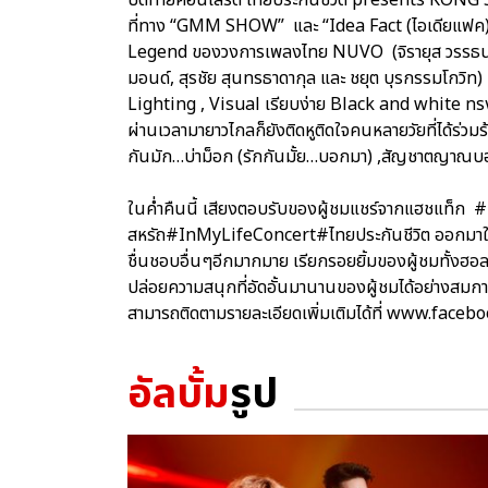
ที่ทาง “GMM SHOW” และ “Idea Fact (ไอเดียแฟค)
Legend ของวงการเพลงไทย NUVO (จิรายุส วรรธนะสิน,
มอนด์, สุรชัย สุนทรธาดากุล และ ชยุต บุรกรรมโกวิท) 
Lighting , Visual เรียบง่าย Black and white ทร
ผ่านเวลามายาวไกลก็ยังติดหูติดใจคนหลายวัยที่ได้ร่วมร้อง
กันมัก…บ่าม็อก (รักกันมั้ย…บอกมา) ,สัญชาตญาณบอก
ในค่ำคืนนี้ เสียงตอบรับของผู้ชมแชร์จากแฮชแท็ก
สหรัถ#InMyLifeConcert#ไทยประกันชีวิต ออกมาในทาง
ชื่นชอบอื่นๆอีกมากมาย เรียกรอยยิ้มของผู้ชมทั้งฮอ
ปล่อยความสนุกที่อัดอั้นมานานของผู้ชมได้อย่างสมก
สามารถติดตามรายละเอียดเพิ่มเติมได้ที่ www.fa
อัลบั้ม
รูป