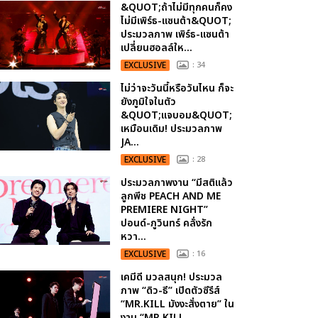
&QUOT;ถ้าไม่มีทุกคนก็คง
ไม่มีเพิร์ธ-แซนต้า&QUOT;
ประมวลภาพ เพิร์ธ-แซนต้า
เปลี่ยนฮอลล์ให...
EXCLUSIVE
: 34
ไม่ว่าจะวันนี้หรือวันไหน ก็จะ
ยังภูมิใจในตัว
&QUOT;แจบอม&QUOT;
เหมือนเดิม! ประมวลภาพ
JA...
EXCLUSIVE
: 28
ประมวลภาพงาน “มีสติแล้ว
ลูกพีช PEACH AND ME
PREMIERE NIGHT”
ปอนด์-ภูวินทร์ คลั่งรัก
หวา...
EXCLUSIVE
: 16
เคมีดี มวลสนุก! ประมวล
ภาพ “ดิว-ธี” เปิดตัวซีรีส์
“MR.KILL มังงะสั่งตาย” ใน
งาน “MR.KILL...