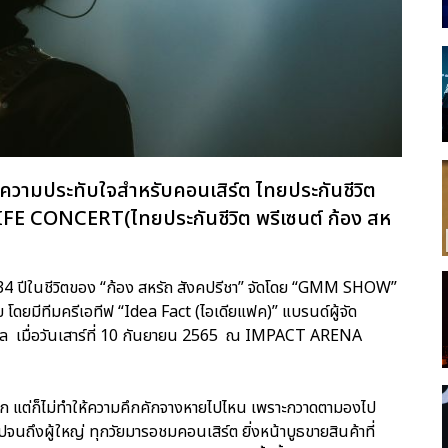
ความประทับใจสำหรับคอนเสิร์ต ไทยประกันชีวิต
CONCERT(ไทยประกันชีวิต พรีเซนต์ ก้อง สห
า 34 ปีในชีวิตของ “ก้อง สหรัถ สังคปรีชา” จัดโดย “GMM SHOW”
ทย โดยมีทีมครีเอทีฟ “Idea Fact (ไอเดียแฟค)” แบรนด์ผู้จัด
ค์ดูแล เมื่อวันเสาร์ที่ 10 กันยายน 2565 ณ IMPACT ARENA
ตก แต่ก็ไม่ทำให้ความคึกคักจางหายไปไหน เพราะกวาดตามองไป
จนถึงผู้ใหญ่ ทุกวัยมารอชมคอนเสิร์ต ยิ่งหน้าบูธขายสินค้าที่