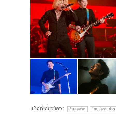
เเท็กที่เกี่ยวข้อง :
ก้อง สหรัถ
ไทยประกันชีว