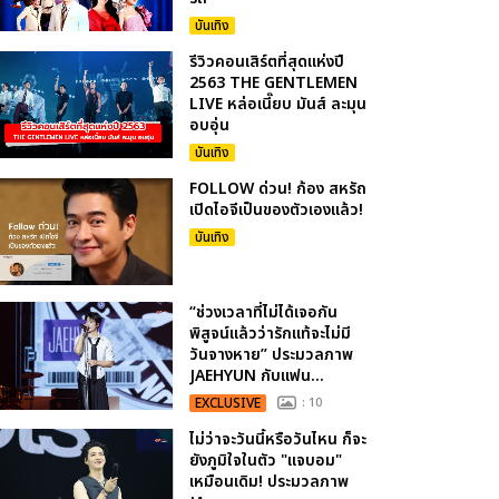
บันเทิง
รีวิวคอนเสิร์ตที่สุดแห่งปี
2563 THE GENTLEMEN
LIVE หล่อเนี๊ยบ มันส์ ละมุน
อบอุ่น
บันเทิง
FOLLOW ด่วน! ก้อง สหรัถ
เปิดไอจีเป็นของตัวเองแล้ว!
บันเทิง
“ช่วงเวลาที่ไม่ได้เจอกัน
พิสูจน์แล้วว่ารักแท้จะไม่มี
วันจางหาย” ประมวลภาพ
JAEHYUN กับแฟน...
EXCLUSIVE
: 10
ไม่ว่าจะวันนี้หรือวันไหน ก็จะ
ยังภูมิใจในตัว "แจบอม"
เหมือนเดิม! ประมวลภาพ