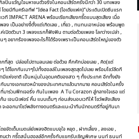
ศิลปินขวัญใจมหาชนตัวจริงในคอนเสิร์ตครั้งนี้กว่า 30 บทเพลง
ี โดยมีทีมครีเอทีฟ “Idea Fact (ไอเดียแฟค)”ประเดิมเปิดซีนแรก
ที IMPACT ARENA พร้อมเรียกเสียงกรี๊ดแบบสุดเสียง เมื่อ
ลง เป็นอย่างงี้ตั้งแต่เกิดเลย , เกี่ยว , ทนทนเอาหน่อย พร้อมพูด
แค่เปิดตัวมา 3 เพลงแรกก็ฟังฟิน ตามต่อด้วยเพลง โลกว่างเปล่า ,
ฟนๆ อยากร้องเพลงอะไรก็ได้ร้องเพราะเป็นคอนเสิร์ตใหญ่ของตัว
มากที่สุด ปล่อยไปตามลมเลย ต่อด้วย คึกคักบ่อยเลย , คิด(แต่
ฟนๆ ได้โยกกันเบาๆไปทั้งฮอลล์ในเพลงสุดสุดไปเลย พร้อมโชว์ลีดกี
สามีแห่งชาติ เป็นหนุ่มในอุดมคติของสาว ๆ ทั้งประเทศ อีกทั้งยัง
ะกบกับนางเอกแถวหน้าของประเทศมาแล้วมากมาย คอนเสิร์ตในครั้ง
คิ้ม ที่มาร่วมฟีทเจอริ่ง กันในเพลง A Tu Corazon สู่กลางใจเธอ แต่
แก้ม เจนนิเฟอร์ คิ้ม แบบเต็มๆ ก่อนส่งมอบเวทีให้ โชว์พลังเสียง
 จะออกมาโชว์พลังทางดนตรีและแนะนำทีมนักดนตรีที่อยู่กันมา
ดยจัดเต็มเมดเล่ย์เพลงฮิตแบบจุใจ หยุด , ฝากเลี้ยง , ลงเอย ,
ch กรี๊ดสนั่นฮอลล์อีกครั้งกับแขกรับเชิญพิเศษ นนท์ ธนนท์