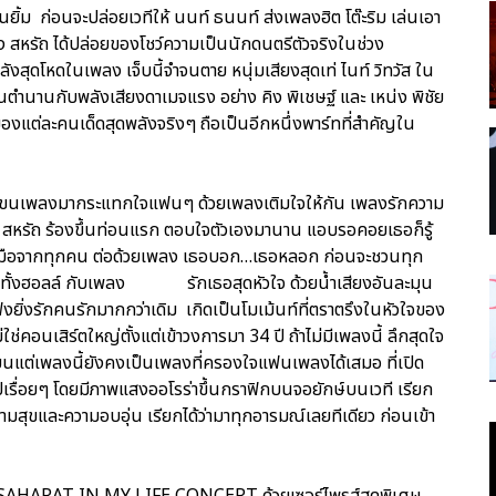
้ม ก่อนจะปล่อยเวทีให้ นนท์ ธนนท์ ส่งเพลงฮิต โต๊ะริม เล่นเอา
 สหรัถ ได้ปล่อยของโชว์ความเป็นนักดนตรีตัวจริงในช่วง
ลังสุดโหดในเพลง เจ็บนี้จำจนตาย หนุ่มเสียงสุดเท่ ไนท์ วิทวัส ใน
ำนานกับพลังเสียงดาเมจแรง อย่าง คิง พิเชษฐ์ และ เหน่ง พิชัย
แต่ละคนเด็ดสุดพลังจริงๆ ถือเป็นอีกหนึ่งพาร์ทที่สำคัญใน
ยขนเพลงมากระแทกใจแฟนๆ ด้วยเพลงเติมใจให้กัน เพลงรักความ
ง สหรัถ ร้องขึ้นท่อนแรก ตอบใจตัวเองมานาน แอบรอคอยเธอก็รู้
มือจากทุกคน ต่อด้วยเพลง เธอบอก…เธอหลอก ก่อนจะชวนทุก
ั่วทั้งฮอลล์ กับเพลง รักเธอสุดหัวใจ ด้วยน้ำเสียงอันละมุน
ังยิ่งรักคนรักมากกว่าเดิม เกิดเป็นโมเม้นท์ที่ตราตรึงในหัวใจของ
ใช่คอนเสิร์ตใหญ่ตั้งแต่เข้าวงการมา 34 ปี ถ้าไม่มีเพลงนี้ ลึกสุดใจ
ี่ยนแต่เพลงนี้ยังคงเป็นเพลงที่ครองใจแฟนเพลงได้เสมอ ที่เปิด
์ไปเรื่อยๆ โดยมีภาพแสงออโรร่าขึ้นกราฟิกบนจอยักษ์บนเวที เรียก
ามสุขและความอบอุ่น เรียกได้ว่ามาทุกอารมณ์เลยทีเดียว ก่อนเข้า
G SAHARAT IN MY LIFE CONCERT ด้วยเซอร์ไพรส์สุดพิเศษ