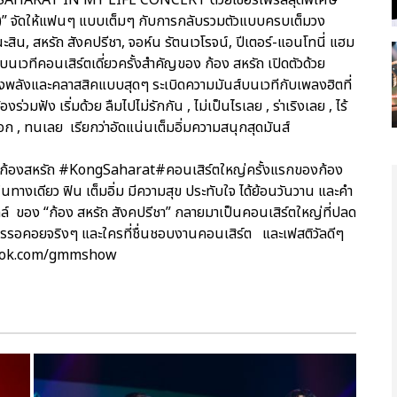
” จัดให้แฟนๆ แบบเต็มๆ กับการกลับรวมตัวแบบครบเต็มวง
 สหรัถ สังคปรีชา, จอห์น รัตนเวโรจน์, ปีเตอร์-แอนโทนี่ แฮม
บนเวทีคอนเสิร์ตเดี่ยวครั้งสำคัญของ ก้อง สหรัถ เปิดตัวด้วย
งพลังและคลาสสิคแบบสุดๆ ระเบิดความมันส์บนเวทีกับเพลงฮิตที่
ร่วมฟัง เริ่มด้วย ลืมไปไม่รักกัน , ไม่เป็นไรเลย , ร่าเริงเลย , ไร้
 , ทนเลย เรียกว่าอัดแน่นเต็มอิ่มความสนุกสุดมันส์
 #ก้องสหรัถ #KongSaharat#คอนเสิร์ตใหญ่ครั้งแรกของก้อง
เดียว ฟิน เต็มอิ่ม มีความสุข ประทับใจ ได้ย้อนวันวาน และคำ
ลล์ ของ “ก้อง สหรัถ สังคปรีชา” กลายมาเป็นคอนเสิร์ตใหญ่ที่ปลด
ารรอคอยจริงๆ และใครที่ชื่นชอบงานคอนเสิร์ต และเฟสติวัลดีๆ
cebook.com/gmmshow