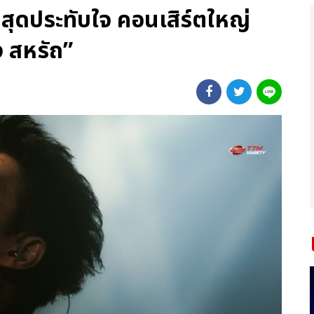
สุดประทับใจ คอนเสิร์ตใหญ่
ง สหรัถ”