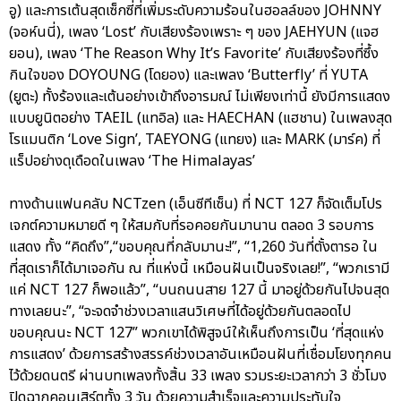
อู) และการเต้นสุดเซ็กซี่ที่เพิ่มระดับความร้อนในฮอลล์ของ JOHNNY
(จอห์นนี่), เพลง ‘Lost’ กับเสียงร้องเพราะ ๆ ของ JAEHYUN (แจฮ
ยอน), เพลง ‘The Reason Why It’s Favorite’ กับเสียงร้องที่ซึ้ง
กินใจของ DOYOUNG (โดยอง) และเพลง ‘Butterfly’ ที่ YUTA
(ยูตะ) ทั้งร้องและเต้นอย่างเข้าถึงอารมณ์ ไม่เพียงเท่านี้ ยังมีการแสดง
แบบยูนิตอย่าง TAEIL (แทอิล) และ HAECHAN (แฮชาน) ในเพลงสุด
โรแมนติก ‘Love Sign’, TAEYONG (แทยง) และ MARK (มาร์ค) ที่
แร็ปอย่างดุเดือดในเพลง ‘The Himalayas’
ทางด้านแฟนคลับ NCTzen (เอ็นซีทีเซ็น) ที่ NCT 127 ก็จัดเต็มโปร
เจกต์ความหมายดี ๆ ให้สมกับที่รอคอยกันมานาน ตลอด 3 รอบการ
แสดง ทั้ง “คิดถึง”,“ขอบคุณที่กลับมานะ!”, “1,260 วันที่ตั้งตารอ ใน
ที่สุดเราก็ได้มาเจอกัน ณ ที่แห่งนี้ เหมือนฝันเป็นจริงเลย!”, “พวกเรามี
แค่ NCT 127 ก็พอแล้ว”, “บนถนนสาย 127 นี้ มาอยู่ด้วยกันไปจนสุด
ทางเลยนะ”, “จะจดจำช่วงเวลาแสนวิเศษที่ได้อยู่ด้วยกันตลอดไป
ขอบคุณนะ NCT 127” พวกเขาได้พิสูจน์ให้เห็นถึงการเป็น ‘ที่สุดแห่ง
การแสดง’ ด้วยการสร้างสรรค์ช่วงเวลาอันเหมือนฝันที่เชื่อมโยงทุกคน
ไว้ด้วยดนตรี ผ่านบทเพลงทั้งสิ้น 33 เพลง รวมระยะเวลากว่า 3 ชั่วโมง
ปิดฉากคอนเสิร์ตทั้ง 3 วัน ด้วยความสำเร็จและความประทับใจ