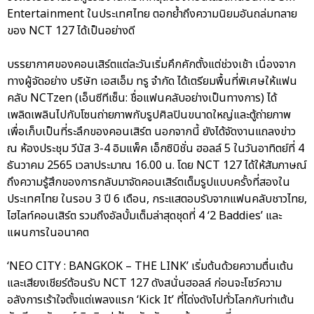
Entertainment ในประเทศไทย ตอกย้ำถึงความนิยมอันถล่มทลาย
ของ NCT 127 ได้เป็นอย่างดี
บรรยากาศของคอนเสิร์ตแต่ละวันเริ่มคึกคักตั้งแต่ช่วงเช้า เนื่องจาก
ทางผู้จัดอย่าง บริษัท เอสเอ็ม ทรู จำกัด ได้เตรียมพื้นที่พิเศษให้แฟน
คลับ NCTzen (เอ็นซีทีเซ็น: ชื่อแฟนคลับอย่างเป็นทางการ) ได้
เพลิดเพลินไปกับโซนถ่ายภาพกับรูปศิลปินขนาดใหญ่และตู้ถ่ายภาพ
เพื่อเก็บเป็นที่ระลึกของคอนเสิร์ต นอกจากนี้ ยังได้จัดงานแถลงข่าว
ณ ห้องประชุม วีนัส 3-4 อิมแพ็ค เอ็กซิบิชั่น ฮอลล์ 5 ในวันอาทิตย์ที่ 4
ธันวาคม 2565 เวลาประมาณ 16.00 น. โดย NCT 127 ได้ให้สัมภาษณ์
ถึงความรู้สึกของการกลับมาจัดคอนเสิร์ตเต็มรูปแบบครั้งที่สองใน
ประเทศไทย ในรอบ 3 ปี 6 เดือน, กระแสตอบรับจากแฟนคลับชาวไทย,
ไฮไลท์คอนเสิร์ต รวมถึงอัลบั้มเต็มล่าสุดชุดที่ 4 ‘2 Baddies’ และ
แผนการในอนาคต
‘NEO CITY : BANGKOK – THE LINK’ เริ่มต้นด้วยความตื่นเต้น
และเสียงเชียร์ต้อนรับ NCT 127 ดังสนั่นฮอลล์ ก่อนจะโชว์ความ
อลังการเร้าใจตั้งแต่เพลงแรก ‘Kick It’ ที่โด่งดังไปทั่วโลกกับท่าเต้น