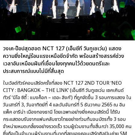
วงเค-ป๊อปสุดฮอต NCT 127 (เอ็นซีที วันทูเซเว่น) แสดง
ความยิ่งใหญ่ร้อนแรงเหนือขีดจำกัด พร้อมสร้างสรรค์ช่วง
เวลาอันเหมือนฝันที่เชื่อมโยงทุกคนไว้ด้วยดนตรีและ
ประสบการณ์แบบไม่มีที่สิ้นสุด
ในเวิลด์ทัวร์คอนเสิร์ตครั้งที่สอง NCT 127 2ND TOUR ‘NEO
CITY : BANGKOK – THE LINK’ (เอ็นซีที วันทูเซเว่น เซคเคินด์
ทัวร์ ‘นีโอ ซิตี้ : แบงค็อก – เดอะ ลิงก์’) ที่ถูกจัดขึ้น 3 รอบการแสดง ใน
วันเสาร์ที่ 3, วันอาทิตย์ที่ 4 และวันจันทร์ที่ 5 ธันวาคม 2565 ณ อิม
แพ็ค อารีน่า เมืองทองธานี โดยเฉพาะอย่างยิ่งคอนเสิร์ตนี้ ได้รับ
กระแสตอบรับจากแฟนคลับชาวไทยอย่างท่วมท้นจนบัตรทั้ง 3 รอบ
จำหน่ายหมดเกลี้ยงอย่างรวดเร็ว รวมผู้ร่วมงานทั้งสิ้นกว่า 35,000 คน
ซึ่งถือเป็นจำนวนผู้ร่วมงานที่มากที่สุดของคอนเสิร์ตศิลปินค่าย SM