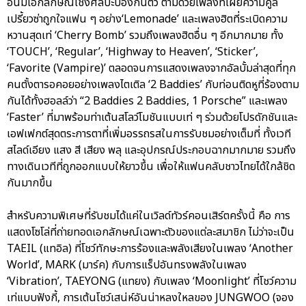
อันมีเอกลักษณ์เชิงศิลปะป้องกันตัว ตามด้วยเพลงที่เผยความคูล
เปรี้ยวซ่าถูกใจแฟน ๆ อย่าง‘Lemonade’ และเพลงฮิตที่ระเบิดความ
หวานสุดเท่ ‘Cherry Bomb’ รวมถึงเพลงฮิตอื่น ๆ อีกมากมาย ทั้ง
‘TOUCH’, ‘Regular’, ‘Highway to Heaven’, ‘Sticker’,
‘Favorite (Vampire)’ ตลอดจนการแสดงเพลงจากอัลบั้มล่าสุดที่ทุก
คนตั้งตารอคอยอย่างเพลงไตเติล ‘2 Baddies’ กับท่อนติดหูที่ร้องตาม
กันได้ทั้งฮอลล์ว่า “2 Baddies 2 Baddies, 1 Porsche” และเพลง
‘Faster’ ที่มาพร้อมท่าเต้นสโลว์โมชันแบบเท่ ๆ ร่วมด้วยโปรดักชันและ
เอฟเฟกต์สุดตระการตาที่เพิ่มอรรถรสในการรับชมอย่างเต็มที่ ทั้งเวที
สไลด์เอียง แสง สี เสียง พลุ และอุปกรณ์ประกอบฉากมากมาย รวมถึง
ทางเดินเวทีที่ถูกออกแบบให้ยาวขึ้น เพื่อให้แฟนคลับชาวไทยได้ใกล้ชิด
กันมากขึ้น
สำหรับความพิเศษที่รับชมได้แค่ในเวิลด์ทัวร์คอนเสิร์ตครั้งนี้ คือ การ
แสดงโซโล่ที่ถ่ายทอดเอกลักษณ์เฉพาะตัวของแต่ละสมาชิก ไม่ว่าจะเป็น
TAEIL (แทอิล) ที่โชว์ทักษะการร้องและพลังเสียงในเพลง ‘Another
World’, MARK (มาร์ค) กับการแร็ปอันทรงพลังในเพลง
‘Vibration’, TAEYONG (แทยง) กับเพลง ‘Moonlight’ ที่โชว์ความ
เท่แบบฟังกี้, การเต้นโชว์เสน่ห์อันน่าหลงใหลของ JUNGWOO (จอง