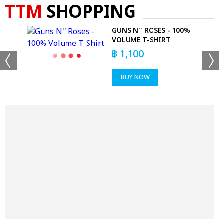
TTM
SHOPPING
 OF
GUNS N'' ROSES - 100%
VOLUME T-SHIRT
฿
1,100
BUY NOW