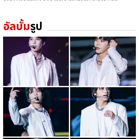
อัลบั้ม
รูป