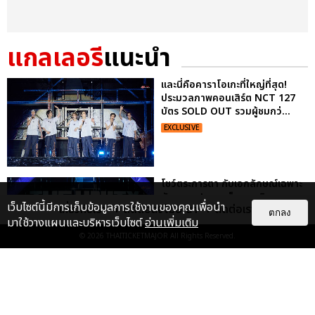
แกลเลอรี
แนะนำ
และนี่คือคาราโอเกะที่ใหญ่ที่สุด!
ประมวลภาพคอนเสิร์ต NCT 127
บัตร SOLD OUT รวมผู้ชมกว่...
EXCLUSIVE
โชว์ตระการตา กับเอกลักษณ์เฉพาะ
ตัวของวง! ภาพเก็บตกอภิมหา
เว็บไซต์นี้มีการเก็บข้อมูลการใช้งานของคุณเพื่อนำ
เกี่ยวกับเรา
ติดต่อลงโฆษณา
ติดต่อเรา
คอนเสิร์ต NCT 127 3RD TOUR
ตกลง
มาใช้วางแผนและบริหารเว็บไซต์
อ่านเพิ่มเติม
‘NEO...
© 2026
THAITICKETMAJOR
All Rights Reserved.
EXCLUSIVE
ประมวลภาพ “จอส-กวิน” จัดปาร์ตี้
ริมหาดสุดฮอต ในคอนเสิร์ตครั้งยิ่ง
ใหญ่ “JOSS GAWIN HEAT ...