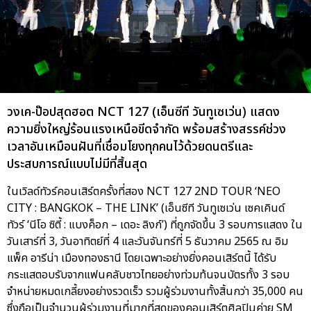
วงเค-ป๊อปสุดฮอต NCT 127 (เอ็นซีที วันทูเซเว่น) แสดง
ความยิ่งใหญ่ร้อนแรงเหนือขีดจำกัด พร้อมสร้างสรรค์ช่วง
เวลาอันเหมือนฝันที่เชื่อมโยงทุกคนไว้ด้วยดนตรีและ
ประสบการณ์แบบไม่มีที่สิ้นสุด
ในเวิลด์ทัวร์คอนเสิร์ตครั้งที่สอง NCT 127 2ND TOUR ‘NEO
CITY : BANGKOK – THE LINK’ (เอ็นซีที วันทูเซเว่น เซคเคินด์
ทัวร์ ‘นีโอ ซิตี้ : แบงค็อก – เดอะ ลิงก์’) ที่ถูกจัดขึ้น 3 รอบการแสดง ใน
วันเสาร์ที่ 3, วันอาทิตย์ที่ 4 และวันจันทร์ที่ 5 ธันวาคม 2565 ณ อิม
แพ็ค อารีน่า เมืองทองธานี โดยเฉพาะอย่างยิ่งคอนเสิร์ตนี้ ได้รับ
กระแสตอบรับจากแฟนคลับชาวไทยอย่างท่วมท้นจนบัตรทั้ง 3 รอบ
จำหน่ายหมดเกลี้ยงอย่างรวดเร็ว รวมผู้ร่วมงานทั้งสิ้นกว่า 35,000 คน
ซึ่งถือเป็นจำนวนผู้ร่วมงานที่มากที่สุดของคอนเสิร์ตศิลปินค่าย SM