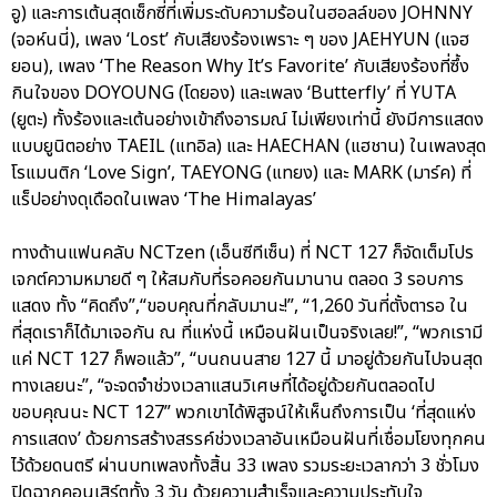
อู) และการเต้นสุดเซ็กซี่ที่เพิ่มระดับความร้อนในฮอลล์ของ JOHNNY
(จอห์นนี่), เพลง ‘Lost’ กับเสียงร้องเพราะ ๆ ของ JAEHYUN (แจฮ
ยอน), เพลง ‘The Reason Why It’s Favorite’ กับเสียงร้องที่ซึ้ง
กินใจของ DOYOUNG (โดยอง) และเพลง ‘Butterfly’ ที่ YUTA
(ยูตะ) ทั้งร้องและเต้นอย่างเข้าถึงอารมณ์ ไม่เพียงเท่านี้ ยังมีการแสดง
แบบยูนิตอย่าง TAEIL (แทอิล) และ HAECHAN (แฮชาน) ในเพลงสุด
โรแมนติก ‘Love Sign’, TAEYONG (แทยง) และ MARK (มาร์ค) ที่
แร็ปอย่างดุเดือดในเพลง ‘The Himalayas’
ทางด้านแฟนคลับ NCTzen (เอ็นซีทีเซ็น) ที่ NCT 127 ก็จัดเต็มโปร
เจกต์ความหมายดี ๆ ให้สมกับที่รอคอยกันมานาน ตลอด 3 รอบการ
แสดง ทั้ง “คิดถึง”,“ขอบคุณที่กลับมานะ!”, “1,260 วันที่ตั้งตารอ ใน
ที่สุดเราก็ได้มาเจอกัน ณ ที่แห่งนี้ เหมือนฝันเป็นจริงเลย!”, “พวกเรามี
แค่ NCT 127 ก็พอแล้ว”, “บนถนนสาย 127 นี้ มาอยู่ด้วยกันไปจนสุด
ทางเลยนะ”, “จะจดจำช่วงเวลาแสนวิเศษที่ได้อยู่ด้วยกันตลอดไป
ขอบคุณนะ NCT 127” พวกเขาได้พิสูจน์ให้เห็นถึงการเป็น ‘ที่สุดแห่ง
การแสดง’ ด้วยการสร้างสรรค์ช่วงเวลาอันเหมือนฝันที่เชื่อมโยงทุกคน
ไว้ด้วยดนตรี ผ่านบทเพลงทั้งสิ้น 33 เพลง รวมระยะเวลากว่า 3 ชั่วโมง
ปิดฉากคอนเสิร์ตทั้ง 3 วัน ด้วยความสำเร็จและความประทับใจ