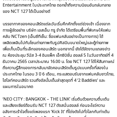
Entertainment ในประเทศไทย ตอกย้ำถึงความนิยมอันถล่มทลาย
ของ NCT 127 ได้เป็นอย่างดี
บรรยากาศของคอนเสิร์ตแต่ละวันเริ่มคึกคักตั้งแต่ช่วงเช้า เนื่องจาก
ทางผู้จัดอย่าง บริษัท เอสเอ็ม ทรู จำกัด ได้เตรียมพื้นที่พิเศษให้แฟน
คลับ NCTzen (เอ็นซีทีเซ็น: ชื่อแฟนคลับอย่างเป็นทางการ) ได้
เพลิดเพลินไปกับโซนถ่ายภาพกับรูปศิลปินขนาดใหญ่และตู้ถ่ายภาพ
เพื่อเก็บเป็นที่ระลึกของคอนเสิร์ต นอกจากนี้ ยังได้จัดงานแถลงข่าว
ณ ห้องประชุม วีนัส 3-4 อิมแพ็ค เอ็กซิบิชั่น ฮอลล์ 5 ในวันอาทิตย์ที่ 4
ธันวาคม 2565 เวลาประมาณ 16.00 น. โดย NCT 127 ได้ให้สัมภาษณ์
ถึงความรู้สึกของการกลับมาจัดคอนเสิร์ตเต็มรูปแบบครั้งที่สองใน
ประเทศไทย ในรอบ 3 ปี 6 เดือน, กระแสตอบรับจากแฟนคลับชาวไทย,
ไฮไลท์คอนเสิร์ต รวมถึงอัลบั้มเต็มล่าสุดชุดที่ 4 ‘2 Baddies’ และ
แผนการในอนาคต
‘NEO CITY : BANGKOK – THE LINK’ เริ่มต้นด้วยความตื่นเต้น
และเสียงเชียร์ต้อนรับ NCT 127 ดังสนั่นฮอลล์ ก่อนจะโชว์ความ
อลังการเร้าใจตั้งแต่เพลงแรก ‘Kick It’ ที่โด่งดังไปทั่วโลกกับท่าเต้น