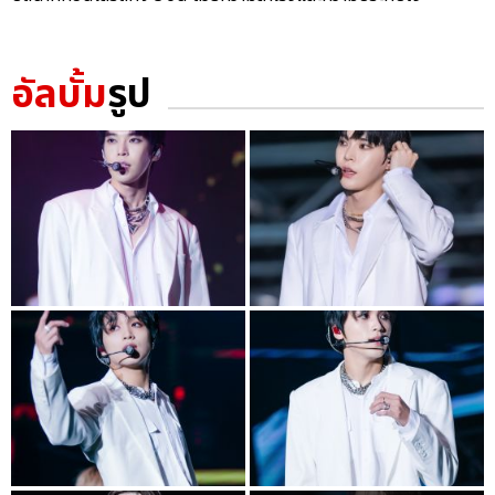
อัลบั้ม
รูป