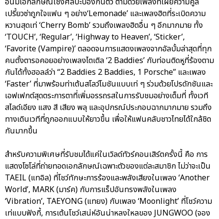
อันมีเอกลักษณ์เชิงศิลปะป้องกันตัว ตามด้วยเพลงที่เผยความคูล
เปรี้ยวซ่าถูกใจแฟน ๆ อย่าง‘Lemonade’ และเพลงฮิตที่ระเบิดความ
หวานสุดเท่ ‘Cherry Bomb’ รวมถึงเพลงฮิตอื่น ๆ อีกมากมาย ทั้ง
‘TOUCH’, ‘Regular’, ‘Highway to Heaven’, ‘Sticker’,
‘Favorite (Vampire)’ ตลอดจนการแสดงเพลงจากอัลบั้มล่าสุดที่ทุก
คนตั้งตารอคอยอย่างเพลงไตเติล ‘2 Baddies’ กับท่อนติดหูที่ร้องตาม
กันได้ทั้งฮอลล์ว่า “2 Baddies 2 Baddies, 1 Porsche” และเพลง
‘Faster’ ที่มาพร้อมท่าเต้นสโลว์โมชันแบบเท่ ๆ ร่วมด้วยโปรดักชันและ
เอฟเฟกต์สุดตระการตาที่เพิ่มอรรถรสในการรับชมอย่างเต็มที่ ทั้งเวที
สไลด์เอียง แสง สี เสียง พลุ และอุปกรณ์ประกอบฉากมากมาย รวมถึง
ทางเดินเวทีที่ถูกออกแบบให้ยาวขึ้น เพื่อให้แฟนคลับชาวไทยได้ใกล้ชิด
กันมากขึ้น
สำหรับความพิเศษที่รับชมได้แค่ในเวิลด์ทัวร์คอนเสิร์ตครั้งนี้ คือ การ
แสดงโซโล่ที่ถ่ายทอดเอกลักษณ์เฉพาะตัวของแต่ละสมาชิก ไม่ว่าจะเป็น
TAEIL (แทอิล) ที่โชว์ทักษะการร้องและพลังเสียงในเพลง ‘Another
World’, MARK (มาร์ค) กับการแร็ปอันทรงพลังในเพลง
‘Vibration’, TAEYONG (แทยง) กับเพลง ‘Moonlight’ ที่โชว์ความ
เท่แบบฟังกี้, การเต้นโชว์เสน่ห์อันน่าหลงใหลของ JUNGWOO (จอง