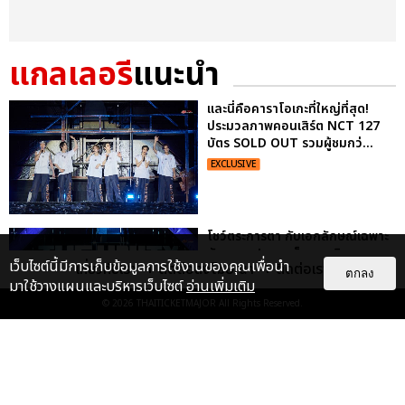
แกลเลอรี
แนะนำ
และนี่คือคาราโอเกะที่ใหญ่ที่สุด!
ประมวลภาพคอนเสิร์ต NCT 127
บัตร SOLD OUT รวมผู้ชมกว่...
EXCLUSIVE
โชว์ตระการตา กับเอกลักษณ์เฉพาะ
ตัวของวง! ภาพเก็บตกอภิมหา
เว็บไซต์นี้มีการเก็บข้อมูลการใช้งานของคุณเพื่อนำ
เกี่ยวกับเรา
ติดต่อลงโฆษณา
ติดต่อเรา
คอนเสิร์ต NCT 127 3RD TOUR
ตกลง
มาใช้วางแผนและบริหารเว็บไซต์
อ่านเพิ่มเติม
‘NEO...
© 2026
THAITICKETMAJOR
All Rights Reserved.
EXCLUSIVE
“ช่วงเวลาที่ไม่ได้เจอกันพิสูจน์แล้วว่า
รักแท้จะไม่มีวันจางหาย” ประมวล
ภาพ JAEHYUN กับแฟน...