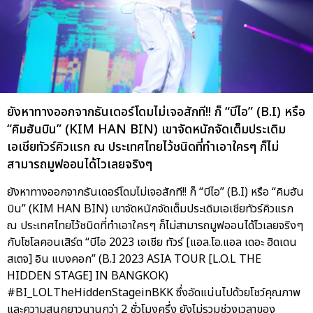
ยังหาทางออกจากธันเดอร์โดมไม่เจอสักที!! ก็ “บีไอ” (B.I) หรือ
“คิมฮันบิน” (KIM HAN BIN) เขาจัดหนักจัดเต็มประเดิม
เอเชียทัวร์คิวแรก ณ ประเทศไทยไว้ชนิดที่ทำเอาใครๆ ก็ไม่
สามารถมูฟออนได้ไวเลยจริงๆ
ยังหาทางออกจากธันเดอร์โดมไม่เจอสักที!! ก็ “บีไอ” (B.I) หรือ “คิมฮัน
บิน” (KIM HAN BIN) เขาจัดหนักจัดเต็มประเดิมเอเชียทัวร์คิวแรก
ณ ประเทศไทยไว้ชนิดที่ทำเอาใครๆ ก็ไม่สามารถมูฟออนได้ไวเลยจริงๆ
กับโซโลคอนเสิร์ต “บีไอ 2023 เอเชีย ทัวร์ [แอล.โอ.แอล เดอะ ฮิดเดน
สเตจ] อิน แบงคอก” (B.I 2023 ASIA TOUR [L.O.L THE
HIDDEN STAGE] IN BANGKOK)
#BI_LOLTheHiddenStageinBKK ซึ่งอัดแน่นไปด้วยโชว์คุณภาพ
และความสนุกยาวนานกว่า 2 ชั่วโมงครึ่ง ยังไม่รวมช่วงเวลาของ