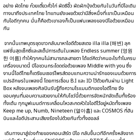
อย่าง ผัดไทย ก๋วยเตี๋ยวคั่วไก่ ผัดซีอิ๊ว ผัดผักบุ้งด้วยกันในวันที่บีไอเดิน
ทางมาถึงประเทศไทย ไทแทนยังเผยด้วยว่ามีสิ่งหนึ่งที่เขาเป็นเหมือน
กับไอดีทุกคน นั่นก็คือตัวเขาเองก็เป็นแฟนเพลงของบีไอด้วยเหมือน
กัน
จากนั้นเทพบุตรชุดขาวกลับมาหาไอดีด้วยสเตจ illa illa (해변) ลุค
แฟชั่นสุดเซ็กซี่และสเต็ปการเต้นในเพลง Endless summer (영원
한 여름) ทำให้ทุกคนไม่สามารถละสายตา ได้แต่คิดว่าคนอะไรทำไมครบ
เครื่องขนาดนี้ บีไอชวนกระโดดต่อด้วยเพลง Middle with you ซึ่ง
งานนี้ไอดีไทยก็เตรียมเซอร์ไพรส์ตอบแทนความน่ารักของเมนด้วยการ
แปรอักษรในเพลงนี้ โดยการเชื่อม B.I และ ID ไว้ด้วยกันผ่าน Light
Box หลังจบเพลงศิลปินรับรู้ถึงความโรแมนติกของไอดีไทย จึง
ขอบคุณที่มอบความสวยงามให้กับโชว์นี้ด้วยการจัดหนักจัดเต็มทั้งร้อง
ทั้งเต้น ทุกมูฟเมนต์การเคลื่อนไหวสะกดหัวใจไอดีไว้อยู่หมัดทั้งเพลง
Keep me up, Numb, Nineteen (열아홉) และ COSMOS ที่ฮัน
บินและไอดีประสานเสียงร้องไปด้วยกันทั่วทั้งฮอลล์
เดินทางมาสู่ช่วงท้ายของคอนเสิร์ต บีไอ กลับขึ้นเวทีอีกครั้งหลังจาก