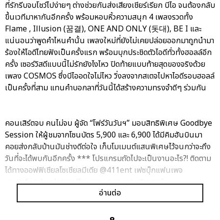
ที่รักรีบจบโชว์ไปง่ายๆ ต่างช่วยกันส่งเสียงเชียร์เรียก บีไอ จนต้องกลับ
ขึ้นเวทีมาหากันอีกครั้ง พร้อมหอบหิ้วความสนุก 4 เพลงรวดทั้ง
Flame , Illusion (꿈결), ONE AND ONLY (돗대), BE I และ
แน่นอนว่าพูดคำไหนคำนั้น เพลงใหม่ที่ยังไม่เคยปล่อยออกมาถูกนำมา
ร้องให้ไอดีไทยฟังเป็นครั้งแรก พร้อมบุกประชิดตัวไอดีทั่วทั้งฮอลล์อีก
ครั้ง เซอร์วิสดีแบบนี้ไม่รักยังไงไหว ปิดท้ายแบบท้ายสุดของจริงด้วย
เพลง COSMOS ซึ่งบีไออดใจไม่ไหว วิ่งลงจากสเตจไปหาไอดีรอบฮอลล์
เป็นครั้งที่สาม แทนคำบอกลาที่วันนี้ได้สร้างความทรงจำดีๆ ร่วมกัน
คอนเสิร์ตจบ คนไม่จบ ผู้จัด “โฟร์วันวันฯ” มอบสิทธิพิเศษ Goodbye
Session ให้ผู้ชมจากโซนบัตร 5,900 และ 6,900 ได้มีคิมฮันบินมา
คอยส่งกลับบ้านมันช่างดีต่อใจ เก็บโมเมนต์แสนพิเศษไว้จนกว่าจะถึง
วันที่จะได้พบกันอีกครั้ง *** โปรแกรมถัดไปจะเป็นงานอะไร?! ติดตาม
ได้ทางออฟฟิเชียลโซเชียลมีเดีย @411ent เฟซบุ๊กแฟนเพจ
www.facebook.com/fouroneoneent ทวิตเตอร์
อ่านต่อ
https://twitter.com/411ent อินสตาแกรม
https://instagram.com/411ent รวมทั้งอินสตาแกรมของซีอีโอกึ้
ง @kueng_chalermchai