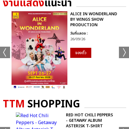
งานแสดง
แนะนำ
http://instagram.com/kueng_chalermchai และ ยูทูบ
https://www.youtube.com/411ent SUBSCRIBE แล้วกดกระ
ALICE IN WONDERLAND
ดิ่งเปิดแจ้งเตือนรอไว้เลย!!!
BY WINGS SHOW
PRODUCTION
วันที่แสดง :
26/09/26
อัลบั้ม
รูป
จองตั๋ว
TTM
SHOPPING
RED HOT CHILI PEPPERS
- GETAWAY ALBUM
ASTERISK T-SHIRT