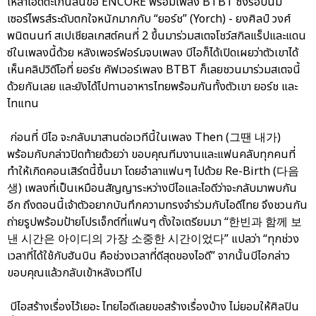
เหล่าไอดีตะโกนลั่นขอ ENCORE พร้อมเพลง BTBT ซึ่งรอบนี้มี
เซอร์ไพรส์ระดับตกใจหนักมากกับ “ยอร์ช” (Yorch) - ยงศิลป์ วงศ์
พนิตนนท์ สเปเชียลเกสต์คนที่ 2 ขึ้นมาร่วมสเตจโชว์สกิลแร็ปและแดน
ซ์ในเพลงนี้ด้วย หลังเพอร์ฟอร์มจบเพลง บีไอก็ได้เปิดเผยว่าตัวเขาได้
เห็นคลิปวิดีโอที่ ยอร์ช คัฟเวอร์เพลง BTBT ก็เลยชวนมาร่วมสเตจนี้
ด้วยกันเลย และยังได้ไปทานอาหารไทยพร้อมกันทั้งตัวเขา ยอร์ช และ
ไทแทน
ก่อนที่ บีไอ จะกลับมาสานต่อเวทีนี้ในเพลง Then (그땐 내가)
พร้อมกับกล่าวปิดท้ายด้วยว่า ขอบคุณทีมงานและแฟนคลับทุกคนที่
ทำให้เกิดคอนเสิร์ตนี้ขึ้นมา โดยอำลาแฟนๆ ไปด้วย Re-Birth (다음
생) เพลงที่เป็นเหมือนสัญญาระหว่างบีไอและไอดีว่าจะกลับมาพบกัน
อีก ถึงตอนนี้เจ้าตัวอยากบันทึกความทรงจำร่วมกับไอดีไทย จึงชวนกัน
ถ่ายรูปพร้อมป้ายโปรเจ็กต์ที่แฟนๆ ตั้งใจเตรียมมา “한빈과 함께 보
낸 시간은 아이디의 가장 소중한 시간이었다” แปลว่า “ทุกช่วง
เวลาที่ได้ใช้กับฮันบิน คือช่วงเวลาที่ดีสุดของไอดี” จากนั้นบีไอกล่าว
ขอบคุณแล้วกลับเข้าหลังเวทีไป
บีไอสร้างเรื่องไว้เยอะ ไทยไอดีเลยขอสร้างเรื่องบ้าง ไม่ยอมให้ศิลปิน