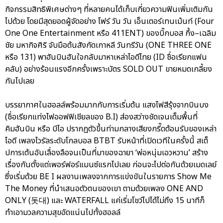
กิจกรรมสิทธิพิเศษต่างๆ ที่หลายคนได้เก็บเกี่ยวความฟินเพิ่มเติมกัน
ไปด้วย โดยมีสุดยอดผู้จัดอย่าง โฟร์ วัน วัน เอ็นเตอร์เทนเม้นท์ (Four
One One Entertainment หรือ 411ENT) ของบิ๊กบอส กึ้ง–เฉลิม
ชัย มหากิจศิริ จับมือต้นสังกัดเกาหลี วันทรีวัน (ONE THREE ONE
หรือ 131) พาฮันบินฮันใจกลับมาหาเหล่าไอดีไทย (ID ชื่อเรียกแฟน
คลับ) อย่างร้อนแรงอีกครั้งเพราะบัตร SOLD OUT ขายหมดเกลี้ยง
กันไปเลย
บรรยากาศในฮอลล์พร้อมมากกับการเริ่มต้น แสงไฟสีรุ้งจากบินบง
(ชื่อเรียกแท่งไฟออฟฟิเชียลของ B.I) ส่องสว่างชัดเจนเต็มพื้นที่
คิมฮันบิน หรือ บีไอ ปรากฏตัวขึ้นท่ามกลางเสียงกรี๊ดต้อนรับของเหล่า
ไอดี เพลงไวรัลระดับโกลบอล BTBT รับหน้าที่เปิดเวทีในครั้งนี้ สเต็
ปการเต้นอันเลื่องลือจนเป็นที่มาของฉายา ‘พ่อหนุ่มเอวหวาน’ สร้าง
เรื่องกันตั้งแต่เพอร์ฟอร์แมนซ์แรกไปเลย ก่อนจะไปต่อกันด้วยเมดเลย์
ซึ่งเริ่มด้วย BE I ผลงานเพลงจากการแข่งขันในรายการ Show Me
The Money ที่นำเสนอตัวตนของเขา ตามด้วยเพลง ONE AND
ONLY (돗대) และ WATERFALL แค่เริ่มโชว์ไปได้ไม่ถึง 15 นาทีก็
ทำเอามวลความสุขอัดแน่นไปทั้งฮอลล์