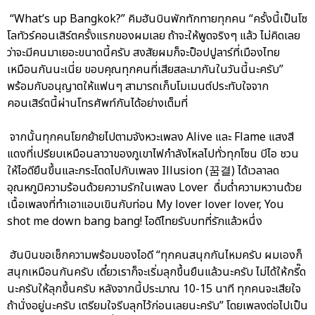
“What’s up Bangkok?” คิมฮันบินพักทักทายทุกคน “ครั้งนี้เป็นโซ
โลทัวร์คอนเสิร์ตครั้งแรกของผมเลย ถ้าจะให้พูดจริงๆ แล้ว ไม่คิดเลย
ว่าจะมีคนมาเยอะขนาดนี้ครับ สงสัยผมก็จะป็อปปูลาร์ที่เมืองไทย
เหมือนกันนะเนี่ย ขอบคุณทุกคนที่เสียสละมากันในวันนี้นะครับ”
พร้อมกับอนุญาตให้แฟนๆ สามารถเก็บโมเมนต์ประทับใจจาก
คอนเสิร์ตนี้ผ่านโทรศัพท์กันได้อย่างเต็มที่
จากนั้นทุกคนโยกย้ายไปตามจังหวะเพลง Alive และ Flame แสงสี
แดงที่เปรียบเหมือนลาวาของภูเขาไฟกำลังไหลไปทั่วทุกโซน บีไอ ชวน
ให้ไอดียืนขึ้นและกระโดดไปกับเพลง Illusion (꿈결) ได้เวลาลด
อุณหภูมิความร้อนด้วยความรักในเพลง Lover ดื่มด่ำความหวานด้วย
เนื้อเพลงที่ทำเอาแอบเขินกับท่อน My lover lover lover, You
shot me down bang bang! ไอดีไทยรับบทที่รักแล้วหนึ่ง
ฮันบินขอเช็กความพร้อมของไอดี “ทุกคนสนุกกันไหมครับ ผมเองก็
สนุกเหมือนกันครับ เดี๋ยวเราก็จะเริ่มลุกขึ้นยืนแล้วนะครับ ไม่ได้ให้กรี๊ด
นะครับให้ลุกขึ้นครับ หลังจากนี้ประมาณ 10-15 นาที ทุกคนจะเสียใจ
ถ้านั่งอยู่นะครับ เตรียมใจรีบลุกไว้ก่อนเลยนะครับ” โดยเพลงต่อไปเป็น