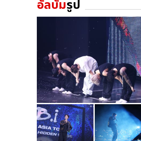
อัลบั้ม
รูป