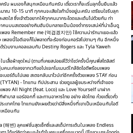
บ ผมเองก็สนุกเหมือนกันครับ เดี๋ยวเราก็จะเริ่มลุกขึ้นยืนแล้ว
ประมาณ 10-15 นาที ทุกคนจะเสียใจถ้านั่งอยู่นะครับ เตรียมใจรีบลุก
ะสดใส ซึ่งเจ้าตัวอยากให้ทุกคนมากระโดดและเต้นไปด้วยกัน ท่า
นสเตจอย่างคิมฮันบินกลายเป็นน้องต๋าทรงเสน่ห์ที่น่าเอ็นดู
อมายังเพลง Remember me (역겹겠지만) ใช้ความน่ารักมาเยอะแล้ว
เพลงนี้ไอดีเองก็ไม่พลาดที่จะร้องท่อนคอรัสไปตามๆ กัน อีกหนึ่ง
บีไอได้ร่วมงานคอลแลบกับ Destiny Rogers และ Tyla Yaweh
อผ้าชุดใหม่ (ตามที่เคยสปอยล์ไว้ว่าโชว์ครั้งนี้คุณพี่สไตลิสต์
หนุ่มคนเก่งลงจากเวทีขอไปแจกโมเมนต์ใกล้ชิดไอดีพร้อมเพลง
จเบอร์ต้นไปเลย สเตจกลับมาไวบ์เท่อีกครั้งด้วยเพลง STAY ก่อน
 (TYTAN) - ไทแทน ทีปประสาน ช่วยดูแลผู้ชมระหว่างที่เจ้าของ
าเพลง All Night (feat. Loco) และ Love Yourself มาฝาก
กีฬาบาส แอร์ฮอกกี้ และทานอาหารไทย อย่าง ผัดไทย ก๋วยเตี๋ยวคั่ว
ึงประเทศไทย ไทแทนยังเผยด้วยว่ามีสิ่งหนึ่งที่เขาเป็นเหมือนกับไอดี
ยเหมือนกัน
la (해변) ลุคแฟชั่นสุดเซ็กซี่และสเต็ปการเต้นในเพลง Endless
ด้แต่คิดว่าคนอะไรทำไมครบเครื่องขนาดนี้ บีไอชวนกระโดดต่อ