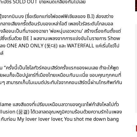
เพราะบัตร SOLD OUT ขายหมดเกลี้ยงกันไปเลย
งจากบินบง (ชื่อเรียกแท่งไฟออฟฟิเชียลของ B.I) ส่องสว่าง
ท่ามกลางเสียงกรี๊ดต้อนรับของเหล่าไอดี เพลงไวรัลระดับโกลบอล
่องลือจนเป็นที่มาของฉายา ‘พ่อหนุ่มเอวหวาน’ สร้างเรื่องกันตั้งแต่
ย์ซึ่งเริ่มด้วย BE I ผลงานเพลงจากการแข่งขันในรายการ Show
พลง ONE AND ONLY (돗대) และ WATERFALL แค่เริ่มโชว์ไป
ล์
รั้งนี้เป็นโซโลทัวร์คอนเสิร์ตครั้งแรกของผมเลย ถ้าจะให้พูด
ัยผมก็จะป็อปปูลาร์ที่เมืองไทยเหมือนกันนะเนี่ย ขอบคุณทุกคนที่
นๆ สามารถเก็บโมเมนต์ประทับใจจากคอนเสิร์ตนี้ผ่านโทรศัพท์กัน
lame แสงสีแดงที่เปรียบเหมือนลาวาของภูเขาไฟกำลังไหลไปทั่ว
 Illusion (꿈결) ได้เวลาลดอุณหภูมิความร้อนด้วยความรักในเพลง
ขินกับท่อน My lover lover lover, You shot me down bang