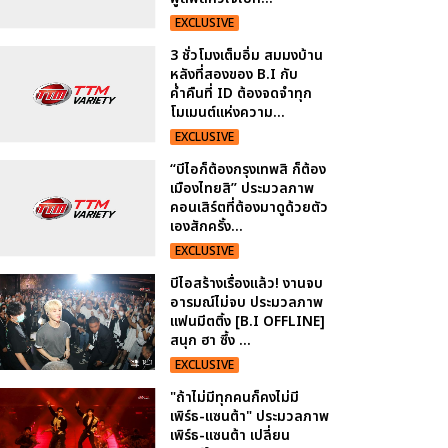
EXCLUSIVE
3 ชั่วโมงเต็มอิ่ม สมมงบ้าน
หลังที่สองของ B.I กับ
ค่ำคืนที่ ID ต้องจดจำทุก
โมเมนต์แห่งความ...
EXCLUSIVE
“บีไอก็ต้องกรุงเทพสิ ก็ต้อง
เมืองไทยสิ” ประมวลภาพ
คอนเสิร์ตที่ต้องมาดูด้วยตัว
เองสักครั้ง...
EXCLUSIVE
บีไอสร้างเรื่องแล้ว! งานจบ
อารมณ์ไม่จบ ประมวลภาพ
แฟนมีตติ้ง [B.I OFFLINE]
สนุก ฮา ซึ้ง ...
EXCLUSIVE
"ถ้าไม่มีทุกคนก็คงไม่มี
เพิร์ธ-แซนต้า" ประมวลภาพ
เพิร์ธ-แซนต้า เปลี่ยน