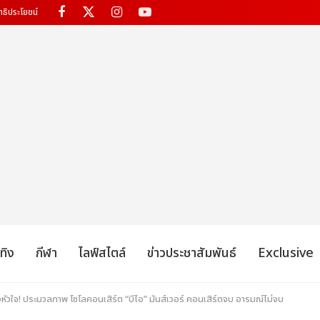
ทธิประโยชน์
เทิง
กีฬา
ไลฟ์สไตล์
ข่าวประชาสัมพันธ์
Exclusive
ัวใจ! ประมวลภาพ โซโลคอนเสิร์ต “บีไอ” มันส์เวอร์ คอนเสิร์ตจบ อารมณ์ไม่จบ