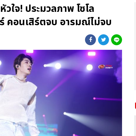
หัวใจ! ประมวลภาพ โซโล
อร์ คอนเสิร์ตจบ อารมณ์ไม่จบ