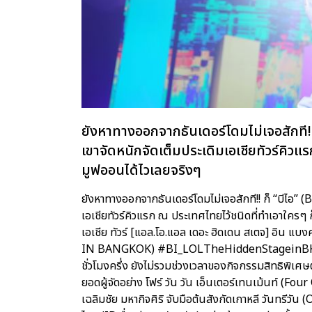
ยังหาทางออกจากธันเดอร์โดมไม่เจอสักที!!
เขาจัดหนักจัดเต็มประเดิมเอเชียทัวร์คิว
มูฟออนได้ไวเลยจริงๆ
ยังหาทางออกจากธันเดอร์โดมไม่เจอสักที!! ก็ “บีไอ” 
เอเชียทัวร์คิวแรก ณ ประเทศไทยไว้ชนิดที่ทำเอาใครๆ 
เอเชีย ทัวร์ [แอล.โอ.แอล เดอะ ฮิดเดน สเตจ] อิ
IN BANGKOK) #BI_LOLTheHiddenStageinBKK ซึ่
ชั่วโมงครึ่ง ยังไม่รวมช่วงเวลาของกิจกรรมสิทธิพิเศษต
ยอดผู้จัดอย่าง โฟร์ วัน วัน เอ็นเตอร์เทนเม้นท์ 
เฉลิมชัย มหากิจศิริ จับมือต้นสังกัดเกาหลี วันทรี