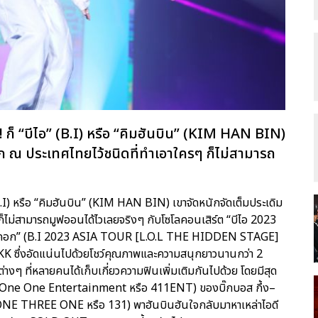
 ก็ “บีไอ” (B.I) หรือ “คิมฮันบิน” (KIM HAN BIN)
แรก ณ ประเทศไทยไว้ชนิดที่ทำเอาใครๆ ก็ไม่สามารถ
(B.I) หรือ “คิมฮันบิน” (KIM HAN BIN) เขาจัดหนักจัดเต็มประเดิม
ก็ไม่สามารถมูฟออนได้ไวเลยจริงๆ กับโซโลคอนเสิร์ต “บีไอ 2023
น แบงคอก” (B.I 2023 ASIA TOUR [L.O.L THE HIDDEN STAGE]
งอัดแน่นไปด้วยโชว์คุณภาพและความสนุกยาวนานกว่า 2
่างๆ ที่หลายคนได้เก็บเกี่ยวความฟินเพิ่มเติมกันไปด้วย โดยมีสุด
(Four One One Entertainment หรือ 411ENT) ของบิ๊กบอส กึ้ง–
วัน (ONE THREE ONE หรือ 131) พาฮันบินฮันใจกลับมาหาเหล่าไอดี