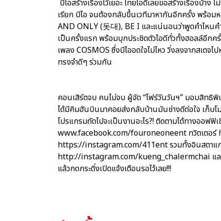
บีไอสร้างเรื่องไว้เยอะ ไทยไอดีเลยขอสร้างเรื่องบ้าง ไม
เรียก บีไอ จนต้องกลับขึ้นเวทีมาหากันอีกครั้ง พร้
AND ONLY (돗대), BE I และแน่นอนว่าพูดคำไหนคำนั้
เป็นครั้งแรก พร้อมบุกประชิดตัวไอดีทั่วทั้งฮอลล์อีกคร
เพลง COSMOS ซึ่งบีไออดใจไม่ไหว วิ่งลงจากสเตจไปหา
ทรงจำดีๆ ร่วมกัน
คอนเสิร์ตจบ คนไม่จบ ผู้จัด “โฟร์วันวันฯ” มอบสิทธ
ได้มีคิมฮันบินมาคอยส่งกลับบ้านมันช่างดีต่อใจ เก็บโ
โปรแกรมถัดไปจะเป็นงานอะไร?! ติดตามได้ทางออฟฟิเ
www.facebook.com/fouroneoneent ทวิตเตอร์ h
https://instagram.com/411ent รวมทั้งอินสตาแ
http://instagram.com/kueng_chalermchai แล
แล้วกดกระดิ่งเปิดแจ้งเตือนรอไว้เลย!!!