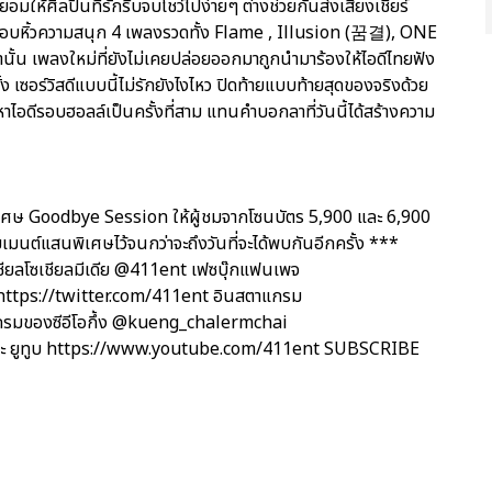
่ยอมให้ศิลปินที่รักรีบจบโชว์ไปง่ายๆ ต่างช่วยกันส่งเสียงเชียร์
อมหอบหิ้วความสนุก 4 เพลงรวดทั้ง Flame , Illusion (꿈결), ONE
น เพลงใหม่ที่ยังไม่เคยปล่อยออกมาถูกนำมาร้องให้ไอดีไทยฟัง
ั้ง เซอร์วิสดีแบบนี้ไม่รักยังไงไหว ปิดท้ายแบบท้ายสุดของจริงด้วย
ไอดีรอบฮอลล์เป็นครั้งที่สาม แทนคำบอกลาที่วันนี้ได้สร้างความ
ิพิเศษ Goodbye Session ให้ผู้ชมจากโซนบัตร 5,900 และ 6,900
มเมนต์แสนพิเศษไว้จนกว่าจะถึงวันที่จะได้พบกันอีกครั้ง ***
ชียลโซเชียลมีเดีย @411ent เฟซบุ๊กแฟนเพจ
ttps://twitter.com/411ent อินสตาแกรม
กรมของซีอีโอกึ้ง @kueng_chalermchai
ะ ยูทูบ https://www.youtube.com/411ent SUBSCRIBE