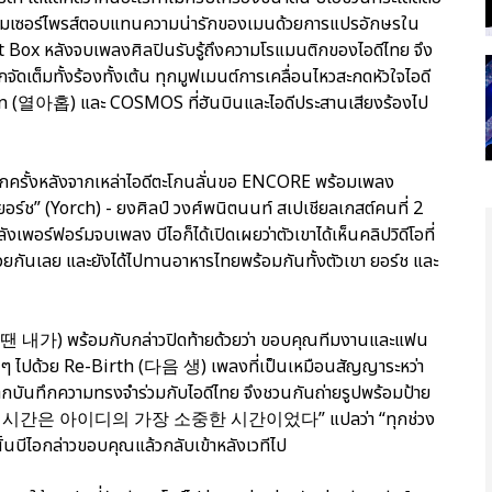
ตรียมเซอร์ไพรส์ตอบแทนความน่ารักของเมนด้วยการแปรอักษรใน
ght Box หลังจบเพลงศิลปินรับรู้ถึงความโรแมนติกของไอดีไทย จึง
ัดเต็มทั้งร้องทั้งเต้น ทุกมูฟเมนต์การเคลื่อนไหวสะกดหัวใจไอดี
en (열아홉) และ COSMOS ที่ฮันบินและไอดีประสานเสียงร้องไป
ทีอีกครั้งหลังจากเหล่าไอดีตะโกนลั่นขอ ENCORE พร้อมเพลง
อร์ช” (Yorch) - ยงศิลป์ วงศ์พนิตนนท์ สเปเชียลเกสต์คนที่ 2
งเพอร์ฟอร์มจบเพลง บีไอก็ได้เปิดเผยว่าตัวเขาได้เห็นคลิปวิดีโอที่
ยกันเลย และยังได้ไปทานอาหารไทยพร้อมกันทั้งตัวเขา ยอร์ช และ
 (그땐 내가) พร้อมกับกล่าวปิดท้ายด้วยว่า ขอบคุณทีมงานและแฟน
แฟนๆ ไปด้วย Re-Birth (다음 생) เพลงที่เป็นเหมือนสัญญาระหว่า
อยากบันทึกความทรงจำร่วมกับไอดีไทย จึงชวนกันถ่ายรูปพร้อมป้าย
 함께 보낸 시간은 아이디의 가장 소중한 시간이었다” แปลว่า “ทุกช่วง
กนั้นบีไอกล่าวขอบคุณแล้วกลับเข้าหลังเวทีไป