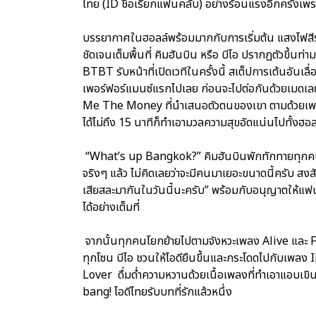
ไทย (ID ชื่อเรียกแฟนคลับ) อย่างร้อนแรงอีกครั้ง
บรรยากาศในฮอลล์พร้อมมากกับการเริ่มต้น แสงไฟสีรุ้
ชัดเจนเต็มพื้นที่ คิมฮันบิน หรือ บีไอ ปรากฏตัวขึ้น
BTBT รับหน้าที่เปิดเวทีในครั้งนี้ สเต็ปการเต้นอันเลื
เพอร์ฟอร์แมนซ์แรกไปเลย ก่อนจะไปต่อกันด้วยเมดเล
Me The Money ที่นำเสนอตัวตนของเขา ตามด้วยเ
ได้ไม่ถึง 15 นาทีก็ทำเอามวลความสุขอัดแน่นไปทั้งฮอล
“What’s up Bangkok?” คิมฮันบินพักทักทายทุกคน “ค
จริงๆ แล้ว ไม่คิดเลยว่าจะมีคนมาเยอะขนาดนี้ครับ สงส
เสียสละมากันในวันนี้นะครับ” พร้อมกับอนุญาตให้แฟ
ได้อย่างเต็มที่
จากนั้นทุกคนโยกย้ายไปตามจังหวะเพลง Alive และ F
ทุกโซน บีไอ ชวนให้ไอดียืนขึ้นและกระโดดไปกับเพลง
Lover ดื่มด่ำความหวานด้วยเนื้อเพลงที่ทำเอาแอบเ
bang! ไอดีไทยรับบทที่รักแล้วหนึ่ง