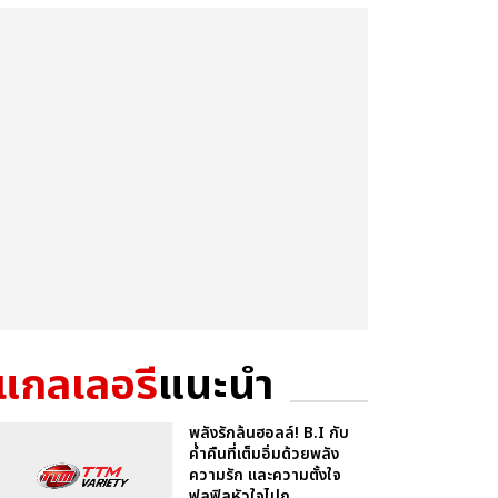
แกลเลอรี
แนะนำ
พลังรักล้นฮอลล์! B.I กับ
ค่ำคืนที่เต็มอิ่มด้วยพลัง
ความรัก และความตั้งใจ
ฟูลฟิลหัวใจไปก...