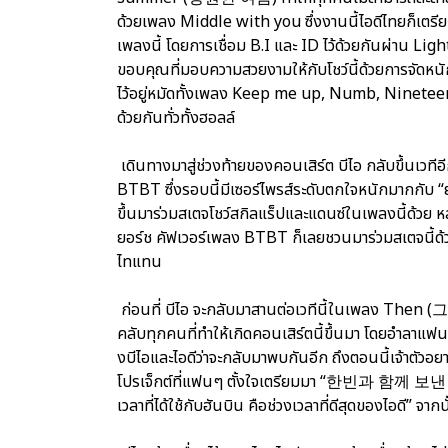
ด้วยเพลง Middle with you ซึ่งงานนี้ไอดีไทยก็เ
เพลงนี้ โดยการเชื่อม B.I และ ID ไว้ด้วยกันผ่าน Li
ขอบคุณที่มอบความสวยงามให้กับโชว์นี้ด้วยการจัดหนักจ
ไว้อยู่หมัดทั้งเพลง Keep me up, Numb, Ninete
ด้วยกันทั่วทั้งฮอลล์
เดินทางมาสู่ช่วงท้ายของคอนเสิร์ต บีไอ กลับขึ้นเว
BTBT ซึ่งรอบนี้มีเซอร์ไพรส์ระดับตกใจหนักมากกับ “ย
ขึ้นมาร่วมสเตจโชว์สกิลแร็ปและแดนซ์ในเพลงนี้ด้วย หลั
ยอร์ช คัฟเวอร์เพลง BTBT ก็เลยชวนมาร่วมสเตจนี้ด้ว
ไทแทน
ก่อนที่ บีไอ จะกลับมาสานต่อเวทีนี้ในเพลง Then
คลับทุกคนที่ทำให้เกิดคอนเสิร์ตนี้ขึ้นมา โดยอำลา
งบีไอและไอดีว่าจะกลับมาพบกันอีก ถึงตอนนี้เจ้าตัว
โปรเจ็กต์ที่แฟนๆ ตั้งใจเตรียมมา “한빈과
เวลาที่ได้ใช้กับฮันบิน คือช่วงเวลาที่ดีสุดของไอดี” จา