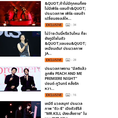
&QUOT;ถ้าไม่มีทุกคนก็คง
ไม่มีเพิร์ธ-แซนต้า&QUOT;
ประมวลภาพ เพิร์ธ-แซนต้า
เปลี่ยนฮอลล์ให...
EXCLUSIVE
: 34
ไม่ว่าจะวันนี้หรือวันไหน ก็จะ
ยังภูมิใจในตัว
&QUOT;แจบอม&QUOT;
เหมือนเดิม! ประมวลภาพ
JA...
EXCLUSIVE
: 28
ประมวลภาพงาน “มีสติแล้ว
ลูกพีช PEACH AND ME
PREMIERE NIGHT”
ปอนด์-ภูวินทร์ คลั่งรัก
หวา...
EXCLUSIVE
: 16
เคมีดี มวลสนุก! ประมวล
ภาพ “ดิว-ธี” เปิดตัวซีรีส์
“MR.KILL มังงะสั่งตาย” ใน