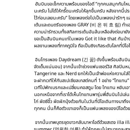
ฮันบินขอเช็กความพร้อมของไอดี “ทุกคนสนุกกันไหมครั
นะครับ ไม่ได้ให้กรี๊ดนะครับให้ลุกขึ้นครับ หลังจากนี้
ไว้ก่อนเลยนะครับ” โดยเพลงต่อไปเป็นเพลงน่ารักๆ แล
เต้นและดนตรีของเพลง GRAY (비 온 뒤 흐 림) ทำเอาคนบ
ความน่ารักรวมทั้งสกิลการเต้นอันล้นเหลือส่งต่
ขอเป็นฮันบินคนเท่ในเพลง Got it like that กันบ้าง 
ผลงานเพลงที่ภาคภูมิใจ ถือเป็นซิงเกิลระดับโลกที่
อินโทรเพลง Daydream (긴 꿈) ดังขึ้นพร้อมฮันบินในเสื้
จัดเต็มแน่นอน) จากนั้นเข้าช่วงแฟนเซอร์วิส ศิลปิน
Tangerine และ Nerd ยกให้เป็นเจ้าพ่อแห่งความใส่ใ
จะฝากเวทีให้กับสเปเชียลเกสต์คนที่ 1 อย่าง “ไทแทน”
เวทีไปพักเบรกและเปลี่ยนคอสตูม โดย ไทแทน หยิบเอ
นอกเหนือจากที่เราได้เห็นไทแทนพารุ่นพี่ฮันบินไปเล่น
ไก่ ผัดซีอิ๊ว ผัดผักบุ้งด้วยกันในวันที่บีไอเดินทางมาถ
ทุกคน นั่นก็คือตัวเขาเองก็เป็นแฟนเพลงของบีไอด้ว
จากนั้นเทพบุตรชุดขาวกลับมาหาไอดีด้วยสเตจ illa il
summer (영원한 여름) ทำให้ทุกคนไม่สามารถละสายตา ไ