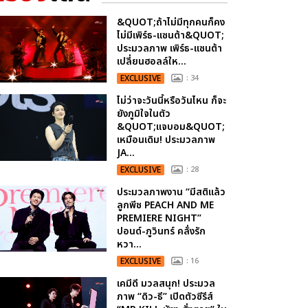
&QUOT;ถ้าไม่มีทุกคนก็คง
ไม่มีเพิร์ธ-แซนต้า&QUOT;
ประมวลภาพ เพิร์ธ-แซนต้า
เปลี่ยนฮอลล์ให...
EXCLUSIVE
: 34
ไม่ว่าจะวันนี้หรือวันไหน ก็จะ
ยังภูมิใจในตัว
&QUOT;แจบอม&QUOT;
เหมือนเดิม! ประมวลภาพ
JA...
EXCLUSIVE
: 28
ประมวลภาพงาน “มีสติแล้ว
ลูกพีช PEACH AND ME
PREMIERE NIGHT”
ปอนด์-ภูวินทร์ คลั่งรัก
หวา...
EXCLUSIVE
: 16
เคมีดี มวลสนุก! ประมวล
ภาพ “ดิว-ธี” เปิดตัวซีรีส์