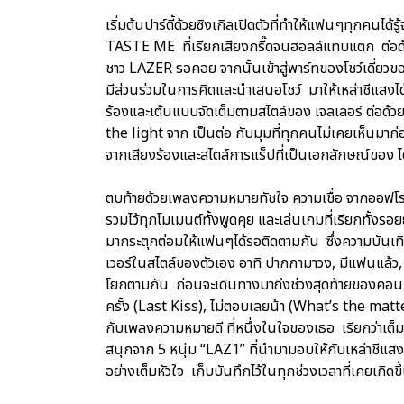
เริ่มต้นปาร์ตี้ด้วยซิงเกิลเปิดตัวที่ทำให้แฟนๆทุกคนไ
TASTE ME ที่เรียกเสียงกรี๊ดจนฮอลล์แทบแตก ต่อด้ว
ชาว LAZER รอคอย จากนั้นเข้าสู่พาร์ทของโชว์เดี่ยวข
มีส่วนร่วมในการคิดและนำเสนอโชว์ มาให้เหล่าชีแ
ร้องและเต้นแบบจัดเต็มตามสไตล์ของ เจลเลอร์ ต่อด้วยเพ
the light จาก เป็นต่อ กับมุมที่ทุกคนไม่เคยเห็นมาก
จากเสียงร้องและสไตล์การแร็ปที่เป็นเอกลักษณ์ของ ไ
ตบท้ายด้วยเพลงความหมายทัชใจ ความเชื่อ จากออฟโรด
รวมไว้ทุกโมเมนต์ทั้งพูดคุย และเล่นเกมที่เรียกทั้งรอย
มากระตุกต่อมให้แฟนๆได้รอติดตามกัน ซึ่งความบันเทิงย
เวอร์ในสไตล์ของตัวเอง อาทิ ปากกามาวง, มีแฟนแล้ว
โยกตามกัน ก่อนจะเดินทางมาถึงช่วงสุดท้ายของคอนเสิ
ครั้ง (Last Kiss), ไม่ตอบเลยน้า (What’s the matt
กับเพลงความหมายดี ที่หนึ่งในใจของเธอ เรียกว่าเต็มอ
สนุกจาก 5 หนุ่ม “LAZ1” ที่นำมามอบให้กับเหล่าชีแสง (
อย่างเต็มหัวใจ เก็บบันทึกไว้ในทุกช่วงเวลาที่เคยเกิดขึ้น