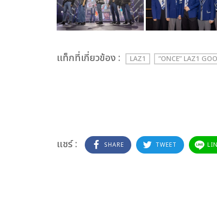
เเท็กที่เกี่ยวข้อง :
LAZ1
“ONCE” LAZ1 GO
แชร์ :
SHARE
TWEET
LI