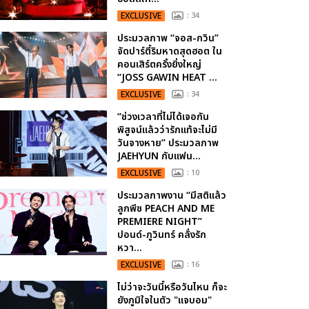
EXCLUSIVE
: 34
ประมวลภาพ “จอส-กวิน”
จัดปาร์ตี้ริมหาดสุดฮอต ใน
คอนเสิร์ตครั้งยิ่งใหญ่
“JOSS GAWIN HEAT ...
EXCLUSIVE
: 34
“ช่วงเวลาที่ไม่ได้เจอกัน
พิสูจน์แล้วว่ารักแท้จะไม่มี
วันจางหาย” ประมวลภาพ
JAEHYUN กับแฟน...
EXCLUSIVE
: 10
ประมวลภาพงาน “มีสติแล้ว
ลูกพีช PEACH AND ME
PREMIERE NIGHT”
ปอนด์-ภูวินทร์ คลั่งรัก
หวา...
EXCLUSIVE
: 16
ไม่ว่าจะวันนี้หรือวันไหน ก็จะ
ยังภูมิใจในตัว "แจบอม"