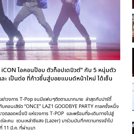
CON ไอคอนป๊อบ ตัวท็อปเดบิวต์” กับ 5 หนุ่มตัว
ละ เป็นต่อ ที่ก้าวขึ้นสู่บอยแบนด์หน้าใหม่ ได้เซ็น
ย่าวงการ T-Pop จนมีแฟนๆติดตามมากมาย ล่าสุดกับปาร์ตี้
กับคอนเสิร์ต “ONCE” LAZ1 GOODBYE PARTY กาลครั้งหนึ่ง
องราวตลอดหนึ่งปี แห่งวงการ T-POP และพร้อมที่จะเดินทางไปสู่
งแต่ละคน ชวนเหล่าชีแสง (Lazer) มาร่วมบันทึกความทรงจำไป
่ 11 มี.ค. ที่ผ่านมา