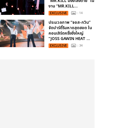
“MR.KILL มังงะสั่งตาย” ใน
งาน “MR.KILL...
EXCLUSIVE
: 14
ประมวลภาพ “จอส-กวิน”
จัดปาร์ตี้ริมหาดสุดฮอต ใน
คอนเสิร์ตครั้งยิ่งใหญ่
“JOSS GAWIN HEAT ...
EXCLUSIVE
: 34