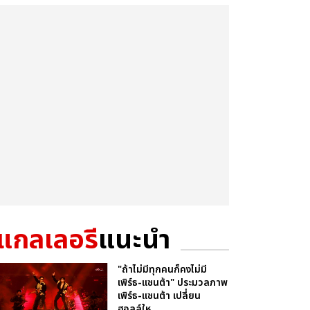
แกลเลอรี
แนะนำ
"ถ้าไม่มีทุกคนก็คงไม่มี
เพิร์ธ-แซนต้า" ประมวลภาพ
เพิร์ธ-แซนต้า เปลี่ยน
ฮอลล์ให...