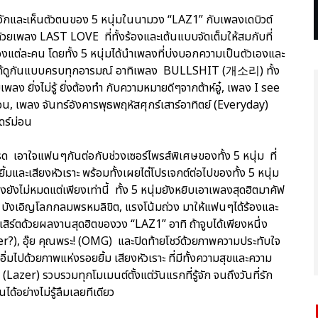
ด้รู้จักและเห็นตัวตนของ 5 หนุ่มในนามวง “LAZ1” กับเพลงเดบิวต์
ยเพลง LAST LOVE ที่ทั้งร้องและเต้นแบบจัดเต็มให้สมกับที่
องแต่ละคน โดยทั้ง 5 หนุ่มได้นำเพลงที่บ่งบอกความเป็นตัวเองและ
สงได้ดูกันแบบครบทุกอารมณ์ อาทิเพลง BULLSHIT (개소리) ทั้ง
ลง ยิ่งไม่รู้ ยิ่งต้องทำ กับความหมายดีๆจากต้าห์อู๋, เพลง I see
่อน, เพลง จันทร์อังคารพุธพฤหัสศุกร์เสาร์อาทิตย์ (Everyday)
ดร์ม่อน
 เอาใจแฟนๆกันต่อกับช่วงเซอร์ไพรส์พิเศษของทั้ง 5 หนุ่ม ที่
ยิ้มและเสียงหัวเราะ พร้อมทั้งเผยไต๋โปรเจกต์ต่อไปของทั้ง 5 หนุ่ม
ังไม่หมดแต่เพียงเท่านี้ ทั้ง 5 หนุ่มยังหยิบเอาเพลงสุดฮิตมาคัฟ
, บังเอิญโลกกลมพรหมลิขิต, แรงโน้มถ่วง มาให้แฟนๆได้ร้องและ
ร์ตด้วยผลงานสุดฮิตของวง “LAZ1” อาทิ ถ้าจูบได้เพียงหนึ่ง
er?), อุ๊ย คุณพระ! (OMG) และปิดท้ายโชว์ด้วยภาพความประทับใจ
ิ่มไปด้วยภาพแห่งรอยยิ้ม เสียงหัวเราะ ที่มีทั้งความสุขและความ
Lazer) รวบรวมทุกโมเมนต์ตั้งแต่วันแรกที่รู้จัก จนถึงวันที่รัก
ได้อย่างไม่รู้ลืมเลยทีเดียว