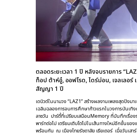
ตลอดระยะเวลา 1 ปี หลังจบรายการ “LAZ i
ท็อป ต้าห์อู๋, ออฟโรด, ไดร์ม่อน, เจลเลอร์ แ
สัญญา 1 ปี
เดบิวต์ในนามวง “LAZ1” สร้างผลงานเพลงสุดปังมาเข
เฉลิมฉลองการจบการศึกษาก้าวแรกในวงการบันเทิง
ลาซวัน ปาร์ตี้ที่เปรียบเสมือนMemory ที่บันทึกเรื่
พาร์ทต่อไป เตรียมเติบโตไปในเส้นทางใหม่อีกขั้นขอ
พร้อมกัน ณ เมืองไทยรัชดาลัย เธียเตอร์ เมื่อวันเสาร์ที