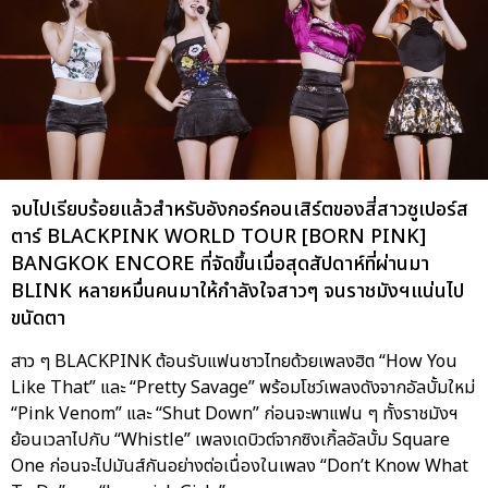
จบไปเรียบร้อยแล้วสำหรับอังกอร์คอนเสิร์ตของสี่สาวซูเปอร์ส
ตาร์ BLACKPINK WORLD TOUR [BORN PINK]
BANGKOK ENCORE ที่จัดขึ้นเมื่อสุดสัปดาห์ที่ผ่านมา
BLINK หลายหมื่นคนมาให้กำลังใจสาวๆ จนราชมังฯแน่นไป
ขนัดตา
สาว ๆ BLACKPINK ต้อนรับแฟนชาวไทยด้วยเพลงฮิต “How You
Like That” และ “Pretty Savage” พร้อมโชว์เพลงดังจากอัลบั้มใหม่
“Pink Venom” และ “Shut Down” ก่อนจะพาแฟน ๆ ทั้งราชมังฯ
ย้อนเวลาไปกับ “Whistle” เพลงเดบิวต์จากซิงเกิ้ลอัลบั้ม Square
One ก่อนจะไปมันส์กันอย่างต่อเนื่องในเพลง “Don’t Know What