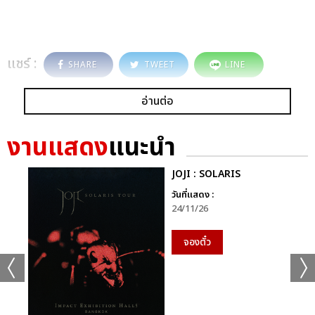
แชร์ :
SHARE
TWEET
LINE
อ่านต่อ
งานแสดง
แนะนำ
JOJI : SOLARIS
วันที่แสดง :
24/11/26
จองตั๋ว