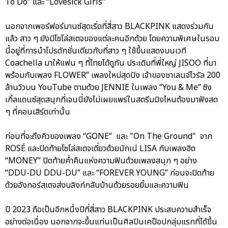
To Do” และ “Lovesick Girls”
นอกจากเพอร์ฟอร์มานซ์สุดเริ่ดที่สี่สาว BLACKPINK แสดงร่วมกัน
แล้ว สาว ๆ ยังมีโซโล่สเตจของแต่ละคนอีกด้วย โดยความพิเศษในรอบ
นี้อยู่ที่การนำโปรดักชั่นเดียวกับที่สาว ๆ ใช้ขึ้นแสดงบนเวที
Coachella มาให้แฟน ๆ ที่ไทยได้ดูกัน ประเดิมที่พี่ใหญ่ JISOO ที่มา
พร้อมกับเพลง FLOWER” เพลงใหม่สุดปัง เจ้าของชาเลนจ์ไวรัล 200
ล้านวิวบน YouTube ตามด้วย JENNIE ในเพลง “You & Me” ซิง
เกิ้ลแดนซ์สุดสนุกที่เจนนี่ยังไม่เผยแพร่ในสตรีมมิงไหนต้องมาฟังสด
ๆ ที่คอนเสิร์ตเท่านั้น
ก่อนที่จะถึงคิวของเพลง “GONE” และ "On The Ground" จาก
ROSÉ และปิดท้ายโซโล่สเตจเดี่ยวด้วยมักเน่ LISA กับเพลงฮิต
“MONEY” ปิดท้ายค่ำคืนแห่งความฟินด้วยเพลงสนุก ๆ อย่าง
“DDU-DU DDU-DU” และ “FOREVER YOUNG” ก่อนจะปิดท้าย
ด้วยอังกอร์สเตจส่งบลิงก์กลับบ้านด้วยรอยยิ้มและความฟิน
ปี 2023 ถือเป็นอีกหนึ่งปีที่สี่สาว BLACKPINK ประสบความสำเร็จ
อย่างต่อเนื่อง นอกจากจะขึ้นแท่นเป็นศิลปินเคป๊อปกลุ่มแรกที่ได้ขึ้น