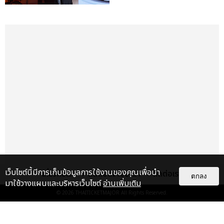
เว็บไซต์นี้มีการเก็บข้อมูลการใช้งานของคุณเพื่อนำ
เกี่ยวกับเรา
ติดต่อลงโฆษณา
ติดต่อเรา
เรื่อง
เด่น
ตกลง
มาใช้วางแผนและบริหารเว็บไซต์
อ่านเพิ่มเติม
© 2026
THAITICKETMAJOR
All Rights Reserved.
&QUOT;ถ้าไม่มีทุกคนก็คงไม่มี
เพิร์ธ-แซนต้า&QUOT; ประมวล
ภาพ เพิร์ธ-แซนต้า เปลี่ยน