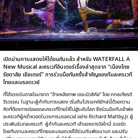
เปิดม่านการแสดงให้ได้ชมกันแล้ว สำหรับ WATERFALL A
New Musical ละครเวทีอินเตอร์เรื่องล่าสุดจาก “เมืองไทย
รัชดาลัย เธียเตอร์” การร่วมมือกันครั้งสำคัญของทีมละครเวที
ไทยและบรอดเวย์
ที่ได้แรงบันดาลใจมาจาก “ข้างหลังภาพ เดอะมิวสิคัล” โดย ถกลเกียรติ
วีรวรรณ ในฐานะผู้กำกับการแสดง เริ่มต้นโปรเจกต์ยักษ์นี้ด้วยความ
คิดที่ต้องการต่อยอดละครเวทีไทยให้ไปสู่ระดับโลก จึงร่วมมือกับเจ้าพ่อ
ละครเวทีผู้คร่ำหวอดในวงการบรอดเวย์ อย่าง Richard Maltby,Jr. ผู้
ประพันธ์บทละครเวที ผู้กำกับละครเวที เจ้าของรางวัลโทนี่ อวอร์ด
โดยทีมงานละครเวทีไทยและบรอดเวย์ได้ร่วมกันพัฒนาบท และปรับ