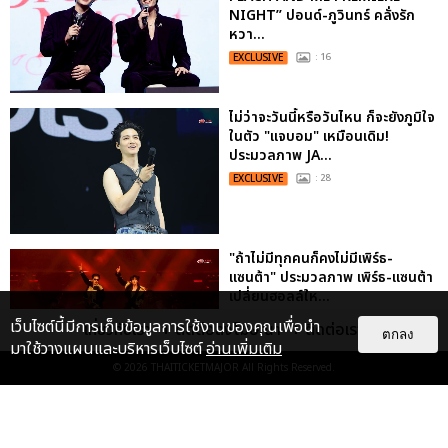
NIGHT” ปอนด์-ภูวินทร์ คลั่งรัก
หวา...
EXCLUSIVE
: 16
ไม่ว่าจะวันนี้หรือวันไหน ก็จะยังภูมิใจ
ในตัว "แจบอม" เหมือนเดิม!
ประมวลภาพ JA...
EXCLUSIVE
: 28
"ถ้าไม่มีทุกคนก็คงไม่มีเพิร์ธ-
แซนต้า" ประมวลภาพ เพิร์ธ-แซนต้า
เปลี่ยนฮอลล์ให...
EXCLUSIVE
: 34
เว็บไซต์นี้มีการเก็บข้อมูลการใช้งานของคุณเพื่อนำ
เกี่ยวกับเรา
ติดต่อลงโฆษณา
ติดต่อเรา
ตกลง
มาใช้วางแผนและบริหารเว็บไซต์
อ่านเพิ่มเติม
© 2026
THAITICKETMAJOR
All Rights Reserved.
ประมวลภาพ “จอส-กวิน” จัดปาร์ตี้
ริมหาดสุดฮอต ในคอนเสิร์ตครั้งยิ่ง
ใหญ่ “JOSS GAWIN HEAT ...