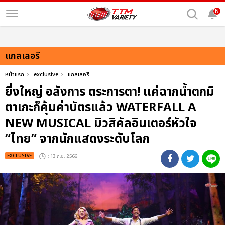
N
แกลเลอรี
หน้าแรก
exclusive
แกลเลอรี
ยิ่งใหญ่ อลังการ ตระการตา! แค่ฉากน้ำตกมิ
ตาเกะก็คุ้มค่าบัตรแล้ว WATERFALL A
NEW MUSICAL มิวสิคัลอินเตอร์หัวใจ
“ไทย” จากนักแสดงระดับโลก
EXCLUSIVE
: 13 ก.ย. 2566