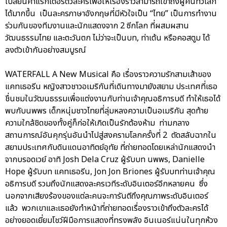
เปลี่ยนคาแรกเตอร์ตัวละครเพื่อให้เรื่องราวสามารถเข้าถึงผู้คนทั่วโลก
ได้มากขึ้น เป็นละครภาษาอังกฤษที่มีหัวใจเป็น “ไทย” เป็นการทำงาน
ร่วมกันของทีมงานและนักแสดงจาก 2 ซีกโลก ที่ผสมผสาน
วัฒนธรรมไทย และตะวันตก ไม่ว่าจะเป็นบท, ท่าเต้น หรือคอสตูม ได้
ลงตัวเข้ากันอย่างสมบูรณ์
WATERFALL A New Musical คือ เรื่องราวความรักสามเส้าของ
แคทเธอรีน หญิงสาวชาวอเมริกันที่เดินทางมายังสยาม ประเทศที่เธอ
ชื่นชมในวัฒนธรรมเพื่อแต่งงานกับท่านเจ้าคุณอธิการบดี ทำให้เธอได้
พบกับนพพร เด็กหนุ่มชาวไทยที่ลุ่มหลงความเป็นอเมริกัน สุดท้าย
ความใกล้ชิดของทั้งคู่ก็ก่อให้เกิดเป็นรักต้องห้าม ท่ามกลาง
สถานการณ์อันคุกรุ่นอันนำไปสู่สงครามโลกครั้งที่ 2 ตัดสลับฉากใน
สยามประเทศกับดินแดนอาทิตย์อุทัย ที่ถ่ายทอดโดยเหล่านักแสดงนำ
จากบรอดเวย์ อาทิ Josh Dela Cruz ผู้รับบท นพพร, Danielle
Hope ผู้รับบท แคทเธอรีน, Jon Jon Briones ผู้รับบทท่านเจ้าคุณ
อธิการบดี รวมถึงนักแสดงละครเวทีระดับอินเตอร์อีกหลายคน ซึ่ง
นอกจากเสียงร้องของแต่ละคนจะการันตีถึงคุณภาพระดับอินเตอร์
แล้ว พวกเขาและเธอยังทำหน้าที่ถ่ายทอดเรื่องราวเข้าถึงตัวละครได้
อย่างยอดเยี่ยมโชว์ฝีมือการแสดงที่ทรงพลัง อินเนอร์แน่นในทุกห้วง