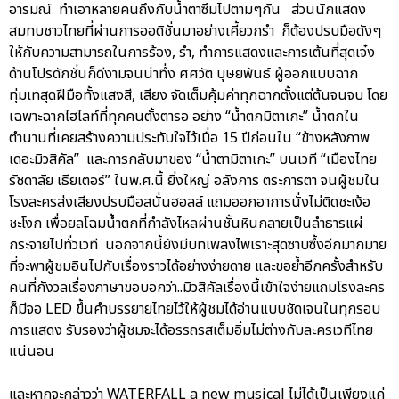
อารมณ์ ทำเอาหลายคนถึงกับน้ำตาซึมไปตามๆกัน ส่วนนักแสดง
สมทบชาวไทยที่ผ่านการออดิชั่นมาอย่างเคี้ยวกรำ ก็ต้องปรบมือดังๆ
ให้กับความสามารถในการร้อง, รำ, ทำการแสดงและการเต้นที่สุดเจ๋ง
ด้านโปรดักชั่นก็ดีงามจนน่าทึ่ง ศศวัต บุษยพันธ์ ผู้ออกแบบฉาก
ทุ่มเทสุดฝีมือทั้งแสงสี, เสียง จัดเต็มคุ้มค่าทุกฉากตั้งแต่ต้นจนจบ โดย
เฉพาะฉากไฮไลท์ที่ทุกคนตั้งตารอ อย่าง “น้ำตกมิตาเกะ” น้ำตกใน
ตำนานที่เคยสร้างความประทับใจไว้เมื่อ 15 ปีก่อนใน “ข้างหลังภาพ
เดอะมิวสิคัล” และการกลับมาของ “น้ำตามิตาเกะ” บนเวที “เมืองไทย
รัชดาลัย เธียเตอร์” ในพ.ศ.นี้ ยิ่งใหญ่ อลังการ ตระการตา จนผู้ชมใน
โรงละครส่งเสียงปรบมือสนั่นฮอลล์ แถมออกอาการนั่งไม่ติดชะเง้อ
ชะโงก เพื่อยลโฉมน้ำตกที่กำลังไหลผ่านชั้นหินกลายเป็นลำธารแผ่
กระจายไปทั่วเวที นอกจากนี้ยังมีบทเพลงไพเราะสุดซาบซึ้งอีกมากมาย
ที่จะพาผู้ชมอินไปกับเรื่องราวได้อย่างง่ายดาย และขอย้ำอีกครั้งสำหรับ
คนที่กังวลเรื่องภาษาขอบอกว่า..มิวสิคัลเรื่องนี้เข้าใจง่ายแถมโรงละคร
ก็มีจอ LED ขึ้นคำบรรยายไทยไว้ให้ผู้ชมได้อ่านแบบชัดเจนในทุกรอบ
การแสดง รับรองว่าผู้ชมจะได้อรรถรสเต็มอิ่มไม่ต่างกับละครเวทีไทย
แน่นอน
และหากจะกล่าวว่า WATERFALL a new musical ไม่ได้เป็นเพียงแค่