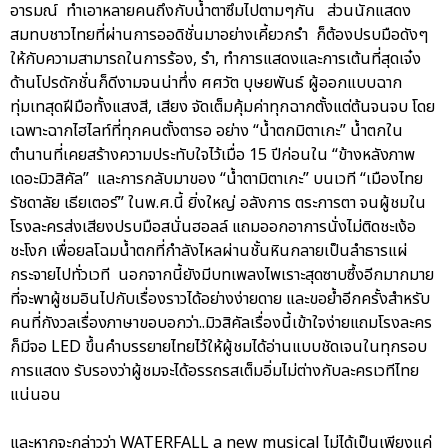
อารมณ์ ทำเอาหลายคนถึงกับน้ำตาซึมไปตามๆกัน ส่วนนักแสดง
สมทบชาวไทยที่ผ่านการออดิชั่นมาอย่างเคี้ยวกรำ ก็ต้องปรบมือดังๆ
ให้กับความสามารถในการร้อง, รำ, ทำการแสดงและการเต้นที่สุดเจ๋ง
ด้านโปรดักชั่นก็ดีงามจนน่าทึ่ง ศศวัต บุษยพันธ์ ผู้ออกแบบฉาก
ทุ่มเทสุดฝีมือทั้งแสงสี, เสียง จัดเต็มคุ้มค่าทุกฉากตั้งแต่ต้นจนจบ โดย
เฉพาะฉากไฮไลท์ที่ทุกคนตั้งตารอ อย่าง “น้ำตกมิตาเกะ” น้ำตกใน
ตำนานที่เคยสร้างความประทับใจไว้เมื่อ 15 ปีก่อนใน “ข้างหลังภาพ
เดอะมิวสิคัล” และการกลับมาของ “น้ำตามิตาเกะ” บนเวที “เมืองไทย
รัชดาลัย เธียเตอร์” ในพ.ศ.นี้ ยิ่งใหญ่ อลังการ ตระการตา จนผู้ชมใน
โรงละครส่งเสียงปรบมือสนั่นฮอลล์ แถมออกอาการนั่งไม่ติดชะเง้อ
ชะโงก เพื่อยลโฉมน้ำตกที่กำลังไหลผ่านชั้นหินกลายเป็นลำธารแผ่
กระจายไปทั่วเวที นอกจากนี้ยังมีบทเพลงไพเราะสุดซาบซึ้งอีกมากมาย
ที่จะพาผู้ชมอินไปกับเรื่องราวได้อย่างง่ายดาย และขอย้ำอีกครั้งสำหรับ
คนที่กังวลเรื่องภาษาขอบอกว่า..มิวสิคัลเรื่องนี้เข้าใจง่ายแถมโรงละคร
ก็มีจอ LED ขึ้นคำบรรยายไทยไว้ให้ผู้ชมได้อ่านแบบชัดเจนในทุกรอบ
การแสดง รับรองว่าผู้ชมจะได้อรรถรสเต็มอิ่มไม่ต่างกับละครเวทีไทย
แน่นอน
และหากจะกล่าวว่า WATERFALL a new musical ไม่ได้เป็นเพียงแค่