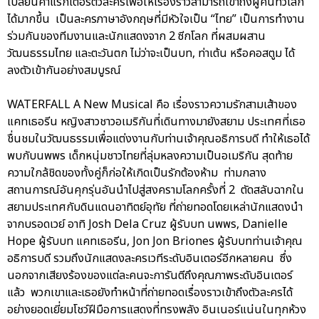
เปลี่ยนคาแรกเตอร์ตัวละครเพื่อให้เรื่องราวสามารถเข้าถึงผู้คนทั่วโลก
ได้มากขึ้น เป็นละครภาษาอังกฤษที่มีหัวใจเป็น “ไทย” เป็นการทำงาน
ร่วมกันของทีมงานและนักแสดงจาก 2 ซีกโลก ที่ผสมผสาน
วัฒนธรรมไทย และตะวันตก ไม่ว่าจะเป็นบท, ท่าเต้น หรือคอสตูม ได้
ลงตัวเข้ากันอย่างสมบูรณ์
WATERFALL A New Musical คือ เรื่องราวความรักสามเส้าของ
แคทเธอรีน หญิงสาวชาวอเมริกันที่เดินทางมายังสยาม ประเทศที่เธอ
ชื่นชมในวัฒนธรรมเพื่อแต่งงานกับท่านเจ้าคุณอธิการบดี ทำให้เธอได้
พบกับนพพร เด็กหนุ่มชาวไทยที่ลุ่มหลงความเป็นอเมริกัน สุดท้าย
ความใกล้ชิดของทั้งคู่ก็ก่อให้เกิดเป็นรักต้องห้าม ท่ามกลาง
สถานการณ์อันคุกรุ่นอันนำไปสู่สงครามโลกครั้งที่ 2 ตัดสลับฉากใน
สยามประเทศกับดินแดนอาทิตย์อุทัย ที่ถ่ายทอดโดยเหล่านักแสดงนำ
จากบรอดเวย์ อาทิ Josh Dela Cruz ผู้รับบท นพพร, Danielle
Hope ผู้รับบท แคทเธอรีน, Jon Jon Briones ผู้รับบทท่านเจ้าคุณ
อธิการบดี รวมถึงนักแสดงละครเวทีระดับอินเตอร์อีกหลายคน ซึ่ง
นอกจากเสียงร้องของแต่ละคนจะการันตีถึงคุณภาพระดับอินเตอร์
แล้ว พวกเขาและเธอยังทำหน้าที่ถ่ายทอดเรื่องราวเข้าถึงตัวละครได้
อย่างยอดเยี่ยมโชว์ฝีมือการแสดงที่ทรงพลัง อินเนอร์แน่นในทุกห้วง