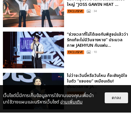
ใหญ่ “JOSS GAWIN HEAT ...
EXCLUSIVE
: 34
“ช่วงเวลาที่ไม่ได้เจอกันพิสูจน์แล้วว่า
รักแท้จะไม่มีวันจางหาย” ประมวล
ภาพ JAEHYUN กับแฟน...
EXCLUSIVE
: 10
ไม่ว่าจะวันนี้หรือวันไหน ก็จะยังภูมิใจ
ในตัว "แจบอม" เหมือนเดิม!
ประมวลภาพ JA...
EXCLUSIVE
: 28
เว็บไซต์นี้มีการเก็บข้อมูลการใช้งานของคุณเพื่อนำ
ตกลง
มาใช้วางแผนและบริหารเว็บไซต์
อ่านเพิ่มเติม
"ถ้าไม่มีทุกคนก็คงไม่มีเพิร์ธ-
แซนต้า" ประมวลภาพ เพิร์ธ-แซนต้า
เปลี่ยนฮอลล์ให...