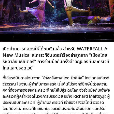
เปิดม่านการแสดงให้ได้ชมกันแล้ว สำหรับ WATERFALL A
New Musical ละครเวทีอินเตอร์เรื่องล่าสุดจาก “เมืองไทย
รัชดาลัย เธียเตอร์” การร่วมมือกันครั้งสำคัญของทีมละครเวที
ไทยและบรอดเวย์
ที่ได้แรงบันดาลใจมาจาก “ข้างหลังภาพ เดอะมิวสิคัล” โดย ถกลเกียรติ
วีรวรรณ ในฐานะผู้กำกับการแสดง เริ่มต้นโปรเจกต์ยักษ์นี้ด้วยความ
คิดที่ต้องการต่อยอดละครเวทีไทยให้ไปสู่ระดับโลก จึงร่วมมือกับเจ้าพ่อ
ละครเวทีผู้คร่ำหวอดในวงการบรอดเวย์ อย่าง Richard Maltby,Jr. ผู้
ประพันธ์บทละครเวที ผู้กำกับละครเวที เจ้าของรางวัลโทนี่ อวอร์ด
โดยทีมงานละครเวทีไทยและบรอดเวย์ได้ร่วมกันพัฒนาบท และปรับ