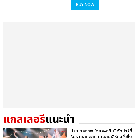
BUY NOW
แกลเลอรี
แนะนำ
ประมวลภาพ “จอส-กวิน” จัดปาร์ตี้
ริมหาดสุดฮอต ในคอนเสิร์ตครั้งยิ่ง