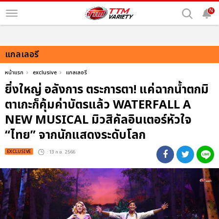
N
แกลเลอรี
หน้าแรก
exclusive
แกลเลอรี
ยิ่งใหญ่ อลังการ ตระการตา! แค่ฉากน้ำตกมิ
ตาเกะก็คุ้มค่าบัตรแล้ว WATERFALL A
NEW MUSICAL มิวสิคัลอินเตอร์หัวใจ
“ไทย” จากนักแสดงระดับโลก
EXCLUSIVE
: 13 ก.ย. 2566