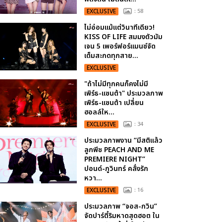
EXCLUSIVE
: 58
ไม่อ่อมแม้แต่วินาทีเดียว!
KISS OF LIFE สมมงตัวมัม
เจน 5 เพอร์ฟอร์แมนซ์จัด
เต็มสะกดทุกสาย...
EXCLUSIVE
"ถ้าไม่มีทุกคนก็คงไม่มี
เพิร์ธ-แซนต้า" ประมวลภาพ
เพิร์ธ-แซนต้า เปลี่ยน
ฮอลล์ให...
EXCLUSIVE
: 34
ประมวลภาพงาน “มีสติแล้ว
ลูกพีช PEACH AND ME
PREMIERE NIGHT”
ปอนด์-ภูวินทร์ คลั่งรัก
หวา...
EXCLUSIVE
: 16
ประมวลภาพ “จอส-กวิน”
จัดปาร์ตี้ริมหาดสุดฮอต ใน