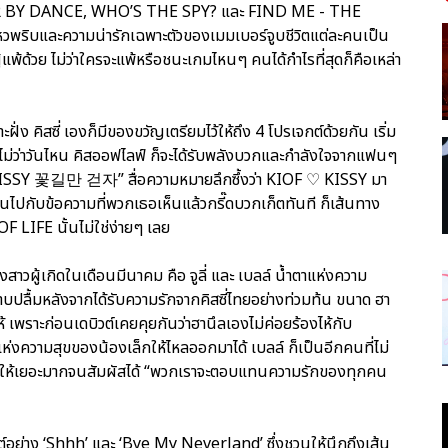
R BY DANCE, WHO’S THE SPY? และ FIND ME - THE
พริบและความน่ารักเฉพาะตัวของเมมเบอร์จูบชีวิตแต่ละคนเป็น
พ้ด้วย ไม่ว่าใครจะแพ้หรือชนะเกมไหนๆ คนได้กำไรที่สุดก็คือเหล่า
่ง คิสซี่ เองก็มีของขวัญเตรียมไว้ให้ถึง 4 โปรเจกต์ด้วยกัน เริ่ม
ไม่ว่าวันไหน คิสออฟไลฟ์ ก็จะได้รับพลังบวกและกำลังใจจากแฟนๆ
KISSY 꽃길만 걷자” สื่อความหมายลึกซึ้งว่า KIOF ♡ KISSY มา
นไปกับข้อความที่พวกเธอเห็นแล้วกรี๊ดบวกเก็ตทันที ก็เส้นทาง
F LIFE นั้นไม่ใช่ง่ายๆ เลย
สาวผู้เกิดในเดือนมีนาคม คือ จูลี่ และ เบลล์ น้ำตาแห่งความ
มปลาบปลื้มหลังจากได้รับความรักจากคิสซี่ไทยอย่างท่วมท้น ขนาด ฮา
ไห้ เพราะก่อนเดบิวต์เคยคุยกันว่าฮานึลเองไม่ค่อยร้องไห้กับ
ห่งความสุขของน้องเล็กให้ไหลออกมาได้ เบลล์ ก็เป็นอีกคนที่ไม่
งมาให้เยอะมากจนสัมผัสได้ “พวกเราจะตอบแทนความรักของทุกคน
์อย่าง ‘Shhh’ และ ‘Bye My Neverland’ ซึ่งชวนให้นึกถึงเส้น