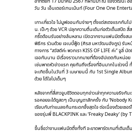
อาทิตย์ที่ 17 มีนาคม 2567 ที่ผ่านมา ณ แจ้งวัฒนะ ฮอล
วัน วัน เอ็นเตอร์เทนเม้นท์ (Four One One Enterta
เกาะเกี่ยวใจ ไม่มูฟออนกันง่ายๆ ตั้งแต่สเตจแรกกันไปเล
น. เป๊ะๆ ด้วย VCR ปลุกความตื่นเต้นก่อตัวเต็มสปีด 
กรี๊ดต้อนรับอย่างล้นหลาม เปิดฉากงานแฟนมีตติ้งสมมง
พิธีกร ร่วมด้วย เจเบบี้ฟู้ด (ศิรส มหาวัฒนอังกูร) รั
ทางการ “สวัสดีค่ะ พวกเรา KISS OF LIFE ค่ะ” จูลี่ นัต
เจอกันนาน มีเรื่องราวมากมายที่ต้องอัปเดตกันหน่อย
เช่นพาดหัวข่าวแรก คุยกันถึงเรื่องที่อินมากในช่วงนี้ ท
จะเกิดขึ้นในวันที่ 3 เมษายนนี้ กับ 1st Single Album
ด้วย ได้ใจไปเต็มๆ
หลังจากที่สี่สาวจูบชีวิตตอบทุกข่าวเล่าทุกความจริงกันเร
รอคอยจะได้ดูสดๆ เป็นบุญตาสักครั้ง กับ ‘Nobody Kn
เรียบกับท่าแมลงก้นกระดกจึ้งสุดใจ ต่อเนื่องด้วยเซอร
ของรุ่นพี่ BLACKPINK และ ‘Freaky Deaky’ (by Tyg
ขึ้นชื่อว่างานแฟนมีตติ้งทั้งที จะขาดพาร์ตเกมที่เติ