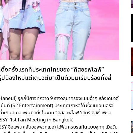
ีตติ้งครั้งแรกที่ประเทศไทยของ “คิสออฟไลฟ์”
๊ปน้องใหม่แต่เดบิวต์มาเป็นตัวมัมเรียบร้อยทั้งสี่
ึล (Haneul) รุกกี้ปีศาจที่กวาด 9 รางวัลมาครองแบบฉ่ำๆ หลังเดบิวต์
ทนเม้นท์ (S2 Entertainment) ประเทศเกาหลีใต้ ซึ่งขนเอเนอร์จี
่ำเกินสเกลแฟนมีตติ้งในงาน “คิสออฟไลฟ์ ‘เดียร์ คิสซี่’ เฟิร์ส
ISSY’ 1st Fan Meeting in Bangkok)
SY ชื่อแฟนคลับของพวกเธอ) ได้ฟินครบรสกันแบบจุกๆ เมื่อวัน