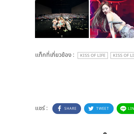
เเท็กที่เกี่ยวข้อง :
KISS OF LIFE
KISS OF L
แชร์ :
SHARE
TWEET
LI