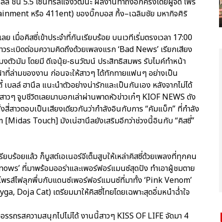
ล์ ชั้น 5.5 เซ็นทรัลแจ้งวัฒนะ ผลงานทำถึงอีกครั้งโดยผู้จัด โฟร์
inment หรือ 411ent) ของบิ๊กบอส กึ้ง–เฉลิมชัย มหากิจศิริ
ย เมื่อคิสซี่เข้าประจำที่กันเรียบร้อย บนเวทีเริ่มตรงเวลา 17:00
สี่สาวระเบิดต่อมความคิดถึงด้วยเพลงแรก ‘Bad News’ เรียกเสียง
ตัวมัม โดยมี ดีเจนุ้ย-ธนวัฒน์ ประสิทธิสมพร รับไมค์ทำหน้า
บหน้าที่ล่ามของงาน ก่อนจะให้สาวๆ ได้ทักทายแฟนๆ อย่างเป็น
ตี้ เบลล์ ฮานึล แนะนำตัวอย่างน่ารักและเป็นกันเอง หลังจากไม่ได้
 สาวๆ จูบชีวิตเลยมาบอกเล่าผ่านพาดหัวข่าวเก๋ๆ KIOF NEWS ดัง
ั้งสี่สาวตอบเป็นเสียงเดียวกันว่ากำลังอินกับการ “คัมแบ็ก” ที่กำลัง
 [Midas Touch] มังเน่ฮานึลยังเสริมอีกว่าช่วงนี้อินกับ “คิสซี่”
ียบร้อยแล้ว ก็บูสต์เอเนอร์จีเต็มสูบให้เหล่าคิสซี่ด้วยเพลงที่ทุกคน
ows’ ที่มาพร้อมออร่าและเพอร์ฟอร์แมนซ์สุดปัง ทำเอาผู้ชมตาย
์ไพรส์ไฟลุกพึ่บกับแดนซ์เพอร์ฟอร์แมนซ์ที่มาทั้ง ‘Pink Venom’
a, Doja Cat) เตรียมมาให้คิสซี่ไทยโดยเฉพาะสุดอิ่มหนำฉ่ำใจ
มเต็มอรรถรสความสนุกไปไม่ได้ งานนี้สาวๆ KISS OF LIFE จัดมา 4