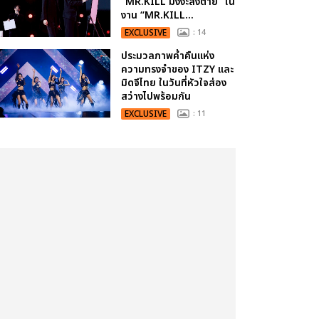
“MR.KILL มังงะสั่งตาย” ใน
งาน “MR.KILL...
EXCLUSIVE
: 14
ประมวลภาพค่ำคืนแห่ง
ความทรงจำของ ITZY และ
มิดจีไทย ในวันที่หัวใจส่อง
สว่างไปพร้อมกัน
EXCLUSIVE
: 11