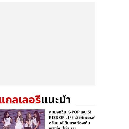
แกลเลอรี
แนะนำ
สมมงควีน K-POP เจน 5!
KISS OF LIFE เสิร์ฟเพอร์ฟ
อร์แมนซ์เต็มแรง ร้องเต้น
พลังล้น ไม่สนสเ...