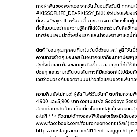
ทางฝ่าฟันของพวกเธอ จากวันนั้นจนถึงวันนี้ ทุกคนเป
#KISSOFLIFE_DEARKISSY_BKK ยังไม่จบเพียงเท่านั้
ที่เพลง ‘Says It’ พร้อมคลื่นทะเลดวงดาวสีแดงโดยผู้ช
ทั้งสี่เมมเบอร์เผยความรู้สึกที่ได้ใช้เวลาร่วมกับคิสซี่
มาพร้อมแฟนมีตติ้งครั้งแรก และน่าจะเพราะสาเหตุนี้ที
นัตตี้ “ขอบคุณทุกคนที่มาในวันนี้ด้วยนะคะ” จูลี่ “วันนี
ความทรงจำดีๆเยอะเลย ในอนาคตเราก็จะมาหาบ่อยๆ รอกั
สุขทั้งนั้นเลย ต้องขอบคุณคิสซี่ และขอบคุณที่ทำให้
บ่อยๆ และเรามาเดินบนเส้นทางที่มีแต่ดอกไม้ไปด้วยกั
เลยว่าอินจริงกับข้อความบนป้ายสโลแกนของแฟนคลับล้า
ความฟินยังไม่หมด! ผู้จัด “โฟร์วันวันฯ” ตบท้ายค
4,900 และ 5,900 บาท ด้วยเบเนฟิต Goodbye Session ท
สบตาก่อนกลับบ้าน เก็บเกี่ยวโมเมนต์สุดคุ้มจนหยดส
อะไร?! *** ติดตามได้ทางออฟฟิเชียลโซเชียลมีเดียขอ
www.facebook.com/fouroneoneent เอ็กซ์ (ทวิต
https://instagram.com/411ent และยูทูบ https: