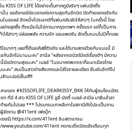
็น KISS OF LIFE ได้อย่างเต็มภาคภูมิจริงๆ แฟนมีตติ้ง
น ขออังกอร์ต่อเวลาแห่งความสุขกันอีกนิด ปิดท้ายของจริงกัน
มในฮอลล์ อีกหนึ่งโปรเจกต์ที่แฟนคลับจัดให้สาวๆ ในครั้งนี้ โดย
ไทยอย่างสุดซึ้ง ถึงแม้จะไม่ใช่การมากรุงเทพฯ ครั้งแรก แต่ก็เป็นการ
่ทำให้สาวๆ ปล่อยพลัง ความรัก และแพชชัน จัดเต็มแบบไม่มีกั๊กเลย
้ดีใจมากๆ เลยที่ได้เจอคิสซี่ตัวจริง และได้มาแสดงด้วยกันแบบนี้ มี
นอีกไม่นานนะคะ” ฮานึล “หลังจากเดบิวต์มีแต่เรื่องดีๆ มีความ
วันนี้มีแต่ความสุขนะคะ” เบลล์ “ในอนาคตพวกเราก็จะมาเมืองไทย
นนะคะ” สมเป็นสาวช่างสังเกตและใส่ใจรายละเอียด ยืนยันอีกทีไป
นเปอร์เซ็นต์!!!!
วามพิเศษของ #KISSOFLIFE_DEARKISSY_BKK ให้กับผู้ชมโซนบัตร
ี่มี 4 สาว KISS OF LIFE จูลี่-นัตตี้-เบลล์-ฮานึล มายืนอำลา
ุดท้ายกันไปเลย *** โปรแกรมเกาหลีเกาใจสถานีถัดไปจะเป็นงาน
งผู้จัดงาน @411ent เฟซบุ๊ก
เตอร์) https://x.com/411ent อินสตาแกรม
//www.youtube.com/411ent กดกระดิ่งเปิดแจ้งเตือนทุก