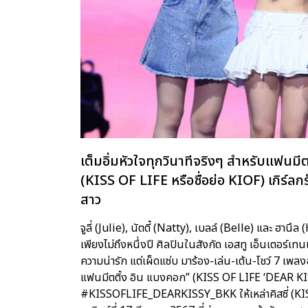
เต็มอิ่มหัวใจทุกวินาทีจริงๆ สำหรับแฟนม
(KISS OF LIFE หรือชื่อย่อ KIOF) เกิร์ลกรุ
สาว
จูลี่ (Julie), นัตตี้ (Natty), เบลล์ (Belle) และ ฮาน
เพียงไม่ถึงหนึ่งปี ศิลปินในสังกัด เอสทู เอ็นเตอร์เ
ความน่ารัก แต่เผ็ดแซ่บ มาร้อง-เล่น-เต้น-โชว์ 7 เพลงฉ
แฟนมีตติ้ง อิน แบงคอก” (KISS OF LIFE ‘DEAR K
#KISSOFLIFE_DEARKISSY_BKK ให้เหล่าคิสซี่ (KIS