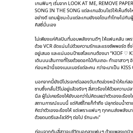
เกมฟินๆ เริ่มจาก LOOK AT ME, REMOVE PAPE
SONG IN THE SONG แต่ละเกมล้วนโชว์ให้เห็นถึงไหว
อย่างดี แถมผู้ชนะในแต่ละเกมยังขอโดนทำโทษไปกับผู้แ
คิสซี่นั่นเอง
ไม่เพียงแค่ศิลปินที่มอบพลังงานดีๆ ให้แฟนคลับ เพราะฝั
ด้วย VCR อัดแน่นไปด้วยความรักและแรงซัพพอร์ต ซึ่ง
อยู่เสมอ และแน่นอนป้ายสโลแกนต้องมา “KIOF ♡ 
เดินบนเส้นทางที่โรยด้วยดอกไม้กันเถอะ ทำเอาสาวๆ อิ
ก่อนหน้านี้ของเมมเบอร์แต่ละคน กว่าจะมาเป็น KISS O
นอกจากนี้ยังมีโปรเจกต์ฉลองวันเกิดล่วงหน้าให้แก่สอง
ซาบซึ้งกลั้นไว้ไม่อยู่แล้วจริงๆ สี่สาวร้องไห้ด้วยควา
นึล ผู้ไม่เคยร้องไห้ยังบอกว่าไม่คิดเลยว่าตัวเองจะร้อง
สถานการณ์แบบนี้ แต่คิสซี่ไทยก็ทำถึง ปลุกต่อมน้ำตาแ
คิดว่าตัวเองจะร้องไห้ แต่เพราะแฟนๆ ทุกคนส่งพลั
ด้วยดนตรีและโชว์ดีๆ ต่อไป รักนะคะ”
ก่อนจากกันสี่สาวจูบชีวิตบอกลาแฟนๆ ด้วยเพลงเดบิวต