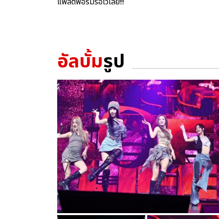
แพลตฟอร์มรอไว้เลย!!!
อัลบั้ม
รูป