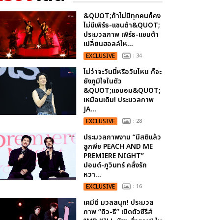
&QUOT;ถ้าไม่มีทุกคนก็คง
ไม่มีเพิร์ธ-แซนต้า&QUOT;
ประมวลภาพ เพิร์ธ-แซนต้า
เปลี่ยนฮอลล์ให...
EXCLUSIVE
: 34
ไม่ว่าจะวันนี้หรือวันไหน ก็จะ
ยังภูมิใจในตัว
&QUOT;แจบอม&QUOT;
เหมือนเดิม! ประมวลภาพ
JA...
EXCLUSIVE
: 28
ประมวลภาพงาน “มีสติแล้ว
ลูกพีช PEACH AND ME
PREMIERE NIGHT”
ปอนด์-ภูวินทร์ คลั่งรัก
หวา...
EXCLUSIVE
: 16
เคมีดี มวลสนุก! ประมวล
ภาพ “ดิว-ธี” เปิดตัวซีรีส์