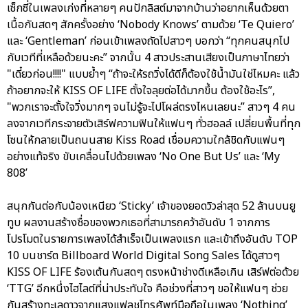
เซ็กซี่ในเพลงเก่งที่หลายๆ คนปักลิสต์มาจากบ้านว่าอยากเห็นด้วยตา
เนื้อกันสดๆ สักครั้งอย่าง ‘Nobody Knows’ ตามด้วย ‘Te Quiero’
และ ‘Gentleman’ ก่อนเข้าเพลงถัดไปสาวๆ บอกว่า “ทุกคนสนุกไป
กับเวทีที่เหลือด้วยนะคะ” จากนั้น 4 สาวประสานเสียงเป็นภาษาไทยว่า
"เดี๋ยวก่อน!!!!" แบบย้ำๆ “ถ้าจะให้รถวิ่งได้ดีก็ต้องใช้น้ำมันใช่ไหมคะ แล้ว
ถ้าอยากจะให้ KISS OF LIFE ตั้งใจลุยต่อได้มากขึ้น ต้องใช้อะไร”,
"พวกเราจะตั้งใจวิ่งมากๆ จนไม่รู้จะไปโผล่ตรงไหนเลยนะ” สาวๆ 4 คน
ลงจากเวทีกระจายตัวเสิร์ฟความฟินให้แฟนๆ ทั่วฮอลล์ เปลี่ยนพื้นที่ทุก
โซนให้กลายเป็นถนนสาย Kiss Road เชื่อมความใกล้ชิดกับแฟนๆ
อย่างแท้จริง ขับเคลื่อนไปด้วยเพลง ‘No One But Us’ และ ‘My
808’
สนุกกันต่อกับน้องเหนียว ‘Sticky’ เจ้าของยอดวิวล่าสุด 52 ล้านบนยู
ทูบ ผลงานสร้างชื่อของพวกเธอที่สามารถคว้าอันดับ 1 จากการ
โปรโมตในรายการเพลงได้สำเร็จเป็นเพลงแรก และเข้าถึงอันดับ TOP
10 บนชาร์ต Billboard World Digital Song Sales ได้ดูสาวๆ
KISS OF LIFE ร้องเต้นกันสดๆ ตรงหน้าช่างดีเหลือเกิน เสิร์ฟต่อด้วย
‘TTG’ อีกหนึ่งไฮไลต์ที่น่าประทับใจ คือช่วงที่สาวๆ ขอให้แฟนๆ ช่วย
กันสร้างทะเลดาวจากแสงแฟลชโทรศัพท์มือถือในเพลง ‘Nothing’