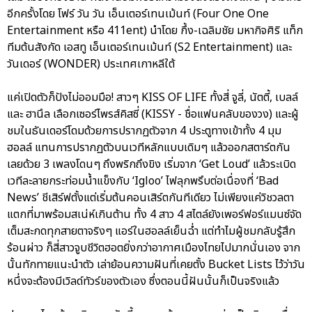
อีกครั้งโดย โฟร์ วัน วัน เอ็นเตอร์เทนเม้นท์ (Four One One
Entertainment หรือ 411ent) นำโดย กึ้ง-เฉลิมชัย มหากิจศิริ แท็ก
ทีมต้นสังกัด เอสทู เอ็นเตอร์เทนเม้นท์ (S2 Entertainment) และ
วันเดอร์ (WONDER) ประเทศเกาหลีใต้
แค่เปิดตัวก็ปังไม่ออมมือ! สาวๆ KISS OF LIFE ทั้งสี่ จูลี่, นัตตี้, เบลล์
และ ฮานึล เลือกเซอร์ไพรส์คิสซี่ (KISSY - ชื่อแฟนคลับของวง) และผู้
ชมในธันเดอร์โดมด้วยการปรากฏตัวจาก 4 ประตูทางเข้าทั้ง 4 มุม
ฮอลล์ แทนการปรากฏตัวบนเวทีหลักแบบเดิมๆ แล้วออกสตาร์ตกัน
เลยด้วย 3 เพลงโดนๆ ถึงพริกถึงขิง เริ่มจาก ‘Get Loud’ แล้วระเบิด
เวทีละลายกระท่อมน้ำแข็งกับ ‘Igloo’ ไฟลุกพรึบต่อเนื่องที่ ‘Bad
News’ ชีเสิร์ฟตั้งแต่เริ่มต้นคอนเสิร์ตกันทีเดียว ไม่เพียงแค่วิชวลตา
แตกที่มาพร้อมสเน่ห์เกินต้าน ทั้ง 4 สาว 4 สไตล์ยังเพอร์ฟอร์แมนซ์จัด
เต็มสะกดทุกสายตาจริงๆ แอร์ในฮอลล์เย็นฉ่ำ แต่ทำไมผู้ชมกลับรู้สึก
ร้อนผ่าว ก็สี่สาวจูบชีวิตฮอตยิ่งกว่าอากาศเมืองไทยไปมากนั่นเอง จาก
นั้นทักทายแนะนำตัว เล่าย้อนความฝันที่เคยตั้ง Bucket Lists ไว้ว่าวัน
หนึ่งจะต้องมีเวิลด์ทัวร์ของตัวเอง ซึ่งตอนนี้ฝันนั้นก็เป็นจริงแล้ว