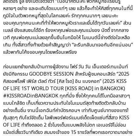
ลีดเดอร์ จูลี่ ยังเปิดใจด้วยว่า “ในอนาคตนะคะ พวกหนูก็จะเรียนรู้
หลายๆ อย่าง และจะเติบโตแบบเท่ๆ เลย แล้วก็จะทำให้คิสซี่ทุกคนในที่นี้
ภูมิใจในตัวพวกหนูที่สุดในโลกเลยค่ะ รักทุกคนมากๆ เลยนะคะ
ขอบคุณทุกคนนะคะที่ทำให้พวกหนูหัวเราะและยิ้มได้ทุกวันเลยค่ะ” ส่วน
เบลล์ ยังแสบซนได้อีก ร้องหาคุณพ่อและคุณแม่ของ นัตตี้ จากกลาง
เวที คุณพ่อคุณแม่เลยลุกขึ้นยืนโบกมือให้ โมเมนต์นี้ช่างดีต่อใจเหลือ
เกิน ทั้งสี่สาวทิ้งท้ายด้วยคำสัญญาว่า “จะรีบกลับมาเจอกันอีกแน่นอน”
แล้วพากันโค้งขอบคุณโดยพร้อมเพรียง
ก่อนแยกย้ายกลับบ้านทางผู้จัดงาน โฟร์ วัน วัน เอ็นเตอร์เทนเม้นท์
ยังมีกิจกรรม GOODBYE SESSION สำหรับผู้ชมคอนเสิร์ต “2025
คิสออฟไลฟ์ เฟิร์ส เวิลด์ ทัวร์ [คิส โรด] อิน แบงคอก” (2025 KISS
OF LIFE 1ST WORLD TOUR [KISS ROAD] in BANGKOK)
#KISSROADinBANGKOK ทุกที่นั่ง ซึ่งให้ทุกคนได้โบกมือลาสาวๆ
แบบใกล้ชิด เก็บเกี่ยวความประทับใจโมเมนต์สุดท้ายติดตัวกลับบ้าน
อย่างเต็มอิ่ม งานนี้เอกฉันท์ค่าบัตรคอนฯ เท่ากับศูนย์บาทของแทร่!
คุ้มสุดๆ กับโชว์จัดเต็ม ไลฟ์เพอร์ฟอร์แมนซ์เด็ดเผ็ดแซ่บที่สี่สาว KISS
OF LIFE ทำถึงตลอด 2 ชั่วโมงเต็มแบบพลังไม่ตก เอเนอร์จีไม่อ่อม
แม้แต่เสี้ยววินาทีเดียว สมมงเจ้าของ 15 รางวัลที่พวกเธอกวาดมาอย่าง