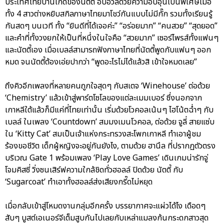
ประเทศไทยบ้านเกิดของนัตตี้ อบอวลด้วยความอบอุ่นเป็นพิเศษเมื่อ
ทั้ง 4 สาวต่างหยิบสกิลภาษาไทยมาโชว์กันแบบไม่มีกั๊ก รวมทั้งเรียนรู้
กันสดๆ บนเวที ทั้ง “ยินดีที่ได้เจอค่ะ” “อร่อยมาก” “คนสวย” “สุดยอด”
และคำที่ทั้งวงยกให้เป็นที่หนึ่งในใจคือ “สวยมาก” เซอร์ไพรส์ทั้งแฟนๆ
และนัตตี้เอง เมื่อเบลล์สามารถฟังภาษาไทยที่นัตตี้พูดกับแฟนๆ ออก
หมด จนนัตตี้ต้องเอ่ยปากว่า “พูดอะไรไม่ได้แล้วสิ เข้าใจหมดเลย”
ถึงคิวอีกเพลงที่หลายคนถูกใจสุดๆ กับสเตจ ‘Winehouse’ ต่อด้วย
‘Chemistry’ แล้วเข้าสู่พาร์ตโซโลของแต่ละเมมเบอร์ ซึ่งนอกจาก
เกาหลีใต้แล้วก็มีแค่ที่ไทยเท่านั้น เริ่มด้วยโวคอลเน้นๆ ไฮโน้ตฉ่ำๆ กับ
เบลล์ ในเพลง ‘Countdown’ สมมงเมนโวคอล, ต่อด้วย จูลี่ สายแซ่บ
ใน ‘Kitty Cat’ สมเป็นเจ้าแห่งกระทรวงสะโพกเกาหลี ทำเอาผู้ชม
ร้องขอชีวิต เด็กผู้หญิงจะอยู่กันยังไง, ตามด้วย ฮานึล ที่ปรากฏตัวตรง
บริเวณ Gate 1 พร้อมเพลง ‘Play Love Games’ เดินเกมน่ารักจู่
โจมคิสซี่ วิ่งซนเสิร์ฟความใกล้ชิดทั่วฮอลล์ ปิดด้วย นัตตี้ กับ
‘Sugarcoat’ ทำเอาทั้งฮอลล์ส่งเสียงกรี๊ดไม่หยุด
เมื่อกลับเข้าสู่โหมดงานกลุ่มอีกครั้ง บรรยากาศจะแผ่วได้ไง เดือดๆ
สับๆ บูสต์เอเนอร์จีเต็มสูบกันไปเลยกับเหล่าแมลงก้นกระดกสาวสุด