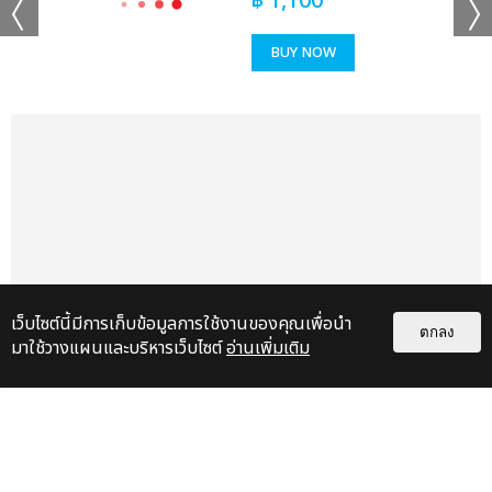
฿
1,100
เเท็กที่เกี่ยวข้อง :
BUY NOW
KISS OF LIFE
2025 KISS OF LIFE 1ST WORLD TOUR [KISS ROAD] IN
BANGKOK
แชร์ :
เว็บไซต์นี้มีการเก็บข้อมูลการใช้งานของคุณเพื่อนำ
SHARE
TWEET
LINE
ตกลง
มาใช้วางแผนและบริหารเว็บไซต์
อ่านเพิ่มเติม
แกลเลอรี
แนะนำ