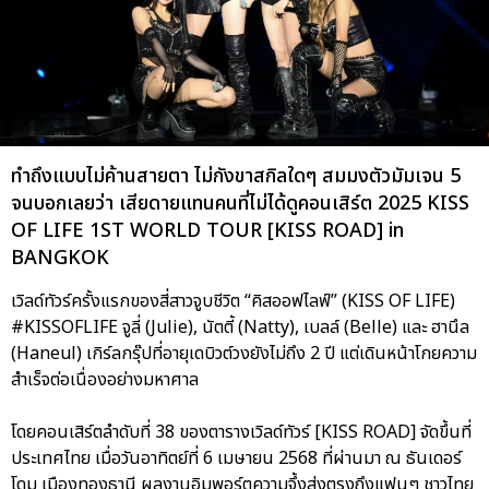
ทำถึงแบบไม่ค้านสายตา ไม่กังขาสกิลใดๆ สมมงตัวมัมเจน 5
จนบอกเลยว่า เสียดายแทนคนที่ไม่ได้ดูคอนเสิร์ต 2025 KISS
OF LIFE 1ST WORLD TOUR [KISS ROAD] in
BANGKOK
เวิลด์ทัวร์ครั้งแรกของสี่สาวจูบชีวิต “คิสออฟไลฟ์” (KISS OF LIFE)
#KISSOFLIFE จูลี่ (Julie), นัตตี้ (Natty), เบลล์ (Belle) และ ฮานึล
(Haneul) เกิร์ลกรุ๊ปที่อายุเดบิวต์วงยังไม่ถึง 2 ปี แต่เดินหน้าโกยความ
สำเร็จต่อเนื่องอย่างมหาศาล
โดยคอนเสิร์ตลำดับที่ 38 ของตารางเวิลด์ทัวร์ [KISS ROAD] จัดขึ้นที่
ประเทศไทย เมื่อวันอาทิตย์ที่ 6 เมษายน 2568 ที่ผ่านมา ณ ธันเดอร์
โดม เมืองทองธานี ผลงานอิมพอร์ตความจึ้งส่งตรงถึงแฟนๆ ชาวไทย