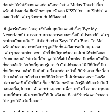
ก่อนส่งไม้ต่อให้สองเพลงก่อนอังกอร์อย่าง ‘Midas Touch’ ที่มา
พร้อมโปรเจกต์พู่เชียร์สีทองสุดน่ารักจาก KISSY ไทย และ ‘Shhh’ เพ
ลงเดบิวต์ที่แฟนๆ ร้องตามกันได้ทั้งฮอลล์
เข้าสู่พาร์ตอังกอร์ อบอุ่นหัวใจขั้นสุดกับเพลงช้าซึ้งๆ ‘Bye My
Neverland’ ในบรรยากาศทะเลดาวรอบสองซึ่งเป็นโปรเจกต์ที่แฟนๆ
ชาวไทยนัดแนะกันไว้ แล้วปิดท้ายด้วย ‘Says It’ กับ ‘Back To Me’
พร้อมคำขอบคุณจากใจสาวๆ จูบชีวิตทั้ง 4 ถึงการสนับสนุนของ
แฟนๆ ตลอดมาโดยเฉพาะ นัตตี้ ซึ่งมีคุณพ่อคุณแม่มาให้กำลังใจและ
ร่วมชมคอนเสิร์ตในวันนี้ด้วย พูดไปก็ซึ้งไป น้ำตาไหลเป็นเพื่อนนัตตี้กัน
ทั้งฮอลล์แล้ว “อย่างที่ทุกคนรู้นะคะว่า มันไม่ง่ายเลย 10 ปีที่นัตตี้เป็น
ทั้งเด็กเทรน แล้วก็เป็นศิลปินเดี่ยวมาก่อนหน้านี้ ก็มีช่วงเวลาที่เหนื่อย
ด้วย แล้วก็อยากท้อด้วย บางทีก็คิดว่าทางนี้ไม่ใช่ทางของเราจริงหรือ
เปล่า แต่พอวันนี้นัตตี้ได้มาขึ้นเวทีที่ธันเดอร์โดม คือรู้สึกได้เลยว่า มันมี
เหตุผลที่หนูไม่ยอมแพ้ เพราะว่าหนูอดทนเพื่อจะมาวันนี้ ขอบคุณทุกคน
นะคะที่ทำความฝันของนัตตี้ให้เป็นจริง และก็ขอให้ช่วยซัพพอร์ตตลอด
ไป หนูจะไม่ลืมวันนี้เลยค่ะ”