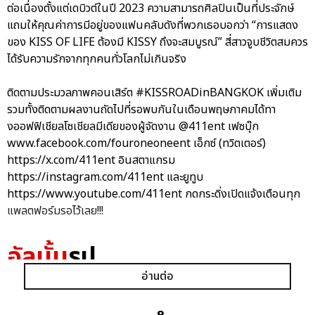
ต่อเนื่องตั้งแต่เดบิวต์ในปี 2023 ความสามารถศิลปินเป็นที่ประจักษ์
แถมให้คุณค่าการมีอยู่ของแฟนคลับดังที่พวกเธอบอกว่า “การแสดง
ของ KISS OF LIFE ต้องมี KISSY ถึงจะสมบูรณ์” สี่สาวจูบชีวิตสมควร
ได้รับความรักจากทุกคนทั่วโลกไม่เกินจริง
ติดตามประมวลภาพคอนเสิร์ต #KISSROADinBANGKOK เพิ่มเติม
รวมทั้งติดตามผลงานถัดไปที่รอพบกันในเดือนพฤษภาคมได้ทา
งออฟฟิเชียลโซเชียลมีเดียของผู้จัดงาน @411ent เฟซบุ๊ก
www.facebook.com/fouroneoneent เอ็กซ์ (ทวิตเตอร์)
https://x.com/411ent อินสตาแกรม
https://instagram.com/411ent และยูทูบ
https://www.youtube.com/411ent กดกระดิ่งเปิดแจ้งเตือนทุก
แพลตฟอร์มรอไว้เลย!!!
อัลบั้ม
รูป
อ่านต่อ