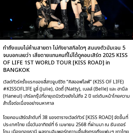
ทำถึงแบบไม่ค้านสายตา ไม่กังขาสกิลใดๆ สมมงตัวมัมเจน 5
จนบอกเลยว่า เสียดายแทนคนที่ไม่ได้ดูคอนเสิร์ต 2025 KISS
OF LIFE 1ST WORLD TOUR [KISS ROAD] in
BANGKOK
เวิลด์ทัวร์ครั้งแรกของสี่สาวจูบชีวิต “คิสออฟไลฟ์” (KISS OF LIFE)
#KISSOFLIFE จูลี่ (Julie), นัตตี้ (Natty), เบลล์ (Belle) และ ฮานึล
(Haneul) เกิร์ลกรุ๊ปที่อายุเดบิวต์วงยังไม่ถึง 2 ปี แต่เดินหน้าโกยความ
สำเร็จต่อเนื่องอย่างมหาศาล
โดยคอนเสิร์ตลำดับที่ 38 ของตารางเวิลด์ทัวร์ [KISS ROAD] จัดขึ้นที่
ประเทศไทย เมื่อวันอาทิตย์ที่ 6 เมษายน 2568 ที่ผ่านมา ณ ธันเดอร์
โดม เมืองทองธานี ผลงานอิมพอร์ตความจึ้งส่งตรงถึงแฟนๆ ชาวไทย