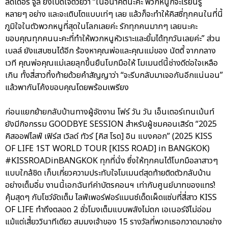
ลีดเดอร์ จูลี่ ยังเปิดใจด้วยว่า “ในอนาคตนะคะ พวกหนูก็จะเรียนรู้
หลายๆ อย่าง และจะเติบโตแบบเท่ๆ เลย แล้วก็จะทำให้คิสซี่ทุกคนในที่นี้
ภูมิใจในตัวพวกหนูที่สุดในโลกเลยค่ะ รักทุกคนมากๆ เลยนะคะ
ขอบคุณทุกคนนะคะที่ทำให้พวกหนูหัวเราะและยิ้มได้ทุกวันเลยค่ะ” ส่วน
เบลล์ ยังแสบซนได้อีก ร้องหาคุณพ่อและคุณแม่ของ นัตตี้ จากกลาง
เวที คุณพ่อคุณแม่เลยลุกขึ้นยืนโบกมือให้ โมเมนต์นี้ช่างดีต่อใจเหลือ
เกิน ทั้งสี่สาวทิ้งท้ายด้วยคำสัญญาว่า “จะรีบกลับมาเจอกันอีกแน่นอน”
แล้วพากันโค้งขอบคุณโดยพร้อมเพรียง
ก่อนแยกย้ายกลับบ้านทางผู้จัดงาน โฟร์ วัน วัน เอ็นเตอร์เทนเม้นท์
ยังมีกิจกรรม GOODBYE SESSION สำหรับผู้ชมคอนเสิร์ต “2025
คิสออฟไลฟ์ เฟิร์ส เวิลด์ ทัวร์ [คิส โรด] อิน แบงคอก” (2025 KISS
OF LIFE 1ST WORLD TOUR [KISS ROAD] in BANGKOK)
#KISSROADinBANGKOK ทุกที่นั่ง ซึ่งให้ทุกคนได้โบกมือลาสาวๆ
แบบใกล้ชิด เก็บเกี่ยวความประทับใจโมเมนต์สุดท้ายติดตัวกลับบ้าน
อย่างเต็มอิ่ม งานนี้เอกฉันท์ค่าบัตรคอนฯ เท่ากับศูนย์บาทของแทร่!
คุ้มสุดๆ กับโชว์จัดเต็ม ไลฟ์เพอร์ฟอร์แมนซ์เด็ดเผ็ดแซ่บที่สี่สาว KISS
OF LIFE ทำถึงตลอด 2 ชั่วโมงเต็มแบบพลังไม่ตก เอเนอร์จีไม่อ่อม
แม้แต่เสี้ยววินาทีเดียว สมมงเจ้าของ 15 รางวัลที่พวกเธอกวาดมาอย่าง