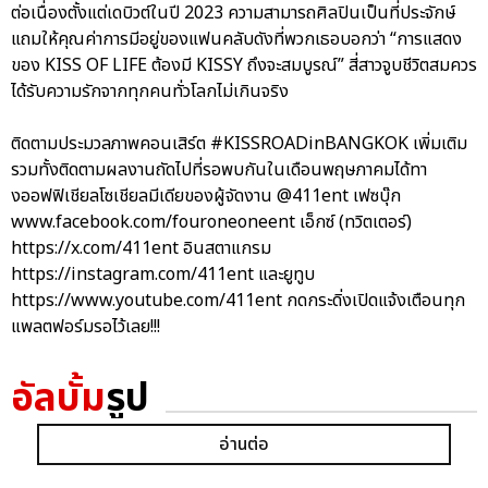
ต่อเนื่องตั้งแต่เดบิวต์ในปี 2023 ความสามารถศิลปินเป็นที่ประจักษ์
แถมให้คุณค่าการมีอยู่ของแฟนคลับดังที่พวกเธอบอกว่า “การแสดง
ของ KISS OF LIFE ต้องมี KISSY ถึงจะสมบูรณ์” สี่สาวจูบชีวิตสมควร
ได้รับความรักจากทุกคนทั่วโลกไม่เกินจริง
ติดตามประมวลภาพคอนเสิร์ต #KISSROADinBANGKOK เพิ่มเติม
รวมทั้งติดตามผลงานถัดไปที่รอพบกันในเดือนพฤษภาคมได้ทา
งออฟฟิเชียลโซเชียลมีเดียของผู้จัดงาน @411ent เฟซบุ๊ก
www.facebook.com/fouroneoneent เอ็กซ์ (ทวิตเตอร์)
https://x.com/411ent อินสตาแกรม
https://instagram.com/411ent และยูทูบ
https://www.youtube.com/411ent กดกระดิ่งเปิดแจ้งเตือนทุก
แพลตฟอร์มรอไว้เลย!!!
อัลบั้ม
รูป
อ่านต่อ