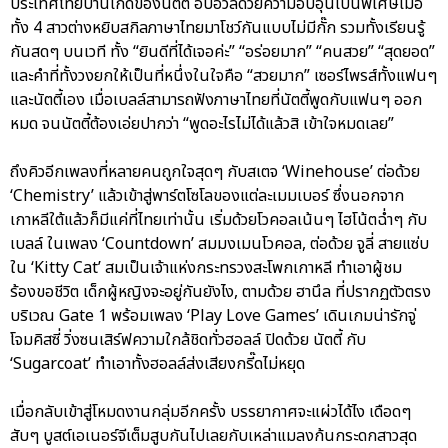
ประเทศไทยบ้านเกิดของนัตตี้ อบอวลด้วยความอบอุ่นเป็นพิเศษเมื่อ
ทั้ง 4 สาวต่างหยิบสกิลภาษาไทยมาโชว์กันแบบไม่มีกั๊ก รวมทั้งเรียนรู้
กันสดๆ บนเวที ทั้ง “ยินดีที่ได้เจอค่ะ” “อร่อยมาก” “คนสวย” “สุดยอด”
และคำที่ทั้งวงยกให้เป็นที่หนึ่งในใจคือ “สวยมาก” เซอร์ไพรส์ทั้งแฟนๆ
และนัตตี้เอง เมื่อเบลล์สามารถฟังภาษาไทยที่นัตตี้พูดกับแฟนๆ ออก
หมด จนนัตตี้ต้องเอ่ยปากว่า “พูดอะไรไม่ได้แล้วสิ เข้าใจหมดเลย”
ถึงคิวอีกเพลงที่หลายคนถูกใจสุดๆ กับสเตจ ‘Winehouse’ ต่อด้วย
‘Chemistry’ แล้วเข้าสู่พาร์ตโซโลของแต่ละเมมเบอร์ ซึ่งนอกจาก
เกาหลีใต้แล้วก็มีแค่ที่ไทยเท่านั้น เริ่มด้วยโวคอลเน้นๆ ไฮโน้ตฉ่ำๆ กับ
เบลล์ ในเพลง ‘Countdown’ สมมงเมนโวคอล, ต่อด้วย จูลี่ สายแซ่บ
ใน ‘Kitty Cat’ สมเป็นเจ้าแห่งกระทรวงสะโพกเกาหลี ทำเอาผู้ชม
ร้องขอชีวิต เด็กผู้หญิงจะอยู่กันยังไง, ตามด้วย ฮานึล ที่ปรากฏตัวตรง
บริเวณ Gate 1 พร้อมเพลง ‘Play Love Games’ เดินเกมน่ารักจู่
โจมคิสซี่ วิ่งซนเสิร์ฟความใกล้ชิดทั่วฮอลล์ ปิดด้วย นัตตี้ กับ
‘Sugarcoat’ ทำเอาทั้งฮอลล์ส่งเสียงกรี๊ดไม่หยุด
เมื่อกลับเข้าสู่โหมดงานกลุ่มอีกครั้ง บรรยากาศจะแผ่วได้ไง เดือดๆ
สับๆ บูสต์เอเนอร์จีเต็มสูบกันไปเลยกับเหล่าแมลงก้นกระดกสาวสุด