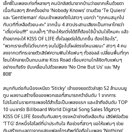
เซ็กซี่ในเพลงเก่งที่หลายๆ คนปักลิสต์มาจากบ้านว่าอยากเห็นด้วยตา
เนื้อกันสดๆ สักครั้งอย่าง ‘Nobody Knows’ ตามด้วย ‘Te Quiero’
และ ‘Gentleman’ ก่อนเข้าเพลงถัดไปสาวๆ บอกว่า “ทุกคนสนุกไป
กับเวทีที่เหลือด้วยนะคะ” จากนั้น 4 สาวประสานเสียงเป็นภาษาไทยว่า
"เดี๋ยวก่อน!!!!" แบบย้ำๆ “ถ้าจะให้รถวิ่งได้ดีก็ต้องใช้น้ำมันใช่ไหมคะ แล้ว
ถ้าอยากจะให้ KISS OF LIFE ตั้งใจลุยต่อได้มากขึ้น ต้องใช้อะไร”,
"พวกเราจะตั้งใจวิ่งมากๆ จนไม่รู้จะไปโผล่ตรงไหนเลยนะ” สาวๆ 4 คน
ลงจากเวทีกระจายตัวเสิร์ฟความฟินให้แฟนๆ ทั่วฮอลล์ เปลี่ยนพื้นที่ทุก
โซนให้กลายเป็นถนนสาย Kiss Road เชื่อมความใกล้ชิดกับแฟนๆ
อย่างแท้จริง ขับเคลื่อนไปด้วยเพลง ‘No One But Us’ และ ‘My
808’
สนุกกันต่อกับน้องเหนียว ‘Sticky’ เจ้าของยอดวิวล่าสุด 52 ล้านบนยู
ทูบ ผลงานสร้างชื่อของพวกเธอที่สามารถคว้าอันดับ 1 จากการ
โปรโมตในรายการเพลงได้สำเร็จเป็นเพลงแรก และเข้าถึงอันดับ TOP
10 บนชาร์ต Billboard World Digital Song Sales ได้ดูสาวๆ
KISS OF LIFE ร้องเต้นกันสดๆ ตรงหน้าช่างดีเหลือเกิน เสิร์ฟต่อด้วย
‘TTG’ อีกหนึ่งไฮไลต์ที่น่าประทับใจ คือช่วงที่สาวๆ ขอให้แฟนๆ ช่วย
กันสร้างทะเลดาวจากแสงแฟลชโทรศัพท์มือถือในเพลง ‘Nothing’