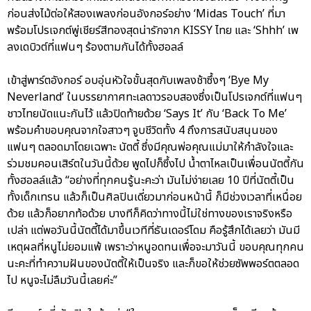
ก่อนส่งไม้ต่อให้สองเพลงก่อนอังกอร์อย่าง ‘Midas Touch’ ที่มา
พร้อมโปรเจกต์พู่เชียร์สีทองสุดน่ารักจาก KISSY ไทย และ ‘Shhh’ เพ
ลงเดบิวต์ที่แฟนๆ ร้องตามกันได้ทั้งฮอลล์
เข้าสู่พาร์ตอังกอร์ อบอุ่นหัวใจขั้นสุดกับเพลงช้าซึ้งๆ ‘Bye My
Neverland’ ในบรรยากาศทะเลดาวรอบสองซึ่งเป็นโปรเจกต์ที่แฟนๆ
ชาวไทยนัดแนะกันไว้ แล้วปิดท้ายด้วย ‘Says It’ กับ ‘Back To Me’
พร้อมคำขอบคุณจากใจสาวๆ จูบชีวิตทั้ง 4 ถึงการสนับสนุนของ
แฟนๆ ตลอดมาโดยเฉพาะ นัตตี้ ซึ่งมีคุณพ่อคุณแม่มาให้กำลังใจและ
ร่วมชมคอนเสิร์ตในวันนี้ด้วย พูดไปก็ซึ้งไป น้ำตาไหลเป็นเพื่อนนัตตี้กัน
ทั้งฮอลล์แล้ว “อย่างที่ทุกคนรู้นะคะว่า มันไม่ง่ายเลย 10 ปีที่นัตตี้เป็น
ทั้งเด็กเทรน แล้วก็เป็นศิลปินเดี่ยวมาก่อนหน้านี้ ก็มีช่วงเวลาที่เหนื่อย
ด้วย แล้วก็อยากท้อด้วย บางทีก็คิดว่าทางนี้ไม่ใช่ทางของเราจริงหรือ
เปล่า แต่พอวันนี้นัตตี้ได้มาขึ้นเวทีที่ธันเดอร์โดม คือรู้สึกได้เลยว่า มันมี
เหตุผลที่หนูไม่ยอมแพ้ เพราะว่าหนูอดทนเพื่อจะมาวันนี้ ขอบคุณทุกคน
นะคะที่ทำความฝันของนัตตี้ให้เป็นจริง และก็ขอให้ช่วยซัพพอร์ตตลอด
ไป หนูจะไม่ลืมวันนี้เลยค่ะ”