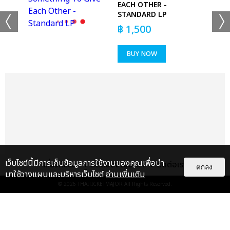
EACH OTHER -
STANDARD LP
เเท็กที่เกี่ยวข้อง :
฿
1,500
KISS OF LIFE
BUY NOW
2025 KISS OF LIFE 1ST WORLD TOUR [KISS ROAD] IN
BANGKOK
แชร์ :
SHARE
TWEET
LINE
เว็บไซต์นี้มีการเก็บข้อมูลการใช้งานของคุณเพื่อนำ
เกี่ยวกับเรา
ติดต่อลงโฆษณา
ติดต่อเรา
ตกลง
มาใช้วางแผนและบริหารเว็บไซต์
อ่านเพิ่มเติม
© 2026
THAITICKETMAJOR
All Rights Reserved.