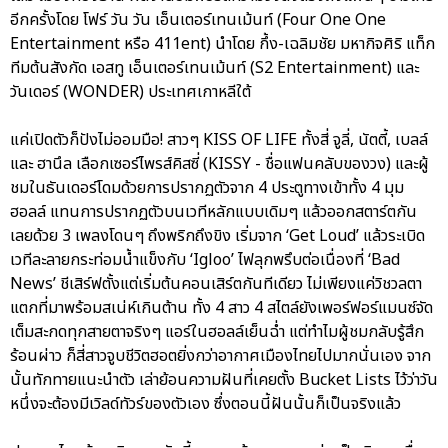
อีกครั้งโดย โฟร์ วัน วัน เอ็นเตอร์เทนเม้นท์ (Four One One
Entertainment หรือ 411ent) นำโดย กึ้ง-เฉลิมชัย มหากิจศิริ แท็ก
ทีมต้นสังกัด เอสทู เอ็นเตอร์เทนเม้นท์ (S2 Entertainment) และ
วันเดอร์ (WONDER) ประเทศเกาหลีใต้
แค่เปิดตัวก็ปังไม่ออมมือ! สาวๆ KISS OF LIFE ทั้งสี่ จูลี่, นัตตี้, เบลล์
และ ฮานึล เลือกเซอร์ไพรส์คิสซี่ (KISSY - ชื่อแฟนคลับของวง) และผู้
ชมในธันเดอร์โดมด้วยการปรากฏตัวจาก 4 ประตูทางเข้าทั้ง 4 มุม
ฮอลล์ แทนการปรากฏตัวบนเวทีหลักแบบเดิมๆ แล้วออกสตาร์ตกัน
เลยด้วย 3 เพลงโดนๆ ถึงพริกถึงขิง เริ่มจาก ‘Get Loud’ แล้วระเบิด
เวทีละลายกระท่อมน้ำแข็งกับ ‘Igloo’ ไฟลุกพรึบต่อเนื่องที่ ‘Bad
News’ ชีเสิร์ฟตั้งแต่เริ่มต้นคอนเสิร์ตกันทีเดียว ไม่เพียงแค่วิชวลตา
แตกที่มาพร้อมสเน่ห์เกินต้าน ทั้ง 4 สาว 4 สไตล์ยังเพอร์ฟอร์แมนซ์จัด
เต็มสะกดทุกสายตาจริงๆ แอร์ในฮอลล์เย็นฉ่ำ แต่ทำไมผู้ชมกลับรู้สึก
ร้อนผ่าว ก็สี่สาวจูบชีวิตฮอตยิ่งกว่าอากาศเมืองไทยไปมากนั่นเอง จาก
นั้นทักทายแนะนำตัว เล่าย้อนความฝันที่เคยตั้ง Bucket Lists ไว้ว่าวัน
หนึ่งจะต้องมีเวิลด์ทัวร์ของตัวเอง ซึ่งตอนนี้ฝันนั้นก็เป็นจริงแล้ว