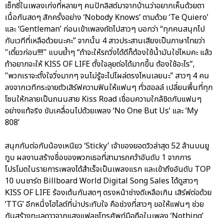
เซ็กซี่ในเพลงเก่งที่หลายๆ คนปักลิสต์มาจากบ้านว่าอยากเห็นด้วยตา
เนื้อกันสดๆ สักครั้งอย่าง ‘Nobody Knows’ ตามด้วย ‘Te Quiero’
และ ‘Gentleman’ ก่อนเข้าเพลงถัดไปสาวๆ บอกว่า “ทุกคนสนุกไป
กับเวทีที่เหลือด้วยนะคะ” จากนั้น 4 สาวประสานเสียงเป็นภาษาไทยว่า
"เดี๋ยวก่อน!!!!" แบบย้ำๆ “ถ้าจะให้รถวิ่งได้ดีก็ต้องใช้น้ำมันใช่ไหมคะ แล้ว
ถ้าอยากจะให้ KISS OF LIFE ตั้งใจลุยต่อได้มากขึ้น ต้องใช้อะไร”,
"พวกเราจะตั้งใจวิ่งมากๆ จนไม่รู้จะไปโผล่ตรงไหนเลยนะ” สาวๆ 4 คน
ลงจากเวทีกระจายตัวเสิร์ฟความฟินให้แฟนๆ ทั่วฮอลล์ เปลี่ยนพื้นที่ทุก
โซนให้กลายเป็นถนนสาย Kiss Road เชื่อมความใกล้ชิดกับแฟนๆ
อย่างแท้จริง ขับเคลื่อนไปด้วยเพลง ‘No One But Us’ และ ‘My
808’
สนุกกันต่อกับน้องเหนียว ‘Sticky’ เจ้าของยอดวิวล่าสุด 52 ล้านบนยู
ทูบ ผลงานสร้างชื่อของพวกเธอที่สามารถคว้าอันดับ 1 จากการ
โปรโมตในรายการเพลงได้สำเร็จเป็นเพลงแรก และเข้าถึงอันดับ TOP
10 บนชาร์ต Billboard World Digital Song Sales ได้ดูสาวๆ
KISS OF LIFE ร้องเต้นกันสดๆ ตรงหน้าช่างดีเหลือเกิน เสิร์ฟต่อด้วย
‘TTG’ อีกหนึ่งไฮไลต์ที่น่าประทับใจ คือช่วงที่สาวๆ ขอให้แฟนๆ ช่วย
กันสร้างทะเลดาวจากแสงแฟลชโทรศัพท์มือถือในเพลง ‘Nothing’