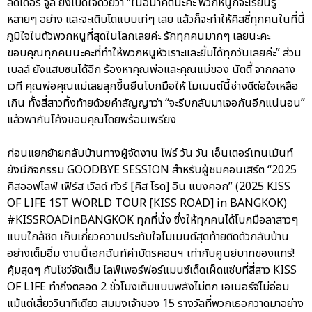
ลีดเดอร์ จูลี่ ยังเปิดใจด้วยว่า “ในอนาคตนะคะ พวกหนูก็จะเรียนรู้
หลายๆ อย่าง และจะเติบโตแบบเท่ๆ เลย แล้วก็จะทำให้คิสซี่ทุกคนในที่นี้
ภูมิใจในตัวพวกหนูที่สุดในโลกเลยค่ะ รักทุกคนมากๆ เลยนะคะ
ขอบคุณทุกคนนะคะที่ทำให้พวกหนูหัวเราะและยิ้มได้ทุกวันเลยค่ะ” ส่วน
เบลล์ ยังแสบซนได้อีก ร้องหาคุณพ่อและคุณแม่ของ นัตตี้ จากกลาง
เวที คุณพ่อคุณแม่เลยลุกขึ้นยืนโบกมือให้ โมเมนต์นี้ช่างดีต่อใจเหลือ
เกิน ทั้งสี่สาวทิ้งท้ายด้วยคำสัญญาว่า “จะรีบกลับมาเจอกันอีกแน่นอน”
แล้วพากันโค้งขอบคุณโดยพร้อมเพรียง
ก่อนแยกย้ายกลับบ้านทางผู้จัดงาน โฟร์ วัน วัน เอ็นเตอร์เทนเม้นท์
ยังมีกิจกรรม GOODBYE SESSION สำหรับผู้ชมคอนเสิร์ต “2025
คิสออฟไลฟ์ เฟิร์ส เวิลด์ ทัวร์ [คิส โรด] อิน แบงคอก” (2025 KISS
OF LIFE 1ST WORLD TOUR [KISS ROAD] in BANGKOK)
#KISSROADinBANGKOK ทุกที่นั่ง ซึ่งให้ทุกคนได้โบกมือลาสาวๆ
แบบใกล้ชิด เก็บเกี่ยวความประทับใจโมเมนต์สุดท้ายติดตัวกลับบ้าน
อย่างเต็มอิ่ม งานนี้เอกฉันท์ค่าบัตรคอนฯ เท่ากับศูนย์บาทของแทร่!
คุ้มสุดๆ กับโชว์จัดเต็ม ไลฟ์เพอร์ฟอร์แมนซ์เด็ดเผ็ดแซ่บที่สี่สาว KISS
OF LIFE ทำถึงตลอด 2 ชั่วโมงเต็มแบบพลังไม่ตก เอเนอร์จีไม่อ่อม
แม้แต่เสี้ยววินาทีเดียว สมมงเจ้าของ 15 รางวัลที่พวกเธอกวาดมาอย่าง