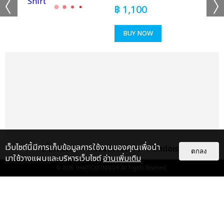
฿
1,100
เเท็กที่เกี่ยวข้อง :
BUY NOW
KISS OF LIFE
2025 KISS OF LIFE 1ST WORLD TOUR [KISS ROAD] IN
BANGKOK
แชร์ :
เว็บไซต์นี้มีการเก็บข้อมูลการใช้งานของคุณเพื่อนำ
เกี่ยวกับเรา
ติดต่อลงโฆษณา
ติดต่อเรา
SHARE
TWEET
LINE
ตกลง
มาใช้วางแผนและบริหารเว็บไซต์
อ่านเพิ่มเติม
© 2026
THAITICKETMAJOR
All Rights Reserved.
แกลเลอรี
แนะนำ