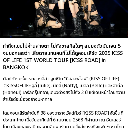
ทำถึงแบบไม่ค้านสายตา ไม่กังขาสกิลใดๆ สมมงตัวมัมเจน 5
จนบอกเลยว่า เสียดายแทนคนที่ไม่ได้ดูคอนเสิร์ต 2025 KISS
OF LIFE 1ST WORLD TOUR [KISS ROAD] in
BANGKOK
เวิลด์ทัวร์ครั้งแรกของสี่สาวจูบชีวิต “คิสออฟไลฟ์” (KISS OF LIFE)
#KISSOFLIFE จูลี่ (Julie), นัตตี้ (Natty), เบลล์ (Belle) และ ฮานึล
(Haneul) เกิร์ลกรุ๊ปที่อายุเดบิวต์วงยังไม่ถึง 2 ปี แต่เดินหน้าโกยความ
สำเร็จต่อเนื่องอย่างมหาศาล
โดยคอนเสิร์ตลำดับที่ 38 ของตารางเวิลด์ทัวร์ [KISS ROAD] จัดขึ้นที่
ประเทศไทย เมื่อวันอาทิตย์ที่ 6 เมษายน 2568 ที่ผ่านมา ณ ธันเดอร์
โดม เมืองทองธานี ผลงานอิมพอร์ตความจึ้งส่งตรงถึงแฟนๆ ชาวไทย