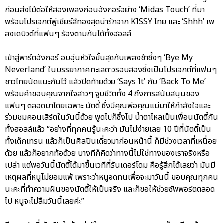
ก่อนส่งไม้ต่อให้สองเพลงก่อนอังกอร์อย่าง ‘Midas Touch’ ที่มา
พร้อมโปรเจกต์พู่เชียร์สีทองสุดน่ารักจาก KISSY ไทย และ ‘Shhh’ เพ
ลงเดบิวต์ที่แฟนๆ ร้องตามกันได้ทั้งฮอลล์
เข้าสู่พาร์ตอังกอร์ อบอุ่นหัวใจขั้นสุดกับเพลงช้าซึ้งๆ ‘Bye My
Neverland’ ในบรรยากาศทะเลดาวรอบสองซึ่งเป็นโปรเจกต์ที่แฟนๆ
ชาวไทยนัดแนะกันไว้ แล้วปิดท้ายด้วย ‘Says It’ กับ ‘Back To Me’
พร้อมคำขอบคุณจากใจสาวๆ จูบชีวิตทั้ง 4 ถึงการสนับสนุนของ
แฟนๆ ตลอดมาโดยเฉพาะ นัตตี้ ซึ่งมีคุณพ่อคุณแม่มาให้กำลังใจและ
ร่วมชมคอนเสิร์ตในวันนี้ด้วย พูดไปก็ซึ้งไป น้ำตาไหลเป็นเพื่อนนัตตี้กัน
ทั้งฮอลล์แล้ว “อย่างที่ทุกคนรู้นะคะว่า มันไม่ง่ายเลย 10 ปีที่นัตตี้เป็น
ทั้งเด็กเทรน แล้วก็เป็นศิลปินเดี่ยวมาก่อนหน้านี้ ก็มีช่วงเวลาที่เหนื่อย
ด้วย แล้วก็อยากท้อด้วย บางทีก็คิดว่าทางนี้ไม่ใช่ทางของเราจริงหรือ
เปล่า แต่พอวันนี้นัตตี้ได้มาขึ้นเวทีที่ธันเดอร์โดม คือรู้สึกได้เลยว่า มันมี
เหตุผลที่หนูไม่ยอมแพ้ เพราะว่าหนูอดทนเพื่อจะมาวันนี้ ขอบคุณทุกคน
นะคะที่ทำความฝันของนัตตี้ให้เป็นจริง และก็ขอให้ช่วยซัพพอร์ตตลอด
ไป หนูจะไม่ลืมวันนี้เลยค่ะ”