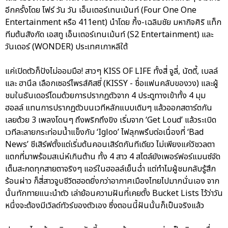
อีกครั้งโดย โฟร์ วัน วัน เอ็นเตอร์เทนเม้นท์ (Four One One
Entertainment หรือ 411ent) นำโดย กึ้ง-เฉลิมชัย มหากิจศิริ แท็ก
ทีมต้นสังกัด เอสทู เอ็นเตอร์เทนเม้นท์ (S2 Entertainment) และ
วันเดอร์ (WONDER) ประเทศเกาหลีใต้
แค่เปิดตัวก็ปังไม่ออมมือ! สาวๆ KISS OF LIFE ทั้งสี่ จูลี่, นัตตี้, เบลล์
และ ฮานึล เลือกเซอร์ไพรส์คิสซี่ (KISSY - ชื่อแฟนคลับของวง) และผู้
ชมในธันเดอร์โดมด้วยการปรากฏตัวจาก 4 ประตูทางเข้าทั้ง 4 มุม
ฮอลล์ แทนการปรากฏตัวบนเวทีหลักแบบเดิมๆ แล้วออกสตาร์ตกัน
เลยด้วย 3 เพลงโดนๆ ถึงพริกถึงขิง เริ่มจาก ‘Get Loud’ แล้วระเบิด
เวทีละลายกระท่อมน้ำแข็งกับ ‘Igloo’ ไฟลุกพรึบต่อเนื่องที่ ‘Bad
News’ ชีเสิร์ฟตั้งแต่เริ่มต้นคอนเสิร์ตกันทีเดียว ไม่เพียงแค่วิชวลตา
แตกที่มาพร้อมสเน่ห์เกินต้าน ทั้ง 4 สาว 4 สไตล์ยังเพอร์ฟอร์แมนซ์จัด
เต็มสะกดทุกสายตาจริงๆ แอร์ในฮอลล์เย็นฉ่ำ แต่ทำไมผู้ชมกลับรู้สึก
ร้อนผ่าว ก็สี่สาวจูบชีวิตฮอตยิ่งกว่าอากาศเมืองไทยไปมากนั่นเอง จาก
นั้นทักทายแนะนำตัว เล่าย้อนความฝันที่เคยตั้ง Bucket Lists ไว้ว่าวัน
หนึ่งจะต้องมีเวิลด์ทัวร์ของตัวเอง ซึ่งตอนนี้ฝันนั้นก็เป็นจริงแล้ว