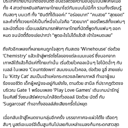
ประเทศไทยบ้านเกิดของนัตตี้ อบอวลด้วยความอบอุ่นเป็นพิเศษเมื่อ
ทั้ง 4 สาวต่างหยิบสกิลภาษาไทยมาโชว์กันแบบไม่มีกั๊ก รวมทั้งเรียนรู้
กันสดๆ บนเวที ทั้ง “ยินดีที่ได้เจอค่ะ” “อร่อยมาก” “คนสวย” “สุดยอด”
และคำที่ทั้งวงยกให้เป็นที่หนึ่งในใจคือ “สวยมาก” เซอร์ไพรส์ทั้งแฟนๆ
และนัตตี้เอง เมื่อเบลล์สามารถฟังภาษาไทยที่นัตตี้พูดกับแฟนๆ ออก
หมด จนนัตตี้ต้องเอ่ยปากว่า “พูดอะไรไม่ได้แล้วสิ เข้าใจหมดเลย”
ถึงคิวอีกเพลงที่หลายคนถูกใจสุดๆ กับสเตจ ‘Winehouse’ ต่อด้วย
‘Chemistry’ แล้วเข้าสู่พาร์ตโซโลของแต่ละเมมเบอร์ ซึ่งนอกจาก
เกาหลีใต้แล้วก็มีแค่ที่ไทยเท่านั้น เริ่มด้วยโวคอลเน้นๆ ไฮโน้ตฉ่ำๆ กับ
เบลล์ ในเพลง ‘Countdown’ สมมงเมนโวคอล, ต่อด้วย จูลี่ สายแซ่บ
ใน ‘Kitty Cat’ สมเป็นเจ้าแห่งกระทรวงสะโพกเกาหลี ทำเอาผู้ชม
ร้องขอชีวิต เด็กผู้หญิงจะอยู่กันยังไง, ตามด้วย ฮานึล ที่ปรากฏตัวตรง
บริเวณ Gate 1 พร้อมเพลง ‘Play Love Games’ เดินเกมน่ารักจู่
โจมคิสซี่ วิ่งซนเสิร์ฟความใกล้ชิดทั่วฮอลล์ ปิดด้วย นัตตี้ กับ
‘Sugarcoat’ ทำเอาทั้งฮอลล์ส่งเสียงกรี๊ดไม่หยุด
เมื่อกลับเข้าสู่โหมดงานกลุ่มอีกครั้ง บรรยากาศจะแผ่วได้ไง เดือดๆ
สับๆ บูสต์เอเนอร์จีเต็มสูบกันไปเลยกับเหล่าแมลงก้นกระดกสาวสุด