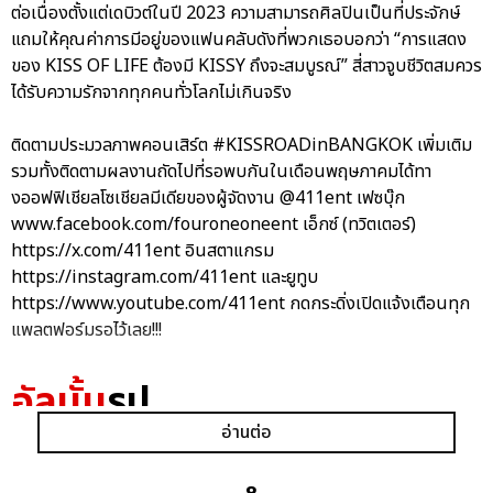
ต่อเนื่องตั้งแต่เดบิวต์ในปี 2023 ความสามารถศิลปินเป็นที่ประจักษ์
แถมให้คุณค่าการมีอยู่ของแฟนคลับดังที่พวกเธอบอกว่า “การแสดง
ของ KISS OF LIFE ต้องมี KISSY ถึงจะสมบูรณ์” สี่สาวจูบชีวิตสมควร
ได้รับความรักจากทุกคนทั่วโลกไม่เกินจริง
ติดตามประมวลภาพคอนเสิร์ต #KISSROADinBANGKOK เพิ่มเติม
รวมทั้งติดตามผลงานถัดไปที่รอพบกันในเดือนพฤษภาคมได้ทา
งออฟฟิเชียลโซเชียลมีเดียของผู้จัดงาน @411ent เฟซบุ๊ก
www.facebook.com/fouroneoneent เอ็กซ์ (ทวิตเตอร์)
https://x.com/411ent อินสตาแกรม
https://instagram.com/411ent และยูทูบ
https://www.youtube.com/411ent กดกระดิ่งเปิดแจ้งเตือนทุก
แพลตฟอร์มรอไว้เลย!!!
อัลบั้ม
รูป
อ่านต่อ