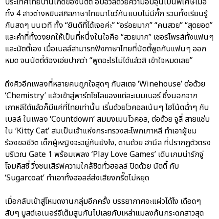
ประเทศไทยบ้านเกิดของนัตตี้ อบอวลด้วยความอบอุ่นเป็นพิเศษเมื่อ
ทั้ง 4 สาวต่างหยิบสกิลภาษาไทยมาโชว์กันแบบไม่มีกั๊ก รวมทั้งเรียนรู้
กันสดๆ บนเวที ทั้ง “ยินดีที่ได้เจอค่ะ” “อร่อยมาก” “คนสวย” “สุดยอด”
และคำที่ทั้งวงยกให้เป็นที่หนึ่งในใจคือ “สวยมาก” เซอร์ไพรส์ทั้งแฟนๆ
และนัตตี้เอง เมื่อเบลล์สามารถฟังภาษาไทยที่นัตตี้พูดกับแฟนๆ ออก
หมด จนนัตตี้ต้องเอ่ยปากว่า “พูดอะไรไม่ได้แล้วสิ เข้าใจหมดเลย”
ถึงคิวอีกเพลงที่หลายคนถูกใจสุดๆ กับสเตจ ‘Winehouse’ ต่อด้วย
‘Chemistry’ แล้วเข้าสู่พาร์ตโซโลของแต่ละเมมเบอร์ ซึ่งนอกจาก
เกาหลีใต้แล้วก็มีแค่ที่ไทยเท่านั้น เริ่มด้วยโวคอลเน้นๆ ไฮโน้ตฉ่ำๆ กับ
เบลล์ ในเพลง ‘Countdown’ สมมงเมนโวคอล, ต่อด้วย จูลี่ สายแซ่บ
ใน ‘Kitty Cat’ สมเป็นเจ้าแห่งกระทรวงสะโพกเกาหลี ทำเอาผู้ชม
ร้องขอชีวิต เด็กผู้หญิงจะอยู่กันยังไง, ตามด้วย ฮานึล ที่ปรากฏตัวตรง
บริเวณ Gate 1 พร้อมเพลง ‘Play Love Games’ เดินเกมน่ารักจู่
โจมคิสซี่ วิ่งซนเสิร์ฟความใกล้ชิดทั่วฮอลล์ ปิดด้วย นัตตี้ กับ
‘Sugarcoat’ ทำเอาทั้งฮอลล์ส่งเสียงกรี๊ดไม่หยุด
เมื่อกลับเข้าสู่โหมดงานกลุ่มอีกครั้ง บรรยากาศจะแผ่วได้ไง เดือดๆ
สับๆ บูสต์เอเนอร์จีเต็มสูบกันไปเลยกับเหล่าแมลงก้นกระดกสาวสุด