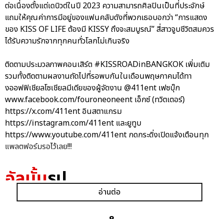
ต่อเนื่องตั้งแต่เดบิวต์ในปี 2023 ความสามารถศิลปินเป็นที่ประจักษ์
แถมให้คุณค่าการมีอยู่ของแฟนคลับดังที่พวกเธอบอกว่า “การแสดง
ของ KISS OF LIFE ต้องมี KISSY ถึงจะสมบูรณ์” สี่สาวจูบชีวิตสมควร
ได้รับความรักจากทุกคนทั่วโลกไม่เกินจริง
ติดตามประมวลภาพคอนเสิร์ต #KISSROADinBANGKOK เพิ่มเติม
รวมทั้งติดตามผลงานถัดไปที่รอพบกันในเดือนพฤษภาคมได้ทา
งออฟฟิเชียลโซเชียลมีเดียของผู้จัดงาน @411ent เฟซบุ๊ก
www.facebook.com/fouroneoneent เอ็กซ์ (ทวิตเตอร์)
https://x.com/411ent อินสตาแกรม
https://instagram.com/411ent และยูทูบ
https://www.youtube.com/411ent กดกระดิ่งเปิดแจ้งเตือนทุก
แพลตฟอร์มรอไว้เลย!!!
อัลบั้ม
รูป
อ่านต่อ