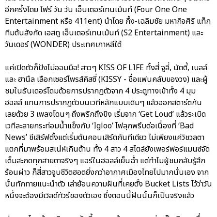
อีกครั้งโดย โฟร์ วัน วัน เอ็นเตอร์เทนเม้นท์ (Four One One
Entertainment หรือ 411ent) นำโดย กึ้ง-เฉลิมชัย มหากิจศิริ แท็ก
ทีมต้นสังกัด เอสทู เอ็นเตอร์เทนเม้นท์ (S2 Entertainment) และ
วันเดอร์ (WONDER) ประเทศเกาหลีใต้
แค่เปิดตัวก็ปังไม่ออมมือ! สาวๆ KISS OF LIFE ทั้งสี่ จูลี่, นัตตี้, เบลล์
และ ฮานึล เลือกเซอร์ไพรส์คิสซี่ (KISSY - ชื่อแฟนคลับของวง) และผู้
ชมในธันเดอร์โดมด้วยการปรากฏตัวจาก 4 ประตูทางเข้าทั้ง 4 มุม
ฮอลล์ แทนการปรากฏตัวบนเวทีหลักแบบเดิมๆ แล้วออกสตาร์ตกัน
เลยด้วย 3 เพลงโดนๆ ถึงพริกถึงขิง เริ่มจาก ‘Get Loud’ แล้วระเบิด
เวทีละลายกระท่อมน้ำแข็งกับ ‘Igloo’ ไฟลุกพรึบต่อเนื่องที่ ‘Bad
News’ ชีเสิร์ฟตั้งแต่เริ่มต้นคอนเสิร์ตกันทีเดียว ไม่เพียงแค่วิชวลตา
แตกที่มาพร้อมสเน่ห์เกินต้าน ทั้ง 4 สาว 4 สไตล์ยังเพอร์ฟอร์แมนซ์จัด
เต็มสะกดทุกสายตาจริงๆ แอร์ในฮอลล์เย็นฉ่ำ แต่ทำไมผู้ชมกลับรู้สึก
ร้อนผ่าว ก็สี่สาวจูบชีวิตฮอตยิ่งกว่าอากาศเมืองไทยไปมากนั่นเอง จาก
นั้นทักทายแนะนำตัว เล่าย้อนความฝันที่เคยตั้ง Bucket Lists ไว้ว่าวัน
หนึ่งจะต้องมีเวิลด์ทัวร์ของตัวเอง ซึ่งตอนนี้ฝันนั้นก็เป็นจริงแล้ว