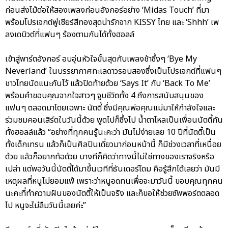
ก่อนส่งไม้ต่อให้สองเพลงก่อนอังกอร์อย่าง ‘Midas Touch’ ที่มา
พร้อมโปรเจกต์พู่เชียร์สีทองสุดน่ารักจาก KISSY ไทย และ ‘Shhh’ เพ
ลงเดบิวต์ที่แฟนๆ ร้องตามกันได้ทั้งฮอลล์
เข้าสู่พาร์ตอังกอร์ อบอุ่นหัวใจขั้นสุดกับเพลงช้าซึ้งๆ ‘Bye My
Neverland’ ในบรรยากาศทะเลดาวรอบสองซึ่งเป็นโปรเจกต์ที่แฟนๆ
ชาวไทยนัดแนะกันไว้ แล้วปิดท้ายด้วย ‘Says It’ กับ ‘Back To Me’
พร้อมคำขอบคุณจากใจสาวๆ จูบชีวิตทั้ง 4 ถึงการสนับสนุนของ
แฟนๆ ตลอดมาโดยเฉพาะ นัตตี้ ซึ่งมีคุณพ่อคุณแม่มาให้กำลังใจและ
ร่วมชมคอนเสิร์ตในวันนี้ด้วย พูดไปก็ซึ้งไป น้ำตาไหลเป็นเพื่อนนัตตี้กัน
ทั้งฮอลล์แล้ว “อย่างที่ทุกคนรู้นะคะว่า มันไม่ง่ายเลย 10 ปีที่นัตตี้เป็น
ทั้งเด็กเทรน แล้วก็เป็นศิลปินเดี่ยวมาก่อนหน้านี้ ก็มีช่วงเวลาที่เหนื่อย
ด้วย แล้วก็อยากท้อด้วย บางทีก็คิดว่าทางนี้ไม่ใช่ทางของเราจริงหรือ
เปล่า แต่พอวันนี้นัตตี้ได้มาขึ้นเวทีที่ธันเดอร์โดม คือรู้สึกได้เลยว่า มันมี
เหตุผลที่หนูไม่ยอมแพ้ เพราะว่าหนูอดทนเพื่อจะมาวันนี้ ขอบคุณทุกคน
นะคะที่ทำความฝันของนัตตี้ให้เป็นจริง และก็ขอให้ช่วยซัพพอร์ตตลอด
ไป หนูจะไม่ลืมวันนี้เลยค่ะ”