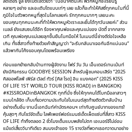
ลีดเดอร์ จูลี่ ยังเปิดใจด้วยว่า “ในอนาคตนะคะ พวกหนูก็จะเรียนรู้
หลายๆ อย่าง และจะเติบโตแบบเท่ๆ เลย แล้วก็จะทำให้คิสซี่ทุกคนในที่นี้
ภูมิใจในตัวพวกหนูที่สุดในโลกเลยค่ะ รักทุกคนมากๆ เลยนะคะ
ขอบคุณทุกคนนะคะที่ทำให้พวกหนูหัวเราะและยิ้มได้ทุกวันเลยค่ะ” ส่วน
เบลล์ ยังแสบซนได้อีก ร้องหาคุณพ่อและคุณแม่ของ นัตตี้ จากกลาง
เวที คุณพ่อคุณแม่เลยลุกขึ้นยืนโบกมือให้ โมเมนต์นี้ช่างดีต่อใจเหลือ
เกิน ทั้งสี่สาวทิ้งท้ายด้วยคำสัญญาว่า “จะรีบกลับมาเจอกันอีกแน่นอน”
แล้วพากันโค้งขอบคุณโดยพร้อมเพรียง
ก่อนแยกย้ายกลับบ้านทางผู้จัดงาน โฟร์ วัน วัน เอ็นเตอร์เทนเม้นท์
ยังมีกิจกรรม GOODBYE SESSION สำหรับผู้ชมคอนเสิร์ต “2025
คิสออฟไลฟ์ เฟิร์ส เวิลด์ ทัวร์ [คิส โรด] อิน แบงคอก” (2025 KISS
OF LIFE 1ST WORLD TOUR [KISS ROAD] in BANGKOK)
#KISSROADinBANGKOK ทุกที่นั่ง ซึ่งให้ทุกคนได้โบกมือลาสาวๆ
แบบใกล้ชิด เก็บเกี่ยวความประทับใจโมเมนต์สุดท้ายติดตัวกลับบ้าน
อย่างเต็มอิ่ม งานนี้เอกฉันท์ค่าบัตรคอนฯ เท่ากับศูนย์บาทของแทร่!
คุ้มสุดๆ กับโชว์จัดเต็ม ไลฟ์เพอร์ฟอร์แมนซ์เด็ดเผ็ดแซ่บที่สี่สาว KISS
OF LIFE ทำถึงตลอด 2 ชั่วโมงเต็มแบบพลังไม่ตก เอเนอร์จีไม่อ่อม
แม้แต่เสี้ยววินาทีเดียว สมมงเจ้าของ 15 รางวัลที่พวกเธอกวาดมาอย่าง