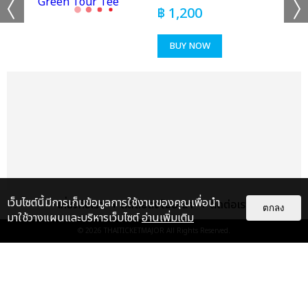
฿
1,200
เเท็กที่เกี่ยวข้อง :
BUY NOW
KISS OF LIFE
2025 KISS OF LIFE 1ST WORLD TOUR [KISS ROAD] IN
BANGKOK
แชร์ :
เว็บไซต์นี้มีการเก็บข้อมูลการใช้งานของคุณเพื่อนำ
เกี่ยวกับเรา
ติดต่อลงโฆษณา
ติดต่อเรา
SHARE
TWEET
LINE
ตกลง
มาใช้วางแผนและบริหารเว็บไซต์
อ่านเพิ่มเติม
© 2026
THAITICKETMAJOR
All Rights Reserved.
แกลเลอรี
แนะนำ