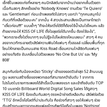
เซ็กซี่ในเพลงเก่งที่หลายๆ คนปักลิสต์มาจากบ้านว่าอยากเห็นด้วยตา
เนื้อกันสดๆ สักครั้งอย่าง ‘Nobody Knows’ ตามด้วย ‘Te Quiero’
และ ‘Gentleman’ ก่อนเข้าเพลงถัดไปสาวๆ บอกว่า “ทุกคนสนุกไป
กับเวทีที่เหลือด้วยนะคะ” จากนั้น 4 สาวประสานเสียงเป็นภาษาไทยว่า
"เดี๋ยวก่อน!!!!" แบบย้ำๆ “ถ้าจะให้รถวิ่งได้ดีก็ต้องใช้น้ำมันใช่ไหมคะ แล้ว
ถ้าอยากจะให้ KISS OF LIFE ตั้งใจลุยต่อได้มากขึ้น ต้องใช้อะไร”,
"พวกเราจะตั้งใจวิ่งมากๆ จนไม่รู้จะไปโผล่ตรงไหนเลยนะ” สาวๆ 4 คน
ลงจากเวทีกระจายตัวเสิร์ฟความฟินให้แฟนๆ ทั่วฮอลล์ เปลี่ยนพื้นที่ทุก
โซนให้กลายเป็นถนนสาย Kiss Road เชื่อมความใกล้ชิดกับแฟนๆ
อย่างแท้จริง ขับเคลื่อนไปด้วยเพลง ‘No One But Us’ และ ‘My
808’
สนุกกันต่อกับน้องเหนียว ‘Sticky’ เจ้าของยอดวิวล่าสุด 52 ล้านบนยู
ทูบ ผลงานสร้างชื่อของพวกเธอที่สามารถคว้าอันดับ 1 จากการ
โปรโมตในรายการเพลงได้สำเร็จเป็นเพลงแรก และเข้าถึงอันดับ TOP
10 บนชาร์ต Billboard World Digital Song Sales ได้ดูสาวๆ
KISS OF LIFE ร้องเต้นกันสดๆ ตรงหน้าช่างดีเหลือเกิน เสิร์ฟต่อด้วย
‘TTG’ อีกหนึ่งไฮไลต์ที่น่าประทับใจ คือช่วงที่สาวๆ ขอให้แฟนๆ ช่วย
กันสร้างทะเลดาวจากแสงแฟลชโทรศัพท์มือถือในเพลง ‘Nothing’