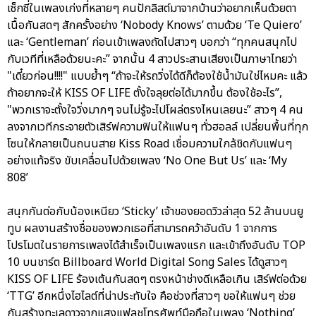
เซ็กซี่ในเพลงเก่งที่หลายๆ คนปักลิสต์มาจากบ้านว่าอยากเห็นด้วยตา
เนื้อกันสดๆ สักครั้งอย่าง ‘Nobody Knows’ ตามด้วย ‘Te Quiero’
และ ‘Gentleman’ ก่อนเข้าเพลงถัดไปสาวๆ บอกว่า “ทุกคนสนุกไป
กับเวทีที่เหลือด้วยนะคะ” จากนั้น 4 สาวประสานเสียงเป็นภาษาไทยว่า
"เดี๋ยวก่อน!!!!" แบบย้ำๆ “ถ้าจะให้รถวิ่งได้ดีก็ต้องใช้น้ำมันใช่ไหมคะ แล้ว
ถ้าอยากจะให้ KISS OF LIFE ตั้งใจลุยต่อได้มากขึ้น ต้องใช้อะไร”,
"พวกเราจะตั้งใจวิ่งมากๆ จนไม่รู้จะไปโผล่ตรงไหนเลยนะ” สาวๆ 4 คน
ลงจากเวทีกระจายตัวเสิร์ฟความฟินให้แฟนๆ ทั่วฮอลล์ เปลี่ยนพื้นที่ทุก
โซนให้กลายเป็นถนนสาย Kiss Road เชื่อมความใกล้ชิดกับแฟนๆ
อย่างแท้จริง ขับเคลื่อนไปด้วยเพลง ‘No One But Us’ และ ‘My
808’
สนุกกันต่อกับน้องเหนียว ‘Sticky’ เจ้าของยอดวิวล่าสุด 52 ล้านบนยู
ทูบ ผลงานสร้างชื่อของพวกเธอที่สามารถคว้าอันดับ 1 จากการ
โปรโมตในรายการเพลงได้สำเร็จเป็นเพลงแรก และเข้าถึงอันดับ TOP
10 บนชาร์ต Billboard World Digital Song Sales ได้ดูสาวๆ
KISS OF LIFE ร้องเต้นกันสดๆ ตรงหน้าช่างดีเหลือเกิน เสิร์ฟต่อด้วย
‘TTG’ อีกหนึ่งไฮไลต์ที่น่าประทับใจ คือช่วงที่สาวๆ ขอให้แฟนๆ ช่วย
กันสร้างทะเลดาวจากแสงแฟลชโทรศัพท์มือถือในเพลง ‘Nothing’