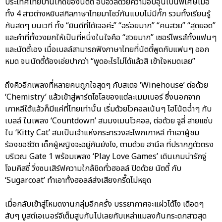
ประเทศไทยบ้านเกิดของนัตตี้ อบอวลด้วยความอบอุ่นเป็นพิเศษเมื่อ
ทั้ง 4 สาวต่างหยิบสกิลภาษาไทยมาโชว์กันแบบไม่มีกั๊ก รวมทั้งเรียนรู้
กันสดๆ บนเวที ทั้ง “ยินดีที่ได้เจอค่ะ” “อร่อยมาก” “คนสวย” “สุดยอด”
และคำที่ทั้งวงยกให้เป็นที่หนึ่งในใจคือ “สวยมาก” เซอร์ไพรส์ทั้งแฟนๆ
และนัตตี้เอง เมื่อเบลล์สามารถฟังภาษาไทยที่นัตตี้พูดกับแฟนๆ ออก
หมด จนนัตตี้ต้องเอ่ยปากว่า “พูดอะไรไม่ได้แล้วสิ เข้าใจหมดเลย”
ถึงคิวอีกเพลงที่หลายคนถูกใจสุดๆ กับสเตจ ‘Winehouse’ ต่อด้วย
‘Chemistry’ แล้วเข้าสู่พาร์ตโซโลของแต่ละเมมเบอร์ ซึ่งนอกจาก
เกาหลีใต้แล้วก็มีแค่ที่ไทยเท่านั้น เริ่มด้วยโวคอลเน้นๆ ไฮโน้ตฉ่ำๆ กับ
เบลล์ ในเพลง ‘Countdown’ สมมงเมนโวคอล, ต่อด้วย จูลี่ สายแซ่บ
ใน ‘Kitty Cat’ สมเป็นเจ้าแห่งกระทรวงสะโพกเกาหลี ทำเอาผู้ชม
ร้องขอชีวิต เด็กผู้หญิงจะอยู่กันยังไง, ตามด้วย ฮานึล ที่ปรากฏตัวตรง
บริเวณ Gate 1 พร้อมเพลง ‘Play Love Games’ เดินเกมน่ารักจู่
โจมคิสซี่ วิ่งซนเสิร์ฟความใกล้ชิดทั่วฮอลล์ ปิดด้วย นัตตี้ กับ
‘Sugarcoat’ ทำเอาทั้งฮอลล์ส่งเสียงกรี๊ดไม่หยุด
เมื่อกลับเข้าสู่โหมดงานกลุ่มอีกครั้ง บรรยากาศจะแผ่วได้ไง เดือดๆ
สับๆ บูสต์เอเนอร์จีเต็มสูบกันไปเลยกับเหล่าแมลงก้นกระดกสาวสุด