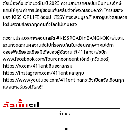
ต่อเนื่องตั้งแต่เดบิวต์ในปี 2023 ความสามารถศิลปินเป็นที่ประจักษ์
แถมให้คุณค่าการมีอยู่ของแฟนคลับดังที่พวกเธอบอกว่า “การแสดง
ของ KISS OF LIFE ต้องมี KISSY ถึงจะสมบูรณ์” สี่สาวจูบชีวิตสมควร
ได้รับความรักจากทุกคนทั่วโลกไม่เกินจริง
ติดตามประมวลภาพคอนเสิร์ต #KISSROADinBANGKOK เพิ่มเติม
รวมทั้งติดตามผลงานถัดไปที่รอพบกันในเดือนพฤษภาคมได้ทา
งออฟฟิเชียลโซเชียลมีเดียของผู้จัดงาน @411ent เฟซบุ๊ก
www.facebook.com/fouroneoneent เอ็กซ์ (ทวิตเตอร์)
https://x.com/411ent อินสตาแกรม
https://instagram.com/411ent และยูทูบ
https://www.youtube.com/411ent กดกระดิ่งเปิดแจ้งเตือนทุก
แพลตฟอร์มรอไว้เลย!!!
อัลบั้ม
รูป
อ่านต่อ