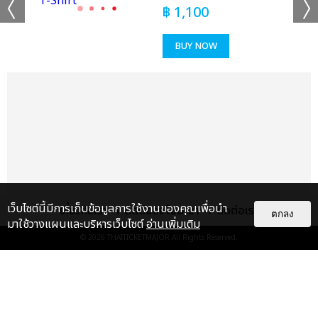
฿
1,100
เเท็กที่เกี่ยวข้อง :
BUY NOW
KISS OF LIFE
2025 KISS OF LIFE 1ST WORLD TOUR [KISS ROAD] IN
BANGKOK
แชร์ :
เว็บไซต์นี้มีการเก็บข้อมูลการใช้งานของคุณเพื่อนำ
เกี่ยวกับเรา
ติดต่อลงโฆษณา
ติดต่อเรา
SHARE
TWEET
LINE
ตกลง
มาใช้วางแผนและบริหารเว็บไซต์
อ่านเพิ่มเติม
© 2026
THAITICKETMAJOR
All Rights Reserved.
แกลเลอรี
แนะนำ