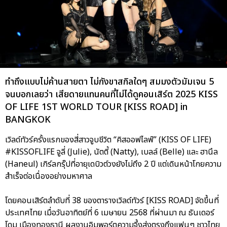
ทำถึงแบบไม่ค้านสายตา ไม่กังขาสกิลใดๆ สมมงตัวมัมเจน 5
จนบอกเลยว่า เสียดายแทนคนที่ไม่ได้ดูคอนเสิร์ต 2025 KISS
OF LIFE 1ST WORLD TOUR [KISS ROAD] in
BANGKOK
เวิลด์ทัวร์ครั้งแรกของสี่สาวจูบชีวิต “คิสออฟไลฟ์” (KISS OF LIFE)
#KISSOFLIFE จูลี่ (Julie), นัตตี้ (Natty), เบลล์ (Belle) และ ฮานึล
(Haneul) เกิร์ลกรุ๊ปที่อายุเดบิวต์วงยังไม่ถึง 2 ปี แต่เดินหน้าโกยความ
สำเร็จต่อเนื่องอย่างมหาศาล
โดยคอนเสิร์ตลำดับที่ 38 ของตารางเวิลด์ทัวร์ [KISS ROAD] จัดขึ้นที่
ประเทศไทย เมื่อวันอาทิตย์ที่ 6 เมษายน 2568 ที่ผ่านมา ณ ธันเดอร์
โดม เมืองทองธานี ผลงานอิมพอร์ตความจึ้งส่งตรงถึงแฟนๆ ชาวไทย