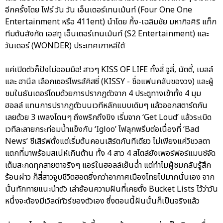
อีกครั้งโดย โฟร์ วัน วัน เอ็นเตอร์เทนเม้นท์ (Four One One
Entertainment หรือ 411ent) นำโดย กึ้ง-เฉลิมชัย มหากิจศิริ แท็ก
ทีมต้นสังกัด เอสทู เอ็นเตอร์เทนเม้นท์ (S2 Entertainment) และ
วันเดอร์ (WONDER) ประเทศเกาหลีใต้
แค่เปิดตัวก็ปังไม่ออมมือ! สาวๆ KISS OF LIFE ทั้งสี่ จูลี่, นัตตี้, เบลล์
และ ฮานึล เลือกเซอร์ไพรส์คิสซี่ (KISSY - ชื่อแฟนคลับของวง) และผู้
ชมในธันเดอร์โดมด้วยการปรากฏตัวจาก 4 ประตูทางเข้าทั้ง 4 มุม
ฮอลล์ แทนการปรากฏตัวบนเวทีหลักแบบเดิมๆ แล้วออกสตาร์ตกัน
เลยด้วย 3 เพลงโดนๆ ถึงพริกถึงขิง เริ่มจาก ‘Get Loud’ แล้วระเบิด
เวทีละลายกระท่อมน้ำแข็งกับ ‘Igloo’ ไฟลุกพรึบต่อเนื่องที่ ‘Bad
News’ ชีเสิร์ฟตั้งแต่เริ่มต้นคอนเสิร์ตกันทีเดียว ไม่เพียงแค่วิชวลตา
แตกที่มาพร้อมสเน่ห์เกินต้าน ทั้ง 4 สาว 4 สไตล์ยังเพอร์ฟอร์แมนซ์จัด
เต็มสะกดทุกสายตาจริงๆ แอร์ในฮอลล์เย็นฉ่ำ แต่ทำไมผู้ชมกลับรู้สึก
ร้อนผ่าว ก็สี่สาวจูบชีวิตฮอตยิ่งกว่าอากาศเมืองไทยไปมากนั่นเอง จาก
นั้นทักทายแนะนำตัว เล่าย้อนความฝันที่เคยตั้ง Bucket Lists ไว้ว่าวัน
หนึ่งจะต้องมีเวิลด์ทัวร์ของตัวเอง ซึ่งตอนนี้ฝันนั้นก็เป็นจริงแล้ว