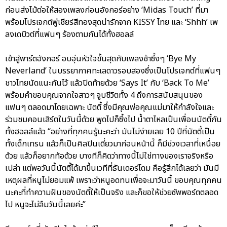
ก่อนส่งไม้ต่อให้สองเพลงก่อนอังกอร์อย่าง ‘Midas Touch’ ที่มา
พร้อมโปรเจกต์พู่เชียร์สีทองสุดน่ารักจาก KISSY ไทย และ ‘Shhh’ เพ
ลงเดบิวต์ที่แฟนๆ ร้องตามกันได้ทั้งฮอลล์
เข้าสู่พาร์ตอังกอร์ อบอุ่นหัวใจขั้นสุดกับเพลงช้าซึ้งๆ ‘Bye My
Neverland’ ในบรรยากาศทะเลดาวรอบสองซึ่งเป็นโปรเจกต์ที่แฟนๆ
ชาวไทยนัดแนะกันไว้ แล้วปิดท้ายด้วย ‘Says It’ กับ ‘Back To Me’
พร้อมคำขอบคุณจากใจสาวๆ จูบชีวิตทั้ง 4 ถึงการสนับสนุนของ
แฟนๆ ตลอดมาโดยเฉพาะ นัตตี้ ซึ่งมีคุณพ่อคุณแม่มาให้กำลังใจและ
ร่วมชมคอนเสิร์ตในวันนี้ด้วย พูดไปก็ซึ้งไป น้ำตาไหลเป็นเพื่อนนัตตี้กัน
ทั้งฮอลล์แล้ว “อย่างที่ทุกคนรู้นะคะว่า มันไม่ง่ายเลย 10 ปีที่นัตตี้เป็น
ทั้งเด็กเทรน แล้วก็เป็นศิลปินเดี่ยวมาก่อนหน้านี้ ก็มีช่วงเวลาที่เหนื่อย
ด้วย แล้วก็อยากท้อด้วย บางทีก็คิดว่าทางนี้ไม่ใช่ทางของเราจริงหรือ
เปล่า แต่พอวันนี้นัตตี้ได้มาขึ้นเวทีที่ธันเดอร์โดม คือรู้สึกได้เลยว่า มันมี
เหตุผลที่หนูไม่ยอมแพ้ เพราะว่าหนูอดทนเพื่อจะมาวันนี้ ขอบคุณทุกคน
นะคะที่ทำความฝันของนัตตี้ให้เป็นจริง และก็ขอให้ช่วยซัพพอร์ตตลอด
ไป หนูจะไม่ลืมวันนี้เลยค่ะ”