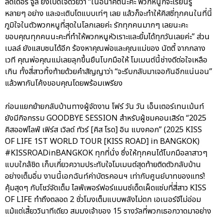
ลีดเดอร์ จูลี่ ยังเปิดใจด้วยว่า “ในอนาคตนะคะ พวกหนูก็จะเรียนรู้
หลายๆ อย่าง และจะเติบโตแบบเท่ๆ เลย แล้วก็จะทำให้คิสซี่ทุกคนในที่นี้
ภูมิใจในตัวพวกหนูที่สุดในโลกเลยค่ะ รักทุกคนมากๆ เลยนะคะ
ขอบคุณทุกคนนะคะที่ทำให้พวกหนูหัวเราะและยิ้มได้ทุกวันเลยค่ะ” ส่วน
เบลล์ ยังแสบซนได้อีก ร้องหาคุณพ่อและคุณแม่ของ นัตตี้ จากกลาง
เวที คุณพ่อคุณแม่เลยลุกขึ้นยืนโบกมือให้ โมเมนต์นี้ช่างดีต่อใจเหลือ
เกิน ทั้งสี่สาวทิ้งท้ายด้วยคำสัญญาว่า “จะรีบกลับมาเจอกันอีกแน่นอน”
แล้วพากันโค้งขอบคุณโดยพร้อมเพรียง
ก่อนแยกย้ายกลับบ้านทางผู้จัดงาน โฟร์ วัน วัน เอ็นเตอร์เทนเม้นท์
ยังมีกิจกรรม GOODBYE SESSION สำหรับผู้ชมคอนเสิร์ต “2025
คิสออฟไลฟ์ เฟิร์ส เวิลด์ ทัวร์ [คิส โรด] อิน แบงคอก” (2025 KISS
OF LIFE 1ST WORLD TOUR [KISS ROAD] in BANGKOK)
#KISSROADinBANGKOK ทุกที่นั่ง ซึ่งให้ทุกคนได้โบกมือลาสาวๆ
แบบใกล้ชิด เก็บเกี่ยวความประทับใจโมเมนต์สุดท้ายติดตัวกลับบ้าน
อย่างเต็มอิ่ม งานนี้เอกฉันท์ค่าบัตรคอนฯ เท่ากับศูนย์บาทของแทร่!
คุ้มสุดๆ กับโชว์จัดเต็ม ไลฟ์เพอร์ฟอร์แมนซ์เด็ดเผ็ดแซ่บที่สี่สาว KISS
OF LIFE ทำถึงตลอด 2 ชั่วโมงเต็มแบบพลังไม่ตก เอเนอร์จีไม่อ่อม
แม้แต่เสี้ยววินาทีเดียว สมมงเจ้าของ 15 รางวัลที่พวกเธอกวาดมาอย่าง