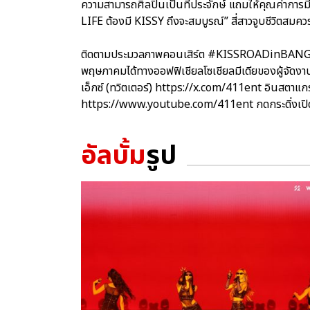
ความสามารถศิลปินเป็นที่ประจักษ์ แถมให้คุณค่ากา
LIFE ต้องมี KISSY ถึงจะสมบูรณ์” สี่สาวจูบชีวิตสมคว
ติดตามประมวลภาพคอนเสิร์ต #KISSROADinBANGKOK
พฤษภาคมได้ทางออฟฟิเชียลโซเชียลมีเดียของผู้จ
เอ็กซ์ (ทวิตเตอร์) https://x.com/411ent อินสตา
https://www.youtube.com/411ent กดกระดิ่งเปิดแ
อัลบั้ม
รูป