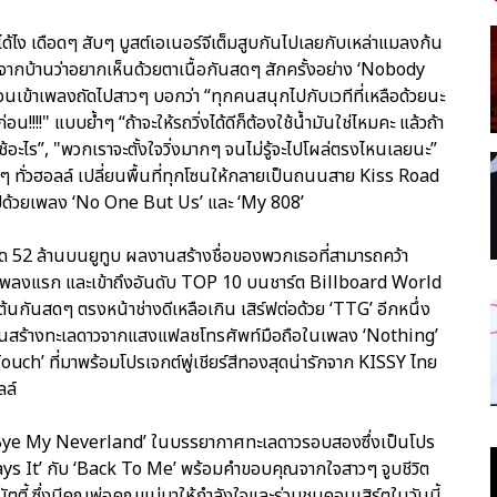
ได้ไง เดือดๆ สับๆ บูสต์เอเนอร์จีเต็มสูบกันไปเลยกับเหล่าแมลงก้น
จากบ้านว่าอยากเห็นด้วยตาเนื้อกันสดๆ สักครั้งอย่าง ‘Nobody
เข้าเพลงถัดไปสาวๆ บอกว่า “ทุกคนสนุกไปกับเวทีที่เหลือด้วยนะ
น!!!!" แบบย้ำๆ “ถ้าจะให้รถวิ่งได้ดีก็ต้องใช้น้ำมันใช่ไหมคะ แล้วถ้า
ช้อะไร”, "พวกเราจะตั้งใจวิ่งมากๆ จนไม่รู้จะไปโผล่ตรงไหนเลยนะ”
 ทั่วฮอลล์ เปลี่ยนพื้นที่ทุกโซนให้กลายเป็นถนนสาย Kiss Road
นไปด้วยเพลง ‘No One But Us’ และ ‘My 808’
สุด 52 ล้านบนยูทูบ ผลงานสร้างชื่อของพวกเธอที่สามารถคว้า
นเพลงแรก และเข้าถึงอันดับ TOP 10 บนชาร์ต Billboard World
นกันสดๆ ตรงหน้าช่างดีเหลือเกิน เสิร์ฟต่อด้วย ‘TTG’ อีกหนึ่ง
่วยกันสร้างทะเลดาวจากแสงแฟลชโทรศัพท์มือถือในเพลง ‘Nothing’
uch’ ที่มาพร้อมโปรเจกต์พู่เชียร์สีทองสุดน่ารักจาก KISSY ไทย
ลล์
ซึ้งๆ ‘Bye My Neverland’ ในบรรยากาศทะเลดาวรอบสองซึ่งเป็นโปร
‘Says It’ กับ ‘Back To Me’ พร้อมคำขอบคุณจากใจสาวๆ จูบชีวิต
ี้ ซึ่งมีคุณพ่อคุณแม่มาให้กำลังใจและร่วมชมคอนเสิร์ตในวันนี้