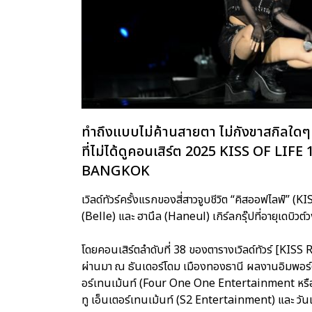
ทำถึงแบบไม่ค้านสายตา ไม่กังขาสกิลใด
ที่ไม่ได้ดูคอนเสิร์ต 2025 KISS OF L
BANGKOK
เวิลด์ทัวร์ครั้งแรกของสี่สาวจูบชีวิต “คิสออฟไลฟ์” (K
(Belle) และ ฮานึล (Haneul) เกิร์ลกรุ๊ปที่อายุเดบิวต
โดยคอนเสิร์ตลำดับที่ 38 ของตารางเวิลด์ทัวร์ [KISS R
ผ่านมา ณ ธันเดอร์โดม เมืองทองธานี ผลงานอิมพอร์ตค
อร์เทนเม้นท์ (Four One One Entertainment หรือ 4
ทู เอ็นเตอร์เทนเม้นท์ (S2 Entertainment) และ ว