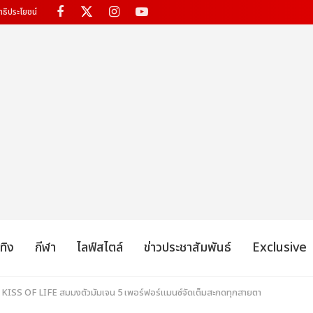
ทธิประโยชน์
เทิง
กีฬา
ไลฟ์สไตล์
ข่าวประชาสัมพันธ์
Exclusive
ยว! KISS OF LIFE สมมงตัวมัมเจน 5 เพอร์ฟอร์แมนซ์จัดเต็มสะกดทุกสายตา