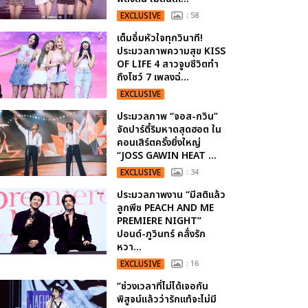
EXCLUSIVE
: 58
เต็มอิ่มหัวใจทุกวินาที!
ประมวลภาพความสุข KISS
OF LIFE 4 สาวจูบชีวิตทำ
ถึงโชว์ 7 เพลงฉ่...
EXCLUSIVE
ประมวลภาพ “จอส-กวิน”
จัดปาร์ตี้ริมหาดสุดฮอต ใน
คอนเสิร์ตครั้งยิ่งใหญ่
“JOSS GAWIN HEAT ...
EXCLUSIVE
: 34
ประมวลภาพงาน “มีสติแล้ว
ลูกพีช PEACH AND ME
PREMIERE NIGHT”
ปอนด์-ภูวินทร์ คลั่งรัก
หวา...
EXCLUSIVE
: 16
“ช่วงเวลาที่ไม่ได้เจอกัน
พิสูจน์แล้วว่ารักแท้จะไม่มี