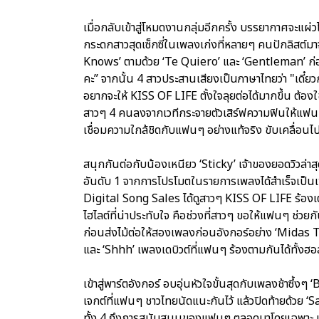
เมื่อกลับเข้าสู่โหมดงานกลุ่มอีกครั้ง บรรยากาศจะแผ่ว
กระดกสาวสุดเซ็กซี่ในเพลงเก่งที่หลายๆ คนปักลิสต์มา
Knows’ ตามด้วย ‘Te Quiero’ และ ‘Gentleman’ ก่อน
คะ” จากนั้น 4 สาวประสานเสียงเป็นภาษาไทยว่า "เดี๋ยวก่อ
อยากจะให้ KISS OF LIFE ตั้งใจลุยต่อได้มากขึ้น ต้องใ
สาวๆ 4 คนลงจากเวทีกระจายตัวเสิร์ฟความฟินให้แฟนๆ
เชื่อมความใกล้ชิดกับแฟนๆ อย่างแท้จริง ขับเคลื่อ
สนุกกันต่อกับน้องเหนียว ‘Sticky’ เจ้าของยอดวิวล่า
อันดับ 1 จากการโปรโมตในรายการเพลงได้สำเร็จเป็
Digital Song Sales ได้ดูสาวๆ KISS OF LIFE ร้องเต้
ไฮไลต์ที่น่าประทับใจ คือช่วงที่สาวๆ ขอให้แฟนๆ ช
ก่อนส่งไม้ต่อให้สองเพลงก่อนอังกอร์อย่าง ‘Midas To
และ ‘Shhh’ เพลงเดบิวต์ที่แฟนๆ ร้องตามกันได้ทั้งฮอ
เข้าสู่พาร์ตอังกอร์ อบอุ่นหัวใจขั้นสุดกับเพลงช้า
เจกต์ที่แฟนๆ ชาวไทยนัดแนะกันไว้ แล้วปิดท้ายด้วย 
ทั้ง 4 ถึงการสนับสนุนของแฟนๆ ตลอดมาโดยเฉพาะ นัตต