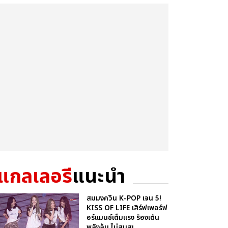
แกลเลอรี
แนะนำ
สมมงควีน K-POP เจน 5!
KISS OF LIFE เสิร์ฟเพอร์ฟ
อร์แมนซ์เต็มแรง ร้องเต้น
พลังล้น ไม่สนสเ...