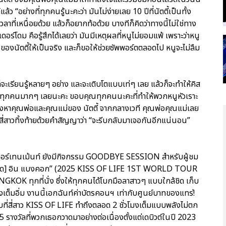
ล้ว “อย่างที่ทุกคนรู้นะคะว่า มันไม่ง่ายเลย 10 ปีที่นัตตี้เป็นทั้ง
วลาที่เหนื่อยด้วย แล้วก็อยากท้อด้วย บางทีก็คิดว่าทางนี้ไม่ใช่ทาง
นเดอร์โดม คือรู้สึกได้เลยว่า มันมีเหตุผลที่หนูไม่ยอมแพ้ เพราะว่าหนู
งนัตตี้ให้เป็นจริง และก็ขอให้ช่วยซัพพอร์ตตลอดไป หนูจะไม่ลืม
ก็จะเรียนรู้หลายๆ อย่าง และจะเติบโตแบบเท่ๆ เลย แล้วก็จะทำให้คิส
ะ รักทุกคนมากๆ เลยนะคะ ขอบคุณทุกคนนะคะที่ทำให้พวกหนูหัวเราะ
 ร้องหาคุณพ่อและคุณแม่ของ นัตตี้ จากกลางเวที คุณพ่อคุณแม่เลย
ั้งสี่สาวทิ้งท้ายด้วยคำสัญญาว่า “จะรีบกลับมาเจอกันอีกแน่นอน”
็นเตอร์เทนเม้นท์ ยังมีกิจกรรม GOODBYE SESSION สำหรับผู้ชม
 [คิส โรด] อิน แบงคอก” (2025 KISS OF LIFE 1ST WORLD TOUR
ุกที่นั่ง ซึ่งให้ทุกคนได้โบกมือลาสาวๆ แบบใกล้ชิด เก็บ
งเต็มอิ่ม งานนี้เอกฉันท์ค่าบัตรคอนฯ เท่ากับศูนย์บาทของแทร่!
ซ่บที่สี่สาว KISS OF LIFE ทำถึงตลอด 2 ชั่วโมงเต็มแบบพลังไม่ตก
15 รางวัลที่พวกเธอกวาดมาอย่างต่อเนื่องตั้งแต่เดบิวต์ในปี 2023