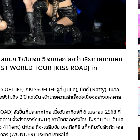
ๆ สมมงตัวมัมเจน 5 จนบอกเลยว่า เสียดายแทนคน
IFE 1ST WORLD TOUR [KISS ROAD] in
ISS OF LIFE) #KISSOFLIFE จูลี่ (Julie), นัตตี้ (Natty), เบลล์
์วงยังไม่ถึง 2 ปี แต่เดินหน้าโกยความสำเร็จต่อเนื่องอย่างมหาศาล
OAD] จัดขึ้นที่ประเทศไทย เมื่อวันอาทิตย์ที่ 6 เมษายน 2568 ที่
วามจึ้งส่งตรงถึงแฟนๆ ชาวไทยอีกครั้งโดย โฟร์ วัน วัน เอ็นเต
11ent) นำโดย กึ้ง-เฉลิมชัย มหากิจศิริ แท็กทีมต้นสังกัด เอส
ันเดอร์ (WONDER) ประเทศเกาหลีใต้