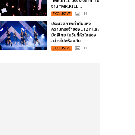
“MR.KILL มังงะสั่งตาย” ใน
งาน “MR.KILL...
EXCLUSIVE
: 14
ประมวลภาพค่ำคืนแห่ง
ความทรงจำของ ITZY และ
มิดจีไทย ในวันที่หัวใจส่อง
สว่างไปพร้อมกัน
EXCLUSIVE
: 11