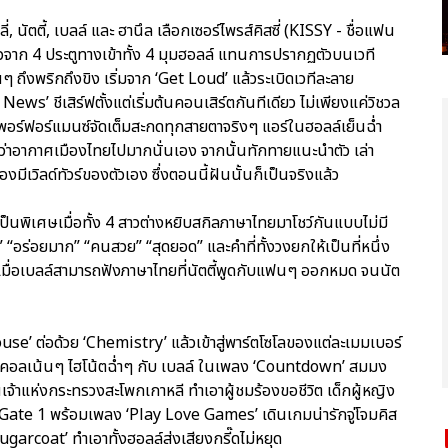
ี่, นัตตี้, เบลล์ และ ฮานึล เลือกเซอร์ไพรส์คิสซี่ (KISSY - ชื่อแฟน
จาก 4 ประตูทางเข้าทั้ง 4 มุมฮอลล์ แทนการปรากฏตัวบนเวที
ถึงพริกถึงขิง เริ่มจาก ‘Get Loud’ แล้วระเบิดเวทีละลาย
News’ ชีเสิร์ฟตั้งแต่เริ่มต้นคอนเสิร์ตกันทีเดียว ไม่เพียงแค่วิชวล
งเพอร์ฟอร์แมนซ์จัดเต็มสะกดทุกสายตาจริงๆ แอร์ในฮอลล์เย็นฉ่ำ
ิ่งกว่าอากาศเมืองไทยไปมากนั่นเอง จากนั้นทักทายแนะนำตัว เล่า
องมีเวิลด์ทัวร์ของตัวเอง ซึ่งตอนนี้ฝันนั้นก็เป็นจริงแล้ว
็นพิเศษเมื่อทั้ง 4 สาวต่างหยิบสกิลภาษาไทยมาโชว์กันแบบไม่มี
ค่ะ” “อร่อยมาก” “คนสวย” “สุดยอด” และคำที่ทั้งวงยกให้เป็นที่หนึ่ง
 เมื่อเบลล์สามารถฟังภาษาไทยที่นัตตี้พูดกับแฟนๆ ออกหมด จนนัต
se’ ต่อด้วย ‘Chemistry’ แล้วเข้าสู่พาร์ตโซโลของแต่ละเมมเบอร์
ด้วยโวคอลเน้นๆ ไฮโน้ตฉ่ำๆ กับ เบลล์ ในเพลง ‘Countdown’ สมมง
นเจ้าแห่งกระทรวงสะโพกเกาหลี ทำเอาผู้ชมร้องขอชีวิต เด็กผู้หญิง
ณ Gate 1 พร้อมเพลง ‘Play Love Games’ เดินเกมน่ารักจู่โจมคิส
 ‘Sugarcoat’ ทำเอาทั้งฮอลล์ส่งเสียงกรี๊ดไม่หยุด