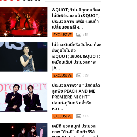
&QUOT;ถ้าไม่มีทุกคนก็คง
ไม่มีเพิร์ธ-แซนต้า&QUOT;
ประมวลภาพ เพิร์ธ-แซนต้า
เปลี่ยนฮอลล์ให...
EXCLUSIVE
: 34
ไม่ว่าจะวันนี้หรือวันไหน ก็จะ
ยังภูมิใจในตัว
&QUOT;แจบอม&QUOT;
เหมือนเดิม! ประมวลภาพ
JA...
EXCLUSIVE
: 28
ประมวลภาพงาน “มีสติแล้ว
ลูกพีช PEACH AND ME
PREMIERE NIGHT”
ปอนด์-ภูวินทร์ คลั่งรัก
หวา...
EXCLUSIVE
: 16
เคมีดี มวลสนุก! ประมวล
ภาพ “ดิว-ธี” เปิดตัวซีรีส์