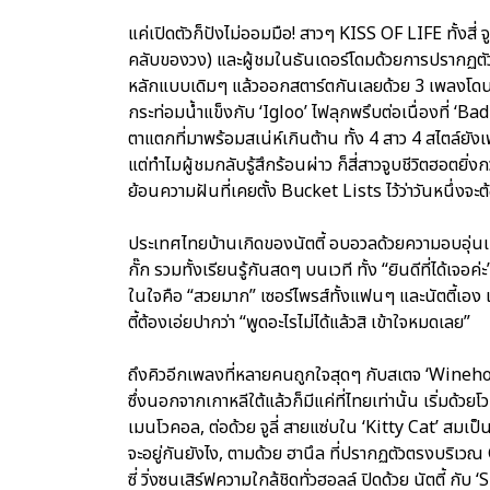
แค่เปิดตัวก็ปังไม่ออมมือ! สาวๆ KISS OF LIFE ทั้งสี่ จูล
คลับของวง) และผู้ชมในธันเดอร์โดมด้วยการปรากฏตัว
หลักแบบเดิมๆ แล้วออกสตาร์ตกันเลยด้วย 3 เพลงโดนๆ 
กระท่อมน้ำแข็งกับ ‘Igloo’ ไฟลุกพรึบต่อเนื่องที่ ‘Bad 
ตาแตกที่มาพร้อมสเน่ห์เกินต้าน ทั้ง 4 สาว 4 สไตล์ยั
แต่ทำไมผู้ชมกลับรู้สึกร้อนผ่าว ก็สี่สาวจูบชีวิตฮอตย
ย้อนความฝันที่เคยตั้ง Bucket Lists ไว้ว่าวันหนึ่งจะต้
ประเทศไทยบ้านเกิดของนัตตี้ อบอวลด้วยความอบอุ่นเป
กั๊ก รวมทั้งเรียนรู้กันสดๆ บนเวที ทั้ง “ยินดีที่ได้เจอ
ในใจคือ “สวยมาก” เซอร์ไพรส์ทั้งแฟนๆ และนัตตี้เอง
ตี้ต้องเอ่ยปากว่า “พูดอะไรไม่ได้แล้วสิ เข้าใจหมดเลย”
ถึงคิวอีกเพลงที่หลายคนถูกใจสุดๆ กับสเตจ ‘Winehou
ซึ่งนอกจากเกาหลีใต้แล้วก็มีแค่ที่ไทยเท่านั้น เริ่ม
เมนโวคอล, ต่อด้วย จูลี่ สายแซ่บใน ‘Kitty Cat’ สมเป็
จะอยู่กันยังไง, ตามด้วย ฮานึล ที่ปรากฏตัวตรงบริเว
ซี่ วิ่งซนเสิร์ฟความใกล้ชิดทั่วฮอลล์ ปิดด้วย นัตตี้ กับ