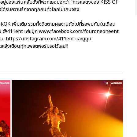
รมีอยู่ของแฟนคลับดังที่พวกเธอบอกว่า “การแสดงของ KISS OF
รได้รับความรักจากทุกคนทั่วโลกไม่เกินจริง
 เพิ่มเติม รวมทั้งติดตามผลงานถัดไปที่รอพบกันในเดือน
ัดงาน @411ent เฟซบุ๊ก www.facebook.com/fouroneoneent
แกรม https://instagram.com/411ent และยูทูบ
จ้งเตือนทุกแพลตฟอร์มรอไว้เลย!!!