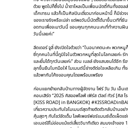
ด้วย พูดไปก็ซึ้งไป น้ำตาไหลเป็นเพื่อนนัตตี้กันทั้งฮอลล์แ
เด็กเทรน แล้วก็เป็นศิลปินเดี่ยวมาก่อนหน้านี้ ก็มีช่วงเ
ของเราจริงหรือเปล่า แต่พอวันนี้นัตตี้ได้มาขึ้นเวทีที่ธั
อดทนเพื่อจะมาวันนี้ ขอบคุณทุกคนนะคะที่ทำความฝันขอ
วันนี้เลยค่ะ”
ลีดเดอร์ จูลี่ ยังเปิดใจด้วยว่า “ในอนาคตนะคะ พวกหนู
ซี่ทุกคนในที่นี้ภูมิใจในตัวพวกหนูที่สุดในโลกเลยค่
และยิ้มได้ทุกวันเลยค่ะ” ส่วน เบลล์ ยังแสบซนได้อีก
ลุกขึ้นยืนโบกมือให้ โมเมนต์นี้ช่างดีต่อใจเหลือเกิน ท
แล้วพากันโค้งขอบคุณโดยพร้อมเพรียง
ก่อนแยกย้ายกลับบ้านทางผู้จัดงาน โฟร์ วัน วัน เอ
คอนเสิร์ต “2025 คิสออฟไลฟ์ เฟิร์ส เวิลด์ ทัวร์
[KISS ROAD] in BANGKOK) #KISSROADinBANGKOK ท
เกี่ยวความประทับใจโมเมนต์สุดท้ายติดตัวกลับบ้านอย่า
คุ้มสุดๆ กับโชว์จัดเต็ม ไลฟ์เพอร์ฟอร์แมนซ์เด็ดเผ็ดแ
เอเนอร์จีไม่อ่อมแม้แต่เสี้ยววินาทีเดียว สมมงเจ้าของ 