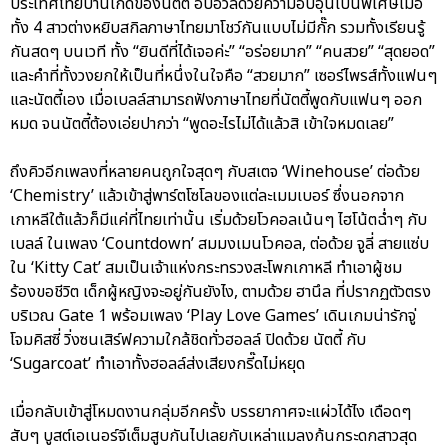
ประเทศไทยบ้านเกิดของนัตตี้ อบอวลด้วยความอบอุ่นเป็นพิเศษเมื่อ
ทั้ง 4 สาวต่างหยิบสกิลภาษาไทยมาโชว์กันแบบไม่มีกั๊ก รวมทั้งเรียนรู้
กันสดๆ บนเวที ทั้ง “ยินดีที่ได้เจอค่ะ” “อร่อยมาก” “คนสวย” “สุดยอด”
และคำที่ทั้งวงยกให้เป็นที่หนึ่งในใจคือ “สวยมาก” เซอร์ไพรส์ทั้งแฟนๆ
และนัตตี้เอง เมื่อเบลล์สามารถฟังภาษาไทยที่นัตตี้พูดกับแฟนๆ ออก
หมด จนนัตตี้ต้องเอ่ยปากว่า “พูดอะไรไม่ได้แล้วสิ เข้าใจหมดเลย”
ถึงคิวอีกเพลงที่หลายคนถูกใจสุดๆ กับสเตจ ‘Winehouse’ ต่อด้วย
‘Chemistry’ แล้วเข้าสู่พาร์ตโซโลของแต่ละเมมเบอร์ ซึ่งนอกจาก
เกาหลีใต้แล้วก็มีแค่ที่ไทยเท่านั้น เริ่มด้วยโวคอลเน้นๆ ไฮโน้ตฉ่ำๆ กับ
เบลล์ ในเพลง ‘Countdown’ สมมงเมนโวคอล, ต่อด้วย จูลี่ สายแซ่บ
ใน ‘Kitty Cat’ สมเป็นเจ้าแห่งกระทรวงสะโพกเกาหลี ทำเอาผู้ชม
ร้องขอชีวิต เด็กผู้หญิงจะอยู่กันยังไง, ตามด้วย ฮานึล ที่ปรากฏตัวตรง
บริเวณ Gate 1 พร้อมเพลง ‘Play Love Games’ เดินเกมน่ารักจู่
โจมคิสซี่ วิ่งซนเสิร์ฟความใกล้ชิดทั่วฮอลล์ ปิดด้วย นัตตี้ กับ
‘Sugarcoat’ ทำเอาทั้งฮอลล์ส่งเสียงกรี๊ดไม่หยุด
เมื่อกลับเข้าสู่โหมดงานกลุ่มอีกครั้ง บรรยากาศจะแผ่วได้ไง เดือดๆ
สับๆ บูสต์เอเนอร์จีเต็มสูบกันไปเลยกับเหล่าแมลงก้นกระดกสาวสุด