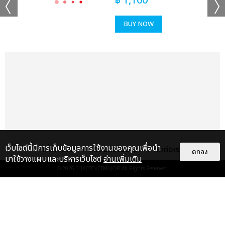
฿
1,100
เเท็กที่เกี่ยวข้อง :
BUY NOW
KISS OF LIFE
2025 KISS OF LIFE 1ST WORLD TOUR [KISS ROAD] IN
BANGKOK
แชร์ :
เว็บไซต์นี้มีการเก็บข้อมูลการใช้งานของคุณเพื่อนำ
เกี่ยวกับเรา
ติดต่อลงโฆษณา
ติดต่อเรา
SHARE
TWEET
LINE
ตกลง
มาใช้วางแผนและบริหารเว็บไซต์
อ่านเพิ่มเติม
© 2026
THAITICKETMAJOR
All Rights Reserved.
แกลเลอรี
แนะนำ