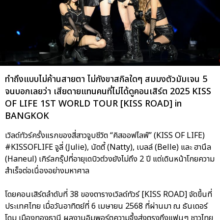
ทำถึงแบบไม่ค้านสายตา ไม่กังขาสกิลใดๆ สมมงตัวมัมเจน 5
จนบอกเลยว่า เสียดายแทนคนที่ไม่ได้ดูคอนเสิร์ต 2025 KISS
OF LIFE 1ST WORLD TOUR [KISS ROAD] in
BANGKOK
เวิลด์ทัวร์ครั้งแรกของสี่สาวจูบชีวิต “คิสออฟไลฟ์” (KISS OF LIFE)
#KISSOFLIFE จูลี่ (Julie), นัตตี้ (Natty), เบลล์ (Belle) และ ฮานึล
(Haneul) เกิร์ลกรุ๊ปที่อายุเดบิวต์วงยังไม่ถึง 2 ปี แต่เดินหน้าโกยความ
สำเร็จต่อเนื่องอย่างมหาศาล
โดยคอนเสิร์ตลำดับที่ 38 ของตารางเวิลด์ทัวร์ [KISS ROAD] จัดขึ้นที่
ประเทศไทย เมื่อวันอาทิตย์ที่ 6 เมษายน 2568 ที่ผ่านมา ณ ธันเดอร์
โดม เมืองทองธานี ผลงานอิมพอร์ตความจึ้งส่งตรงถึงแฟนๆ ชาวไทย