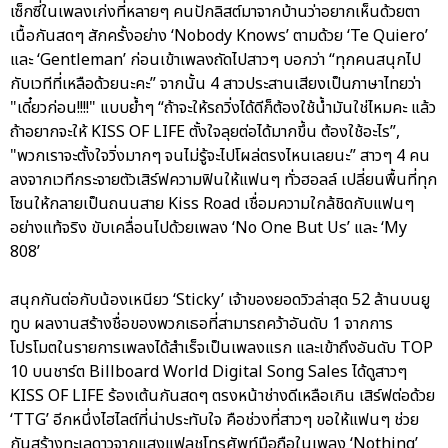
เซ็กซี่ในเพลงเก่งที่หลายๆ คนปักลิสต์มาจากบ้านว่าอยากเห็นด้วยตา
เนื้อกันสดๆ สักครั้งอย่าง ‘Nobody Knows’ ตามด้วย ‘Te Quiero’
และ ‘Gentleman’ ก่อนเข้าเพลงถัดไปสาวๆ บอกว่า “ทุกคนสนุกไป
กับเวทีที่เหลือด้วยนะคะ” จากนั้น 4 สาวประสานเสียงเป็นภาษาไทยว่า
"เดี๋ยวก่อน!!!!" แบบย้ำๆ “ถ้าจะให้รถวิ่งได้ดีก็ต้องใช้น้ำมันใช่ไหมคะ แล้ว
ถ้าอยากจะให้ KISS OF LIFE ตั้งใจลุยต่อได้มากขึ้น ต้องใช้อะไร”,
"พวกเราจะตั้งใจวิ่งมากๆ จนไม่รู้จะไปโผล่ตรงไหนเลยนะ” สาวๆ 4 คน
ลงจากเวทีกระจายตัวเสิร์ฟความฟินให้แฟนๆ ทั่วฮอลล์ เปลี่ยนพื้นที่ทุก
โซนให้กลายเป็นถนนสาย Kiss Road เชื่อมความใกล้ชิดกับแฟนๆ
อย่างแท้จริง ขับเคลื่อนไปด้วยเพลง ‘No One But Us’ และ ‘My
808’
สนุกกันต่อกับน้องเหนียว ‘Sticky’ เจ้าของยอดวิวล่าสุด 52 ล้านบนยู
ทูบ ผลงานสร้างชื่อของพวกเธอที่สามารถคว้าอันดับ 1 จากการ
โปรโมตในรายการเพลงได้สำเร็จเป็นเพลงแรก และเข้าถึงอันดับ TOP
10 บนชาร์ต Billboard World Digital Song Sales ได้ดูสาวๆ
KISS OF LIFE ร้องเต้นกันสดๆ ตรงหน้าช่างดีเหลือเกิน เสิร์ฟต่อด้วย
‘TTG’ อีกหนึ่งไฮไลต์ที่น่าประทับใจ คือช่วงที่สาวๆ ขอให้แฟนๆ ช่วย
กันสร้างทะเลดาวจากแสงแฟลชโทรศัพท์มือถือในเพลง ‘Nothing’