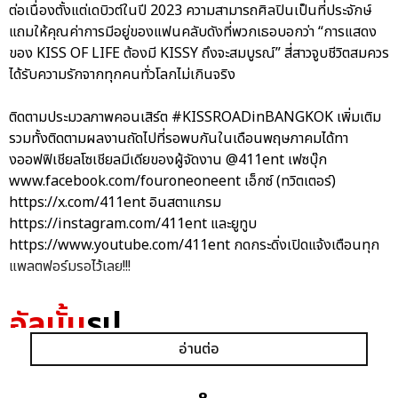
ต่อเนื่องตั้งแต่เดบิวต์ในปี 2023 ความสามารถศิลปินเป็นที่ประจักษ์
แถมให้คุณค่าการมีอยู่ของแฟนคลับดังที่พวกเธอบอกว่า “การแสดง
ของ KISS OF LIFE ต้องมี KISSY ถึงจะสมบูรณ์” สี่สาวจูบชีวิตสมควร
ได้รับความรักจากทุกคนทั่วโลกไม่เกินจริง
ติดตามประมวลภาพคอนเสิร์ต #KISSROADinBANGKOK เพิ่มเติม
รวมทั้งติดตามผลงานถัดไปที่รอพบกันในเดือนพฤษภาคมได้ทา
งออฟฟิเชียลโซเชียลมีเดียของผู้จัดงาน @411ent เฟซบุ๊ก
www.facebook.com/fouroneoneent เอ็กซ์ (ทวิตเตอร์)
https://x.com/411ent อินสตาแกรม
https://instagram.com/411ent และยูทูบ
https://www.youtube.com/411ent กดกระดิ่งเปิดแจ้งเตือนทุก
แพลตฟอร์มรอไว้เลย!!!
อัลบั้ม
รูป
อ่านต่อ