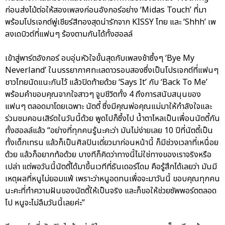
ก่อนส่งไม้ต่อให้สองเพลงก่อนอังกอร์อย่าง ‘Midas Touch’ ที่มา
พร้อมโปรเจกต์พู่เชียร์สีทองสุดน่ารักจาก KISSY ไทย และ ‘Shhh’ เพ
ลงเดบิวต์ที่แฟนๆ ร้องตามกันได้ทั้งฮอลล์
เข้าสู่พาร์ตอังกอร์ อบอุ่นหัวใจขั้นสุดกับเพลงช้าซึ้งๆ ‘Bye My
Neverland’ ในบรรยากาศทะเลดาวรอบสองซึ่งเป็นโปรเจกต์ที่แฟนๆ
ชาวไทยนัดแนะกันไว้ แล้วปิดท้ายด้วย ‘Says It’ กับ ‘Back To Me’
พร้อมคำขอบคุณจากใจสาวๆ จูบชีวิตทั้ง 4 ถึงการสนับสนุนของ
แฟนๆ ตลอดมาโดยเฉพาะ นัตตี้ ซึ่งมีคุณพ่อคุณแม่มาให้กำลังใจและ
ร่วมชมคอนเสิร์ตในวันนี้ด้วย พูดไปก็ซึ้งไป น้ำตาไหลเป็นเพื่อนนัตตี้กัน
ทั้งฮอลล์แล้ว “อย่างที่ทุกคนรู้นะคะว่า มันไม่ง่ายเลย 10 ปีที่นัตตี้เป็น
ทั้งเด็กเทรน แล้วก็เป็นศิลปินเดี่ยวมาก่อนหน้านี้ ก็มีช่วงเวลาที่เหนื่อย
ด้วย แล้วก็อยากท้อด้วย บางทีก็คิดว่าทางนี้ไม่ใช่ทางของเราจริงหรือ
เปล่า แต่พอวันนี้นัตตี้ได้มาขึ้นเวทีที่ธันเดอร์โดม คือรู้สึกได้เลยว่า มันมี
เหตุผลที่หนูไม่ยอมแพ้ เพราะว่าหนูอดทนเพื่อจะมาวันนี้ ขอบคุณทุกคน
นะคะที่ทำความฝันของนัตตี้ให้เป็นจริง และก็ขอให้ช่วยซัพพอร์ตตลอด
ไป หนูจะไม่ลืมวันนี้เลยค่ะ”