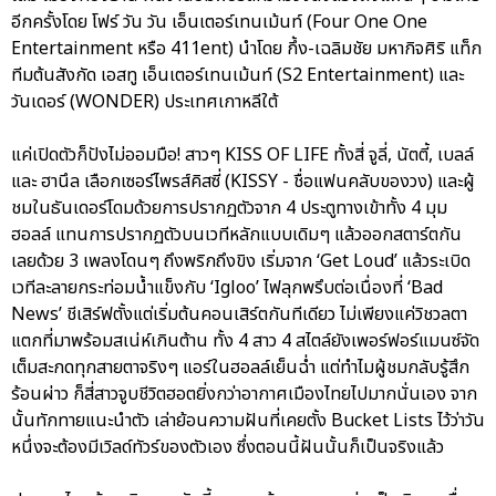
อีกครั้งโดย โฟร์ วัน วัน เอ็นเตอร์เทนเม้นท์ (Four One One
Entertainment หรือ 411ent) นำโดย กึ้ง-เฉลิมชัย มหากิจศิริ แท็ก
ทีมต้นสังกัด เอสทู เอ็นเตอร์เทนเม้นท์ (S2 Entertainment) และ
วันเดอร์ (WONDER) ประเทศเกาหลีใต้
แค่เปิดตัวก็ปังไม่ออมมือ! สาวๆ KISS OF LIFE ทั้งสี่ จูลี่, นัตตี้, เบลล์
และ ฮานึล เลือกเซอร์ไพรส์คิสซี่ (KISSY - ชื่อแฟนคลับของวง) และผู้
ชมในธันเดอร์โดมด้วยการปรากฏตัวจาก 4 ประตูทางเข้าทั้ง 4 มุม
ฮอลล์ แทนการปรากฏตัวบนเวทีหลักแบบเดิมๆ แล้วออกสตาร์ตกัน
เลยด้วย 3 เพลงโดนๆ ถึงพริกถึงขิง เริ่มจาก ‘Get Loud’ แล้วระเบิด
เวทีละลายกระท่อมน้ำแข็งกับ ‘Igloo’ ไฟลุกพรึบต่อเนื่องที่ ‘Bad
News’ ชีเสิร์ฟตั้งแต่เริ่มต้นคอนเสิร์ตกันทีเดียว ไม่เพียงแค่วิชวลตา
แตกที่มาพร้อมสเน่ห์เกินต้าน ทั้ง 4 สาว 4 สไตล์ยังเพอร์ฟอร์แมนซ์จัด
เต็มสะกดทุกสายตาจริงๆ แอร์ในฮอลล์เย็นฉ่ำ แต่ทำไมผู้ชมกลับรู้สึก
ร้อนผ่าว ก็สี่สาวจูบชีวิตฮอตยิ่งกว่าอากาศเมืองไทยไปมากนั่นเอง จาก
นั้นทักทายแนะนำตัว เล่าย้อนความฝันที่เคยตั้ง Bucket Lists ไว้ว่าวัน
หนึ่งจะต้องมีเวิลด์ทัวร์ของตัวเอง ซึ่งตอนนี้ฝันนั้นก็เป็นจริงแล้ว