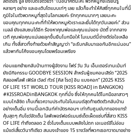
ลีดเดอร์ จูลี่ ยังเปิดใจด้วยว่า “ในอนาคตนะคะ พวกหนูก็จะเรียนรู้
หลายๆ อย่าง และจะเติบโตแบบเท่ๆ เลย แล้วก็จะทำให้คิสซี่ทุกคนในที่นี้
ภูมิใจในตัวพวกหนูที่สุดในโลกเลยค่ะ รักทุกคนมากๆ เลยนะคะ
ขอบคุณทุกคนนะคะที่ทำให้พวกหนูหัวเราะและยิ้มได้ทุกวันเลยค่ะ” ส่วน
เบลล์ ยังแสบซนได้อีก ร้องหาคุณพ่อและคุณแม่ของ นัตตี้ จากกลาง
เวที คุณพ่อคุณแม่เลยลุกขึ้นยืนโบกมือให้ โมเมนต์นี้ช่างดีต่อใจเหลือ
เกิน ทั้งสี่สาวทิ้งท้ายด้วยคำสัญญาว่า “จะรีบกลับมาเจอกันอีกแน่นอน”
แล้วพากันโค้งขอบคุณโดยพร้อมเพรียง
ก่อนแยกย้ายกลับบ้านทางผู้จัดงาน โฟร์ วัน วัน เอ็นเตอร์เทนเม้นท์
ยังมีกิจกรรม GOODBYE SESSION สำหรับผู้ชมคอนเสิร์ต “2025
คิสออฟไลฟ์ เฟิร์ส เวิลด์ ทัวร์ [คิส โรด] อิน แบงคอก” (2025 KISS
OF LIFE 1ST WORLD TOUR [KISS ROAD] in BANGKOK)
#KISSROADinBANGKOK ทุกที่นั่ง ซึ่งให้ทุกคนได้โบกมือลาสาวๆ
แบบใกล้ชิด เก็บเกี่ยวความประทับใจโมเมนต์สุดท้ายติดตัวกลับบ้าน
อย่างเต็มอิ่ม งานนี้เอกฉันท์ค่าบัตรคอนฯ เท่ากับศูนย์บาทของแทร่!
คุ้มสุดๆ กับโชว์จัดเต็ม ไลฟ์เพอร์ฟอร์แมนซ์เด็ดเผ็ดแซ่บที่สี่สาว KISS
OF LIFE ทำถึงตลอด 2 ชั่วโมงเต็มแบบพลังไม่ตก เอเนอร์จีไม่อ่อม
แม้แต่เสี้ยววินาทีเดียว สมมงเจ้าของ 15 รางวัลที่พวกเธอกวาดมาอย่าง