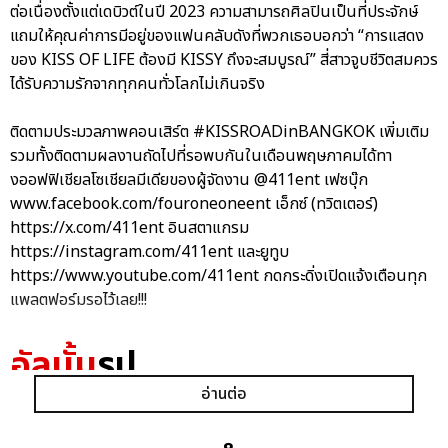
ต่อเนื่องตั้งแต่เดบิวต์ในปี 2023 ความสามารถศิลปินเป็นที่ประจักษ์
แถมให้คุณค่าการมีอยู่ของแฟนคลับดังที่พวกเธอบอกว่า “การแสดง
ของ KISS OF LIFE ต้องมี KISSY ถึงจะสมบูรณ์” สี่สาวจูบชีวิตสมควร
ได้รับความรักจากทุกคนทั่วโลกไม่เกินจริง
ติดตามประมวลภาพคอนเสิร์ต #KISSROADinBANGKOK เพิ่มเติม
รวมทั้งติดตามผลงานถัดไปที่รอพบกันในเดือนพฤษภาคมได้ทา
งออฟฟิเชียลโซเชียลมีเดียของผู้จัดงาน @411ent เฟซบุ๊ก
www.facebook.com/fouroneoneent เอ็กซ์ (ทวิตเตอร์)
https://x.com/411ent อินสตาแกรม
https://instagram.com/411ent และยูทูบ
https://www.youtube.com/411ent กดกระดิ่งเปิดแจ้งเตือนทุก
แพลตฟอร์มรอไว้เลย!!!
อัลบั้ม
รูป
อ่านต่อ