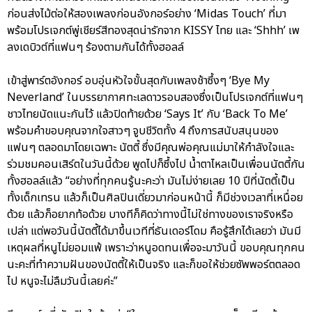
ก่อนส่งไม้ต่อให้สองเพลงก่อนอังกอร์อย่าง ‘Midas Touch’ ที่มา
พร้อมโปรเจกต์พู่เชียร์สีทองสุดน่ารักจาก KISSY ไทย และ ‘Shhh’ เพ
ลงเดบิวต์ที่แฟนๆ ร้องตามกันได้ทั้งฮอลล์
เข้าสู่พาร์ตอังกอร์ อบอุ่นหัวใจขั้นสุดกับเพลงช้าซึ้งๆ ‘Bye My
Neverland’ ในบรรยากาศทะเลดาวรอบสองซึ่งเป็นโปรเจกต์ที่แฟนๆ
ชาวไทยนัดแนะกันไว้ แล้วปิดท้ายด้วย ‘Says It’ กับ ‘Back To Me’
พร้อมคำขอบคุณจากใจสาวๆ จูบชีวิตทั้ง 4 ถึงการสนับสนุนของ
แฟนๆ ตลอดมาโดยเฉพาะ นัตตี้ ซึ่งมีคุณพ่อคุณแม่มาให้กำลังใจและ
ร่วมชมคอนเสิร์ตในวันนี้ด้วย พูดไปก็ซึ้งไป น้ำตาไหลเป็นเพื่อนนัตตี้กัน
ทั้งฮอลล์แล้ว “อย่างที่ทุกคนรู้นะคะว่า มันไม่ง่ายเลย 10 ปีที่นัตตี้เป็น
ทั้งเด็กเทรน แล้วก็เป็นศิลปินเดี่ยวมาก่อนหน้านี้ ก็มีช่วงเวลาที่เหนื่อย
ด้วย แล้วก็อยากท้อด้วย บางทีก็คิดว่าทางนี้ไม่ใช่ทางของเราจริงหรือ
เปล่า แต่พอวันนี้นัตตี้ได้มาขึ้นเวทีที่ธันเดอร์โดม คือรู้สึกได้เลยว่า มันมี
เหตุผลที่หนูไม่ยอมแพ้ เพราะว่าหนูอดทนเพื่อจะมาวันนี้ ขอบคุณทุกคน
นะคะที่ทำความฝันของนัตตี้ให้เป็นจริง และก็ขอให้ช่วยซัพพอร์ตตลอด
ไป หนูจะไม่ลืมวันนี้เลยค่ะ”