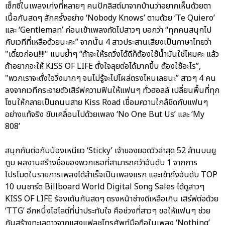
เซ็กซี่ในเพลงเก่งที่หลายๆ คนปักลิสต์มาจากบ้านว่าอยากเห็นด้วยตา
เนื้อกันสดๆ สักครั้งอย่าง ‘Nobody Knows’ ตามด้วย ‘Te Quiero’
และ ‘Gentleman’ ก่อนเข้าเพลงถัดไปสาวๆ บอกว่า “ทุกคนสนุกไป
กับเวทีที่เหลือด้วยนะคะ” จากนั้น 4 สาวประสานเสียงเป็นภาษาไทยว่า
"เดี๋ยวก่อน!!!!" แบบย้ำๆ “ถ้าจะให้รถวิ่งได้ดีก็ต้องใช้น้ำมันใช่ไหมคะ แล้ว
ถ้าอยากจะให้ KISS OF LIFE ตั้งใจลุยต่อได้มากขึ้น ต้องใช้อะไร”,
"พวกเราจะตั้งใจวิ่งมากๆ จนไม่รู้จะไปโผล่ตรงไหนเลยนะ” สาวๆ 4 คน
ลงจากเวทีกระจายตัวเสิร์ฟความฟินให้แฟนๆ ทั่วฮอลล์ เปลี่ยนพื้นที่ทุก
โซนให้กลายเป็นถนนสาย Kiss Road เชื่อมความใกล้ชิดกับแฟนๆ
อย่างแท้จริง ขับเคลื่อนไปด้วยเพลง ‘No One But Us’ และ ‘My
808’
สนุกกันต่อกับน้องเหนียว ‘Sticky’ เจ้าของยอดวิวล่าสุด 52 ล้านบนยู
ทูบ ผลงานสร้างชื่อของพวกเธอที่สามารถคว้าอันดับ 1 จากการ
โปรโมตในรายการเพลงได้สำเร็จเป็นเพลงแรก และเข้าถึงอันดับ TOP
10 บนชาร์ต Billboard World Digital Song Sales ได้ดูสาวๆ
KISS OF LIFE ร้องเต้นกันสดๆ ตรงหน้าช่างดีเหลือเกิน เสิร์ฟต่อด้วย
‘TTG’ อีกหนึ่งไฮไลต์ที่น่าประทับใจ คือช่วงที่สาวๆ ขอให้แฟนๆ ช่วย
กันสร้างทะเลดาวจากแสงแฟลชโทรศัพท์มือถือในเพลง ‘Nothing’