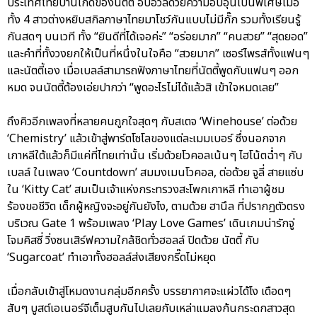
ประเทศไทยบ้านเกิดของนัตตี้ อบอวลด้วยความอบอุ่นเป็นพิเศษเมื่อ
ทั้ง 4 สาวต่างหยิบสกิลภาษาไทยมาโชว์กันแบบไม่มีกั๊ก รวมทั้งเรียนรู้
กันสดๆ บนเวที ทั้ง “ยินดีที่ได้เจอค่ะ” “อร่อยมาก” “คนสวย” “สุดยอด”
และคำที่ทั้งวงยกให้เป็นที่หนึ่งในใจคือ “สวยมาก” เซอร์ไพรส์ทั้งแฟนๆ
และนัตตี้เอง เมื่อเบลล์สามารถฟังภาษาไทยที่นัตตี้พูดกับแฟนๆ ออก
หมด จนนัตตี้ต้องเอ่ยปากว่า “พูดอะไรไม่ได้แล้วสิ เข้าใจหมดเลย”
ถึงคิวอีกเพลงที่หลายคนถูกใจสุดๆ กับสเตจ ‘Winehouse’ ต่อด้วย
‘Chemistry’ แล้วเข้าสู่พาร์ตโซโลของแต่ละเมมเบอร์ ซึ่งนอกจาก
เกาหลีใต้แล้วก็มีแค่ที่ไทยเท่านั้น เริ่มด้วยโวคอลเน้นๆ ไฮโน้ตฉ่ำๆ กับ
เบลล์ ในเพลง ‘Countdown’ สมมงเมนโวคอล, ต่อด้วย จูลี่ สายแซ่บ
ใน ‘Kitty Cat’ สมเป็นเจ้าแห่งกระทรวงสะโพกเกาหลี ทำเอาผู้ชม
ร้องขอชีวิต เด็กผู้หญิงจะอยู่กันยังไง, ตามด้วย ฮานึล ที่ปรากฏตัวตรง
บริเวณ Gate 1 พร้อมเพลง ‘Play Love Games’ เดินเกมน่ารักจู่
โจมคิสซี่ วิ่งซนเสิร์ฟความใกล้ชิดทั่วฮอลล์ ปิดด้วย นัตตี้ กับ
‘Sugarcoat’ ทำเอาทั้งฮอลล์ส่งเสียงกรี๊ดไม่หยุด
เมื่อกลับเข้าสู่โหมดงานกลุ่มอีกครั้ง บรรยากาศจะแผ่วได้ไง เดือดๆ
สับๆ บูสต์เอเนอร์จีเต็มสูบกันไปเลยกับเหล่าแมลงก้นกระดกสาวสุด