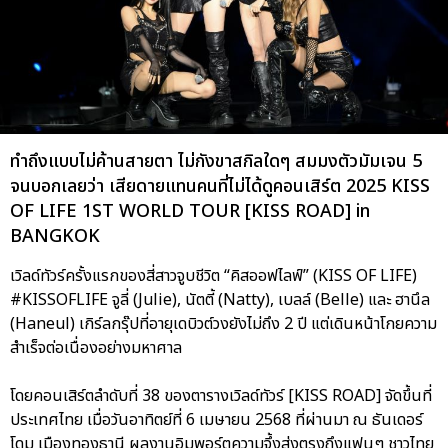
ทำถึงแบบไม่ค้านสายตา ไม่กังขาสกิลใดๆ สมมงตัวมัมเจน 5
จนบอกเลยว่า เสียดายแทนคนที่ไม่ได้ดูคอนเสิร์ต 2025 KISS
OF LIFE 1ST WORLD TOUR [KISS ROAD] in
BANGKOK
เวิลด์ทัวร์ครั้งแรกของสี่สาวจูบชีวิต “คิสออฟไลฟ์” (KISS OF LIFE)
#KISSOFLIFE จูลี่ (Julie), นัตตี้ (Natty), เบลล์ (Belle) และ ฮานึล
(Haneul) เกิร์ลกรุ๊ปที่อายุเดบิวต์วงยังไม่ถึง 2 ปี แต่เดินหน้าโกยความ
สำเร็จต่อเนื่องอย่างมหาศาล
โดยคอนเสิร์ตลำดับที่ 38 ของตารางเวิลด์ทัวร์ [KISS ROAD] จัดขึ้นที่
ประเทศไทย เมื่อวันอาทิตย์ที่ 6 เมษายน 2568 ที่ผ่านมา ณ ธันเดอร์
โดม เมืองทองธานี ผลงานอิมพอร์ตความจึ้งส่งตรงถึงแฟนๆ ชาวไทย