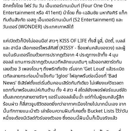
อีกครั้งโดย โฟร์ วัน วัน เอ็นเตอร์เทนเม้นท์ (Four One One
Entertainment หรือ 411ent) นำโดย กึ้ง-เฉลิมชัย มหากิจศิริ แท็ก
ทีมต้นสังกัด เอสทู เอ็นเตอร์เทนเม้นท์ (S2 Entertainment) และ
วันเดอร์ (WONDER) ประเทศเกาหลีใต้
แค่เปิดตัวก็ปังไม่ออมมือ! สาวๆ KISS OF LIFE ทั้งสี่ จูลี่, นัตตี้, เบลล์
และ ฮานึล เลือกเซอร์ไพรส์คิสซี่ (KISSY - ชื่อแฟนคลับของวง) และผู้
ชมในธันเดอร์โดมด้วยการปรากฏตัวจาก 4 ประตูทางเข้าทั้ง 4 มุม
ฮอลล์ แทนการปรากฏตัวบนเวทีหลักแบบเดิมๆ แล้วออกสตาร์ตกัน
เลยด้วย 3 เพลงโดนๆ ถึงพริกถึงขิง เริ่มจาก ‘Get Loud’ แล้วระเบิด
เวทีละลายกระท่อมน้ำแข็งกับ ‘Igloo’ ไฟลุกพรึบต่อเนื่องที่ ‘Bad
News’ ชีเสิร์ฟตั้งแต่เริ่มต้นคอนเสิร์ตกันทีเดียว ไม่เพียงแค่วิชวลตา
แตกที่มาพร้อมสเน่ห์เกินต้าน ทั้ง 4 สาว 4 สไตล์ยังเพอร์ฟอร์แมนซ์จัด
เต็มสะกดทุกสายตาจริงๆ แอร์ในฮอลล์เย็นฉ่ำ แต่ทำไมผู้ชมกลับรู้สึก
ร้อนผ่าว ก็สี่สาวจูบชีวิตฮอตยิ่งกว่าอากาศเมืองไทยไปมากนั่นเอง จาก
นั้นทักทายแนะนำตัว เล่าย้อนความฝันที่เคยตั้ง Bucket Lists ไว้ว่าวัน
หนึ่งจะต้องมีเวิลด์ทัวร์ของตัวเอง ซึ่งตอนนี้ฝันนั้นก็เป็นจริงแล้ว