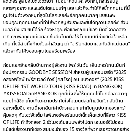
ลีดเดอร์ จูลี่ ยังเปิดใจด้วยว่า “ในอนาคตนะคะ พวกหนูก็จะเรียนรู้
หลายๆ อย่าง และจะเติบโตแบบเท่ๆ เลย แล้วก็จะทำให้คิสซี่ทุกคนในที่นี้
ภูมิใจในตัวพวกหนูที่สุดในโลกเลยค่ะ รักทุกคนมากๆ เลยนะคะ
ขอบคุณทุกคนนะคะที่ทำให้พวกหนูหัวเราะและยิ้มได้ทุกวันเลยค่ะ” ส่วน
เบลล์ ยังแสบซนได้อีก ร้องหาคุณพ่อและคุณแม่ของ นัตตี้ จากกลาง
เวที คุณพ่อคุณแม่เลยลุกขึ้นยืนโบกมือให้ โมเมนต์นี้ช่างดีต่อใจเหลือ
เกิน ทั้งสี่สาวทิ้งท้ายด้วยคำสัญญาว่า “จะรีบกลับมาเจอกันอีกแน่นอน”
แล้วพากันโค้งขอบคุณโดยพร้อมเพรียง
ก่อนแยกย้ายกลับบ้านทางผู้จัดงาน โฟร์ วัน วัน เอ็นเตอร์เทนเม้นท์
ยังมีกิจกรรม GOODBYE SESSION สำหรับผู้ชมคอนเสิร์ต “2025
คิสออฟไลฟ์ เฟิร์ส เวิลด์ ทัวร์ [คิส โรด] อิน แบงคอก” (2025 KISS
OF LIFE 1ST WORLD TOUR [KISS ROAD] in BANGKOK)
#KISSROADinBANGKOK ทุกที่นั่ง ซึ่งให้ทุกคนได้โบกมือลาสาวๆ
แบบใกล้ชิด เก็บเกี่ยวความประทับใจโมเมนต์สุดท้ายติดตัวกลับบ้าน
อย่างเต็มอิ่ม งานนี้เอกฉันท์ค่าบัตรคอนฯ เท่ากับศูนย์บาทของแทร่!
คุ้มสุดๆ กับโชว์จัดเต็ม ไลฟ์เพอร์ฟอร์แมนซ์เด็ดเผ็ดแซ่บที่สี่สาว KISS
OF LIFE ทำถึงตลอด 2 ชั่วโมงเต็มแบบพลังไม่ตก เอเนอร์จีไม่อ่อม
แม้แต่เสี้ยววินาทีเดียว สมมงเจ้าของ 15 รางวัลที่พวกเธอกวาดมาอย่าง