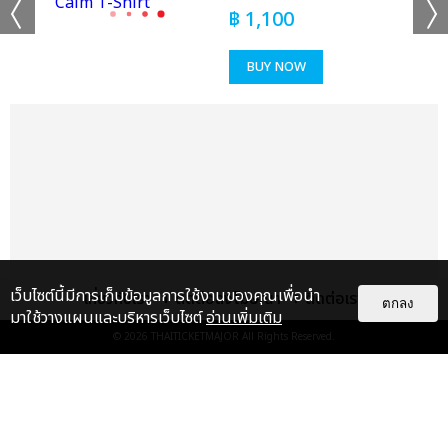
฿
1,100
เเท็กที่เกี่ยวข้อง :
BUY NOW
KISS OF LIFE
2025 KISS OF LIFE 1ST WORLD TOUR [KISS ROAD] IN
BANGKOK
แชร์ :
เว็บไซต์นี้มีการเก็บข้อมูลการใช้งานของคุณเพื่อนำ
เกี่ยวกับเรา
ติดต่อลงโฆษณา
ติดต่อเรา
SHARE
TWEET
LINE
ตกลง
มาใช้วางแผนและบริหารเว็บไซต์
อ่านเพิ่มเติม
© 2026
THAITICKETMAJOR
All Rights Reserved.
แกลเลอรี
แนะนำ