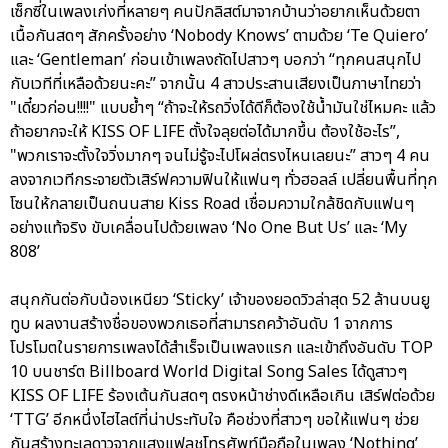
เซ็กซี่ในเพลงเก่งที่หลายๆ คนปักลิสต์มาจากบ้านว่าอยากเห็นด้วยตา
เนื้อกันสดๆ สักครั้งอย่าง ‘Nobody Knows’ ตามด้วย ‘Te Quiero’
และ ‘Gentleman’ ก่อนเข้าเพลงถัดไปสาวๆ บอกว่า “ทุกคนสนุกไป
กับเวทีที่เหลือด้วยนะคะ” จากนั้น 4 สาวประสานเสียงเป็นภาษาไทยว่า
"เดี๋ยวก่อน!!!!" แบบย้ำๆ “ถ้าจะให้รถวิ่งได้ดีก็ต้องใช้น้ำมันใช่ไหมคะ แล้ว
ถ้าอยากจะให้ KISS OF LIFE ตั้งใจลุยต่อได้มากขึ้น ต้องใช้อะไร”,
"พวกเราจะตั้งใจวิ่งมากๆ จนไม่รู้จะไปโผล่ตรงไหนเลยนะ” สาวๆ 4 คน
ลงจากเวทีกระจายตัวเสิร์ฟความฟินให้แฟนๆ ทั่วฮอลล์ เปลี่ยนพื้นที่ทุก
โซนให้กลายเป็นถนนสาย Kiss Road เชื่อมความใกล้ชิดกับแฟนๆ
อย่างแท้จริง ขับเคลื่อนไปด้วยเพลง ‘No One But Us’ และ ‘My
808’
สนุกกันต่อกับน้องเหนียว ‘Sticky’ เจ้าของยอดวิวล่าสุด 52 ล้านบนยู
ทูบ ผลงานสร้างชื่อของพวกเธอที่สามารถคว้าอันดับ 1 จากการ
โปรโมตในรายการเพลงได้สำเร็จเป็นเพลงแรก และเข้าถึงอันดับ TOP
10 บนชาร์ต Billboard World Digital Song Sales ได้ดูสาวๆ
KISS OF LIFE ร้องเต้นกันสดๆ ตรงหน้าช่างดีเหลือเกิน เสิร์ฟต่อด้วย
‘TTG’ อีกหนึ่งไฮไลต์ที่น่าประทับใจ คือช่วงที่สาวๆ ขอให้แฟนๆ ช่วย
กันสร้างทะเลดาวจากแสงแฟลชโทรศัพท์มือถือในเพลง ‘Nothing’