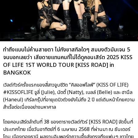
ทำถึงแบบไม่ค้านสายตา ไม่กังขาสกิลใดๆ สมมงตัวมัมเจน 5
จนบอกเลยว่า เสียดายแทนคนที่ไม่ได้ดูคอนเสิร์ต 2025 KISS
OF LIFE 1ST WORLD TOUR [KISS ROAD] in
BANGKOK
เวิลด์ทัวร์ครั้งแรกของสี่สาวจูบชีวิต “คิสออฟไลฟ์” (KISS OF LIFE)
#KISSOFLIFE จูลี่ (Julie), นัตตี้ (Natty), เบลล์ (Belle) และ ฮานึล
(Haneul) เกิร์ลกรุ๊ปที่อายุเดบิวต์วงยังไม่ถึง 2 ปี แต่เดินหน้าโกยความ
สำเร็จต่อเนื่องอย่างมหาศาล
โดยคอนเสิร์ตลำดับที่ 38 ของตารางเวิลด์ทัวร์ [KISS ROAD] จัดขึ้นที่
ประเทศไทย เมื่อวันอาทิตย์ที่ 6 เมษายน 2568 ที่ผ่านมา ณ ธันเดอร์
โดม เมืองทองธานี ผลงานอิมพอร์ตความจึ้งส่งตรงถึงแฟนๆ ชาวไทย