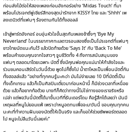
ก่อนส่งไม้ต่อให้สองเพลงก่อนอังกอร์อย่าง ‘Midas Touch’ ที่มา
พร้อมโปรเจกต์พู่เชียร์สีทองสุดน่ารักจาก KISSY ไทย และ ‘Shhh’ เพ
ลงเดบิวต์ที่แฟนๆ ร้องตามกันได้ทั้งฮอลล์
เข้าสู่พาร์ตอังกอร์ อบอุ่นหัวใจขั้นสุดกับเพลงช้าซึ้งๆ ‘Bye My
Neverland’ ในบรรยากาศทะเลดาวรอบสองซึ่งเป็นโปรเจกต์ที่แฟนๆ
ชาวไทยนัดแนะกันไว้ แล้วปิดท้ายด้วย ‘Says It’ กับ ‘Back To Me’
พร้อมคำขอบคุณจากใจสาวๆ จูบชีวิตทั้ง 4 ถึงการสนับสนุนของ
แฟนๆ ตลอดมาโดยเฉพาะ นัตตี้ ซึ่งมีคุณพ่อคุณแม่มาให้กำลังใจและ
ร่วมชมคอนเสิร์ตในวันนี้ด้วย พูดไปก็ซึ้งไป น้ำตาไหลเป็นเพื่อนนัตตี้กัน
ทั้งฮอลล์แล้ว “อย่างที่ทุกคนรู้นะคะว่า มันไม่ง่ายเลย 10 ปีที่นัตตี้เป็น
ทั้งเด็กเทรน แล้วก็เป็นศิลปินเดี่ยวมาก่อนหน้านี้ ก็มีช่วงเวลาที่เหนื่อย
ด้วย แล้วก็อยากท้อด้วย บางทีก็คิดว่าทางนี้ไม่ใช่ทางของเราจริงหรือ
เปล่า แต่พอวันนี้นัตตี้ได้มาขึ้นเวทีที่ธันเดอร์โดม คือรู้สึกได้เลยว่า มันมี
เหตุผลที่หนูไม่ยอมแพ้ เพราะว่าหนูอดทนเพื่อจะมาวันนี้ ขอบคุณทุกคน
นะคะที่ทำความฝันของนัตตี้ให้เป็นจริง และก็ขอให้ช่วยซัพพอร์ตตลอด
ไป หนูจะไม่ลืมวันนี้เลยค่ะ”