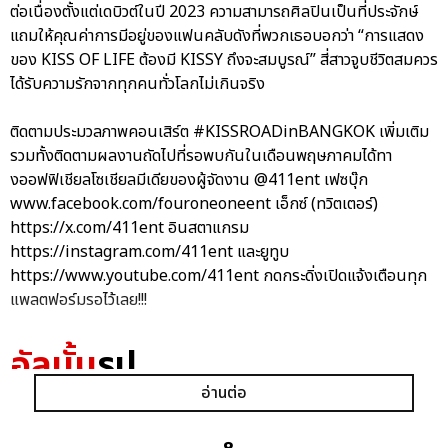
ต่อเนื่องตั้งแต่เดบิวต์ในปี 2023 ความสามารถศิลปินเป็นที่ประจักษ์
แถมให้คุณค่าการมีอยู่ของแฟนคลับดังที่พวกเธอบอกว่า “การแสดง
ของ KISS OF LIFE ต้องมี KISSY ถึงจะสมบูรณ์” สี่สาวจูบชีวิตสมควร
ได้รับความรักจากทุกคนทั่วโลกไม่เกินจริง
ติดตามประมวลภาพคอนเสิร์ต #KISSROADinBANGKOK เพิ่มเติม
รวมทั้งติดตามผลงานถัดไปที่รอพบกันในเดือนพฤษภาคมได้ทา
งออฟฟิเชียลโซเชียลมีเดียของผู้จัดงาน @411ent เฟซบุ๊ก
www.facebook.com/fouroneoneent เอ็กซ์ (ทวิตเตอร์)
https://x.com/411ent อินสตาแกรม
https://instagram.com/411ent และยูทูบ
https://www.youtube.com/411ent กดกระดิ่งเปิดแจ้งเตือนทุก
แพลตฟอร์มรอไว้เลย!!!
อัลบั้ม
รูป
อ่านต่อ