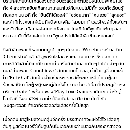
ประเทศไทยบ้านเกิดของนัตตี้ อบอวลด้วยความอบอุ่นเป็นพิเศษเมื่อ
ทั้ง 4 สาวต่างหยิบสกิลภาษาไทยมาโชว์กันแบบไม่มีกั๊ก รวมทั้งเรียนรู้
กันสดๆ บนเวที ทั้ง “ยินดีที่ได้เจอค่ะ” “อร่อยมาก” “คนสวย” “สุดยอด”
และคำที่ทั้งวงยกให้เป็นที่หนึ่งในใจคือ “สวยมาก” เซอร์ไพรส์ทั้งแฟนๆ
และนัตตี้เอง เมื่อเบลล์สามารถฟังภาษาไทยที่นัตตี้พูดกับแฟนๆ ออก
หมด จนนัตตี้ต้องเอ่ยปากว่า “พูดอะไรไม่ได้แล้วสิ เข้าใจหมดเลย”
ถึงคิวอีกเพลงที่หลายคนถูกใจสุดๆ กับสเตจ ‘Winehouse’ ต่อด้วย
‘Chemistry’ แล้วเข้าสู่พาร์ตโซโลของแต่ละเมมเบอร์ ซึ่งนอกจาก
เกาหลีใต้แล้วก็มีแค่ที่ไทยเท่านั้น เริ่มด้วยโวคอลเน้นๆ ไฮโน้ตฉ่ำๆ กับ
เบลล์ ในเพลง ‘Countdown’ สมมงเมนโวคอล, ต่อด้วย จูลี่ สายแซ่บ
ใน ‘Kitty Cat’ สมเป็นเจ้าแห่งกระทรวงสะโพกเกาหลี ทำเอาผู้ชม
ร้องขอชีวิต เด็กผู้หญิงจะอยู่กันยังไง, ตามด้วย ฮานึล ที่ปรากฏตัวตรง
บริเวณ Gate 1 พร้อมเพลง ‘Play Love Games’ เดินเกมน่ารักจู่
โจมคิสซี่ วิ่งซนเสิร์ฟความใกล้ชิดทั่วฮอลล์ ปิดด้วย นัตตี้ กับ
‘Sugarcoat’ ทำเอาทั้งฮอลล์ส่งเสียงกรี๊ดไม่หยุด
เมื่อกลับเข้าสู่โหมดงานกลุ่มอีกครั้ง บรรยากาศจะแผ่วได้ไง เดือดๆ
สับๆ บูสต์เอเนอร์จีเต็มสูบกันไปเลยกับเหล่าแมลงก้นกระดกสาวสุด