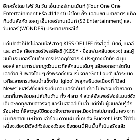
อีกครั้งโดย โฟร์ วัน วัน เอ็นเตอร์เทนเม้นท์ (Four One One
Entertainment หรือ 411ent) นำโดย กึ้ง-เฉลิมชัย มหากิจศิริ แท็ก
ทีมต้นสังกัด เอสทู เอ็นเตอร์เทนเม้นท์ (S2 Entertainment) และ
วันเดอร์ (WONDER) ประเทศเกาหลีใต้
แค่เปิดตัวก็ปังไม่ออมมือ! สาวๆ KISS OF LIFE ทั้งสี่ จูลี่, นัตตี้, เบลล์
และ ฮานึล เลือกเซอร์ไพรส์คิสซี่ (KISSY - ชื่อแฟนคลับของวง) และผู้
ชมในธันเดอร์โดมด้วยการปรากฏตัวจาก 4 ประตูทางเข้าทั้ง 4 มุม
ฮอลล์ แทนการปรากฏตัวบนเวทีหลักแบบเดิมๆ แล้วออกสตาร์ตกัน
เลยด้วย 3 เพลงโดนๆ ถึงพริกถึงขิง เริ่มจาก ‘Get Loud’ แล้วระเบิด
เวทีละลายกระท่อมน้ำแข็งกับ ‘Igloo’ ไฟลุกพรึบต่อเนื่องที่ ‘Bad
News’ ชีเสิร์ฟตั้งแต่เริ่มต้นคอนเสิร์ตกันทีเดียว ไม่เพียงแค่วิชวลตา
แตกที่มาพร้อมสเน่ห์เกินต้าน ทั้ง 4 สาว 4 สไตล์ยังเพอร์ฟอร์แมนซ์จัด
เต็มสะกดทุกสายตาจริงๆ แอร์ในฮอลล์เย็นฉ่ำ แต่ทำไมผู้ชมกลับรู้สึก
ร้อนผ่าว ก็สี่สาวจูบชีวิตฮอตยิ่งกว่าอากาศเมืองไทยไปมากนั่นเอง จาก
นั้นทักทายแนะนำตัว เล่าย้อนความฝันที่เคยตั้ง Bucket Lists ไว้ว่าวัน
หนึ่งจะต้องมีเวิลด์ทัวร์ของตัวเอง ซึ่งตอนนี้ฝันนั้นก็เป็นจริงแล้ว