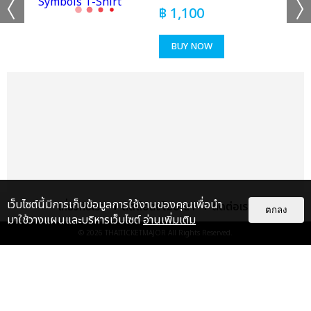
฿
1,100
เเท็กที่เกี่ยวข้อง :
BUY NOW
KISS OF LIFE
2025 KISS OF LIFE 1ST WORLD TOUR [KISS ROAD] IN
BANGKOK
แชร์ :
เว็บไซต์นี้มีการเก็บข้อมูลการใช้งานของคุณเพื่อนำ
เกี่ยวกับเรา
ติดต่อลงโฆษณา
ติดต่อเรา
SHARE
TWEET
LINE
ตกลง
มาใช้วางแผนและบริหารเว็บไซต์
อ่านเพิ่มเติม
© 2026
THAITICKETMAJOR
All Rights Reserved.
แกลเลอรี
แนะนำ