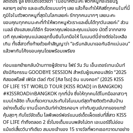
ลีดเดอร์ จูลี่ ยังเปิดใจด้วยว่า “ในอนาคตนะคะ พวกหนูก็จะเรียนรู้
หลายๆ อย่าง และจะเติบโตแบบเท่ๆ เลย แล้วก็จะทำให้คิสซี่ทุกคนในที่นี้
ภูมิใจในตัวพวกหนูที่สุดในโลกเลยค่ะ รักทุกคนมากๆ เลยนะคะ
ขอบคุณทุกคนนะคะที่ทำให้พวกหนูหัวเราะและยิ้มได้ทุกวันเลยค่ะ” ส่วน
เบลล์ ยังแสบซนได้อีก ร้องหาคุณพ่อและคุณแม่ของ นัตตี้ จากกลาง
เวที คุณพ่อคุณแม่เลยลุกขึ้นยืนโบกมือให้ โมเมนต์นี้ช่างดีต่อใจเหลือ
เกิน ทั้งสี่สาวทิ้งท้ายด้วยคำสัญญาว่า “จะรีบกลับมาเจอกันอีกแน่นอน”
แล้วพากันโค้งขอบคุณโดยพร้อมเพรียง
ก่อนแยกย้ายกลับบ้านทางผู้จัดงาน โฟร์ วัน วัน เอ็นเตอร์เทนเม้นท์
ยังมีกิจกรรม GOODBYE SESSION สำหรับผู้ชมคอนเสิร์ต “2025
คิสออฟไลฟ์ เฟิร์ส เวิลด์ ทัวร์ [คิส โรด] อิน แบงคอก” (2025 KISS
OF LIFE 1ST WORLD TOUR [KISS ROAD] in BANGKOK)
#KISSROADinBANGKOK ทุกที่นั่ง ซึ่งให้ทุกคนได้โบกมือลาสาวๆ
แบบใกล้ชิด เก็บเกี่ยวความประทับใจโมเมนต์สุดท้ายติดตัวกลับบ้าน
อย่างเต็มอิ่ม งานนี้เอกฉันท์ค่าบัตรคอนฯ เท่ากับศูนย์บาทของแทร่!
คุ้มสุดๆ กับโชว์จัดเต็ม ไลฟ์เพอร์ฟอร์แมนซ์เด็ดเผ็ดแซ่บที่สี่สาว KISS
OF LIFE ทำถึงตลอด 2 ชั่วโมงเต็มแบบพลังไม่ตก เอเนอร์จีไม่อ่อม
แม้แต่เสี้ยววินาทีเดียว สมมงเจ้าของ 15 รางวัลที่พวกเธอกวาดมาอย่าง