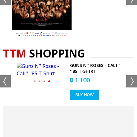
TTM
SHOPPING
-
GUNS N'' ROSES - CALI''
''85 T-SHIRT
฿
1,100
BUY NOW