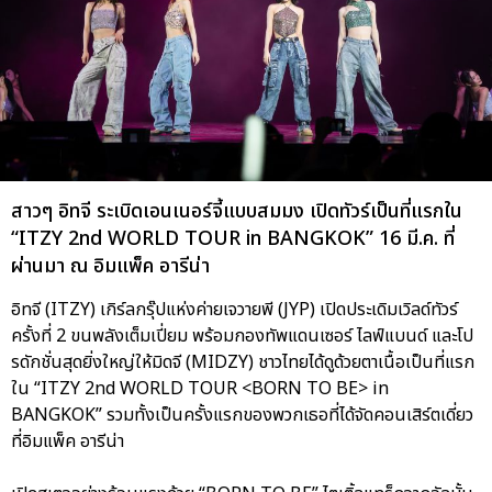
สาวๆ อิทจี ระเบิดเอนเนอร์จี้แบบสมมง เปิดทัวร์เป็นที่แรกใน
“ITZY 2nd WORLD TOUR
in BANGKOK” 16 มี.ค. ที่
ผ่านมา ณ อิมแพ็ค อารีน่า
อิทจี (ITZY) เกิร์ลกรุ๊ปแห่งค่ายเจวายพี (JYP) เปิดประเดิมเวิลด์ทัวร์
ครั้งที่ 2 ขนพลังเต็มเปี่ยม พร้อมกองทัพแดนเซอร์ ไลฟ์แบนด์ และโป
รดักชั่นสุดยิ่งใหญ่ให้มิดจี (MIDZY) ชาวไทยได้ดูด้วยตาเนื้อเป็นที่แรก
ใน “ITZY 2nd WORLD TOUR <BORN TO BE> in
BANGKOK” รวมทั้งเป็นครั้งแรกของพวกเธอที่ได้จัดคอนเสิร์ตเดี่ยว
ที่อิมแพ็ค อารีน่า