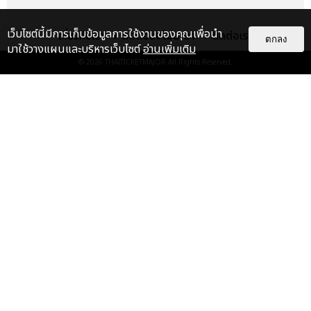
เว็บไซต์นี้มีการเก็บข้อมูลการใช้งานของคุณเพื่อนำ
เกี่ยวกับเรา
ติดต่อลงโฆษณา
ติดต่อเรา
ตกลง
มาใช้วางแผนและบริหารเว็บไซต์
อ่านเพิ่มเติม
© 2026
THAITICKETMAJOR
All Rights Reserved.
เรื่อง
เด่น
&QUOT;ถ้าไม่มีทุกคนก็คงไม่มี
เพิร์ธ-แซนต้า&QUOT; ประมวล
ภาพ เพิร์ธ-แซนต้า เปลี่ยน
ฮอลล์ให...
EXCLUSIVE
: 34
ไม่ว่าจะวันนี้หรือวันไหน ก็จะยังภูมิใจ
ในตัว &QUOT;แจบอม&QUOT;
เหมือนเดิม! ประมวลภาพ JA...
EXCLUSIVE
: 28