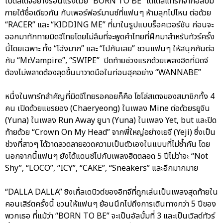
เปิดสเตจอย่างร้อนแรงด้วย “BORN TO BE” ไตเติ้ลแทร็กจากอัลบั้ม
ภายใต้ชื่อเดียวกัน กับเพอร์ฟอร์มานซ์ที่แฟนๆ ห้ามลุกไปไหน ต่อด้วย
“RACER” และ “KIDDING ME” ที่มาในรูปแบบร็อคเวอร์ชัน ก่อนจะ
ออกมาทักทายมิดจีไทยโดยไม่ลืมที่จะพูดคำไทยที่ฝึกมาสำหรับทัวร์ครั้ง
นี้โดยเฉพาะ ทั้ง “โฮ่งมาก” และ “ไปกันเลย” ชวนแฟนๆ ให้สนุกกันต่อ
กับ “Mr.Vampire”, “SWIPE” ปิดท้ายช่วงแรกด้วยเพลงฮิตที่มิดจี
ต้องไม่พลาดต้องลุดขึ้นมาวาดมือในท่อนฮุคอย่าง “WANNABE”
หนึ่งในพาร์ทสำคัญที่มิดจีไทยรอคอยก็คือ โซโล่สเตจของสมาชิกทั้ง 4
คน เปิดด้วยแชรยอง (Chaeryeong) ในเพลง Mine ต่อด้วยรยูจิน
(Yuna) ในเพลง Run Away ยูนา (Yuna) ในเพลง Yet, but และปิด
ท้ายด้วย “Crown On My Head” จากพี่ใหญ่อย่างเยจี (Yeji) ซึ่งเป็น
ช่วงที่สาวๆ ได้วาดลวดลายอวดความเป็นตัวเองในแบบที่ไม่ซ้ำกัน โดย
นอกจากนี้แฟนๆ ยังได้แดนซ์ไปกับเพลงฮิตตลอด 5 ปีไม่ว่าจะ “Not
Shy”, “LOCO”, “ICY”, “CAKE”, “Sneakers” และอีกมากมาย
“DALLA DALLA” ซิงเกิ้ลเดบิวต์ของอิทจีที่ถูกเล่นเป็นเพลงสุดท้ายใน
คอนเสิร์ตครั้งนี้ ชวนให้แฟนๆ ย้อนนึกไปถึงการเดินทางกว่า 5 ปีของ
พวกเธอ ที่แม้ว่า “BORN TO BE” จะเป็นอัลบั้มที่ 3 และเป็นเวิลด์ทัวร์