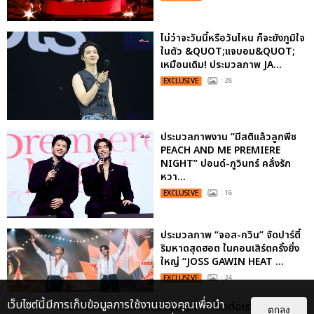
ไม่ว่าจะวันนี้หรือวันไหน ก็จะยังภูมิใจ
ในตัว &QUOT;แจบอม&QUOT;
เหมือนเดิม! ประมวลภาพ JA...
EXCLUSIVE
: 28
ประมวลภาพงาน “มีสติแล้วลูกพีช
PEACH AND ME PREMIERE
NIGHT” ปอนด์-ภูวินทร์ คลั่งรัก
หวา...
EXCLUSIVE
: 16
ประมวลภาพ “จอส-กวิน” จัดปาร์ตี้
ริมหาดสุดฮอต ในคอนเสิร์ตครั้งยิ่ง
ใหญ่ “JOSS GAWIN HEAT ...
EXCLUSIVE
: 34
เว็บไซต์นี้มีการเก็บข้อมูลการใช้งานของคุณเพื่อนำ
เกี่ยวกับเรา
ติดต่อลงโฆษณา
ติดต่อเรา
ตกลง