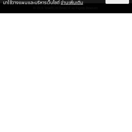
มาใช้วางแผนและบริหารเว็บไซต์
อ่านเพิ่มเติม
“ช่วงเวลาที่ไม่ได้เจอกันพิสูจน์แล้วว่า
© 2026
THAITICKETMAJOR
All Rights Reserved.
รักแท้จะไม่มีวันจางหาย” ประมวล
ภาพ JAEHYUN กับแฟน...
EXCLUSIVE
: 10