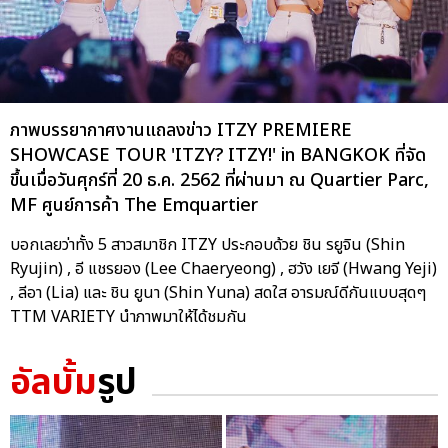
ภาพบรรยากาศงานแถลงข่าว ITZY PREMIERE
SHOWCASE TOUR 'ITZY? ITZY!' in BANGKOK ที่จัด
ขึ้นเมื่อวันศุกร์ที่ 20 ธ.ค. 2562 ที่ผ่านมา ณ Quartier Parc,
MF ศูนย์การค้า The Emquartier
บอกเลยว่าทั้ง 5 สาวสมาชิก ITZY ประกอบด้วย ชิน รยูจิน (Shin
Ryujin) , อี แชรยอง (Lee Chaeryeong) , ฮวัง เยจี (Hwang Yeji)
, ลีอา (Lia) และ ชิน ยูนา (Shin Yuna) สดใส อารมณ์ดีกันแบบสุดๆ
TTM VARIETY นำภาพมาให้ได้ชมกัน
อัลบั้ม
รูป