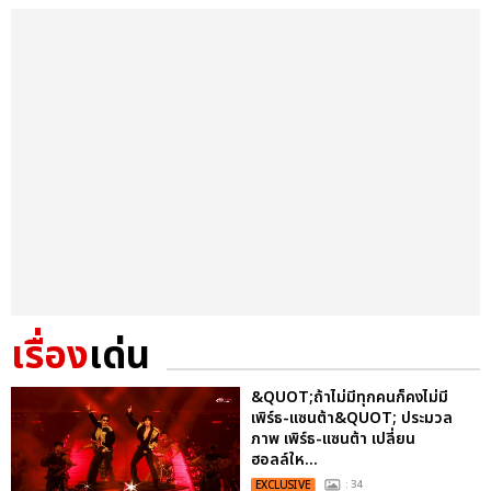
เรื่อง
เด่น
&QUOT;ถ้าไม่มีทุกคนก็คงไม่มี
เพิร์ธ-แซนต้า&QUOT; ประมวล
ภาพ เพิร์ธ-แซนต้า เปลี่ยน
ฮอลล์ให...
EXCLUSIVE
: 34