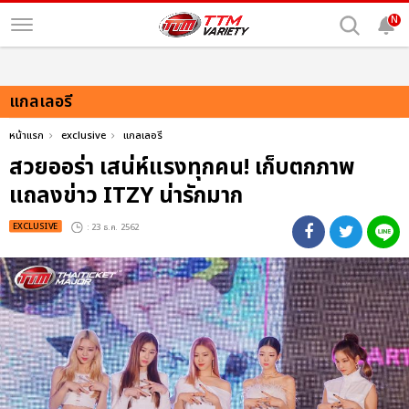
N
แกลเลอรี
หน้าแรก
exclusive
แกลเลอรี
สวยออร่า เสน่ห์แรงทุกคน! เก็บตกภาพ
แถลงข่าว ITZY น่ารักมาก
EXCLUSIVE
: 23 ธ.ค. 2562