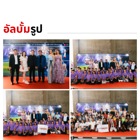
อัลบั้ม
รูป