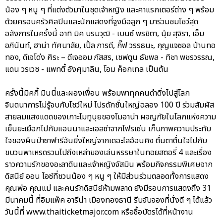
น้อง ๆ หนู ๆ ที่แต่งตัวมาในชุดเจ้าหญิง และคาแรกเตอร์ต่าง ๆ พร้อม
ด้วยครอบครัวศิลปินและนักแสดงที่จูงมือลูก ๆ มาร่วมชมโชว์สุด
อลังการในครั้งนี้ อาทิ มิค บรมวุฒิ - เบนซ์ พรชิตา, นุ้ย สุจิรา, เอ็ม
อภินันท์, ฮาน่า ทัศนาลัย, เปิ้ล ภารดี, กิ๊ฟ วรรธนะ, กุญแจซอล ป่านทอ
ทอง, ดีเจโด่ง ศิระ – ดีเจออม ภัสสร, เชฟตูน ธัชพล - ทิชา พชรวรรณ,
แดน วรเวช - แพทตี้ อังศุมาลิน, โอม ค็อกเทล เป็นต้น
ครั้งนี้มิคกี้ มินนี่และผองเพื่อน พร้อมพาทุกคนดำดิ่งไปสู่โลก
จินตนาการไม่รู้จบกับโชว์ใหม่ โปรดักชั่นใหญ่ฉลอง 100 ปี ร่วมสัมผัส
สายลมแสงแดดของเกาะโมทูนุยของโมอาน่า ผจญภัยในโลกแห่งความ
เย็นยะเยือกไปกับแอนนาและเอลซ่าจากโฟรเซ่น เก็บภาพความประทับ
ใจของผืนป่าซาฟารีอันยิ่งใหญ่จากเดอะไลอ้อนคิง ตื่นตาตื่นใจไปกับ
ขบวนพาเหรดรวมไปถึงเหล่าของเล่นหรรษาในทอยสตอรี่ 4 และเรื่อง
ราวความรักของอะลาดินและเจ้าหญิงจัสมิน พร้อมกิจกรรมพิเศษจาก
ดิสนีย์ ออน ไอซ์ที่ชวนน้อง ๆ หนู ๆ ให้มีส่วนร่วมตลอดทั้งการแสดง
คุณพ่อ คุณแม่ และคนรักดิสนีย์ห้ามพลาด ยังมีรอบการแสดงถึง 31
มีนาคมนี้ ที่อิมแพ็ค อารีน่า เมืองทองธานี รีบจับจองที่นั่งดี ๆ ได้แล้ว
วันนี้ที่ www.thaiticketmajor.com หรือซื้อบัตรได้ที่หน้างาน