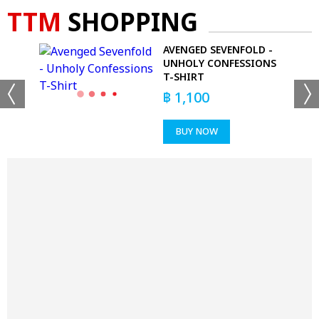
TTM
SHOPPING
AVENGED SEVENFOLD -
KS
UNHOLY CONFESSIONS
T-SHIRT
฿
1,100
BUY NOW