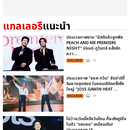
แกลเลอรี
แนะนำ
ประมวลภาพงาน “มีสติแล้วลูกพีช
PEACH AND ME PREMIERE
NIGHT” ปอนด์-ภูวินทร์ คลั่งรัก
หวา...
EXCLUSIVE
: 16
ประมวลภาพ “จอส-กวิน” จัดปาร์ตี้
ริมหาดสุดฮอต ในคอนเสิร์ตครั้งยิ่ง
ใหญ่ “JOSS GAWIN HEAT ...
EXCLUSIVE
: 34
ไม่ว่าจะวันนี้หรือวันไหน ก็จะยังภูมิใจ
ในตัว "แจบอม" เหมือนเดิม!
ประมวลภาพ JA...