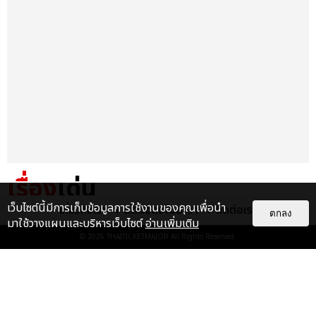
เรื่อง
เด่น
เว็บไซต์นี้มีการเก็บข้อมูลการใช้งานของคุณเพื่อนำ
เกี่ยวกับเรา
ติดต่อลงโฆษณา
ติดต่อเรา
&QUOT;ถ้าไม่มีทุกคนก็คงไม่มี
ตกลง
มาใช้วางแผนและบริหารเว็บไซต์
อ่านเพิ่มเติม
เพิร์ธ-แซนต้า&QUOT; ประมวล
© 2026
THAITICKETMAJOR
All Rights Reserved.
ภาพ เพิร์ธ-แซนต้า เปลี่ยน
ฮอลล์ให...
EXCLUSIVE
: 34
ไม่ว่าจะวันนี้หรือวันไหน ก็จะยังภูมิใจ