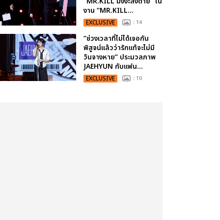
“MR.KILL มังงะสั่งตาย” ใน
งาน “MR.KILL...
EXCLUSIVE
: 14
“ช่วงเวลาที่ไม่ได้เจอกัน
พิสูจน์แล้วว่ารักแท้จะไม่มี
วันจางหาย” ประมวลภาพ
JAEHYUN กับแฟน...
EXCLUSIVE
: 10