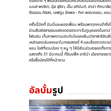
เตอร์ต่าง ๆ พร้อมด้วยครอบครัวศิลปินและนักแสดงที่จู
เบนซ์ พรชิตา, นุ้ย สุจิรา, เอ็ม อภินันท์, ฮาน่า ทัศนาล
ดีเจออม ภัสสร, เชฟตูน ธัชพล - ทิชา พชรวรรณ, แดน ว
ครั้งนี้มิคกี้ มินนี่และผองเพื่อน พร้อมพาทุกคนดำดิ่
ร่วมสัมผัสสายลมแสงแดดของเกาะโมทูนุยของโมอาน่
โฟรเซ่น เก็บภาพความประทับใจของผืนป่าซาฟารีอันยิ
เหล่าของเล่นหรรษาในทอยสตอรี่ 4 และเรื่องราวความ
ออน ไอซ์ที่ชวนน้อง ๆ หนู ๆ ให้มีส่วนร่วมตลอดทั้ง
แสดงถึง 31 มีนาคมนี้ ที่อิมแพ็ค อารีน่า เมืองทองธาน
หรือซื้อบัตรได้ที่หน้างาน
อัลบั้ม
รูป