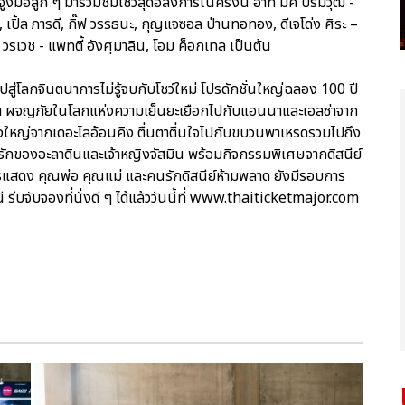
งมือลูก ๆ มาร่วมชมโชว์สุดอลังการในครั้งนี้ อาทิ มิค บรมวุฒิ -
ัย, เปิ้ล ภารดี, กิ๊ฟ วรรธนะ, กุญแจซอล ป่านทอทอง, ดีเจโด่ง ศิระ –
รเวช - แพทตี้ อังศุมาลิน, โอม ค็อกเทล เป็นต้น
งไปสู่โลกจินตนาการไม่รู้จบกับโชว์ใหม่ โปรดักชั่นใหญ่ฉลอง 100 ปี
า ผจญภัยในโลกแห่งความเย็นยะเยือกไปกับแอนนาและเอลซ่าจาก
่งใหญ่จากเดอะไลอ้อนคิง ตื่นตาตื่นใจไปกับขบวนพาเหรดรวมไปถึง
รักของอะลาดินและเจ้าหญิงจัสมิน พร้อมกิจกรรมพิเศษจากดิสนีย์
การแสดง คุณพ่อ คุณแม่ และคนรักดิสนีย์ห้ามพลาด ยังมีรอบการ
ี รีบจับจองที่นั่งดี ๆ ได้แล้ววันนี้ที่ www.thaiticketmajor.com