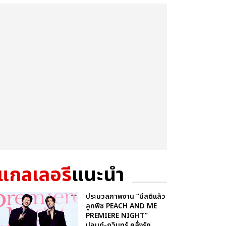
แกลเลอรี
แนะนำ
ประมวลภาพงาน “มีสติแล้ว
ลูกพีช PEACH AND ME
PREMIERE NIGHT”
ปอนด์-ภูวินทร์ คลั่งรัก