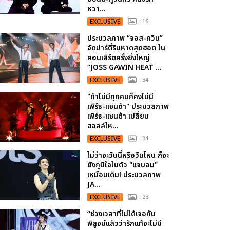
หวา...
EXCLUSIVE
: 16
ประมวลภาพ “จอส-กวิน”
จัดปาร์ตี้ริมหาดสุดฮอต ใน
คอนเสิร์ตครั้งยิ่งใหญ่
“JOSS GAWIN HEAT ...
EXCLUSIVE
: 34
"ถ้าไม่มีทุกคนก็คงไม่มี
เพิร์ธ-แซนต้า" ประมวลภาพ
เพิร์ธ-แซนต้า เปลี่ยน
ฮอลล์ให...
EXCLUSIVE
: 34
ไม่ว่าจะวันนี้หรือวันไหน ก็จะ
ยังภูมิใจในตัว "แจบอม"
เหมือนเดิม! ประมวลภาพ
JA...
EXCLUSIVE
: 28
“ช่วงเวลาที่ไม่ได้เจอกัน
พิสูจน์แล้วว่ารักแท้จะไม่มี