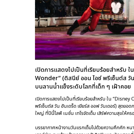
เปิดการแสดงไปเป็นที่เรียบร้อยสำหรับ 
Wonder” (ดิสนีย์ ออน ไอซ์ พรีเซ็นต์ส วั
บนลานน้ำแข็งระดับโลกที่เด็ก ๆ เฝ้าคอย
เปิดการแสดงไปเป็นที่เรียบร้อยสำหรับ ใน “Disney
พรีเซ็นต์ส วัน ฮันเดร็ด เยียร์ส ออฟ วันเดอร์) สุด
ใหญ่ ที่ปีนี้ไลฟ์ เนชั่น เทโรจัดเต็ม เสิร์ฟความสุขให้
บรรยากาศหน้างานวันแรกเต็มไปด้วยความคึกคัก หนาแน