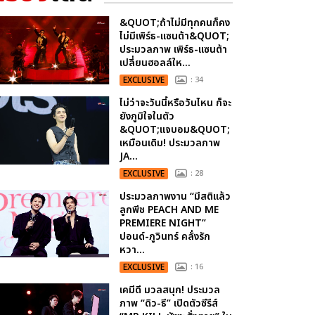
&QUOT;ถ้าไม่มีทุกคนก็คง
ไม่มีเพิร์ธ-แซนต้า&QUOT;
ประมวลภาพ เพิร์ธ-แซนต้า
เปลี่ยนฮอลล์ให...
EXCLUSIVE
: 34
ไม่ว่าจะวันนี้หรือวันไหน ก็จะ
ยังภูมิใจในตัว
&QUOT;แจบอม&QUOT;
เหมือนเดิม! ประมวลภาพ
JA...
EXCLUSIVE
: 28
ประมวลภาพงาน “มีสติแล้ว
ลูกพีช PEACH AND ME
PREMIERE NIGHT”
ปอนด์-ภูวินทร์ คลั่งรัก
หวา...
EXCLUSIVE
: 16
เคมีดี มวลสนุก! ประมวล
ภาพ “ดิว-ธี” เปิดตัวซีรีส์