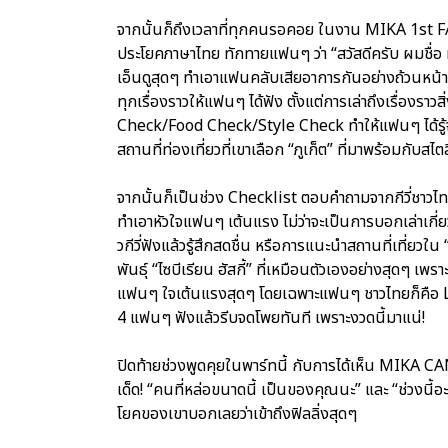
จากนั้นก็ถึงเวลาที่ทุกคนรอคอย ในงาน MIKA 1
ประโยคภาษาไทย ทักทายแฟนๆ ว่า “สวัสดีครับ ผมชื่อ ม
เอ็นดูสุดๆ ทำเอาแฟนคลับเสียอาการกันอย่างถ้วนหน้
ทุกเรื่องราวให้แฟนๆ ได้ฟัง ตั้งแต่การเล่าถึงเรื่องรา
Check/Food Check/Style Check ทำให้แฟนๆ ได้รู้จัก
สถานที่ท่องเที่ยวที่เขาเลือก “ภูเก็ต” ที่มาพร้อมกับส
จากนั้นก็เป็นช่วง Checklist ตอบคำถามจากกีวี่ชาวไท
ทำเอาหัวใจแฟนๆ เต้นแรง ไม่ว่าจะเป็นการบอกเล่าเกี
วกีวี่ฟังแล้วรู้สึกสดชื่น หรือการแนะนำสถานที่เที่ย
พันธุ์ “ไซบีเรียน ฮัสกี้” ที่เหมือนตัวเองอย่างสุดๆ เพร
แฟนๆ ใจเต้นแรงสุดๆ โดยเฉพาะแฟนๆ ชาวไทยก็คือ 
4 แฟนๆ ฟังแล้วรีบจดโพยทันที เพราะงวดนี้มาแน่!
ปิดท้ายช่วงพูดคุยในพาร์ทนี้ กับการได้เห็น MIKA CA
เด็ด! “คนที่หล่อขนาดนี้ เป็นของคุณนะ” และ “ช่วงนี้อ
โยคของเขาบอกเลยว่าเข้าถึงฟิลลิ่งสุดๆ