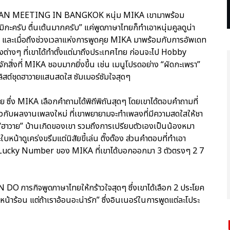
st FAN MEETING IN BANGKOK หนุ่ม MIKA เขามาพร้อม
ิกะครับ ตื่นเต้นมากครับ” แค่พูดภาษาไทยก็ทำเอาหนุ่มคูลดูน่า
า และเมื่อถึงช่วงเวลาแห่งการพูดคุย MIKA มาพร้อมกับการอัพเดท
วสิ่งต่างๆ ที่เขาได้ทำตั้งแต่มาถึงประเทศไทย ก่อนจะไป Hobby
สิ่งที่ MIKA ชอบมากยิ่งขึ้น เช่น เมนูโปรดอย่าง “ผัดกะเพรา”
ไตลิสต์ชุดฮาวายแสนสดใส ซัมเมอร์ซัมใจสุดๆ
ย ซึ่ง MIKA เลือกคำถามได้พิถีพิถันสุดๆ โดยเขาได้ตอบคำถามที่
่ยวกับผลงานเพลงใหม่ ที่เขาพยายามจะทำเพลงที่มีความสดใสให้ชา
วใน “ฮาวาย” บ้านเกิดของเขา รวมถึงการเปรียบตัวเองเป็นน้องหมา
าะใบหน้าดูเคร่งขรึมแต่นิสัยขี้เล่น ติ๊งต๊อง ส่วนคำตอบที่ทำเอา
Lucky Number ของ MIKA ที่เขาได้บอกออกมา 3 ตัวตรงๆ 2 7
N DO ภารกิจพูดภาษาไทยให้กร้าวใจสุดๆ ซึ่งเขาได้เลือก 2 ประโยค
ะหน้าร้อน แต่ถ้าเราอ้อนอะน่ารัก” ซึ่งอินเนอร์ในการพูดแต่ละโประ