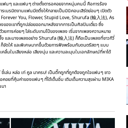
ากแฟนๆ และแฟนๆ ต่างตั้งตารอคอยจากหนุ่มคนนี้ คือการร้อง
ารเนรมิตงานแฟนมีตติ้งให้กลายเป็นมินิคอนเสิร์ตย่อมๆ เปิดตัว
Forever You, Flower, Stupid Love, Shurufa (輸入法), As
ของเขาที่ถูกปล่อยออกมาหลังจากการเป็นศิลปินเดี่ยว ซึ่ง
ว์ด้วยการค่อยๆ ไล่ระดับเทมโป้ของเพลง เริ่มจากเพลงความหมาย
้ง และบางเพลงอย่าง Shurufa (輸入法) ก็ถือเป็นเพลงที่ชาวกีวี่
A ก็จัดให้ และพิเศษมากขึ้นด้วยการฟังพร้อมกับดนตรีสดๆ แบบ
ิ้มในเสียงหล่อ เสียงนุ่ม และความละมุนในเอกลักษณ์ที่หาได้
้เล่น หล่อ เท่ คูล มาครบ! เป็นติ๊กถูกที่ถูกต้องถูกใจแฟนๆ ชาว
อคอยที่คุ้มค่าของแฟนๆ ที่ได้เต็มอิ่ม เติมเต็มความสุขผ่าน MIKA
านมา