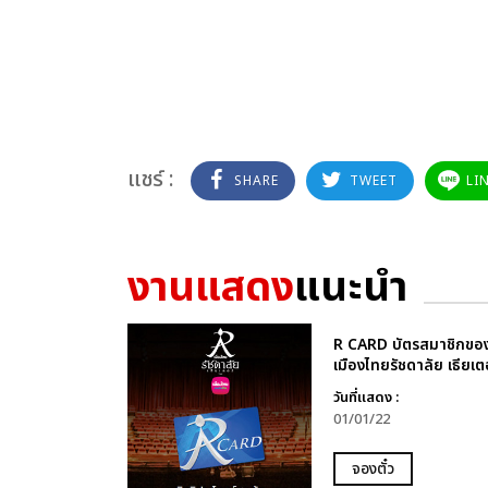
แชร์ :
SHARE
TWEET
LI
งานแสดง
แนะนำ
R CARD บัตรสมาชิกขอ
เมืองไทยรัชดาลัย เธียเต
วันที่แสดง :
01/01/22
จองตั๋ว