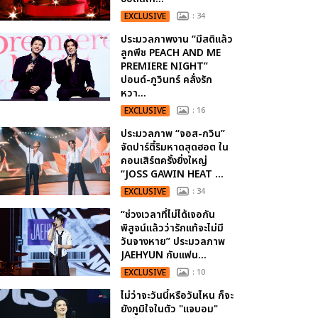
EXCLUSIVE
: 34
ประมวลภาพงาน “มีสติแล้ว
ลูกพีช PEACH AND ME
PREMIERE NIGHT”
ปอนด์-ภูวินทร์ คลั่งรัก
หวา...
EXCLUSIVE
: 16
ประมวลภาพ “จอส-กวิน”
จัดปาร์ตี้ริมหาดสุดฮอต ใน
คอนเสิร์ตครั้งยิ่งใหญ่
“JOSS GAWIN HEAT ...
EXCLUSIVE
: 34
“ช่วงเวลาที่ไม่ได้เจอกัน
พิสูจน์แล้วว่ารักแท้จะไม่มี
วันจางหาย” ประมวลภาพ
JAEHYUN กับแฟน...
EXCLUSIVE
: 10
ไม่ว่าจะวันนี้หรือวันไหน ก็จะ
ยังภูมิใจในตัว "แจบอม"