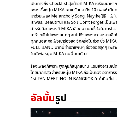
เดินทางถึง Checklist สุดท้ายที่ MIKA เตรียมมาฝ
เพลง ซึ่งหนุ่ม MIKA เขาเตรียมมาถึง 10 เพลง! เป็นก
มาด้วยเพลง Melancholy Song, Nayike(那一刻), 
it was, Beautiful และ So I Don’t Forget เป็นเพลง
สำหรับลิสต์เพลงที่ MIKA เลือกมา เขาตั้งใจในการโช
เศร้า ขยับไปเพลงสนุกๆ จนไปถึงเพลงความหมายลึกซึ
ทุกคนอยากจะฟังเขาร้องสด ซักครั้งในชีวิต ซึ่ง MIK
FULL BAND นาทีนี้ทำเอาแฟนๆ ล่องลอยสุดๆ เพราะเคล
ในตัวพ่อหนุ่ม MIKA คนนี้คนเดียว!
ร้องเพลงก็เพราะ พูดคุยก็สนุกสนาน แถมยังอารมณ์ดี ขี
ไทยมากที่สุด สำหรับหนุ่ม MIKA ถือเป็นช่วงเวลาการร
1st FAN MEETING IN BANGKOK ในค่ำคืนที่ผ่
อัลบั้ม
รูป