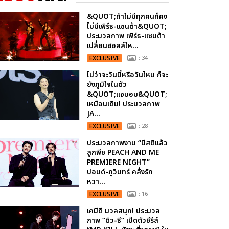
&QUOT;ถ้าไม่มีทุกคนก็คง
ไม่มีเพิร์ธ-แซนต้า&QUOT;
ประมวลภาพ เพิร์ธ-แซนต้า
เปลี่ยนฮอลล์ให...
EXCLUSIVE
: 34
ไม่ว่าจะวันนี้หรือวันไหน ก็จะ
ยังภูมิใจในตัว
&QUOT;แจบอม&QUOT;
เหมือนเดิม! ประมวลภาพ
JA...
EXCLUSIVE
: 28
ประมวลภาพงาน “มีสติแล้ว
ลูกพีช PEACH AND ME
PREMIERE NIGHT”
ปอนด์-ภูวินทร์ คลั่งรัก
หวา...
EXCLUSIVE
: 16
เคมีดี มวลสนุก! ประมวล
ภาพ “ดิว-ธี” เปิดตัวซีรีส์