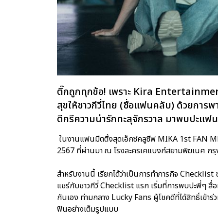
ติ๊กถูกทุกข้อ! เพราะ Kira Entertainme
สุขให้ชาวกีวี่ไทย (ชื่อแฟนคลับ) ด้วยก
ดีกรีความน่ารักทะลุจักรวาล มาพบปะแฟ
ในงานแฟนมีตติ้งสุดเอ็กซ์คลูซีฟ MIKA 1st FAN M
2567 ที่ผ่านมา ณ โรงละครเคแบงก์สยามพิฆเนศ กร
สำหรับงานนี้ เรียกได้ว่าเป็นการทำภารกิจ Checklist
แชร์กับชาวกีวี่ Checklist แรก เริ่มที่การพบปะพี่ๆ ส
กันเอง ท่ามกลาง Lucky Fans ผู้โชคดีที่ได้สิทธิ์เข้า
ฟินอย่างเต็มรูปแบบ