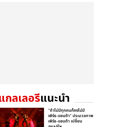
แกลเลอรี
แนะนำ
"ถ้าไม่มีทุกคนก็คงไม่มี
เพิร์ธ-แซนต้า" ประมวลภาพ
เพิร์ธ-แซนต้า เปลี่ยน
ฮอลล์ให...