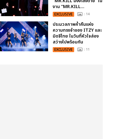
“MR.KILL มังงะสั่งตาย” ใน
งาน “MR.KILL...
EXCLUSIVE
: 14
ประมวลภาพค่ำคืนแห่ง
ความทรงจำของ ITZY และ
มิดจีไทย ในวันที่หัวใจส่อง
สว่างไปพร้อมกัน
EXCLUSIVE
: 11