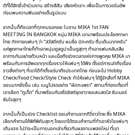
ดีที่ได้สิทธิ์เข้าร่วมงาน สร้างสีสัน เสียงหัวเราะ เพื่อเป็นการวอร์มอัพ
ก่อนพบความฟินอย่างเต็มรูปแบบ
จากนั้นก็ถึงเวลาที่ทุกคนรอคอย ในงาน MIKA 1st FAN
MEETING IN BANGKOK หนุ่ม MIKA เขามาพร้อมประโยคภาษา
ไทย ทักทายแฟนๆ ว่า “สวัสดีครับ ผมชื่อ มิกะครับ ตื่นเต้นมากครับ”
แค่พูดภาษาไทยก็ทำเอาหนุ่มคูลดูน่าเอ็นดูสุดๆ ทำเอาแฟนคลับเสีย
อาการกันอย่างถ้วนหน้า และเมื่อถึงช่วงเวลาแห่งการพูดคุย MIKA มา
พร้อมกับการอัพเดททุกเรื่องราวให้แฟนๆ ได้ฟัง ตั้งแต่การเล่าถึงเรื่อง
ราวสิ่งต่างๆ ที่เขาได้ทำตั้งแต่มาถึงประเทศไทย ก่อนจะไป Hobby
Check/Food Check/Style Check ทำให้แฟนๆ ได้รู้จักสิ่งที่ MIKA
ชอบมากยิ่งขึ้น เช่น เมนูโปรดอย่าง “ผัดกะเพรา” สถานที่ท่องเที่ยวที่
เขาเลือก “ภูเก็ต” ที่มาพร้อมกับสไตลิสต์ชุดฮาวายแสนสดใส ซัมเมอร์
ซัมใจสุดๆ
จากนั้นก็เป็นช่วง Checklist ตอบคำถามจากกีวี่ชาวไทย ซึ่ง MIKA
เลือกคำถามได้พิถีพิถันสุดๆ โดยเขาได้ตอบคำถามที่ทำเอาหัวใจแฟนๆ
เต้นแรง ไม่ว่าจะเป็นการบอกเล่าเกี่ยวกับผลงานเพลงใหม่ ที่เขา