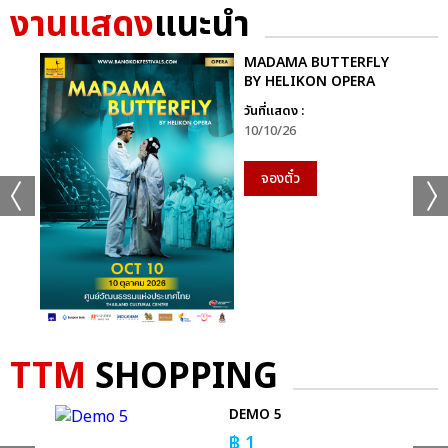
งานแสดง
แนะนำ
MADAMA BUTTERFLY
BY HELIKON OPERA
วันที่แสดง :
10/10/26
จองตั๋ว
TTM
SHOPPING
CAN
DEMO 5
฿
1